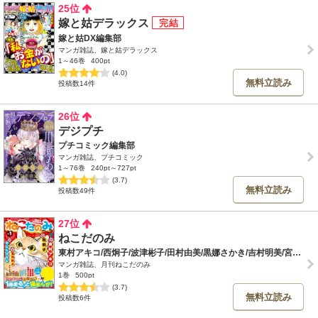
25位
嫁と姑デラックス
嫁と姑DX編集部
マンガ雑誌、嫁と姑デラックス
1～46巻
400pt
(4.0)
無料立読み
投稿数14件
26位
デジプチ
プチコミック編集部
マンガ雑誌、プチコミック
1～76巻
240pt～727pt
(3.7)
無料立読み
投稿数49件
27位
ねこだのみ
東村アキコ/西炯子/波津彬子/田村由美/黒娜さかき/吉村明美/宮川亜希子/そにしけんじ/谷口ジロー/萩尾望都/神坂智子/岩館真理子/夏緑/ちくやまきよし/森栗丸/山本おさむ/新井理恵/西岸良平/萬屋不死身之介/安倍夜郎/るなツー/奈知未佐子/よしまさこ/吉田戦車
マンガ雑誌、月刊ねこだのみ
1巻
500pt
(3.7)
無料立読み
投稿数6件