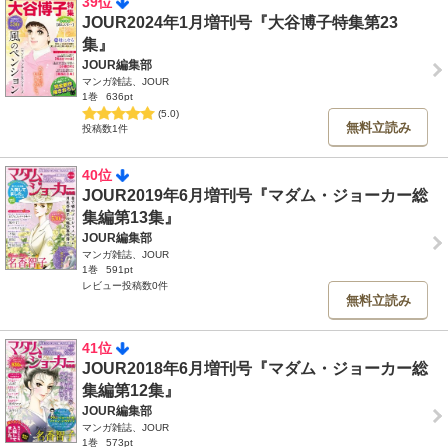
39位
JOUR2024年1月増刊号『大谷博子特集第23
集』
JOUR編集部
マンガ雑誌、JOUR
1巻
636pt
(5.0)
無料立読み
投稿数1件
40位
JOUR2019年6月増刊号『マダム・ジョーカー総
集編第13集』
JOUR編集部
マンガ雑誌、JOUR
1巻
591pt
レビュー投稿数0件
無料立読み
41位
JOUR2018年6月増刊号『マダム・ジョーカー総
集編第12集』
JOUR編集部
マンガ雑誌、JOUR
1巻
573pt