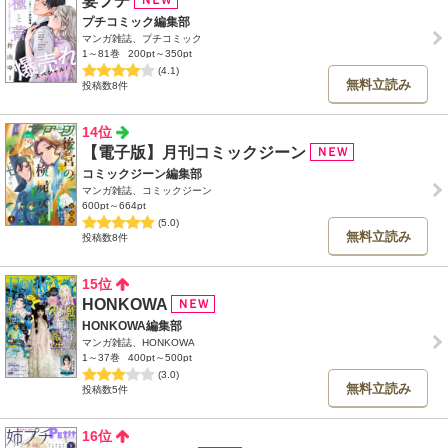
妻プチ
プチコミック編集部
マンガ雑誌、プチコミック
1～81巻
200pt～350pt
(4.1)
無料立読み
投稿数8件
14位
【電子版】月刊コミックジーン
コミックジーン編集部
マンガ雑誌、コミックジーン
600pt～664pt
(5.0)
無料立読み
投稿数8件
15位
HONKOWA
HONKOWA編集部
マンガ雑誌、HONKOWA
1～37巻
400pt～500pt
(3.0)
無料立読み
投稿数5件
16位