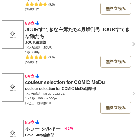
(5.0)
無料立読み
投稿数1件
83位
JOURすてきな主婦たち4月増刊号 JOURすてき
な猫たち
JOUR編集部
マンガ雑誌、JOUR
1巻
609pt
(5.0)
無料立読み
投稿数1件
84位
couleur selection for COMIC MeDu
couleur selection for COMIC MeDu編集部
マンガ雑誌、MeDu COMICS
1～2巻
100pt～300pt
レビュー投稿数0件
無料立読み
85位
ホラー シルキー
Love Silky編集部