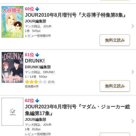
60位
JOUR2010年8月増刊号『大谷博子特集第8集』
JOUR編集部
マンガ雑誌、JOUR
1巻
545pt
レビュー投稿数0件
無料立読み
61位
DRUNK!
DRUNK!編集部
マンガ雑誌、DRUNK!
1～14巻
500pt
(3.0)
無料立読み
投稿数4件
62位
JOUR2023年6月増刊号『マダム・ジョーカー総
集編第17集』
JOUR編集部
マンガ雑誌、JOUR
1巻
618pt
レビュー投稿数0件