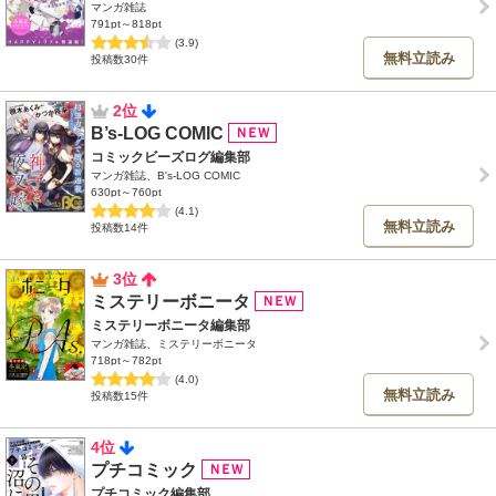
マンガ雑誌
791pt～818pt
(3.9)
無料立読み
投稿数30件
2位
B’s-LOG COMIC
コミックビーズログ編集部
マンガ雑誌、B's-LOG COMIC
630pt～760pt
(4.1)
無料立読み
投稿数14件
3位
ミステリーボニータ
ミステリーボニータ編集部
マンガ雑誌、ミステリーボニータ
718pt～782pt
(4.0)
無料立読み
投稿数15件
4位
プチコミック
プチコミック編集部