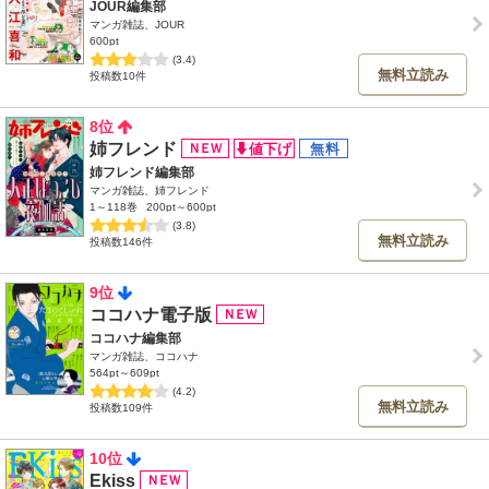
JOUR編集部
マンガ雑誌、JOUR
600pt
(3.4)
無料立読み
投稿数10件
8位
姉フレンド
姉フレンド編集部
マンガ雑誌、姉フレンド
1～118巻
200pt～600pt
(3.8)
無料立読み
投稿数146件
9位
ココハナ電子版
ココハナ編集部
マンガ雑誌、ココハナ
564pt～609pt
(4.2)
無料立読み
投稿数109件
10位
Ekiss