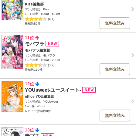
Kiss編集部
マンガ雑誌、Kiss
1～138巻
400pt～691pt
(4.1)
無料立読み
投稿数82件
11位
モバフラ
モバフラ編集部
マンガ雑誌、モバフラ
1～590巻
100pt～200pt
(3.9)
無料立読み
投稿数110件
12位
YOUsweet-ユースイート-
office YOU編集部
マンガ雑誌、YOUsweet
1～5巻
450pt
レビュー投稿数0件
無料立読み
13位