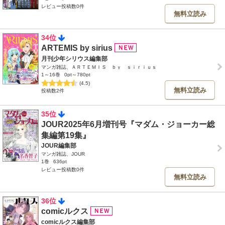
レビュー投稿数0件
無料立読み
34位
ARTEMIS by sirius
月刊少年シリウス編集部
マンガ雑誌、ＡＲＴＥＭＩＳ ｂｙ ｓｉｒｉｕｓ
1～16巻
0pt～780pt
(4.5)
無料立読み
投稿数2件
35位
JOUR2025年6月増刊号『マダム・ジョーカー総
集編第19集』
JOUR編集部
マンガ雑誌、JOUR
1巻
636pt
レビュー投稿数0件
無料立読み
36位
comicルクス
comicルクス編集部