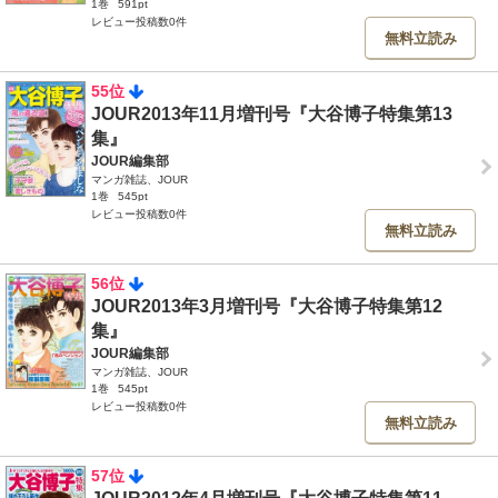
1巻
591pt
レビュー投稿数0件
無料立読み
55位
JOUR2013年11月増刊号『大谷博子特集第13
集』
JOUR編集部
マンガ雑誌、JOUR
1巻
545pt
レビュー投稿数0件
無料立読み
56位
JOUR2013年3月増刊号『大谷博子特集第12
集』
JOUR編集部
マンガ雑誌、JOUR
1巻
545pt
レビュー投稿数0件
無料立読み
57位