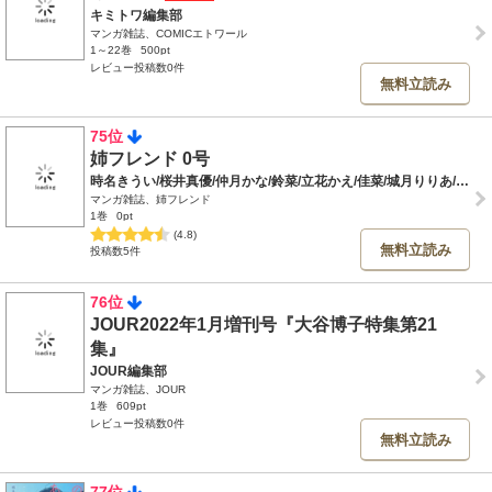
キミトワ編集部
マンガ雑誌、COMICエトワール
1～22巻
500pt
レビュー投稿数0件
無料立読み
75位
姉フレンド 0号
時名きうい/桜井真優/仲月かな/鈴菜/立花かえ/佳菜/城月りりあ/藤代香澄/桐島りら/砂塚旬/桃生有希/ひさわゆみ/清野静流
マンガ雑誌、姉フレンド
1巻
0pt
(4.8)
無料立読み
投稿数5件
76位
JOUR2022年1月増刊号『大谷博子特集第21
集』
JOUR編集部
マンガ雑誌、JOUR
1巻
609pt
レビュー投稿数0件
無料立読み