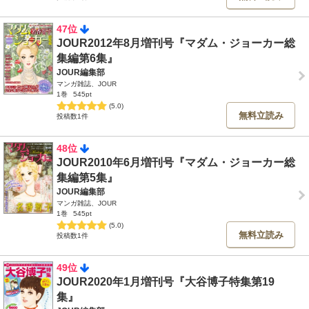
47位
JOUR2012年8月増刊号『マダム・ジョーカー総
集編第6集』
JOUR編集部
マンガ雑誌、JOUR
1巻
545pt
(5.0)
無料立読み
投稿数1件
48位
JOUR2010年6月増刊号『マダム・ジョーカー総
集編第5集』
JOUR編集部
マンガ雑誌、JOUR
1巻
545pt
(5.0)
無料立読み
投稿数1件
49位
JOUR2020年1月増刊号『大谷博子特集第19
集』