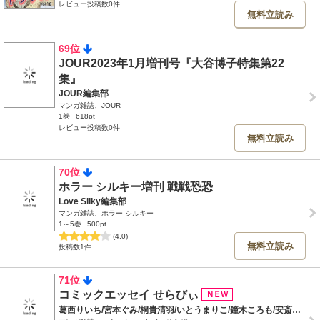
レビュー投稿数0件
無料立読み
69位
JOUR2023年1月増刊号『大谷博子特集第22
集』
JOUR編集部
マンガ雑誌、JOUR
1巻
618pt
レビュー投稿数0件
無料立読み
70位
ホラー シルキー増刊 戦戦恐恐
Love Silky編集部
マンガ雑誌、ホラー シルキー
1～5巻
500pt
(4.0)
無料立読み
投稿数1件
71位
コミックエッセイ せらびぃ
葛西りいち/宮本ぐみ/桐貴清羽/いとうまりこ/鐘木ころも/安斎かなえ/流光七奈/後藤羽矢子/村田らむ/西アズナブル/初木雁/Ω子/カナメキヌコ/リオ/こいけまり/おくぞのえみ/高岡大祐/尾形未紀/せらびぃ編集部