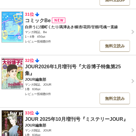
31位
コミックBe
白井うに/浦町くたり/高津あき/銀杏/花田/甘頼/毛魂一直線
マンガ雑誌、Be
1～4巻
450pt
レビュー投稿数0件
無料立読み
32位
JOUR2026年1月増刊号『大谷博子特集第25
集』
JOUR編集部
マンガ雑誌、JOUR
1巻
636pt
レビュー投稿数0件
無料立読み
33位
JOUR 2025年10月増刊号『ミステリーJOUR』
JOUR編集部
マンガ雑誌、JOUR
1巻
636pt