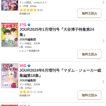
マンガ雑誌、comicルクス
1～20巻
600pt
(5.0)
無料立読み
投稿数1件
37位
JOUR2025年1月増刊号『大谷博子特集第24
集』
JOUR編集部
マンガ雑誌、JOUR
1巻
636pt
レビュー投稿数0件
無料立読み
38位
JOUR2024年6月増刊号『マダム・ジョーカー総
集編第18集』
JOUR編集部
マンガ雑誌、JOUR
1巻
636pt
(3.0)
無料立読み
投稿数1件