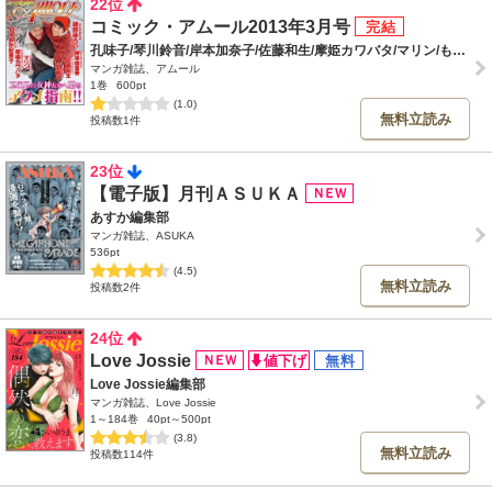
22位
コミック・アムール2013年3月号
孔味子/琴川鈴音/岸本加奈子/佐藤和生/摩姫カワバタ/マリン/もろおか紀美子/神坂由里香/綾野ゆうい
マンガ雑誌、アムール
1巻
600pt
(1.0)
無料立読み
投稿数1件
23位
【電子版】月刊ＡＳＵＫＡ
あすか編集部
マンガ雑誌、ASUKA
536pt
(4.5)
無料立読み
投稿数2件
24位
Love Jossie
Love Jossie編集部
マンガ雑誌、Love Jossie
1～184巻
40pt～500pt
(3.8)
無料立読み
投稿数114件