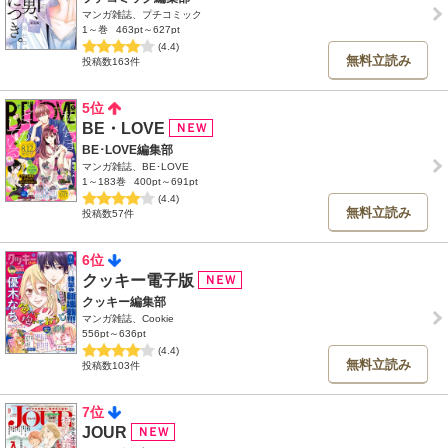
マンガ雑誌、プチコミック
1～巻
463pt～627pt
(4.4)
無料立読み
投稿数163件
5位
BE・LOVE
BE･LOVE編集部
マンガ雑誌、BE･LOVE
1～183巻
400pt～691pt
(4.4)
無料立読み
投稿数57件
6位
クッキー電子版
クッキー編集部
マンガ雑誌、Cookie
556pt～636pt
(4.4)
無料立読み
投稿数103件
7位
JOUR