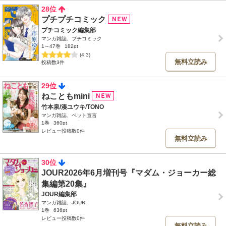
28位
プチプチコミック
プチコミック編集部
マンガ雑誌、プチコミック
1～47巻
182pt
(4.3)
無料立読み
投稿数3件
29位
ねこともmini
竹本泉/湊ユウキ/TONO
マンガ雑誌、ペット宣言
1巻
360pt
レビュー投稿数0件
無料立読み
30位
JOUR2026年6月増刊号『マダム・ジョーカー総
集編第20集』
JOUR編集部
マンガ雑誌、JOUR
1巻
636pt
レビュー投稿数0件
無料立読み