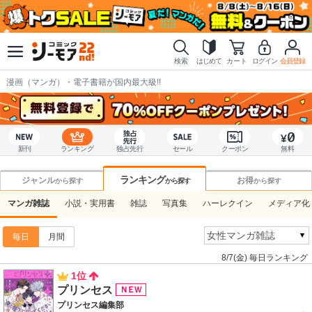
検索
はじめて
カート
ログイン
会員登録
漫画（マンガ）・電子書籍が国内最大級!!
新刊
ランキング
独占先行
セール
クーポン
無料
ランキング
ジャンル
お得
から探す
から探す
から探す
マンガ雑誌
小説・実用書
雑誌
写真集
ハーレクイン
メディア化
毎日
月間
8/7(金) 毎日ランキング
1位
プリンセス
プリンセス編集部