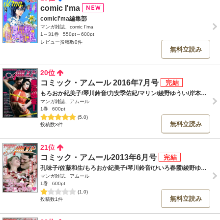
comic I'ma
comicI'ma編集部
マンガ雑誌、comic I'ma
1～31巻
550pt～600pt
レビュー投稿数0件
無料立読み
20位
コミック・アムール 2016年7月号
もろおか紀美子/琴川鈴音/力安季佑紀/マリン/綾野ゆうい/岸本加奈子/平田美紀/渡辺やよい
マンガ雑誌、アムール
1巻
600pt
(5.0)
無料立読み
投稿数3件
21位
コミック・アムール2013年6月号
孔味子/佐藤和生/もろおか紀美子/琴川鈴音/ひいろ春霞/綾野ゆうい/平田美紀/星野竜一/摩姫カワバタ
マンガ雑誌、アムール
1巻
600pt
(1.0)
無料立読み
投稿数1件