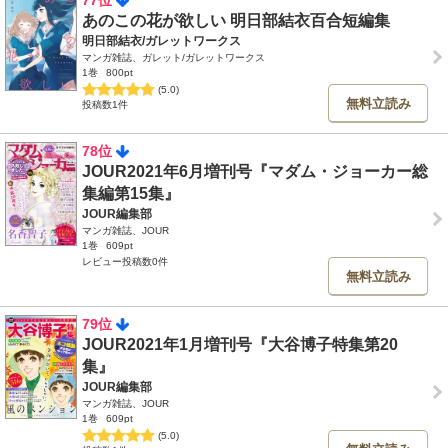
77位
あのこの花が欲しい 明日部結衣百合短編集
明日部結衣/ガレットワークス
マンガ雑誌、ガレット/ガレットワークス
1巻
800pt
(5.0)
無料立読み
投稿数1件
78位
JOUR2021年6月増刊号『マダム・ジョーカー総
集編第15集』
JOUR編集部
マンガ雑誌、JOUR
1巻
609pt
レビュー投稿数0件
無料立読み
79位
JOUR2021年1月増刊号『大谷博子特集第20
集』
JOUR編集部
マンガ雑誌、JOUR
1巻
609pt
(5.0)