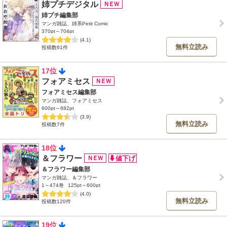
姉プチデジタル
姉プチ編集部
マンガ雑誌、姉系Petit Comic
370pt～704pt
(4.1)
無料立読み
投稿数61件
17位
フォアミセス
フォアミセス編集部
マンガ雑誌、フォアミセス
600pt～682pt
(3.9)
無料立読み
投稿数7件
18位
＆フラワー
＆フラワー編集部
マンガ雑誌、＆フラワー
1～474巻
125pt～600pt
(4.0)
無料立読み
投稿数120件
19位