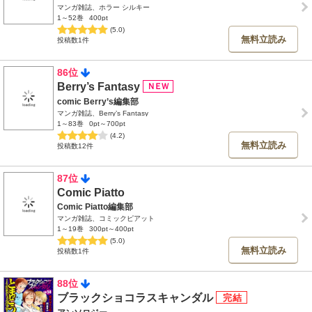
マンガ雑誌、ホラー シルキー
1～52巻
400pt
(5.0)
無料立読み
投稿数1件
86位
Berry’s Fantasy
comic Berry’s編集部
マンガ雑誌、Berry’s Fantasy
1～83巻
0pt～700pt
(4.2)
無料立読み
投稿数12件
87位
Comic Piatto
Comic Piatto編集部
マンガ雑誌、コミックピアット
1～19巻
300pt～400pt
(5.0)
無料立読み
投稿数1件
88位
ブラックショコラスキャンダル