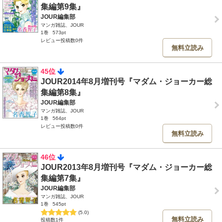
集編第9集』
JOUR編集部
マンガ雑誌、JOUR
1巻
573pt
レビュー投稿数0件
無料立読み
45位
JOUR2014年8月増刊号『マダム・ジョーカー総
集編第8集』
JOUR編集部
マンガ雑誌、JOUR
1巻
564pt
レビュー投稿数0件
無料立読み
46位
JOUR2013年8月増刊号『マダム・ジョーカー総
集編第7集』
JOUR編集部
マンガ雑誌、JOUR
1巻
545pt
(5.0)
無料立読み
投稿数1件