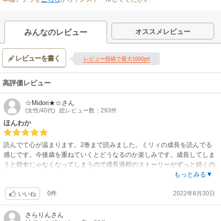
オススメレビュー
みんなのレビュー
レビューを書く
レビュー投稿で最大1000pt!
高評価レビュー
☆Midori★☆
さん
(女性/40代)
総レビュー数：293件
ほんわか
読んでて心が温まります。2巻まで読みました。ミリィの成長を読んでる
感じです。今後歳を重ねていくとどうなるのか楽しみです。成長してしま
うと幼女じゃなくなってしまうので成長過程のストーリーがずっと続くの
かな？成長した姿も見たいけどそこに行くまでいくらでもストーリーが作
もっとみる▼
れそうでなかなかたどり着かなさそうですね。3巻も楽しみです。
0件
2022年8月30日
いいね
さらりん
さん