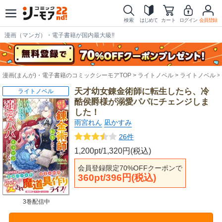
検索
はじめて
カート
ログイン
会員登録
漫画（マンガ）・電子書籍が国内最大級!!
漫画(まんが)・電子書籍のコミックシーモアTOP
ライトノベル
ライトノベル
天才幼女錬金術師に転生したら、冷
ライトノベル
酷侯爵様が溺愛パパにチェンジしま
した！
雨宮れん
凪かすみ
26件
1,200pt/1,320円(税込)
会員登録限定70%OFFクーポンで
360pt/396円(税込)
3巻配信中