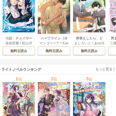
小説 チェイサー
席替えしたら、ど
男
ハーフライン［分
保坂星耀
/
松山洋
ましろいと
/
あゆ河
三
マンゴーベア
/
Kan
ゲームW 13巻
うやら後ろの男が
で
冊版] 56巻
apy
/
加藤智子
俺のこと好きらし
れる
無料立読み
無料立読み
無料立読み
い 2巻
もっと見る
ライトノベルランキング
1
2
3
位
位
位