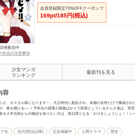
会員登録限定70%OFFクーポンで
169pt/185円(税込)
16巻配信中
の作品の注意事項
少女マンガ
最新刊を見る
ランキング
内容
らさ、オスカル様になります！」大正時代に創設され、未婚の女性だけで構成され
が、幕を開ける──！予科生の授業が講義ばかりで辟易としているさらさ達は、実
表＆入学当初からの物語を知りたい方は、前日譚となる「かげきしょうじょ！！シ
ィア化
近代(明治以降)
広告掲載中
人間ドラマ
歴史