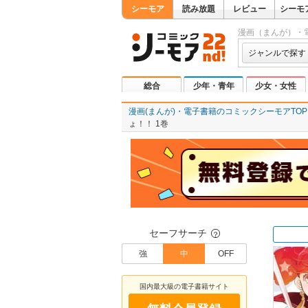
シーモア
読み放題
レビュー
シーモ
漫画（まんが）・
ジャンルで探す
総合
少年・青年
少女・女性
漫画(まんが)・電子書籍のコミックシーモアTOP
ょ！！ 1巻
セーフサーチ
？
強
中
OFF
国内最大級の電子書籍サイト