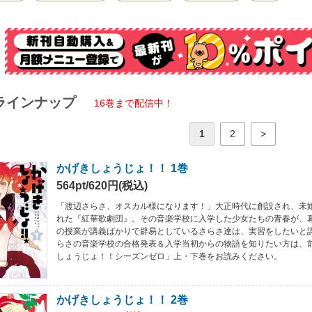
ラインナップ
16巻まで配信中！
1
2
>
かげきしょうじょ！！ 1巻
564pt/620円(税込)
「渡辺さらさ、オスカル様になります！」大正時代に創設され、未
れた『紅華歌劇団』。その音楽学校に入学した少女たちの青春が、
の授業が講義ばかりで辟易としているさらさ達は、実習をしたいと
らさの音楽学校の合格発表＆入学当初からの物語を知りたい方は、
しょうじょ！！シーズンゼロ」上・下巻をお読みください。
かげきしょうじょ！！ 2巻