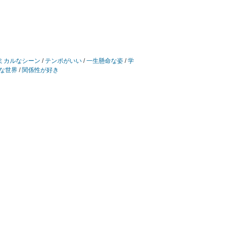
ミカルなシーン
/
テンポがいい
/
一生懸命な姿
/
学
な世界
/
関係性が好き