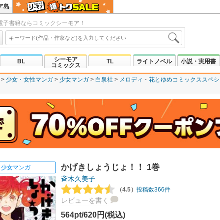
ア島
電子書籍ならコミックシーモア！
シーモア
BL
TL
ライトノベル
小説・実用書
コミックス
少女・女性マンガ
少女マンガ
白泉社
メロディ
花とゆめコミックススペシ
かげきしょうじょ！！ 1巻
少女マンガ
斉木久美子
（4.5）
投稿数366件
レビューを書く
564pt/620円(税込)