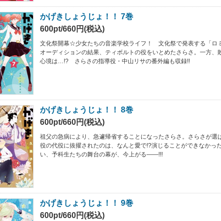
かげきしょうじょ！！ 7巻
600pt/660円(税込)
文化祭開幕☆少女たちの音楽学校ライフ！ 文化祭で発表する「ロ
オーディションの結果、ティボルトの役をいとめたさらさ。一方、
心境は…!? さらさの指導役・中山リサの番外編も収録!!
かげきしょうじょ！！ 8巻
600pt/660円(税込)
祖父の急病により、急遽帰省することになったさらさ。さらさが選
役の代役に抜擢されたのは、なんと愛で!?演じることができなかっ
い、予科生たちの舞台の幕が、今上がる――!!!
かげきしょうじょ！！ 9巻
600pt/660円(税込)