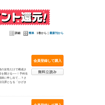
詳細
簡単
1巻から｜
最新刊から
会員登録して購入
婚の女性だけで構成さ
幕を開ける──！予科生
講師に申し出て…？さ
前日譚となる「かげき