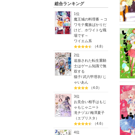
総合ランキング
1位
魔王城の料理番 ～コ
ワモテ魔族ばかりだ
けど、ホワイトな職
場です～
ワイエム系
（4.8）
2位
追放された転生重騎
士はゲーム知識で無
双する
猫子
/
武六甲理衣
/
じ
ゃいあん
（4.0）
3位
お見合い相手はもじ
ゃもじゃニート
滝チヅエ
/
梅澤夏子
（エブリスタ）
（4.6）
4位