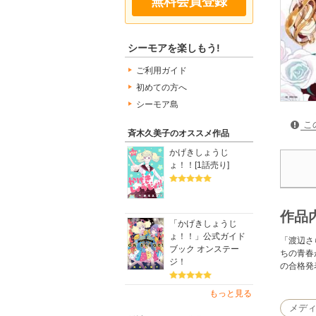
無料会員登録
シーモアを楽しもう!
ご利用ガイド
初めての方へ
シーモア島
こ
斉木久美子のオススメ作品
かげきしょうじ
ょ！！[1話売り]
作品
「かげきしょうじ
ょ！！」公式ガイド
「渡辺さ
ブック オンステー
ちの青春
ジ！
の合格発
もっと見る
メデ