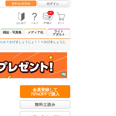
無料会員登録
ログイン
UP!
はじめて
ヘルプ
PT購入
カート
ライト
雑誌・写真集
メディア化
アダルト
ャル
かげきしょうじょ！！
かげきしょうじ
会員登録して
70%OFFで購入