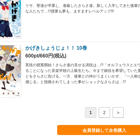
リサ、聖達が卒業し、進級したさらさ達。新しく入学してきた後輩
な人たちで…!?授業も夢も、ますますレベルアップ!!!
かげきしょうじょ！！ 10巻
600pt/660円(税込)
実技の授業開始！さらさ達の見せる演技は…!?「オルフェウスとエ
ることになった音楽学校の上級生たち。今まで娘役を希望していた
とをさらさに告げる。一方、後輩との仲がうまくいかず、「一人称が
感じる」と指摘されてしまった事がショックなさらさは…!?
1
2
>
会員登録して全巻購入