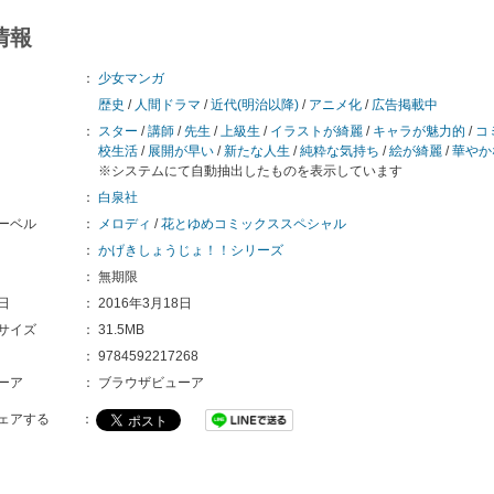
情報
：
少女マンガ
歴史
/
人間ドラマ
/
近代(明治以降)
/
アニメ化
/
広告掲載中
：
スター
/
講師
/
先生
/
上級生
/
イラストが綺麗
/
キャラが魅力的
/
コ
校生活
/
展開が早い
/
新たな人生
/
純粋な気持ち
/
絵が綺麗
/
華やか
※システムにて自動抽出したものを表示しています
：
白泉社
ーベル
：
メロディ
/
花とゆめコミックススペシャル
：
かげきしょうじょ！！シリーズ
：
無期限
日
：
2016年3月18日
サイズ
：
31.5MB
：
9784592217268
ーア
：
ブラウザビューア
ェアする
：