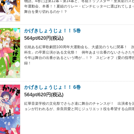
物語。4巻には第12幕～第14幕と、冬組トップスター・里美星のスピ
年運動会、本番！！夏組のリレー・ピンチヒッターに選ばれてしま
舞台を乗り切れるのか！？
かげきしょうじょ！！ 5巻
564pt/620円(税込)
伝統ある紅華歌劇団100周年大運動会も、大盛況のうちに閉幕！ 
科生」の卒業公演がある文化祭！ 例年あまり出番のないさらさた
今年は舞台の出番があるという噂が…！？ スピンオフ（愛の指導
録！
かげきしょうじょ！！ 6巻
564pt/620円(税込)
紅華音楽学校の文化祭でさらさ達に舞台のチャンスが！ 出演者を
ョンが行われるが、奈良田愛と同じジュリエット役を希望する山田彩