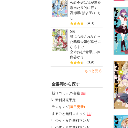
公爵令嬢は我が道を
場当たり的に行く
高瀬雛
/
ぽよ子
/
にも
し
（4.3）
5位
誰にも愛されなかっ
た醜穢令嬢が幸せに
なるまで
空木おむ
/
青季ふゆ
/
白谷ゆう
（3.9）
もっと見る
全書籍から探す
新刊コミック/書籍
新刊発売予定
ランキング
(毎日更新)
まるごと無料コミック
少女・女性無料マンガ
少年・青年無料マンガ