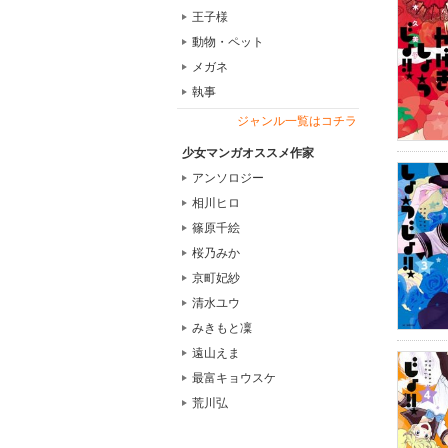
王子様
動物・ペット
メガネ
執事
ジャンル一覧はコチラ
少女マンガオススメ作家
アンソロジー
相川ヒロ
篠原千絵
桜乃みか
京町妃紗
清水ユウ
みきもと凜
遠山えま
最富キョウスケ
荒川弘