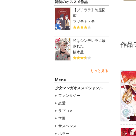
雑誌のオススメ作品
【プチララ】制服図
鑑
マツモトトモ
私はシンデレラに殺
作品
された
楠木薫
もっと見る
Menu
少女マンガオススメジャンル
ファンタジー
恋愛
ラブコメ
学園
サスペンス
ホラー