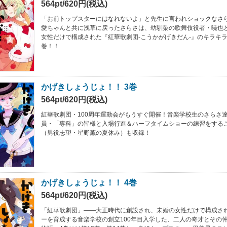
564pt/620円(税込)
「お前トップスターにはなれないよ」と先生に言われショックなさ
愛ちゃんと共に浅草に戻ったさらさは、幼馴染の歌舞伎役者・暁也
女性だけで構成された『紅華歌劇団-こうかがげきだん-』のキラキ
巻！！
かげきしょうじょ！！ 3巻
564pt/620円(税込)
紅華歌劇団・100周年運動会がもうすぐ開催！音楽学校生のさらさ
員・「専科」の皆様と入場行進＆ハーフタイムショーの練習をする
（男役志望・星野薫の夏休み）も収録！
かげきしょうじょ！！ 4巻
564pt/620円(税込)
「紅華歌劇団」――大正時代に創設され、未婚の女性だけで構成さ
ーを育成する音楽学校の創立100年目入学した、二人の奇才とその仲