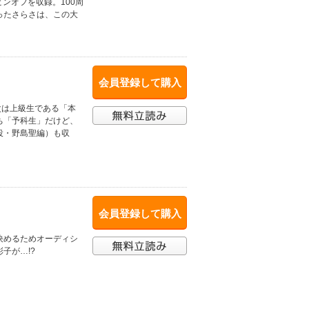
ンオフを収録。100周
ったさらさは、この大
会員登録して購入
次は上級生である「本
ち「予科生」だけど、
役・野島聖編）も収
会員登録して購入
決めるためオーディシ
子が…!?