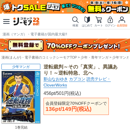
検索
はじめて
カート
ログイン
会員登録
漫画（マンガ）・電子書籍が国内最大級!!
漫画(まんが)・電子書籍のコミックシーモアTOP
少年・青年マンガ
少年マンガ
逆転裁判～その「真実」、異議あ
少年マンガ
り！～逆転特急、北へ
影山なおゆき
カプコン
読売テレビ・
CloverWorks
456pt/501円(税込)
会員登録限定70%OFFクーポンで
136pt/149円(税込)
1巻完結