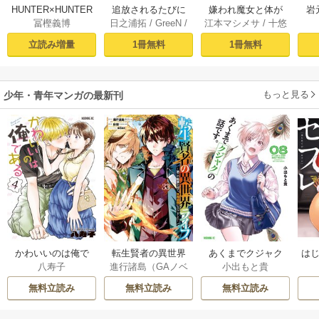
HUNTER×HUNTER
追放されるたびに
嫌われ魔女と体が
岩
冨樫義博
日之浦拓
/
GreeN
/
江本マシメサ
/
十悠
モノクロ版 39
スキルを手に入れ
入れ替わったけれ
仁森島司
た俺が、100の異世
ど、私は今日も元
立読み増量
1冊無料
1冊無料
界で2周目無双【電
気に暮らしていま
子単行本】 1
す！【電子単行
本】 1
もっと見る
少年・青年マンガの最新刊
かわいいのは俺で
転生賢者の異世界
あくまでクジャク
はじ
八寿子
進行諸島（GAノベ
小出もと貴
ある 4巻
ライフ～第二の職
の話です。 8巻
ル／SBクリエイテ
業を得て、世界最
無料立読み
無料立読み
無料立読み
ィブ刊）
/
彭傑（Fr
強になりました～ 3
iendly Land）
/
風
3巻