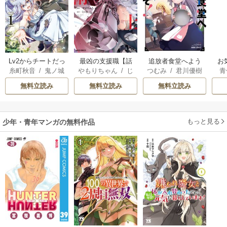
Lv2からチートだっ
最凶の支援職【話
追放者食堂へよう
お
糸町秋音
/
鬼ノ城
やもりちゃん
/
じ
つむみ
/
君川優樹
青
た元勇者候補のま
術士】である俺は
こそ！
ミヤ
/
片桐
ゃき
ったり異世界ライ
世界最強クランを
無料立読み
無料立読み
無料立読み
フ
従える
もっと見る
少年・青年マンガの無料作品