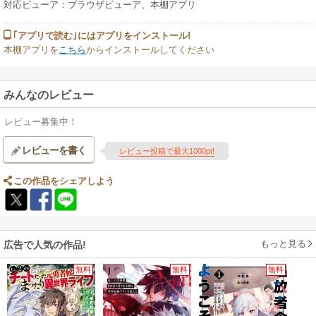
対応ビューア：ブラウザビューア、本棚アプリ
｢アプリで読む｣にはアプリをインストール!
本棚アプリを
こちら
からインストールしてください
みんなのレビュー
レビュー募集中！
レビューを書く
レビュー投稿で最大1000pt!
この作品をシェアしよう
もっと見る
広告で人気の作品!
無料
無料
無料