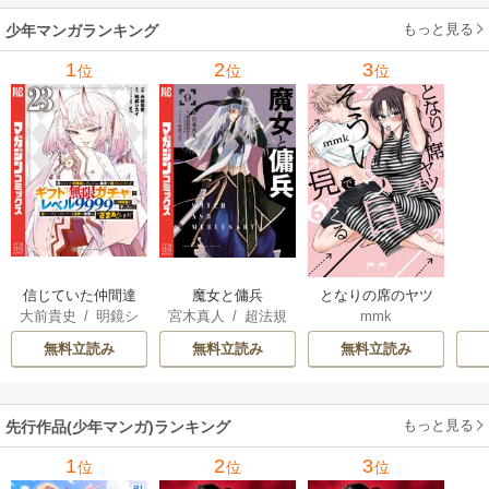
花風花
もっと見る
少年マンガランキング
1
2
3
位
位
位
信じていた仲間達
魔女と傭兵
となりの席のヤツ
大前貴史
/
明鏡シ
宮木真人
/
超法規
mmk
にダンジョン奥地
がそういう目で見
スイ
/
tef
的かえる
/
叶世べ
で殺されかけたが
てくる
無料立読み
無料立読み
無料立読み
んち
ギフト『無限ガチ
ャ』でレベル9999
の仲間達を手に入
もっと見る
先行作品(少年マンガ)ランキング
れて元パーティー
メンバーと世界に
1
2
3
位
位
位
復讐＆『ざま