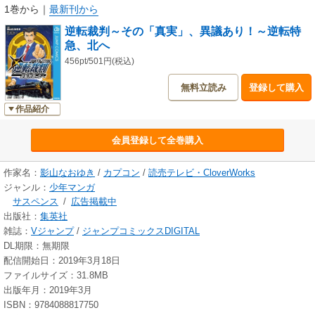
1巻から
｜
最新刊から
逆転裁判～その「真実」、異議あり！～逆転特
急、北へ
456pt/501円(税込)
無料立読み
登録して購入
作品紹介
会員登録して全巻購入
作家名：
影山なおゆき
/
カプコン
/
読売テレビ・CloverWorks
ジャンル：
少年マンガ
サスペンス
/
広告掲載中
出版社：
集英社
雑誌：
Vジャンプ
/
ジャンプコミックスDIGITAL
DL期限：無期限
配信開始日：2019年3月18日
ファイルサイズ：31.8MB
出版年月：2019年3月
ISBN：9784088817750