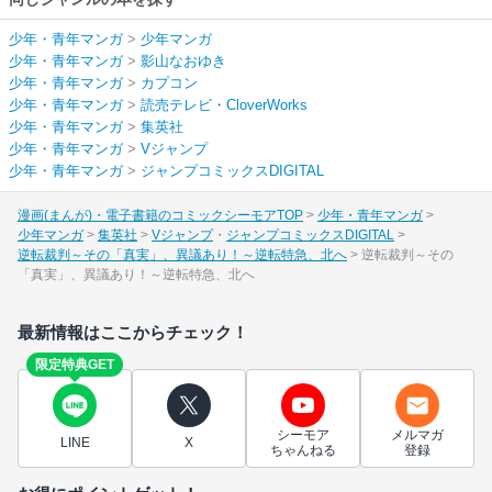
少年・青年マンガ
>
少年マンガ
少年・青年マンガ
>
影山なおゆき
少年・青年マンガ
>
カプコン
少年・青年マンガ
>
読売テレビ・CloverWorks
少年・青年マンガ
>
集英社
少年・青年マンガ
>
Vジャンプ
少年・青年マンガ
>
ジャンプコミックスDIGITAL
漫画(まんが)・電子書籍のコミックシーモアTOP
少年・青年マンガ
少年マンガ
集英社
Vジャンプ
ジャンプコミックスDIGITAL
逆転裁判～その「真実」、異議あり！～逆転特急、北へ
逆転裁判～その
「真実」、異議あり！～逆転特急、北へ
最新情報はここからチェック！
限定特典GET
シーモア
メルマガ
LINE
X
ちゃんねる
登録