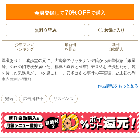
70%OFF
会員登録して
で購入
無料立読み
お気に入り
少年マンガ
最新刊
新刊
ランキング
を見る
自動購入
異議あり！ 成歩堂の元に、大富豪のリッチナンデ氏から豪華特急「銀星
号」の旅の招待状が届いた。相棒の真宵と列車に乗り込む成歩堂だが、銃
を持った乗務員がテロを起こし…。要求はある事件の再審理。史上初の列
車内裁判が開廷!!
作品情報をもっと見る
完結
広告掲載中
サスペンス