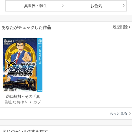
異世界・転生
お色気
履歴削除
あなたがチェックした作品
逆転裁判～その「真
影山なおゆき
/
カプ
実」、異議あり！～
コン
/
読売テレビ・
逆転特急、北へ
もっと見る
CloverWorks
同じジャンルの本を探す