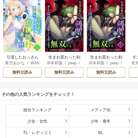
ぁ！』します！
引退したおっさん
生まれ変わった剣
生まれ変わった剣
ダ
青空あかな
/
WAK
岸本和葉
/
peep
/
岸本和葉
/
peep
/
乾
賢者だが愛弟子が
聖、剣士が冷遇さ
聖、剣士が冷遇さ
込
ANA KURAGUCHI
染野静也
/
桑島黎
染野静也
/
桑島黎
庫
追放されてきたの
れる魔術至上主義
れる魔術至上主義
救
無料立読み
無料立読み
無料立読み
/
pallet
/
アイラ
音
/
taskey STUDI
音
/
taskey STUDI
ン
で傷心旅行に連れ
の学園で無双する
の学園で無双する
は
ボ
/
こなせ
/
book
O
O
て行く ～スローラ
【単行本版】
な
listaSTUDIO
イフな旅のつもり
その他の人気ランキングをチェック！
が、なぜか世界最
強の師弟になって
いた～【単行本
総合ランキング
メディア化
版】
少女・女性
少年・青年
TL・レディコミ
BL