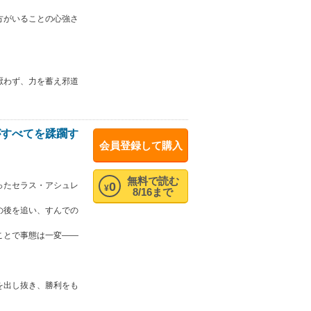
方がいることの心強さ
厭わず、力を蓄え邪道
がすべてを蹂躙す
会員登録して購入
無料で読む
0
ったセラス・アシュレ
¥
8/16まで
の後を追い、すんでの
ことで事態は一変――
を出し抜き、勝利をも