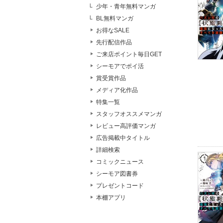
少年・青年無料マンガ
BL無料マンガ
お得なSALE
先行配信作品
ご来店ポイント毎日GET
シーモアでポイ活
賞受賞作品
メディア化作品
特集一覧
スタッフオススメマンガ
レビュー高評価マンガ
広告掲載中タイトル
詳細検索
コミックニュース
シーモア図書券
プレゼントコード
本棚アプリ