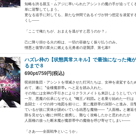
知略を誇る親玉・ムアジに率いられたアシントの魔の手が迫ってく
単に迎撃してしまう。
更なる追手に対しても、新たな仲間であるイヴが持つ想定を凌駕す
くし――
「ここで俺たちが、おまえを逃がすと思うのか？」
己に降り掛かる火の粉は、一切の容赦なく振り払うのみ。
憎悪と復讐の業火に燃える元勇者の逆襲譚、第七幕!!
ハズレ枠の【状態異常スキル】で最強になった俺
るまで 8
690pt/759円(税込)
呪術師集団・アシントを壊滅させた灯河たちは、女神を凌駕するた
めて、遂に〝金棲魔群帯〟へと足を踏み入れた。
その地には女神の手引きによりクラスメイトも来訪しようとしてい
一方、悪魔の伝承になぞらえ〝蠅王ノ戦団〟と名乗り始めた一行は
血闘士・イヴの持つ地図を頼りに、更に魔群帯の深部へと進み、目
ているが故に実体が謎めいている凶悪な魔物――〝人面種〟と邂逅
隙を見せない敵に仲間と連携し、難なく攻略したかと思われたが
人面種の放った断末魔が魔群帯中の魔物を呼び寄せてしまい――
「さあ――全面戦争といこうか」