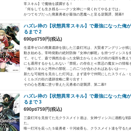
常スキル】で魔物を蹂躙する！
「何をしても生き残る――クソ女神に一発くれてやるまでは」
かつてモブだった廃棄勇者が最強の悪魔へと至る逆襲譚、開幕!!
ハズレ枠の【状態異常スキル】で最強になった俺
るまで 2
690pt/759円(税込)
生還率ゼロの廃棄遺跡を脱した三森灯河は、大賢者アングリンが残
動き始める。常時発動の絶対防御『女神の解呪』を持つヴィシスを
て。そして、森で偶然出会った女騎士からミルズの街の場所を教え
にも通用するかもしれない『禁呪』の存在と≪禁忌の魔女≫の情報
「俺のスキルと埒外の禁呪…この二つが合わさればあるいは――」
新たな可能性を見出した灯河は、まず道中で仲間にしたスライム・
くミルズの街の遺跡攻略に乗り出す！
その心を悪魔に塗り替えた元勇者の逆襲譚、第二幕!!
ハズレ枠の【状態異常スキル】で最強になった俺
るまで 3
690pt/759円(税込)
三森灯河を見捨てた元クラスメイト達は、女神ヴィシスに過酷な戦
た。
唯一灯河を庇ったＳ級勇者・十河綾香も、クラスメイト達を守るた