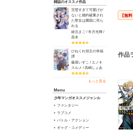
雑誌のオススメ作品
完璧すぎて可愛げが
【無料
ないと婚約破棄され
た聖女は隣国に売ら
れる
綾北まご / 冬月光輝 /
昌未
ひねくれ領主の幸福
作品
譚
藤屋いずこ / エノキ
スルメ / 高嶋しょあ
もっと見る
Menu
少年マンガオススメジャンル
ファンタジー
ラブコメ
バトル・アクション
ギャグ・コメディー