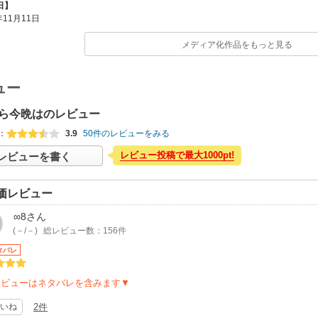
日】
年11月11日
メディア化作品をもっと見る
ュー
ら今晩はのレビュー
：
3.9
50件のレビューをみる
レビュー投稿で最大1000pt!
レビューを書く
価レビュー
∞8
さん
(－/－)
総レビュー数：156件
タバレ
レビューはネタバレを含みます▼
いね
2件