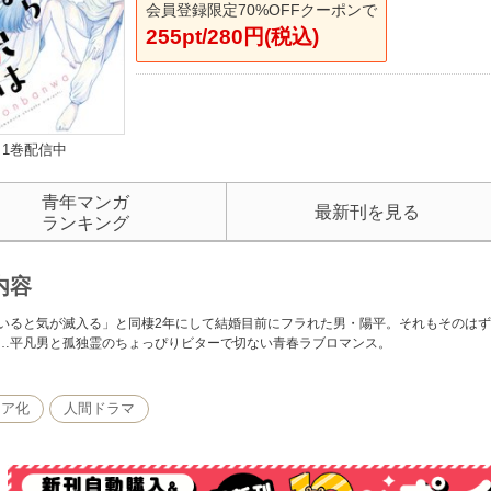
会員登録限定70%OFFクーポンで
255pt/280円(税込)
1巻配信中
青年マンガ
最新刊を見る
ランキング
内容
いると気が滅入る」と同棲2年にして結婚目前にフラれた男・陽平。それもそのは
…平凡男と孤独霊のちょっぴりビターで切ない青春ラブロマンス。
ィア化
人間ドラマ