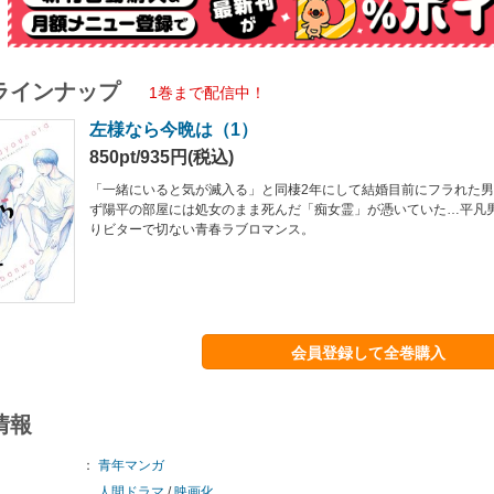
ラインナップ
1巻まで配信中！
左様なら今晩は（1）
850pt/935円(税込)
「一緒にいると気が滅入る」と同棲2年にして結婚目前にフラれた
ず陽平の部屋には処女のまま死んだ「痴女霊」が憑いていた…平凡
りビターで切ない青春ラブロマンス。
会員登録して全巻購入
情報
：
青年マンガ
人間ドラマ
/
映画化