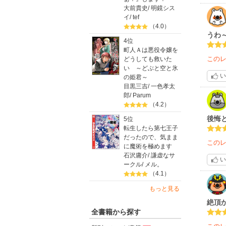
大前貴史
/
明鏡シス
イ
/
tef
（4.0）
うわ
4位
町人Ａは悪役令嬢を
この
どうしても救いた
い ～どぶと空と氷
い
の姫君～
目黒三吉
/
一色孝太
郎
/
Parum
（4.2）
後悔
5位
転生したら第七王子
だったので、気まま
この
に魔術を極めます
石沢庸介
/
謙虚なサ
い
ークル
/
メル。
（4.1）
もっと見る
絶頂
全書籍から探す