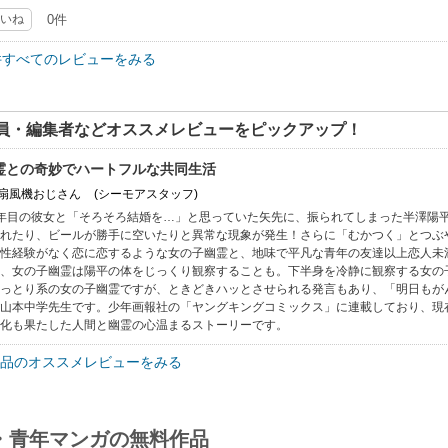
いね
0件
件すべてのレビューをみる
員・編集者などオススメレビューをピックアップ！
霊との奇妙でハートフルな共同生活
: 扇風機おじさん
(シーモアスタッフ)
年目の彼女と「そろそろ結婚を…」と思っていた矢先に、振られてしまった半澤陽
れたり、ビールが勝手に空いたりと異常な現象が発生！さらに「むかつく」とつぶ
性経験がなく恋に恋するような女の子幽霊と、地味で平凡な青年の友達以上恋人未
、女の子幽霊は陽平の体をじっくり観察することも。下半身を冷静に観察する女の
っとり系の女の子幽霊ですが、ときどきハッとさせられる発言もあり、「明日もが
山本中学先生です。少年画報社の「ヤングキングコミックス」に連載しており、現在（
化も果たした人間と幽霊の心温まるストーリーです。
品のオススメレビューをみる
・青年マンガの無料作品