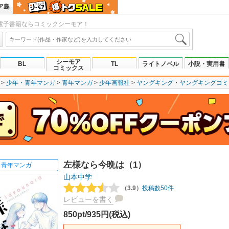
ア島
電子書籍ならコミックシーモア！
シーモア
BL
TL
ライトノベル
小説・実用書
コミックス
少年・青年マンガ
青年マンガ
少年画報社
ヤングキング
ヤングキングコミ
左様なら今晩は（1）
青年マンガ
山本中学
（3.9）
投稿数50件
レビューを書く
850pt/935円(税込)