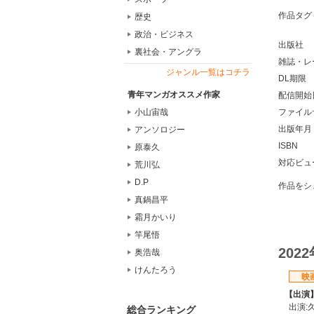
作品タグ
歴史
政治・ビジネス
出版社
裏社会・アングラ
雑誌・レ
ジャンル一覧はコチラ
DL期限
青年マンガオススメ作家
配信開始
ファイル
小山宙哉
出版年月
アンソロジー
ISBN
原泰久
対応ビュ
荒川弘
D.P
作品をシ
真鍋昌平
霜月かいり
竿尾悟
202
奥浩哉
けんたろう
映
【出演
出演:
総合ランキング