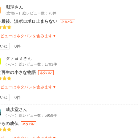
珊瑚
さん
(女性/－)
総レビュー数：78件
～最後、涙ポロポロ止まらない
ネタバレ
レビューはネタバレを含みます▼
いね
0件
タテヨミ
さん
(－/－)
総レビュー数：1703件
と再生の小さな物語
ネタバレ
レビューはネタバレを含みます▼
いね
0件
成歩堂
さん
(－/－)
総レビュー数：5959件
からの成仏
ネタバレ