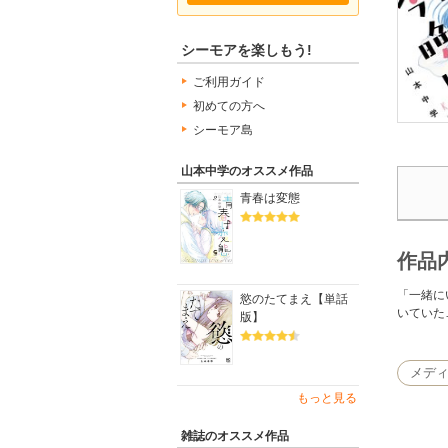
シーモアを楽しもう!
ご利用ガイド
初めての方へ
シーモア島
山本中学のオススメ作品
青春は変態
作品
「一緒に
慾のたてまえ【単話
いていた
版】
メデ
もっと見る
雑誌のオススメ作品