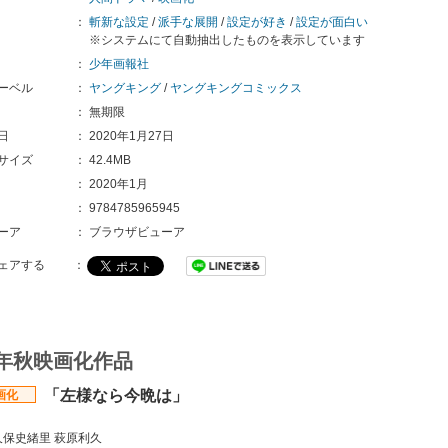
：
斬新な設定
/
派手な展開
/
設定が好き
/
設定が面白い
※システムにて自動抽出したものを表示しています
：
少年画報社
ーベル
：
ヤングキング
/
ヤングキングコミックス
：
無期限
日
：
2020年1月27日
サイズ
：
42.4MB
：
2020年1月
：
9784785965945
ーア
：
ブラウザビューア
ェアする
：
2年秋映画化作品
「左様なら今晩は」
画化
】
久保史緒里 萩原利久