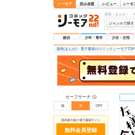
シーモア
読み放題
レビュー
シーモ
漫画（まんが）・
ジャンルで探す
総合
少年・青年
少女・女性
漫画(まんが)・電子書籍のコミックシーモアTOP
セーフサーチ
？
強
中
OFF
国内最大級の電子書籍サイト
無料会員登録