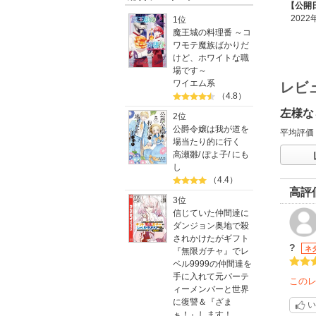
【公開
2022
1位
魔王城の料理番 ～コ
ワモテ魔族ばかりだ
けど、ホワイトな職
場です～
ワイエム系
レビ
（4.8）
左様な
2位
公爵令嬢は我が道を
平均評価
場当たり的に行く
高瀬雛
/
ぽよ子
/
にも
し
（4.4）
高評
3位
信じていた仲間達に
ダンジョン奥地で殺
されかけたがギフト
?
ネ
『無限ガチャ』でレ
ベル9999の仲間達を
手に入れて元パーテ
この
ィーメンバーと世界
に復讐＆『ざま
い
ぁ！』します！