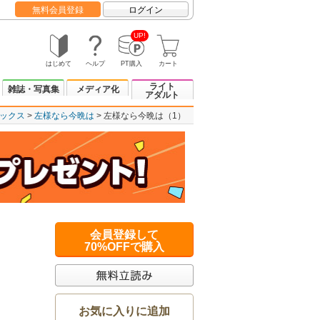
無料会員登録
ログイン
UP!
はじめて
ヘルプ
PT購入
カート
ライト
雑誌・写真集
メディア化
アダルト
ックス
左様なら今晩は
左様なら今晩は（1）
会員登録して
70%OFFで購入
お気に入りに追加