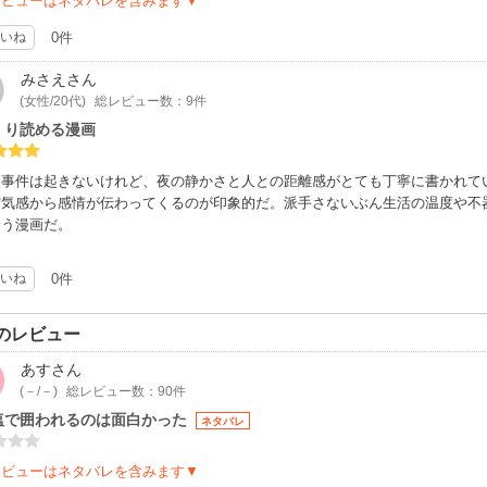
レビューはネタバレを含みます▼
いね
0件
みさえ
さん
(女性/20代)
総レビュー数：9件
くり読める漫画
な事件は起きないけれど、夜の静かさと人との距離感がとても丁寧に書かれて
空気感から感情が伝わってくるのが印象的だ。派手さないぶん生活の温度や不
合う漫画だ。
いね
0件
のレビュー
あす
さん
(－/－)
総レビュー数：90件
塩で囲われるのは面白かった
ネタバレ
レビューはネタバレを含みます▼