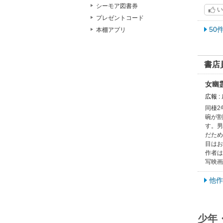
シーモア図書券
い
プレゼントコード
50
本棚アプリ
書店
女幽
広報 
同棲2
碗が割
す。男
だため
目はお
作者は
写映画
他作
少年