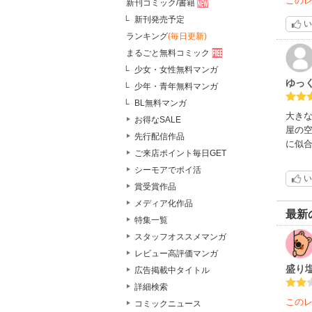
この
新刊コミック/書籍
新刊発売予定
い
ランキング
(毎日更新)
まるごと無料コミック
少女・女性無料マンガ
ゆっ
少年・青年無料マンガ
BL無料マンガ
大き
お得なSALE
屋の
先行配信作品
に似
ご来店ポイント毎日GET
シーモアでポイ活
い
賞受賞作品
メディア化作品
最新
特集一覧
スタッフオススメマンガ
レビュー高評価マンガ
盛り
広告掲載中タイトル
詳細検索
この
コミックニュース