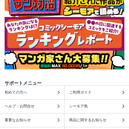
サポートメニュー
初めての方へ
ご利用ガイド
ヘルプ・お問合せ
シーモア島
重要なお知らせ
商品に関するお知らせ