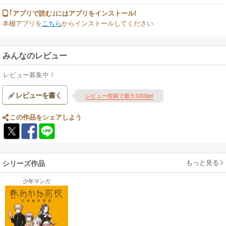
｢アプリで読む｣にはアプリをインストール!
本棚アプリを
こちら
からインストールしてください
みんなのレビュー
レビュー募集中！
レビューを書く
レビュー投稿で最大1000pt!
この作品をシェアしよう
もっと見る
シリーズ作品
少年マンガ