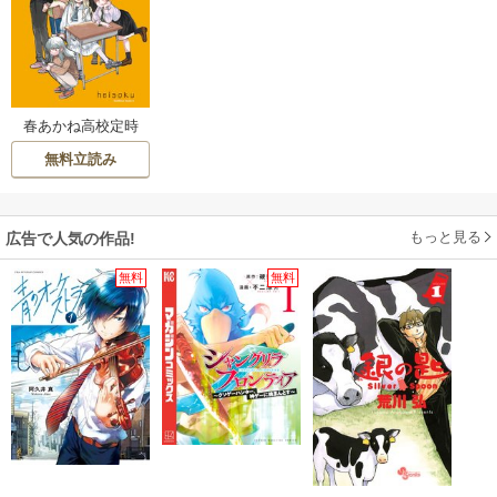
春あかね高校定時
制夜間部
無料立読み
もっと見る
広告で人気の作品!
無料
無料