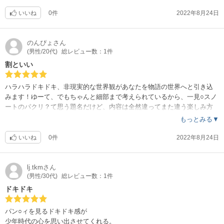
いいね
0件
2022年8月24日
のんぴょ
さん
(男性/20代)
総レビュー数：1件
割といい
ハラハラドキドキ、非現実的な世界観があなたを物語の世界へと引き込
みます！ゆーて、でもちゃんと細部まで考えられているから、一見○スノ
ートのパクリ？て思う題名だけど、内容は全然違ってまた違う楽しみ方
ができます！
もっとみる▼
いいね
0件
2022年8月24日
lj.tkm
さん
(男性/30代)
総レビュー数：1件
ドキドキ
パン○ィを見るドキドキ感が
少年時代の心を思い出させてくれる。