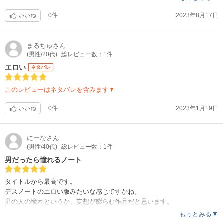
いいね
0件
2023年8月17日
まるちゅ
さん
(男性/20代)
総レビュー数：1件
エロい
ネタバレ
このレビューはネタバレを含みます▼
いいね
0件
2023年1月19日
にーな
さん
(男性/40代)
総レビュー数：1件
男だったら憧れるノート
タイトルから最高です。
デスノートのエロい版みたいな感じですかね。
男の人の憧れというか、妄想が膨らむ作品だと思います。
見えそうで、見えない。 見えそうで見えた時の、なんとも言えない感じ
もっとみる▼
とその後が描かれていて、現実には絶対にないところがまた妄想が膨ら