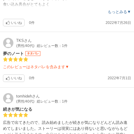
食い込み具合がとてもよく
興奮しました。
もっとみる▼
デ○ノートの容量でエロになってしまうと
なんでもありで夢あるなぁという気持ちです笑
いいね
0件
2022年7月26日
こんなノートあったら最高だな、、、
TKS
さん
(男性/40代)
総レビュー数：1件
夢のノート
ネタバレ
このレビューはネタバレを含みます▼
いいね
0件
2022年7月1日
tomhideh
さん
(男性/40代)
総レビュー数：1件
続きが気になる
広告で出てきたので、読み始めましたが続きが気になりどんどん読み進
めてしまいました。ストーリーは現実にはあり得ないと思いながらもど