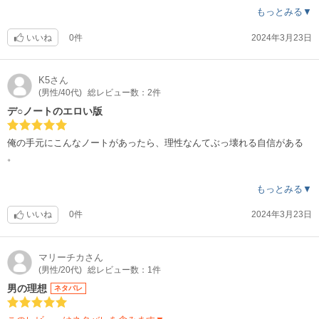
100話以上あるのでお金が心配ですが(^^;;
もっとみる▼
いいね
0件
2024年3月23日
K5
さん
(男性/40代)
総レビュー数：2件
デ○ノートのエロい版
俺の手元にこんなノートがあったら、理性なんてぶっ壊れる自信がある
。
内容は、タイトルに書いたように某アニメのエロい版で、読みやすさも
もっとみる▼
あった。絵も個人的には好き。
いいね
0件
2024年3月23日
マリーチカ
さん
(男性/20代)
総レビュー数：1件
男の理想
ネタバレ