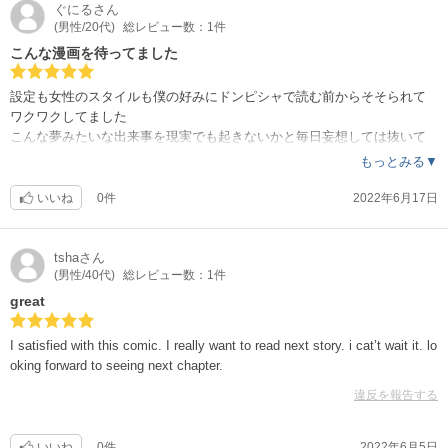
ぐにる
さん
(男性/20代)
総レビュー数：1件
こんな漫画を待ってました
設定も女性のスタイルも僕の好みにドンピシャで読む前からそそられて
ワクワクしてました
こんな夢みたいな出来事を現実でも起きないかと毎日妄想しては抜いて
います
もっとみる▼
いいね
0件
2022年6月17日
tsha
さん
(男性/40代)
総レビュー数：1件
great
I satisfied with this comic. I really want to read next story. i cat’t wait it. lo
oking forward to seeing next chapter.
違反を報告する
いいね
0件
2022年6月5日