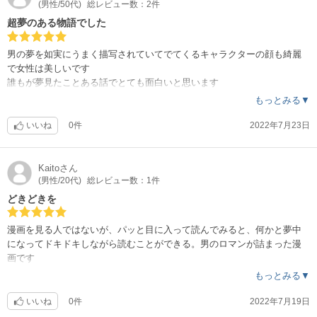
(男性/50代)
総レビュー数：2件
超夢のある物語でした
男の夢を如実にうまく描写されていてでてくるキャラクターの顔も綺麗
で女性は美しいです
誰もが夢見たことある話でとても面白いと思います
続き出るの楽しみにしてます
もっとみる▼
いいね
0件
2022年7月23日
Kaito
さん
(男性/20代)
総レビュー数：1件
どきどきを
漫画を見る人ではないが、パッと目に入って読んでみると、何かと夢中
になってドキドキしながら読むことができる。男のロマンが詰まった漫
画です
もっとみる▼
いいね
0件
2022年7月19日