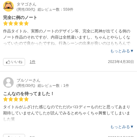
タマゴ
さん
(男性/30代)
総レビュー数：559件
完全に例のノート
作品タイトル、実際のノートのデザイン等、完全に死神が出てくる例の
ノート作品のそれですが、内容は全然違いますし、ちゃんとやらしくな
っていたので良かったですね。行為シーンの出来が良いのはもちろんで
すが、ノートの効果を考察するという面白さも感じられるいい作品でし
もっとみる▼
たね笑
いいね
1件
2023年4月30日
ブルソー
さん
(男性/30代)
総レビュー数：1件
こんなのを待ってました！
タイトルがふざけた感じなのでただのパロディーものだと思ってあまり
期待していませんでしたが読んでみるとめちゃくちゃ興奮してしまいま
した笑
簡単にエッチまでいかないもどかしさが逆に興奮につながりますし、た
もっとみる▼
だパ○チラを覗こうとするだけでここまでエロいとは思いませんでした笑