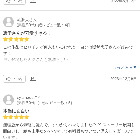
早く続きが読みたくてうずうずしますがとりあえず続編を楽しみに待と
いいね
2件
2022年6月12日
うと思います！
流浪人
さん
(男性/30代)
総レビュー数：4件
恵子さんが可愛すぎる！
この作品はヒロインが何人もいるけれど、自分は断然恵子さんが好みで
す！
最近登場したミクさんも素晴らしい。
恵子さんとミクさんの3Pが見たすぎる！！
もっとみる▼
いいね
1件
2023年12月9日
syamada
さん
(男性/60代～)
総レビュー数：5件
本当に面白い
無理版から気軽に読んで、すつかりハマりました(^_^*)ストーリー展開も
面白いし、絵も上手なのでハマって有料版もついつい購入して楽しんで
います。