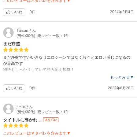
このレビューはネタバレを含みます▼
いいね
0件
2024年2月4日
Taisan
さん
(男性/30代)
総レビュー数：1件
まだ序盤
まだ序盤ですがいきなりエロシーンではなく段々とエロい感じになるの
が最高です
物語もしっかりしていて読み応え抜群！
主人公のキャラ、女の子のキャラが個性豊かで読むごとに次が気になり
もっとみる▼
楽しい作品になっています
いいね
0件
2022年8月28日
joker
さん
(男性/30代)
総レビュー数：1件
タイトルに導かれ…
ネタバレ
このレビューはネタバレを含みます▼