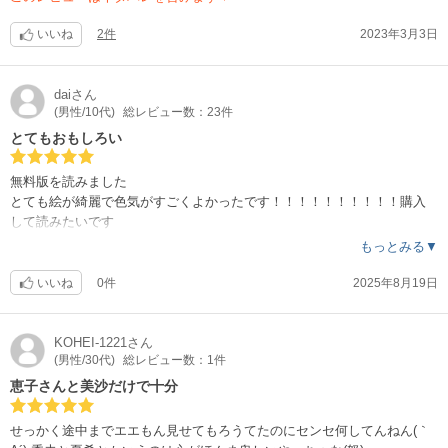
いいね
2件
2023年3月3日
dai
さん
(男性/10代)
総レビュー数：23件
とてもおもしろい
無料版を読みました
とても絵が綺麗で色気がすごくよかったです！！！！！！！！！！購入
して読みたいです
もっとみる▼
いいね
0件
2025年8月19日
KOHEI-1221
さん
(男性/30代)
総レビュー数：1件
恵子さんと美沙だけで十分
せっかく途中までエエもん見せてもろうてたのにセンセ何してんねん(｀