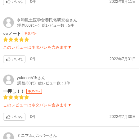
いいね
0件
2022年8月11日
令和風土医学食養民俗研究会
さん
(男性/60代～)
総レビュー数：5件
○○ノート
ネタバレ
このレビューはネタバレを含みます▼
いいね
0件
2022年7月31日
yukinori515
さん
(男性/30代)
総レビュー数：1件
一押し！！
ネタバレ
このレビューはネタバレを含みます▼
いいね
0件
2022年7月30日
ミニマムボンバー
さん