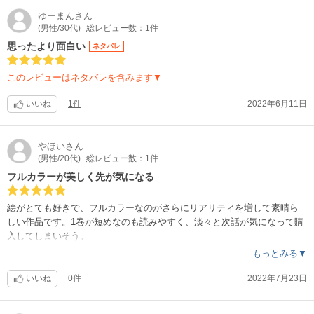
ゆーまん
さん
(男性/30代)
総レビュー数：1件
思ったより面白い
ネタバレ
このレビューはネタバレを含みます▼
いいね
1件
2022年6月11日
やほい
さん
(男性/20代)
総レビュー数：1件
フルカラーが美しく先が気になる
絵がとても好きで、フルカラーなのがさらにリアリティを増して素晴ら
しい作品です。1巻が短めなのも読みやすく、淡々と次話が気になって購
入してしまいそう。
もっとみる▼
いいね
0件
2022年7月23日