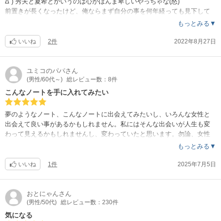
Δ´) 秀夫と夏希とかいうのは心がほんま卑しいやっちゃな(怒)
前置きが長くなったけど、俺ならまず自分の事を何年経っても見下して
コケにする奴らの元には姿を見せないね。まして婚約者紹介したいから
もっとみる▼
来いだぁ？俺はお前らの添え物じゃねぇぞコラと一喝してやればエエん
や。あと、夏希みたいに自分を袖にしただけで飽き足らずいちいち絡ん
いいね
2件
2022年8月27日
で小馬鹿にして来る女とは俺なら同じ空気すら吸いたくないね(笑)
ユミコのパパ
さん
(男性/60代～)
総レビュー数：8件
こんなノートを手に入れてみたい
夢のようなノート、こんなノートに出会えてみたいし、いろんな女性と
出会えて良い事があるかもしれません。私にはそんな出会いが人生も変
わって見えるかもしれませんし、変わっていたと思います。勿論、女性
だけに関して言える事です。
もっとみる▼
いいね
1件
2025年7月5日
おとにゃん
さん
(男性/50代)
総レビュー数：230件
気になる