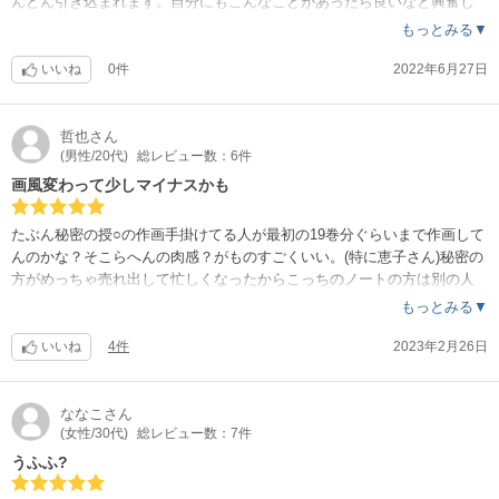
んどん引き込まれます。自分にもこんなことがあったら良いなと興奮し
ました。また女性が魅力的です。
もっとみる▼
いいね
0件
2022年6月27日
哲也
さん
(男性/20代)
総レビュー数：6件
画風変わって少しマイナスかも
たぶん秘密の授○の作画手掛けてる人が最初の19巻分ぐらいまで作画して
んのかな？そこらへんの肉感？がものすごくいい。(特に恵子さん)秘密の
方がめっちゃ売れ出して忙しくなったからこっちのノートの方は別の人
に変わったのかも。また戻ってほしいな
もっとみる▼
いいね
4件
2023年2月26日
ななこ
さん
(女性/30代)
総レビュー数：7件
うふふ?