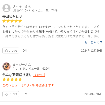
タッキー
さん
(男性/60代～)
総レビュー数：20件
毎回ヒヤヒヤ
良く上手く行くのは当たり前ですが、こっちもヒヤヒヤします。主人公
も骨をつかんで手当たり次第手を付けて、何人まで行くのか楽しみです
。身体付きも良くなり体力もありあまり魅力だけで成功する日を、待っ
ています。
もっとみる▼
いいね
0件
2024年12月29日
まっぴー
さん
(－/－)
総レビュー数：622件
色んな要素盛り盛り
ネタバレ
このレビューはネタバレを含みます▼
いいね
0件
2024年2月6日