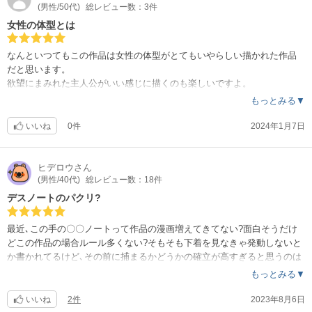
(男性/50代)
総レビュー数：3件
女性の体型とは
なんといつてもこの作品は女性の体型がとてもいやらしい描かれた作品
だと思います。
欲望にまみれた主人公がいい感じに描くのも楽しいですよ。
購入して間違いないですね。
もっとみる▼
いいね
0件
2024年1月7日
ヒデロウ
さん
(男性/40代)
総レビュー数：18件
デスノートのパクリ?
最近､この手の〇〇ノートって作品の漫画増えてきてない?面白そうだけ
どこの作品の場合ルール多くない?そもそも下着を見なきゃ発動しないと
か書かれてるけど､その前に捕まるかどうかの確立が高すぎると思うのは
自分だけでしょうか?（笑）
もっとみる▼
いいね
2件
2023年8月6日