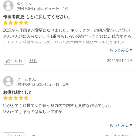
ゆう
さん
(男性/40代)
総レビュー数：1件
作画者変更 もとに戻してください。
20話から作画者が変更になりました。キャラクターの絵が変わると話が
ぜんぜん頭に入らない。今1番おもしろい漫画だっただけに…残念すぎる
。もともと特徴あるイラストだったので内容と妙にマッチしてました。
てか、作画者が変わるとか普通あることなの？はぁ…もったいない。せ
もっとみる▼
めて同じ風に寄せて書けないのかなぁ。。納得できない。
いいね
38件
2022年9月11日
ツトム
さん
(男性/50代)
総レビュー数：1件
お疲れ様でした
絵がとても綺麗で女性陣が魅力的で内容も素敵な作品でした。
終わってしまうのは寂しいですが…
次回作を楽しみにしております。
もっとみる▼