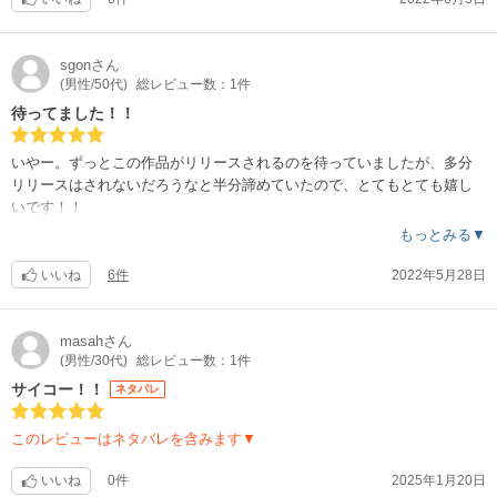
sgon
さん
(男性/50代)
総レビュー数：1件
待ってました！！
いやー。ずっとこの作品がリリースされるのを待っていましたが、多分
リリースはされないだろうなと半分諦めていたので、とてもとても嬉し
いです！！
絵はお世辞にも上手いとは言えませんが、なぜかエロい。
もっとみる▼
そして、ストーリー、設定がシンプルで、男心をくすぐられます。あー
こんなノートが本当にあればと。
いいね
6件
2022年5月28日
最初はそんな馬鹿なという感じですが、気がつけば次の話が楽しみにな
っているんですよね。
基本に忠実というか、ストレスなく欲求に突き進んでくれるというか、
masah
さん
(男性/30代)
総レビュー数：1件
とにかくよくできたマンガだと思います。
サイコー！！
ネタバレ
このレビューはネタバレを含みます▼
いいね
0件
2025年1月20日