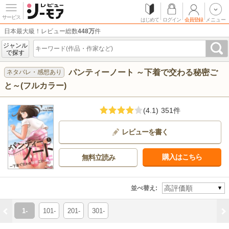
サービス
はじめて
ログイン
会員登録
メニュー
日本最大級！レビュー総数
448万
件
ジャンル
で探す
パンティーノート ～下着で交わる秘密ご
ネタバレ・感想あり
と～(フルカラー)
(4.1)
351件
レビューを書く
購入はこちら
無料立読み
並べ替え:
1-
101-
201-
301-