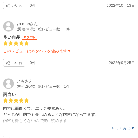
むとこで良いのかもしれません。
いいね
0件
2022年10月13日
早く続編が見たくて仕方ないです。笑
ya-man
さん
(男性/30代)
総レビュー数：1件
良い作品
ネタバレ
このレビューはネタバレを含みます▼
いいね
0件
2022年9月25日
とも
さん
(男性/20代)
総レビュー数：1件
面白い
内容は面白くて、エッチ要素あり。
どっちが目的でも楽しめるような内容になってます。
内容も難しくないので楽に読めます
もっとみる▼