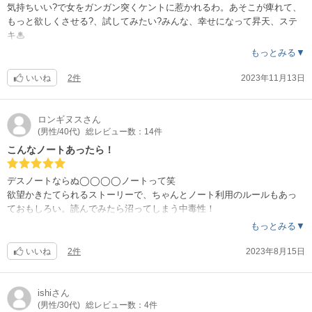
気持ちいい?で女をガンガン突くケントに惹かれるわ。あそこが痺れて、
もっと欲しくさせる?、試してみたい?みんな、幸せになって昇天、ステ
キ♨
もっとみる▼
いいね
2件
2023年11月13日
ロンギヌス
さん
(男性/40代)
総レビュー数：14件
こんなノートあったら！
デスノートならぬ◯◯◯◯ノートって笑
欲望かきたてられるストーリーで、ちゃんとノート利用のルールもあっ
ておもしろい。読んでみたら沼ってしまう中毒性！
もっとみる▼
いいね
2件
2023年8月15日
ishi
さん
(男性/30代)
総レビュー数：4件