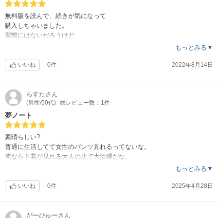
無料版を読んで、続きが気になって
購入しちゃいました。
実際にはないだろうけど
自分もノートを手に入れて
もっとみる▼
いろんな女性達とエッチな経験をしたいなあ～
いいね
0件
2022年8月14日
らすた
さん
(男性/50代)
総レビュー数：1件
夢ノート
素晴らしい?
普通に生活してて女性のパンツ見れるってないな。
俺なら下着が見れる大人の店で大活躍だな。
もっとみる▼
いいね
0件
2025年4月28日
がーひゅー
さん