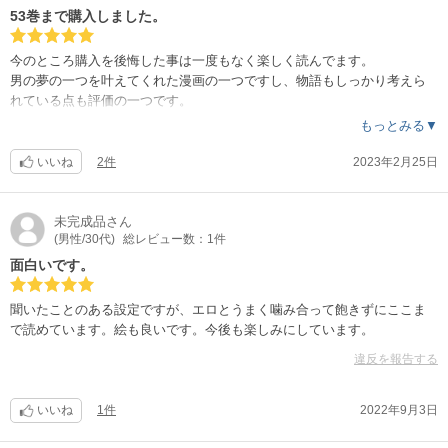
53巻まで購入しました。
今のところ購入を後悔した事は一度もなく楽しく読んでます。
男の夢の一つを叶えてくれた漫画の一つですし、物語もしっかり考えら
れている点も評価の一つです。
まだまだ続きが楽しみです。
もっとみる▼
いいね
2件
2023年2月25日
未完成品
さん
(男性/30代)
総レビュー数：1件
面白いです。
聞いたことのある設定ですが、エロとうまく噛み合って飽きずにここま
で読めています。絵も良いです。今後も楽しみにしています。
違反を報告する
いいね
1件
2022年9月3日