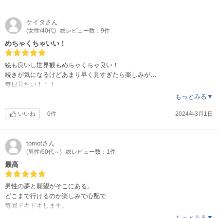
ケイタ
さん
(女性/40代)
総レビュー数：9件
めちゃくちゃいい！
絵も良いし世界観もめちゃくちゃ良い！
続きが気になるけどあまり早く見すぎたら楽しみが…
毎日見たい！！！
もっとみる▼
いいね
0件
2024年3月1日
tomot
さん
(男性/60代～)
総レビュー数：1件
最高
男性の夢と願望がそこにある。
どこまで行けるのか楽しみで心配で
毎回ドキドキします。
これからもずっとノートの効果が続く事を
もっとみる▼