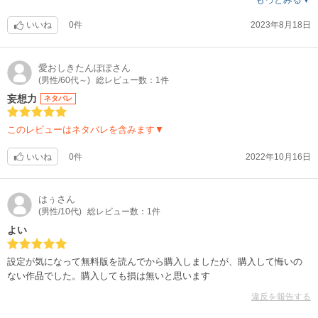
願ってます。
いいね
0件
2023年8月18日
愛おしきたんぽぽ
さん
(男性/60代～)
総レビュー数：1件
妄想力
ネタバレ
このレビューはネタバレを含みます▼
いいね
0件
2022年10月16日
はぅ
さん
(男性/10代)
総レビュー数：1件
よい
設定が気になって無料版を読んでから購入しましたが、購入して悔いの
ない作品でした。購入しても損は無いと思います
違反を報告する