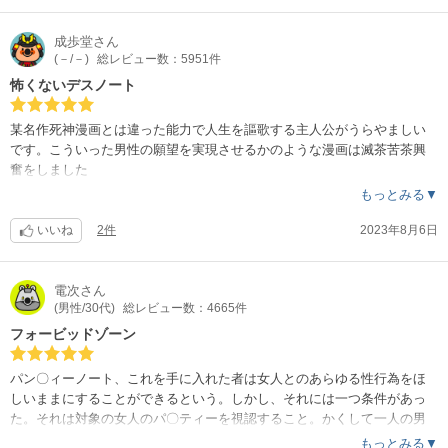
成歩堂
さん
(－/－)
総レビュー数：5951件
怖くないデスノート
某名作死神漫画とは違った能力で人生を謳歌する主人公がうらやましい
です。こういった男性の願望を実現させるかのような漫画は滅茶苦茶興
奮をしました
もっとみる▼
いいね
2件
2023年8月6日
電次
さん
(男性/30代)
総レビュー数：4665件
フォービッドゾーン
パン〇ィーノート、これを手に入れた者は女人とのあらゆる性行為をほ
しいままにすることができるという。しかし、それには一つ条件があっ
た。それは対象の女人のパ〇ティーを視認すること。かくして一人の男
の挑戦が始まったのだ。
もっとみる▼