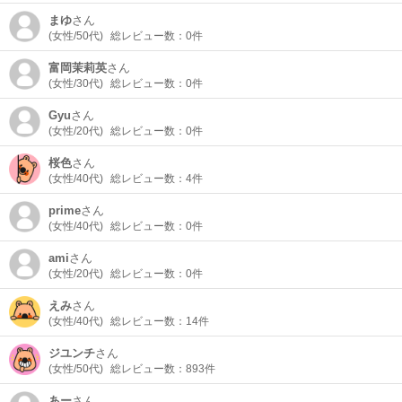
まゆ
さん
(女性/50代)
総レビュー数：0件
富岡茉莉英
さん
(女性/30代)
総レビュー数：0件
Gyu
さん
(女性/20代)
総レビュー数：0件
桜色
さん
(女性/40代)
総レビュー数：4件
prime
さん
(女性/40代)
総レビュー数：0件
ami
さん
(女性/20代)
総レビュー数：0件
えみ
さん
(女性/40代)
総レビュー数：14件
ジユンチ
さん
(女性/50代)
総レビュー数：893件
あー
さん