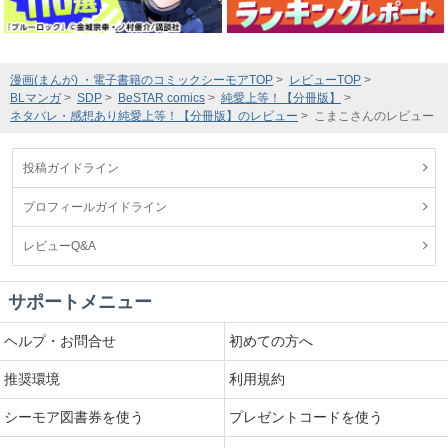
漫画(まんが) ・電子書籍のコミックシーモアTOP
レビューTOP
BLマンガ
SDP
BeSTAR comics
純愛上等！【分冊版】
ネタバレ・感想あり純愛上等！【分冊版】のレビュー
こまこさんのレビュー
投稿ガイドライン
プロフィールガイドライン
レビューQ&A
サポートメニュー
ヘルプ・お問合せ
初めての方へ
推奨環境
利用規約
シーモア図書券を使う
プレゼントコードを使う