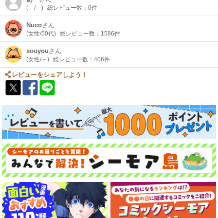
(－/－)
総レビュー数：0件
Nuco
さん
(女性/50代)
総レビュー数：1586件
souyou
さん
(女性/－)
総レビュー数：406件
レビューをシェアしよう！