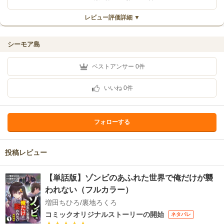
レビュー評価詳細 ▼
シーモア島
ベストアンサー
0
件
いいね
0
件
フォローする
投稿レビュー
【単話版】ゾンビのあふれた世界で俺だけが襲
われない（フルカラー）
増田ちひろ/裏地ろくろ
コミックオリジナルストーリーの開始
ネタバレ