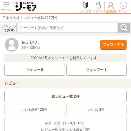
サービス
はじめて
ログイン
会員登録
メニュー
日本最大級！レビュー総数
449万
件
ジャンル
で探す
heartさん
フォローする
(男性/30代)
2021年9月からシーモアを利用しています。
0
1
フォロー
フォロワー
レビュー
2
総レビュー数
件
29
1
いいねGET
件
いいね
件
今月（8月1日～8月31日）
レビュー数
0
件
いいねGET
0
件