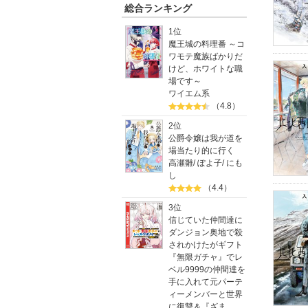
総合ランキング
1位
魔王城の料理番 ～コ
ワモテ魔族ばかりだ
けど、ホワイトな職
場です～
ワイエム系
（4.8）
2位
公爵令嬢は我が道を
場当たり的に行く
高瀬雛
/
ぽよ子
/
にも
し
（4.4）
3位
信じていた仲間達に
ダンジョン奥地で殺
されかけたがギフト
『無限ガチャ』でレ
ベル9999の仲間達を
手に入れて元パーテ
ィーメンバーと世界
に復讐＆『ざま