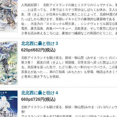
人気絶好調！ 北欧アイスランドの旅とミステリのジュヴナイル、
……とは言っても、２巻ではミステリ部分はしばらくお休み。主人
友、清（きよし）が日本から遊びに来たことによって、北緯64度の
たっぱしから遊びます。首都レイキャビクの象徴的な建築物である
会」、大迫力の「ストロックル間欠泉」、シンクヴェトリル国立公
電所、露天温泉、肉食バーベキュー、北欧美女、そして夜空に広が
２巻を読み終えるころには、豪放かつ繊細なこの島国のとりこに、
北北西に曇と往け 3
620pt/682円(税込)
北欧アイスランドを駆け巡る、探偵・御山慧（みやま・けい）のジ
第３巻！ 親友の清（きよし）帰国後、日常生活へ戻った慧はふた
る。失踪者を追った先で、たどり着いた一軒のセーフハウス。この
見覚えがあった…。弟の三知嵩（みちたか）も登場、物語は大きく
と巻末に描き下ろしを収録。
北北西に曇と往け 4
660pt/726円(税込)
北欧アイスランドを駆け巡る、探偵・御山慧(みやま・けい)のジュ
巻!
アイスランドに暮らす17歳の音楽家、リリヤには悩みごとがあった