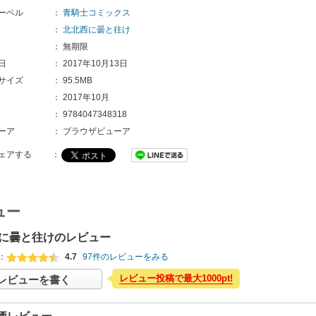
ーベル
：
青騎士コミックス
：
北北西に曇と往け
：
無期限
日
：
2017年10月13日
サイズ
：
95.5MB
：
2017年10月
：
9784047348318
ーア
：
ブラウザビューア
ェアする
：
ュー
に曇と往けのレビュー
：
4.7
97件のレビューをみる
レビュー投稿で最大1000pt!
レビューを書く