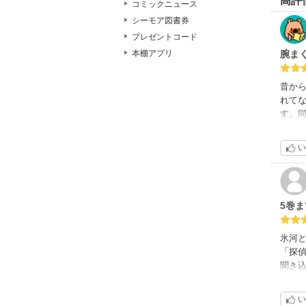
高評
コミックニュース
シーモア図書券
プレゼントコード
腕ま
本棚アプリ
昔か
れて
す。同
もいつ
に物
い
な力
女、
話で
って
5巻ま
ち、
アイ
トラ
氷河
育つ
「探
ると
聞き
に人
雄大
あれは
命を
い
お話