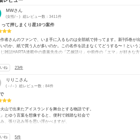
価レビュー
MW
さん
(女性/－)
総レビュー数：3411件
くって押しまくり星10つ案件
ら作者さんのファンで、いま手に入るものは全部紙で持ってます。新刊5巻が
ないのか、紙で買う人が多いのか。この名作を読まなくてどうする〜！という
じ雑誌HARTA連載中の森薫先生の「乙嫁語り」や前作の「エマ」が好きな
か推さないと！) 舞台はアイスランド。そう、北海道と同じ大きさなのに人口
価は高すぎる国) 。そこにフランス人恋愛現役の祖父ジャックと同居している
いね
23件
があって、その力を利用して探偵業を営んでいる。日本から旅行で来た幼なじ
そしてひと癖どころでなくかなり暗い闇と力をもつ弟を追い、ボロ愛車のスズ
りりこ
さん
す。肉が好きで、お人好しで、美人が好きだけど苦手なイケメン慧や、慧のこ
(－/－)
総レビュー数：84件
も頭が良い親友の清。鳥の言葉がわかる美しい女の子大好きお祖父さんジャッ
で
大好きです。
スランドの風景描写がほんとうに、ほんとうに、素晴らしい。アイスランドは
ンドのハイランドによく似ているはず。誰もいない荒野、風が強くて木も草も
と火山で出来たアイスランドを舞台とする物語です。
大地の丘を縫うようにして走る車からの風景、まさにそのままです。あのモデ
偵」とゆう言葉を想像すると、便利で雑踏な社会で
きに乗ってますが、古くても山道をよく走って足回りもよくとてもよい車なん
込み、張り込み等を思い浮かべますが、
が座れない仕様になってるのも、作品中に描写があって笑いました。(一度後
な荒野を車で走り、天候に足止めされ最低限の道具で
無理だ)
守り、探し人を追い求める。
いね
5件
は、不思議な力が出てくるファンタジーフィクションですが、描写される細部