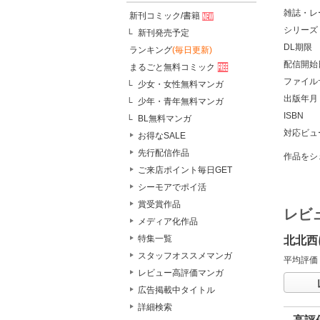
雑誌・レ
新刊コミック/書籍
シリーズ
新刊発売予定
DL期限
ランキング
(毎日更新)
配信開始
まるごと無料コミック
ファイル
少女・女性無料マンガ
出版年月
少年・青年無料マンガ
ISBN
BL無料マンガ
対応ビュ
お得なSALE
先行配信作品
作品をシ
ご来店ポイント毎日GET
シーモアでポイ活
賞受賞作品
レビ
メディア化作品
特集一覧
北北西
スタッフオススメマンガ
平均評価
レビュー高評価マンガ
広告掲載中タイトル
詳細検索