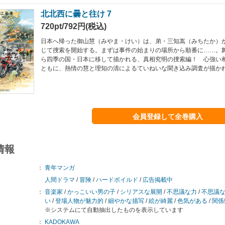
北北西に曇と往け 7
720pt/792円(税込)
日本へ帰った御山慧（みやま・けい）は、弟・三知嵩（みちたか）
じて捜索を開始する。まずは事件の始まりの場所から順番に……。
ら四季の国・日本に移して描かれる、真相究明の捜索編！ 心強い
ともに、熱情の慧と理知の清によるていねいな聞き込み調査が描か
会員登録して全巻購入
情報
：
青年マンガ
人間ドラマ
/
冒険
/
ハードボイルド
/
広告掲載中
：
音楽家
/
かっこいい男の子
/
シリアスな展開
/
不思議な力
/
不思議
い
/
登場人物が魅力的
/
細やかな描写
/
絵が綺麗
/
色気がある
/
関係
※システムにて自動抽出したものを表示しています
：
KADOKAWA