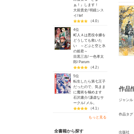
ぁ！』します！
大前貴史
/
明鏡シス
イ
/
tef
（4.0）
4位
町人Ａは悪役令嬢を
どうしても救いた
い ～どぶと空と氷
の姫君～
目黒三吉
/
一色孝太
郎
/
Parum
（4.2）
5位
転生したら第七王子
だったので、気まま
作品
に魔術を極めます
石沢庸介
/
謙虚なサ
ジャンル
ークル
/
メル。
（4.1）
作品タグ
もっと見る
全書籍から探す
出版社