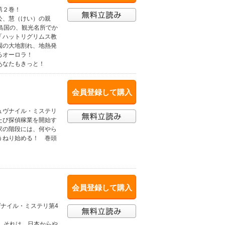
第２巻！
公、慧（けい）の親
島国の、観光名所でか
「ハットリグリムス教
園の大地割れ、地熱発
るオーロラ！
あなたもきっと！
会員登録して購入
ュヴナイル・ミステリ
たび探偵稼業を開始す
家の階段には、何やら
うねり始める！ 巻頭
会員登録して購入
ヴナイル・ミステリ第4
。それは、日本からや