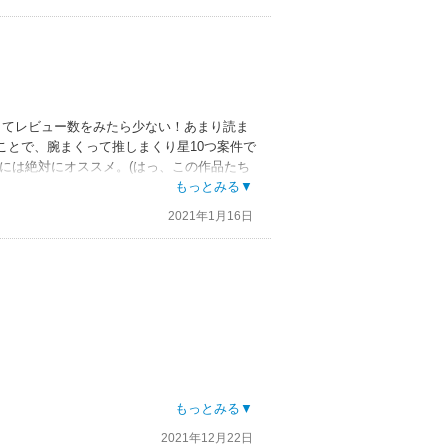
出てレビュー数をみたら少ない！あまり読ま
ことで、腕まくって推しまくり星10つ案件で
方には絶対にオススメ。(はっ、この作品たち
35万人と人口密度が低すぎるあの国(ちなみ
もっとみる▼
御山慧。慧はモノと意思疎通ができる不思議
2021年1月16日
みや不思議なアイスランド人チェリスト美少
キジムニーを駆ってアイスランド中を巡るお
とをよくわかってるぼんやりしてるようでと
ク。入江先生の描く愛すべきキャラクターた
まだ行ったことありませんが、たぶんスコッ
育たない、ヒースや苔のみ岩にしがみついて
ルのボロいジムニーは今でも現役で日本にい
ですけど、後部座席に一応補助座席はあるの
ろ乗ったことあるけど、足の置き場がなくて
もっとみる▼
2021年12月22日
が現実そのままなので、もしかしたらそうい