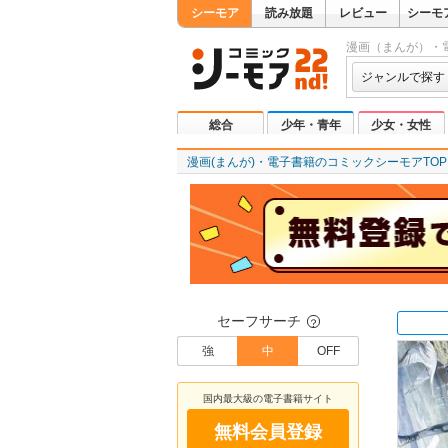
シーモア
読み放題
レビュー
シーモ
漫画（まんが）・
ジャンルで探す
総合
少年・青年
少女・女性
漫画(まんが)・電子書籍のコミックシーモアTOP
セーフサーチ
？
強
中
OFF
国内最大級の電子書籍サイト
無料会員登録