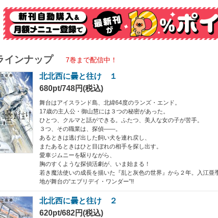
ラインナップ
7巻まで配信中！
北北西に曇と往け １
680pt/748円(税込)
舞台はアイスランド島、北緯64度のランズ・エンド。
17歳の主人公・御山慧には３つの秘密があった。
ひとつ、クルマと話ができる。ふたつ、美人な女の子が苦手。
３つ、その職業は、探偵――。
あるときは逃げ出した飼い犬を連れ戻し、
またあるときはひと目ぼれの相手を探し出す。
愛車ジムニーを駆りながら、
胸のすくような探偵活劇が、いま始まる！
若き魔法使いの成長を描いた『乱と灰色の世界』から２年。入江亜
地が舞台の“エブリデイ・ワンダー”!!
北北西に曇と往け ２
620pt/682円(税込)