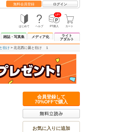
無料会員登録
ログイン
UP!
はじめて
ヘルプ
PT購入
カート
ライト
雑誌・写真集
メディア化
アダルト
と往け
北北西に曇と往け １
会員登録して
70%OFFで購入
お気に入りに追加