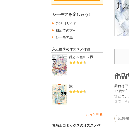
シーモアを楽しもう!
ご利用ガイド
初めての方へ
シーモア島
入江亜季のオススメ作品
乱と灰色の世界
作品
舞台はア
旅
17歳の
ひとつ、
３つ、そ
あるとき
またある
もっと見る
愛車ジム
広告
胸のすく
青騎士コミックスのオススメ作
若き魔法