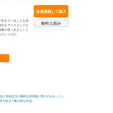
会員登録して購入
が生きていることを信
舞台をアイスランドか
相棒の清（きよし）と
れていくのだ。
な話
/
学校生活
/
独特な世界観
/
男の子がかっこい
性が好き
/
魅力的な作品