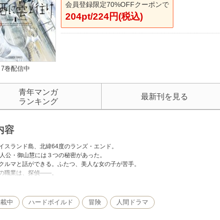
会員登録限定70%OFFクーポンで
204pt/224円(税込)
7巻配信中
青年マンガ
最新刊を見る
ランキング
内容
イスランド島、北緯64度のランズ・エンド。
主人公・御山慧には３つの秘密があった。
クルマと話ができる。ふたつ、美人な女の子が苦手。
の職業は、探偵――。
は逃げ出した飼い犬を連れ戻し、
ときはひと目ぼれの相手を探し出す。
ニーを駆りながら、
掲載中
ハードボイルド
冒険
人間ドラマ
ような探偵活劇が、いま始まる！
使いの成長を描いた『乱と灰色の世界』から２年。入江亜季の最新作は極北の大地が舞