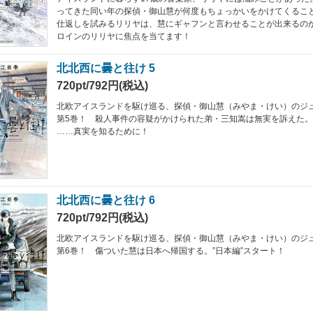
ってきた同い年の探偵・御山慧が何度もちょっかいをかけてくるこ
仕返しを試みるリリヤは、慧にギャフンと言わせることが出来るのか
ロインのリリヤに焦点を当てます！
北北西に曇と往け 5
720pt/792円(税込)
北欧アイスランドを駆け巡る、探偵・御山慧（みやま・けい）のジ
第5巻！ 殺人事件の容疑がかけられた弟・三知嵩は無実を訴えた
……真実を知るために！
北北西に曇と往け 6
720pt/792円(税込)
北欧アイスランドを駆け巡る、探偵・御山慧（みやま・けい）のジ
第6巻！ 傷ついた慧は日本へ帰国する。”日本編”スタート！