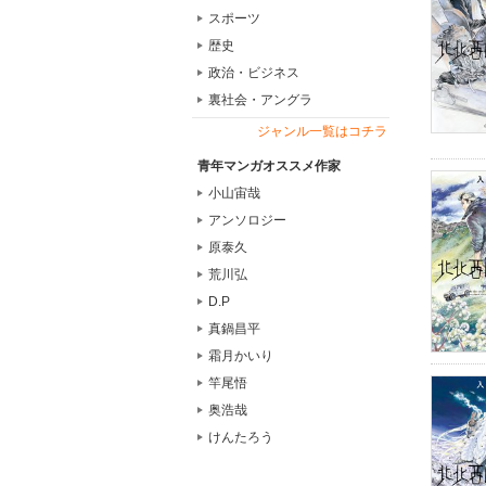
スポーツ
歴史
政治・ビジネス
裏社会・アングラ
ジャンル一覧はコチラ
青年マンガオススメ作家
小山宙哉
アンソロジー
原泰久
荒川弘
D.P
真鍋昌平
霜月かいり
竿尾悟
奥浩哉
けんたろう