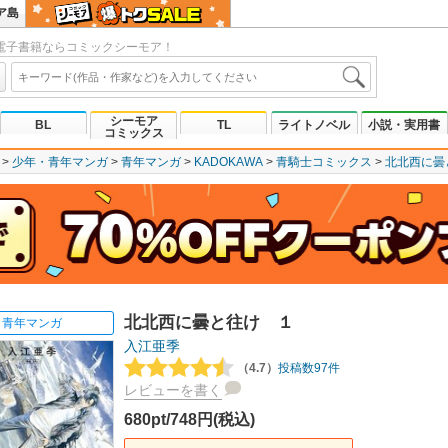
ア島
電子書籍ならコミックシーモア！
シーモア
BL
TL
ライトノベル
小説・実用書
コミックス
少年・青年マンガ
青年マンガ
KADOKAWA
青騎士コミックス
北北西に曇
北北西に曇と往け １
青年マンガ
入江亜季
（4.7）
投稿数97件
レビューを書く
680pt/748円(税込)