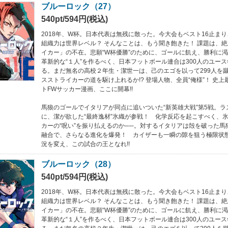
ブルーロック（27）
540pt/594円(税込)
2018年、W杯。日本代表は無残に散った。今大会もベスト16止ま
組織力は世界レベル？ そんなことは、もう聞き飽きた！ 課題は、
イカー」の不在。悲願“W杯優勝”のために、ゴールに飢え、勝利に
革新的な“１人”を作るべく、日本フットボール連合は300人のユー
る。まだ無名の高校２年生・潔世一は、己のエゴを以って299人を
スストライカーの道を駆け上れるか!? 登場人物、全員“俺様”！ 史
トFWサッカー漫画、ここに開幕!!
馬狼のゴールでイタリアが同点に追いついた“新英雄大戦”第5戦。ラ
に、潔が欲した“最終逸材”氷織が参戦！ 化学反応を起こすべく、
カーの“呪い”を振り払えるのか──。対するイタリアは殻を破った馬狼
融合で、さらなる進化を爆発！ カイザーも一瞬の隙を狙う極限状態
況を変え、この試合の王となれ!!
ブルーロック（28）
540pt/594円(税込)
2018年、W杯。日本代表は無残に散った。今大会もベスト16止ま
組織力は世界レベル？ そんなことは、もう聞き飽きた！ 課題は、
イカー」の不在。悲願“W杯優勝”のために、ゴールに飢え、勝利に
革新的な“１人”を作るべく、日本フットボール連合は300人のユー