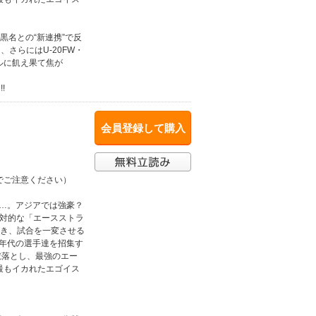
黒名との“新連携”で反
さらにはU-20FW・
ルに飢え果て焦が
!
会員登録して購入
でご注意ください）
り…。アジアでは強豪？
絶対的な「エースストラ
渇き、試合を一変させる
ス年代の選手達を招集す
蹴落とし、最強のエー
上最もイカれたエゴイス