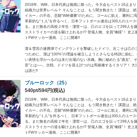
2018年、W杯。日本代表は無残に散った。今大会もベスト16止ま
組織力は世界レベル？ そんなことは、もう聞き飽きた！ 課題は、
イカー」の不在。悲願“W杯優勝”のために、ゴールに飢え、勝利に
革新的な“１人”を作るべく、日本フットボール連合は300人のユー
る。まだ無名の高校２年生・潔世一は、己のエゴを以って299人を
スストライカーの道を駆け上れるか!? 登場人物、全員“俺様”！ 史
トFWサッカー漫画、ここに開幕!!
潔＆雪宮の連携弾でイングランドを撃破したドイツ。次こそは己の
つために、潔は“100%”の理論を確立しようとさらなる特訓に励む
い表情を浮かべるのは未だ出場のない氷織。胸に秘めたる“過去”、そ
音”とは──。次戦、ドイツを迎え討つのは馬狼擁するイタリア！ 大
は誰だ!!
ブルーロック（25）
540pt/594円(税込)
2018年、W杯。日本代表は無残に散った。今大会もベスト16止ま
組織力は世界レベル？ そんなことは、もう聞き飽きた！ 課題は、
イカー」の不在。悲願“W杯優勝”のために、ゴールに飢え、勝利に
革新的な“１人”を作るべく、日本フットボール連合は300人のユー
る。まだ無名の高校２年生・潔世一は、己のエゴを以って299人を
スストライカーの道を駆け上れるか!? 登場人物、全員“俺様”！ 史
トFWサッカー漫画、ここに開幕!!