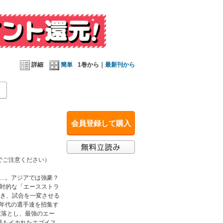
く誓う！ 一方、玲王も新たに“独力”での進化を
曽有の混沌を巻き起こすことに！ 進化の術は“超
詳細
簡単
1巻から｜
最新刊から
会員登録して購入
でご注意ください）
り…。アジアでは強豪？
絶対的な「エースストラ
渇き、試合を一変させる
ス年代の選手達を招集す
蹴落とし、最強のエー
上最もイカれたエゴイス