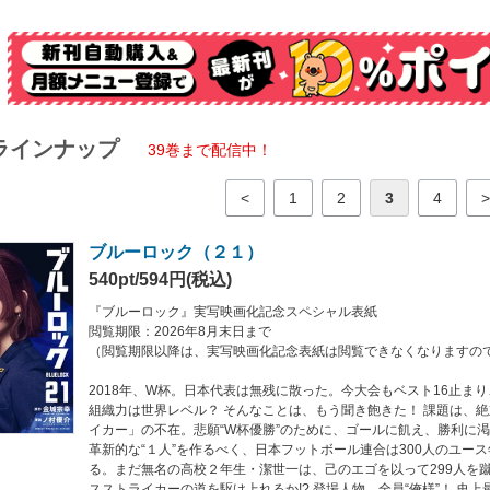
ム千変万化！ カオスが極まるマンシャイン・C戦!!
ドの『新英雄大戦』第３戦。カイザーに邪魔された潔は、己のゴールによる復讐を固
がその矢先、“共闘”を持ちかける凪──。玲王・凪に起きた決定的変化が、戦場に未
の完全習得！ 全てを凌駕せよ、潔 世一!!
ラインナップ
39巻まで配信中！
<
1
2
3
4
>
ブルーロック（２１）
540pt/594円(税込)
『ブルーロック』実写映画化記念スペシャル表紙
閲覧期限：2026年8月末日まで
（閲覧期限以降は、実写映画化記念表紙は閲覧できなくなりますの
2018年、W杯。日本代表は無残に散った。今大会もベスト16止ま
組織力は世界レベル？ そんなことは、もう聞き飽きた！ 課題は、
イカー」の不在。悲願“W杯優勝”のために、ゴールに飢え、勝利に
革新的な“１人”を作るべく、日本フットボール連合は300人のユー
る。まだ無名の高校２年生・潔世一は、己のエゴを以って299人を
スストライカーの道を駆け上れるか!? 登場人物、全員“俺様”！ 史