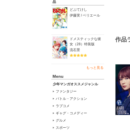
品
開幕!!
どぶてけし
エゴイズ
伊藤実 / ベリエール
逆転リー
決意。だ
越視界”
作品
ドメスティックな彼
女（28）特装版
流石景
もっと見る
Menu
少年マンガオススメジャンル
ファンタジー
バトル・アクション
ラブコメ
ギャグ・コメディー
グルメ
スポーツ