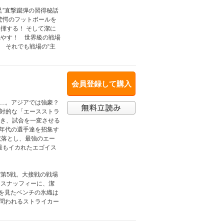
足”直撃蹴弾の習得秘話
驚愕のフットボールを
揮する！ そして潔に
燃やす！ 世界級の戦場
 それでも戦場の“主
会員登録して購入
り…。アジアでは強豪？
絶対的な「エースストラ
渇き、試合を一変させる
ス年代の選手達を招集す
蹴落とし、最強のエー
上最もイカれたエゴイス
”第5戦。大接戦の戦場
るスナッフィーに、潔
”を見たベンチの氷織は
そ問われるストライカー