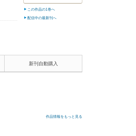
この作品の1巻へ
配信中の最新刊へ
新刊自動購入
組織力は世界レベル？ そんなことは、もう聞き飽き
作品情報をもっと見る
飢え、勝利に渇き、試合を一変させる革新的な“１
の高校２年生・潔世一は、己のエゴを以って299人
上最もイカれたエゴイストFWサッカー漫画、ここに