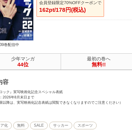
会員登録限定70%OFFクーポンで
162pt/178円(税込)
39巻配信中
少年マンガ
最初の巻へ
44位
無料!!
内容
ロック』実写映画化記念スペシャル表紙
：2026年8月末日まで
限以降は、実写映画化記念表紙は閲覧できなくなりますのでご注意ください）
年、W杯。日本代表は無残に散った。今大会もベスト16止まり…。アジアでは強豪？ 
題は、絶対的な「エースストライカー」の不在。悲願“W杯優勝”のために、ゴールに
るべく、日本フットボール連合は300人のユース年代の選手達を招集する。まだ無名
ィア化
無料
SALE
サッカー
スポーツ
し、最強のエースストライカーの道を駆け上れるか!? 登場人物、全員“俺様”！ 史