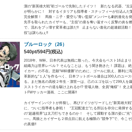
潔の“新英雄大戦”初ゴールで先制したドイツ！ 新たなる武器、“左
が明らかに！ 対するイタリアも指導者・スナッフィーが仕込んだ
完全解禁！ 馬狼・ニ子・愛空ら“青い監獄”メンバーも劇的進化を発
先手を取られたカイザーも、“主役”の座を奪い返すべく反撃の炎を
で、流れをブッ壊す変革者は誰だ!! 止まらない進化の超連鎖活動！
役”は譲らねぇ!!
ブルーロック（26）
540pt/594円(税込)
2018年、W杯。日本代表は無残に散った。今大会もベスト16止ま
組織力は世界レベル？ そんなことは、もう聞き飽きた！ 課題は、
イカー」の不在。悲願“W杯優勝”のために、ゴールに飢え、勝利に
革新的な“１人”を作るべく、日本フットボール連合は300人のユー
る。まだ無名の高校２年生・潔世一は、己のエゴを以って299人を
スストライカーの道を駆け上れるか!? 登場人物、全員“俺様”！ 史
トFWサッカー漫画、ここに開幕!!
カイザーインパクトが炸裂し、再びドイツがリードした“新英雄大戦
に、ついに指導者も参戦！ “王冠配達士”たる所以を存分に発揮す
の“超越視界”は太刀打ちできるのか！ そして躍動する潔の姿に“光
──。馬狼とカイザーも２得点目に飢える極限の “競争下”で、今こ
の真価!!