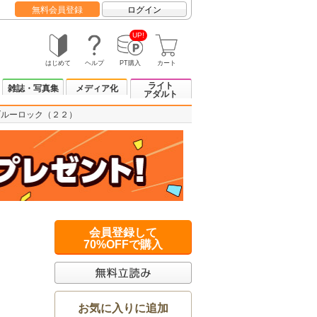
無料会員登録
ログイン
UP!
はじめて
ヘルプ
PT購入
カート
ライト
雑誌・写真集
メディア化
アダルト
ブルーロック（２２）
会員登録して
70%OFFで購入
お気に入りに追加