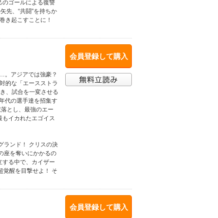
己のゴールによる復讐
矢先、“共闘”を持ちか
を巻き起こすことに！
会員登録して購入
り…。アジアでは強豪？
絶対的な「エースストラ
渇き、試合を一変させる
ス年代の選手達を招集す
蹴落とし、最強のエー
上最もイカれたエゴイス
グランド！ クリスの決
の座を奪いにかかるの
対立する中で、カイザー
超覚醒を目撃せよ！ そ
会員登録して購入