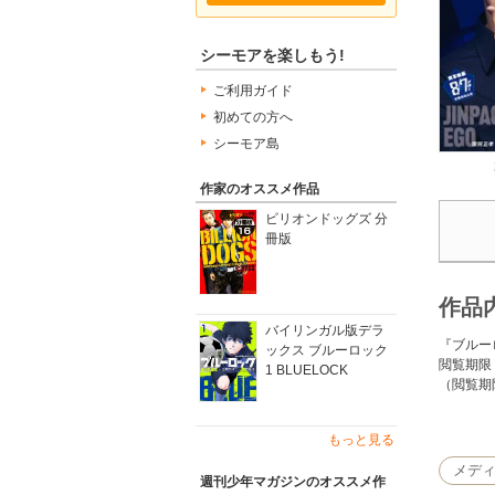
シーモアを楽しもう!
ご利用ガイド
初めての方へ
シーモア島
作家のオススメ作品
ビリオンドッグズ 分
冊版
作品
バイリンガル版デラ
『ブルー
ックス ブルーロック
閲覧期限
1 BLUELOCK
（閲覧期
2018
もっと見る
た！ 課
人”を作
メデ
週刊少年マガジンのオススメ作
を蹴落と