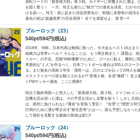
逆転リードの『新英雄大戦』第３戦。カイザーに邪魔された潔は、
を固く誓う！ 一方、玲王も新たに“独力”での進化を決意。だがその
ける凪──。玲王・凪に起きた決定的変化が、戦場に未曽有の混沌
進化の術は“超越視界”の完全習得！ 全てを凌駕せよ、潔 世一!!
ブルーロック（23）
540pt/594円(税込)
2018年、W杯。日本代表は無残に散った。今大会もベスト16止ま
組織力は世界レベル？ そんなことは、もう聞き飽きた！ 課題は、
イカー」の不在。悲願“W杯優勝”のために、ゴールに飢え、勝利に
革新的な“１人”を作るべく、日本フットボール連合は300人のユー
る。まだ無名の高校２年生・潔世一は、己のエゴを以って299人を
スストライカーの道を駆け上れるか!? 登場人物、全員“俺様”！ 史
トFWサッカー漫画、ここに開幕!!
同点で最終局面へと突入した「新英雄大戦」第３戦、ドイツvs.イン
定機を読み切った潔は、その予見を活かし反撃を狙う！ しかし主役
は、絶対に負けられない“運命”を背負う雪宮！ “合理”と“理想”が
打倒のために潔が導き出す“新生思考”とは──。誰も予想しなかった
して熱狂を支配する最後の英雄は誰だ!!
ブルーロック（24）
540pt/594円(税込)