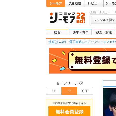
シーモア
読み放題
レビュー
シーモ
漫画（まんが）・
ジャンルで探す
総合
少年・青年
少女・女性
漫画(まんが)・電子書籍のコミックシーモアTOP
セーフサーチ
？
強
中
OFF
国内最大級の電子書籍サイト
無料会員登録