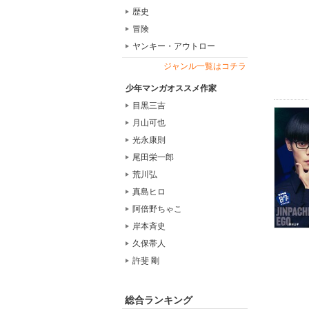
歴史
冒険
ヤンキー・アウトロー
ジャンル一覧はコチラ
少年マンガオススメ作家
目黒三吉
月山可也
光永康則
尾田栄一郎
荒川弘
真島ヒロ
阿倍野ちゃこ
岸本斉史
久保帯人
許斐 剛
総合ランキング