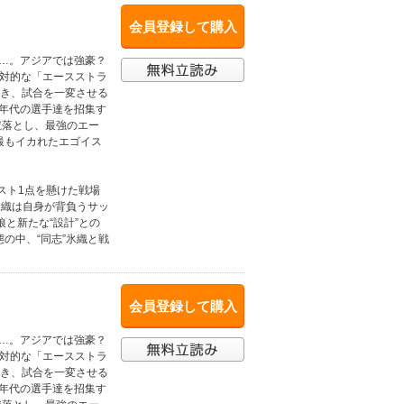
会員登録して購入
り…。アジアでは強豪？
絶対的な「エースストラ
渇き、試合を一変させる
ス年代の選手達を招集す
蹴落とし、最強のエー
上最もイカれたエゴイス
スト1点を懸けた戦場
氷織は自身が背負うサッ
と新たな“設計”との
の中、“同志”氷織と戦
会員登録して購入
り…。アジアでは強豪？
絶対的な「エースストラ
渇き、試合を一変させる
ス年代の選手達を招集す