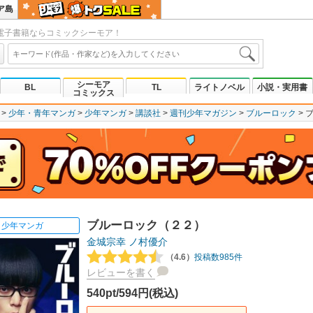
ア島
電子書籍ならコミックシーモア！
シーモア
BL
TL
ライトノベル
小説・実用書
コミックス
少年・青年マンガ
少年マンガ
講談社
週刊少年マガジン
ブルーロック
ブルーロック（２２）
少年マンガ
金城宗幸
ノ村優介
（4.6）
投稿数985件
レビューを書く
540pt/594円(税込)