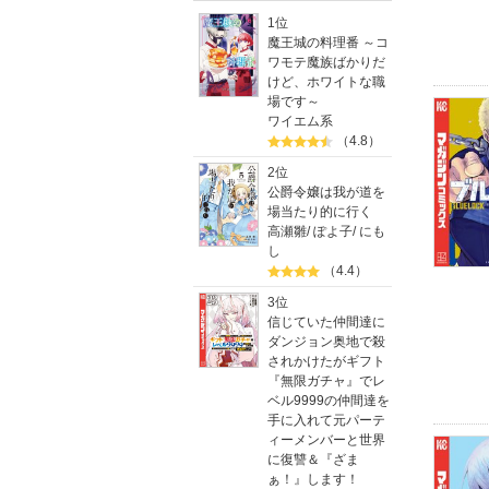
1位
魔王城の料理番 ～コ
ワモテ魔族ばかりだ
けど、ホワイトな職
場です～
ワイエム系
（4.8）
2位
公爵令嬢は我が道を
場当たり的に行く
高瀬雛
/
ぽよ子
/
にも
し
（4.4）
3位
信じていた仲間達に
ダンジョン奥地で殺
されかけたがギフト
『無限ガチャ』でレ
ベル9999の仲間達を
手に入れて元パーテ
ィーメンバーと世界
に復讐＆『ざま
ぁ！』します！