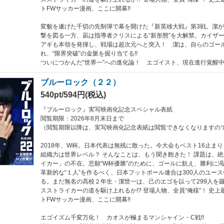
トFWサッカー漫画、ここに開幕!!
変貌を遂げた千切の先制弾で幕を開けた『新英雄大戦』第3戦。潔が
撃を図る一方、凪は指導者クリスによる“新形態”を大解禁。カイザー、
アギも本領を発揮し、戦場は超次元へと突入！ 潔は、自らのゴー
れ、“限界突破”の金脈を掘り当てる!!
ついにつかんだ“世界一”への進化論！ エゴイスト、現在進行覚醒中!
ブルーロック（２２）
540pt/594円(税込)
『ブルーロック』実写映画化記念スペシャル表紙
閲覧期限：2026年8月末日まで
（閲覧期限以降は、実写映画化記念表紙は閲覧できなくなりますの
2018年、W杯。日本代表は無残に散った。今大会もベスト16止ま
組織力は世界レベル？ そんなことは、もう聞き飽きた！ 課題は、
イカー」の不在。悲願“W杯優勝”のために、ゴールに飢え、勝利に
革新的な“１人”を作るべく、日本フットボール連合は300人のユー
る。まだ無名の高校２年生・潔世一は、己のエゴを以って299人を
スストライカーの道を駆け上れるか!? 登場人物、全員“俺様”！ 史
トFWサッカー漫画、ここに開幕!!
エゴイズム千変万化！ カオスが極まるマンシャイン・C戦!!