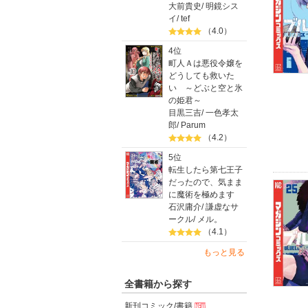
大前貴史
/
明鏡シス
イ
/
tef
（4.0）
4位
町人Ａは悪役令嬢を
どうしても救いた
い ～どぶと空と氷
の姫君～
目黒三吉
/
一色孝太
郎
/
Parum
（4.2）
5位
転生したら第七王子
だったので、気まま
に魔術を極めます
石沢庸介
/
謙虚なサ
ークル
/
メル。
（4.1）
もっと見る
全書籍から探す
新刊コミック/書籍