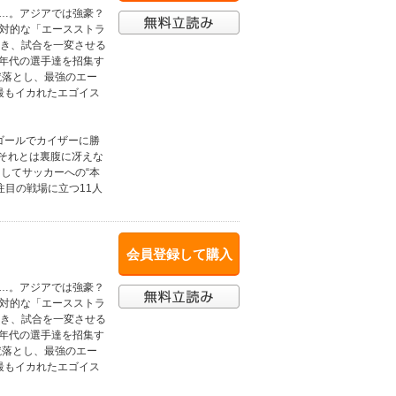
り…。アジアでは強豪？
絶対的な「エースストラ
渇き、試合を一変させる
ス年代の選手達を招集す
蹴落とし、最強のエー
上最もイカれたエゴイス
ゴールでカイザーに勝
。それとは裏腹に冴えな
してサッカーへの“本
注目の戦場に立つ11人
会員登録して購入
り…。アジアでは強豪？
絶対的な「エースストラ
渇き、試合を一変させる
ス年代の選手達を招集す
蹴落とし、最強のエー
上最もイカれたエゴイス