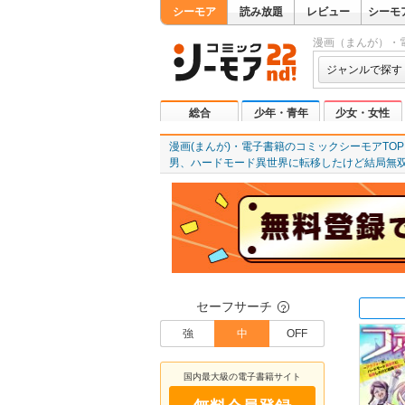
シーモア
読み放題
レビュー
シーモ
漫画（まんが）・
ジャンルで探す
総合
少年・青年
少女・女性
漫画(まんが)・電子書籍のコミックシーモアTOP
男、ハードモード異世界に転移したけど結局無
セーフサーチ
？
強
中
OFF
国内最大級の電子書籍サイト