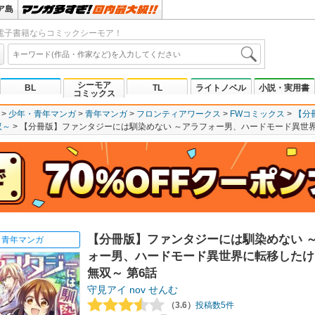
ア島
電子書籍ならコミックシーモア！
シーモア
BL
TL
ライトノベル
小説・実用書
コミックス
少年・青年マンガ
青年マンガ
フロンティアワークス
FWコミックス
【分
双～
【分冊版】ファンタジーには馴染めない ～アラフォー男、ハードモード異世界
【分冊版】ファンタジーには馴染めない 
青年マンガ
ォー男、ハードモード異世界に転移したけ
無双～ 第6話
守見アイ
nov
せんむ
（3.6）
投稿数5件