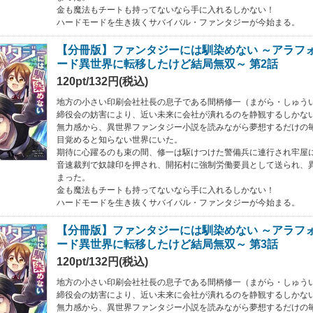
金も魔法もチートも持ってないなら手に入れるしかない！
ハードモードを生き抜くサバイバル・ファンタジーが今始まる。
【分冊版】ファンタジーには馴染めない ～アラフ
ード異世界に転移したけど結局無双～ 第2話
120pt/132円(税込)
地方の小さい印刷会社社長の息子である間柄修一（まがら・しゅう
締役会の妨害により、近い未来に会社が潰れるのを静観するしかな
無力感から、異世界ファンタジー小説を読みながら夢想するだけの
目覚めると知らない世界にいた。
期待に心躍るのも束の間、修一は駆けつけた警備兵に連行され牢屋
音速裁判で奴隷印を押され、開拓村に強制労働要員として送られ、
まった。
金も魔法もチートも持ってないなら手に入れるしかない！
ハードモードを生き抜くサバイバル・ファンタジーが今始まる。
【分冊版】ファンタジーには馴染めない ～アラフ
ード異世界に転移したけど結局無双～ 第3話
120pt/132円(税込)
地方の小さい印刷会社社長の息子である間柄修一（まがら・しゅう
締役会の妨害により、近い未来に会社が潰れるのを静観するしかな
無力感から、異世界ファンタジー小説を読みながら夢想するだけの