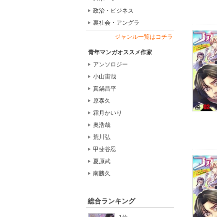
政治・ビジネス
裏社会・アングラ
ジャンル一覧はコチラ
青年マンガオススメ作家
アンソロジー
小山宙哉
真鍋昌平
原泰久
霜月かいり
奥浩哉
荒川弘
甲斐谷忍
夏原武
南勝久
総合ランキング