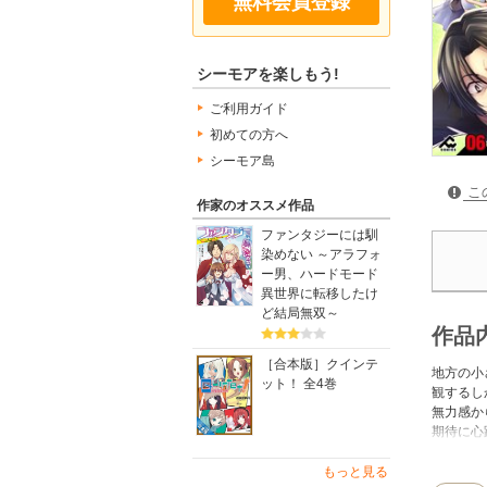
無料会員登録
シーモアを楽しもう!
ご利用ガイド
初めての方へ
シーモア島
こ
作家のオススメ作品
ファンタジーには馴
染めない ～アラフォ
ー男、ハードモード
異世界に転移したけ
ど結局無双～
作品
［合本版］クインテ
地方の小
ット！ 全4巻
観するし
無力感か
期待に心
音速裁判
金も魔法
もっと見る