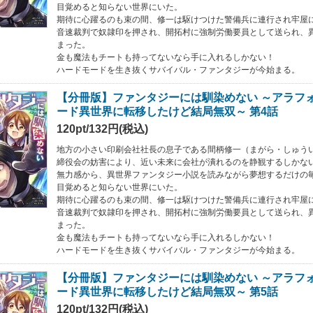
目覚めると知らない世界にいた。
期待に心躍るのも束の間、修一は駆けつけた警備兵に連行され牢屋
音速裁判で奴隷印を押され、開拓村に強制労働要員として送られ、
まった。
金も魔法もチートも持ってないなら手に入れるしかない！
ハードモードを生き抜くサバイバル・ファンタジーが今始まる。
【分冊版】ファンタジーには馴染めない ～アラフ
ード異世界に転移したけど結局無双～ 第4話
120pt/132円(税込)
地方の小さい印刷会社社長の息子である間柄修一（まがら・しゅう
締役会の妨害により、近い未来に会社が潰れるのを静観するしかな
無力感から、異世界ファンタジー小説を読みながら夢想するだけの
目覚めると知らない世界にいた。
期待に心躍るのも束の間、修一は駆けつけた警備兵に連行され牢屋
音速裁判で奴隷印を押され、開拓村に強制労働要員として送られ、
まった。
金も魔法もチートも持ってないなら手に入れるしかない！
ハードモードを生き抜くサバイバル・ファンタジーが今始まる。
【分冊版】ファンタジーには馴染めない ～アラフ
ード異世界に転移したけど結局無双～ 第5話
120pt/132円(税込)