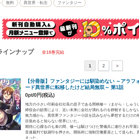
ードを生き抜くサバイバル・ファンタジーが今始まる。
無料
異世界・転生
ファンタジー
ラインナップ
全18巻完結
1
2
>
【分冊版】ファンタジーには馴染めない ～アラフ
ード異世界に転移したけど結局無双～ 第1話
0pt/0円(税込)
地方の小さい印刷会社社長の息子である間柄修一（まがら・しゅう
締役会の妨害により、近い未来に会社が潰れるのを静観するしかな
無力感から、異世界ファンタジー小説を読みながら夢想するだけの
目覚めると知らない世界にいた。
期待に心躍るのも束の間、修一は駆けつけた警備兵に連行され牢屋
音速裁判で奴隷印を押され、開拓村に強制労働要員として送られ、
まった。