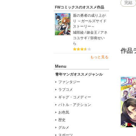
ハードモ
完結
FWコミックスのオススメ作品
盾の勇者の成り上が
り ～ガールズサイド
ストーリー～
城咲綾 / 錬金王 / アネ
コユサギ / 弥南せい
ら
作品
もっと見る
Menu
青年マンガオススメジャンル
ファンタジー
ラブコメ
ギャグ・コメディー
バトル・アクション
お色気
歴史
グルメ
スポーツ