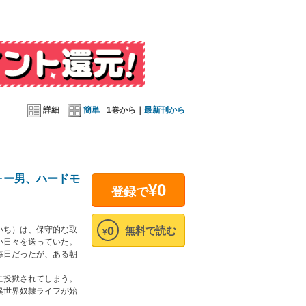
詳細
簡単
1巻から｜
最新刊から
ォー男、ハードモ
¥0
登録で
0
いち）は、保守的な取
無料で読む
¥
い日々を送っていた。
毎日だったが、ある朝
に投獄されてしまう。
異世界奴隷ライフが始