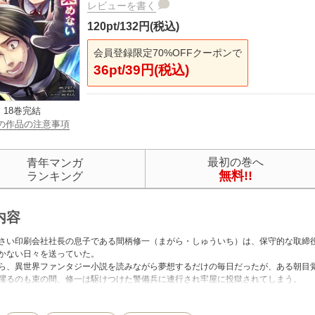
レビューを書く
120pt/132円(税込)
会員登録限定70%OFFクーポンで
36pt/39円(税込)
18巻完結
の作品の注意事項
最初の巻へ
青年マンガ
無料!!
ランキング
内容
さい印刷会社社長の息子である間柄修一（まがら・しゅういち）は、保守的な取締
かない日々を送っていた。
ら、異世界ファンタジー小説を読みながら夢想するだけの毎日だったが、ある朝目
躍るのも束の間、修一は駆けつけた警備兵に連行され牢屋に投獄されてしまう。
で奴隷印を押され、開拓村に強制労働要員として送られ、異世界奴隷ライフが始ま
もチートも持ってないなら手に入れるしかない！