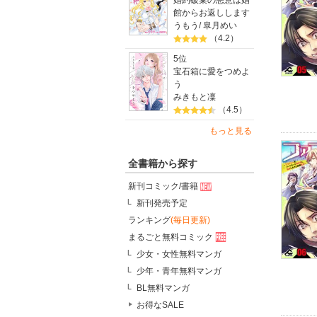
婚約破棄の悪意は娼
館からお返しします
うもう
/
皐月めい
（4.2）
5位
宝石箱に愛をつめよ
う
みきもと凜
（4.5）
もっと見る
全書籍から探す
新刊コミック/書籍
新刊発売予定
ランキング
(毎日更新)
まるごと無料コミック
少女・女性無料マンガ
少年・青年無料マンガ
BL無料マンガ
お得なSALE