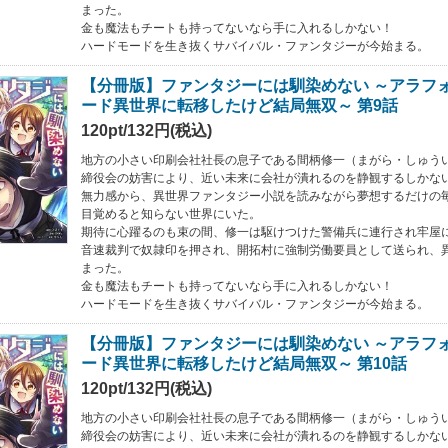
まった。
金も魔法もチートも持ってないなら手に入れるしかない！
ハードモードを生き抜くサバイバル・ファンタジーが今始まる。
【分冊版】ファンタジーには馴染めない ～アラフ
ード異世界に転移したけど結局無双～ 第9話
120pt/132円(税込)
地方の小さい印刷会社社長の息子である間柄修一（まがら・しゅう
締役会の妨害により、近い未来に会社が潰れるのを静観するしかな
無力感から、異世界ファンタジー小説を読みながら夢想するだけの
目覚めると知らない世界にいた。
期待に心躍るのも束の間、修一は駆けつけた警備兵に連行され牢屋
音速裁判で奴隷印を押され、開拓村に強制労働要員として送られ、
まった。
金も魔法もチートも持ってないなら手に入れるしかない！
ハードモードを生き抜くサバイバル・ファンタジーが今始まる。
【分冊版】ファンタジーには馴染めない ～アラフ
ード異世界に転移したけど結局無双～ 第10話
120pt/132円(税込)
地方の小さい印刷会社社長の息子である間柄修一（まがら・しゅう
締役会の妨害により、近い未来に会社が潰れるのを静観するしかな