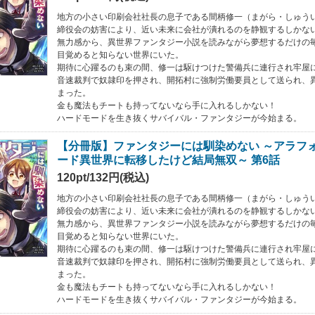
地方の小さい印刷会社社長の息子である間柄修一（まがら・しゅう
締役会の妨害により、近い未来に会社が潰れるのを静観するしかな
無力感から、異世界ファンタジー小説を読みながら夢想するだけの
目覚めると知らない世界にいた。
期待に心躍るのも束の間、修一は駆けつけた警備兵に連行され牢屋
音速裁判で奴隷印を押され、開拓村に強制労働要員として送られ、
まった。
金も魔法もチートも持ってないなら手に入れるしかない！
ハードモードを生き抜くサバイバル・ファンタジーが今始まる。
【分冊版】ファンタジーには馴染めない ～アラフ
ード異世界に転移したけど結局無双～ 第6話
120pt/132円(税込)
地方の小さい印刷会社社長の息子である間柄修一（まがら・しゅう
締役会の妨害により、近い未来に会社が潰れるのを静観するしかな
無力感から、異世界ファンタジー小説を読みながら夢想するだけの
目覚めると知らない世界にいた。
期待に心躍るのも束の間、修一は駆けつけた警備兵に連行され牢屋
音速裁判で奴隷印を押され、開拓村に強制労働要員として送られ、
まった。
金も魔法もチートも持ってないなら手に入れるしかない！
ハードモードを生き抜くサバイバル・ファンタジーが今始まる。