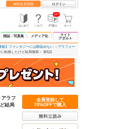
無料会員登録
ログイン
UP!
はじめて
ヘルプ
PT購入
カート
ライト
雑誌・写真集
メディア化
アダルト
冊版】ファンタジーには馴染めない ～アラフォー
に転移したけど結局無双～ 第6話
～アラフ
会員登録して
ど結局
70%OFFで購入