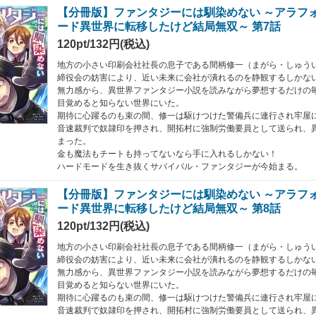
【分冊版】ファンタジーには馴染めない ～アラフ
ード異世界に転移したけど結局無双～ 第7話
120pt/132円(税込)
地方の小さい印刷会社社長の息子である間柄修一（まがら・しゅう
締役会の妨害により、近い未来に会社が潰れるのを静観するしかな
無力感から、異世界ファンタジー小説を読みながら夢想するだけの
目覚めると知らない世界にいた。
期待に心躍るのも束の間、修一は駆けつけた警備兵に連行され牢屋
音速裁判で奴隷印を押され、開拓村に強制労働要員として送られ、
まった。
金も魔法もチートも持ってないなら手に入れるしかない！
ハードモードを生き抜くサバイバル・ファンタジーが今始まる。
【分冊版】ファンタジーには馴染めない ～アラフ
ード異世界に転移したけど結局無双～ 第8話
120pt/132円(税込)
地方の小さい印刷会社社長の息子である間柄修一（まがら・しゅう
締役会の妨害により、近い未来に会社が潰れるのを静観するしかな
無力感から、異世界ファンタジー小説を読みながら夢想するだけの
目覚めると知らない世界にいた。
期待に心躍るのも束の間、修一は駆けつけた警備兵に連行され牢屋
音速裁判で奴隷印を押され、開拓村に強制労働要員として送られ、