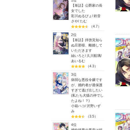
1位
【単話】公爵家の長
女でした
彩川ぬるぴょ
/
鈴音
さや
/
たむ
（4.7）
2位
【単話】拝啓見知ら
ぬ旦那様、離婚して
いただきます
紬いろと
/
久川航璃
/
あいるむ
（4.3）
3位
病弱な悪役令嬢です
が、婚約者が過保護
すぎて逃げ出したい
(私たち犬猿の仲でし
たよね！？)
小箱ハコ
/
沢野いず
み
（3.5）
4位