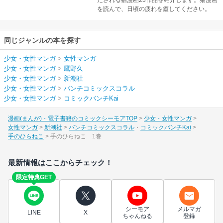
たされる猫漫画23作品を紹介します。猫漫画
を読んで、日頃の疲れを癒してください。
同じジャンルの本を探す
少女・女性マンガ
>
女性マンガ
少女・女性マンガ
>
鷹野久
少女・女性マンガ
>
新潮社
少女・女性マンガ
>
バンチコミックスコラル
少女・女性マンガ
>
コミックバンチKai
漫画(まんが)・電子書籍のコミックシーモアTOP
少女・女性マンガ
女性マンガ
新潮社
バンチコミックスコラル
コミックバンチKai
手のひらねこ
手のひらねこ 1巻
最新情報はここからチェック！
限定特典GET
シーモア
メルマガ
LINE
X
ちゃんねる
登録