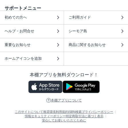
サポートメニュー
初めての方へ
ご利用ガイド
ヘルプ・お問合せ
シーモア島
重要なお知らせ
商品に関するお知らせ
ホームアイコンを追加
本棚アプリを無料ダウンロード！
本棚アプリについて
このサイトについて
推奨環境
利用規約
ISBN検索
プライバシーポリシー
情報セキュリティーポリシー
特定商取引法に基づく表示
安心してお使いいただくために