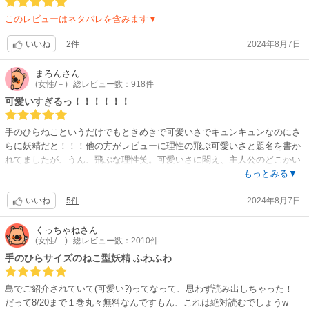
表紙の手と、その上に乗る猫を見てピピっと来た人は、迷わず読んでみて
このレビューはネタバレを含みます▼
ほしい。
本当に本当に素敵な作品でした。おススメです。
2件
2024年8月7日
いいね
まろん
さん
(女性/－)
総レビュー数：918件
可愛いすぎるっ！！！！！！
手のひらねこというだけでもときめきで可愛いさでキュンキュンなのにさ
らに妖精だと！！！他の方がレビューに理性の飛ぶ可愛いさと題名を書か
れてましたが、うん、飛ぶな理性笑。可愛いさに悶え、主人公のどこかい
じらしいところにも悶え、悶えまくりやんと思いました。無料で1巻読ま
もっとみる▼
せていただいてしまったのですが、これはもう購入案件なんだろうか?!と
5件
2024年8月7日
お財布の理性を今度は試されててます。続きの2巻きーにーなーるー、ゴ
いいね
ロンゴロン。
くっちゃね
さん
(女性/－)
総レビュー数：2010件
手のひらサイズのねこ型妖精 ふわふわ
島でご紹介されていて(可愛い?)ってなって、思わず読み出しちゃった！
だって8/20まで１巻丸々無料なんですもん、これは絶対読むでしょうw