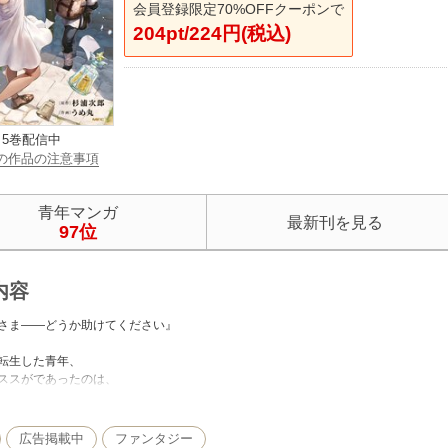
会員登録限定70%OFFクーポンで
204pt/224円(税込)
5巻配信中
の作品の注意事項
青年マンガ
最新刊を見る
97位
内容
さま――どうか助けてください』
転生した青年、
ススがであったのは、
て売りに出された女性ノラだった。
広告掲載中
ファンタジー