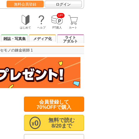
無料会員登録
ログイン
UP!
はじめて
ヘルプ
PT購入
カート
ライト
雑誌・写真集
メディア化
アダルト
セモノの錬金術師 1
会員登録して
70%OFFで購入
無料で読む
0
¥
8/20まで