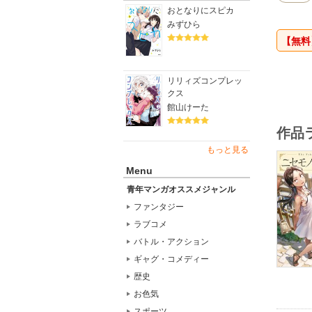
あるひと
おとなりにスピカ
異世界で
みずひら
【無料
リリィズコンプレッ
クス
館山けーた
作品
もっと見る
Menu
青年マンガオススメジャンル
ファンタジー
ラブコメ
バトル・アクション
ギャグ・コメディー
歴史
お色気
スポーツ