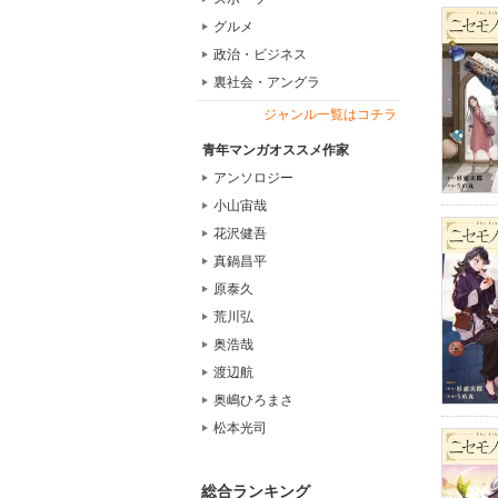
グルメ
政治・ビジネス
裏社会・アングラ
ジャンル一覧はコチラ
青年マンガオススメ作家
アンソロジー
小山宙哉
花沢健吾
真鍋昌平
原泰久
荒川弘
奥浩哉
渡辺航
奥嶋ひろまさ
松本光司
総合ランキング