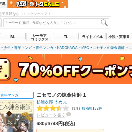
ア島
電子書籍ならコミックシーモア！
シーモア
BL
TL
ライトノベル
小説・実用書
コミックス
少年・青年マンガ
青年マンガ
KADOKAWA
MFC
ニセモノの錬金術師
ニ
ニセモノの錬金術師 1
青年マンガ
杉浦次郎
うめ丸
（3.9）
投稿数132件
レビューを書く
680pt/748円(税込)