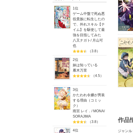
1位
ゲーム中盤で死ぬ悪
役貴族に転生したの
で、外れスキル【テ
イム】を駆使して最
強を目指してみた
八又ナガト
/
月山可
也
（3.8）
2位
妹は知っている
雁木万里
（4.5）
3位
かたわれ令嬢が男装
する理由（コミッ
ク）
雨宮 レイ．
/
MONA
/
SORAJIMA
作品
（3.8）
4位
ジャンル