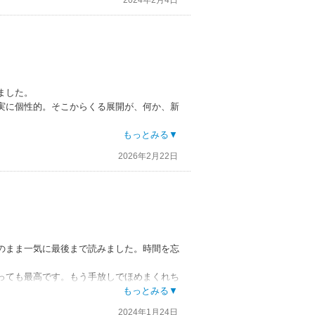
す。
ました。
実に個性的。そこからくる展開が、何か、新
というか。異世界転生物で有りがちな緩さ
もっとみる▼
。
2026年2月22日
のまま一気に最後まで読みました。時間を忘
っても最高です。もう手放しでほめまくれち
これはもう素晴らしい作品になるな」と確信を
もっとみる▼
！！！アニメ化しても…いいぞ…！！！
2024年1月24日