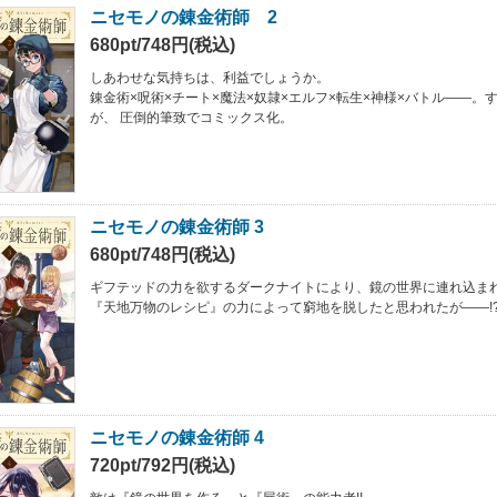
ニセモノの錬金術師 2
680pt/748円(税込)
しあわせな気持ちは、利益でしょうか。
錬金術×呪術×チート×魔法×奴隷×エルフ×転生×神様×バトル――。
が、 圧倒的筆致でコミックス化。
ニセモノの錬金術師 3
680pt/748円(税込)
ギフテッドの力を欲するダークナイトにより、鏡の世界に連れ込ま
『天地万物のレシピ』の力によって窮地を脱したと思われたが――!
ニセモノの錬金術師 4
720pt/792円(税込)