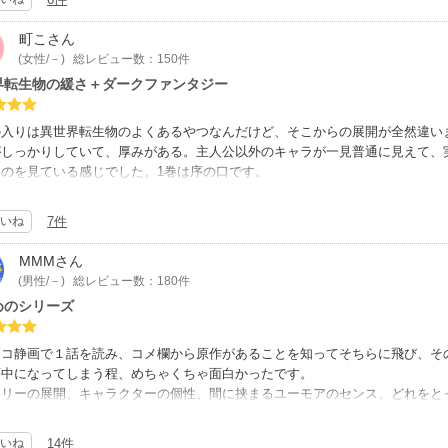
いて、とにかく凄い内容で、エルフさんがどうなるのか今後も目が離せないで
町こ
さん
(女性/－)
総レビュー数：150件
界転生物の緩さ＋ダークファンタジー
の入りは異世界転生物のよくあるやつなんだけど、そこからの展開が全然違い
がしっかりしていて、厚みがある。主人公以外のキャラが一見普通に見えて、
ものを見ている感じでした。1巻は序の口です。
ンルは多分ダークファンタジー。でも、主人公がお人好しというか、チョロい
奴隷ノアの出自からくるダークさが、いい塩梅で面白さに繋がっていると思う
いね
7件
アちゃん最高。
MMM
さん
が止められずに既刊5巻読了。
(男性/－)
総レビュー数：180件
ハードなのが読める人ならおすすめです。
めのシリーズ
ニコ静画で１話を読み、コメ欄から原作があることを知ってそちらに飛び、そ
夢中になってしまう程、めちゃくちゃ面白かったです。
ーリーの展開、キャラクターの個性、間に挟まるユーモアのセンス、どれをと
そんな原作の魅力をうめ丸先生が100000％引き出してくれていて「あっ、
した。これから先ずっと応援しつづけるので、最後まで走り抜けてくださ～い
いね
14件