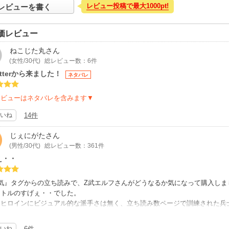
レビュー投稿で最大1000pt!
レビューを書く
価レビュー
ねこじた丸
さん
(女性/30代)
総レビュー数：6件
itterから来ました！
ネタバレ
レビューはネタバレを含みます▼
いね
14件
じぇにがた
さん
(男性/30代)
総レビュー数：361件
え・・
人気』タグからの立ち読みで、Z武エルフさんがどうなるか気になって購入し
イトルのすげぇ・・でした。
、ヒロインにビジュアル的な派手さは無く、立ち読み数ページで訓練された兵
からのスタートでしたが、理解する前に先入観を持つことはホントに悪ですね
まで完成された世界観の作品は世の中になかなか無いですし、また、イラスト
いね
6件