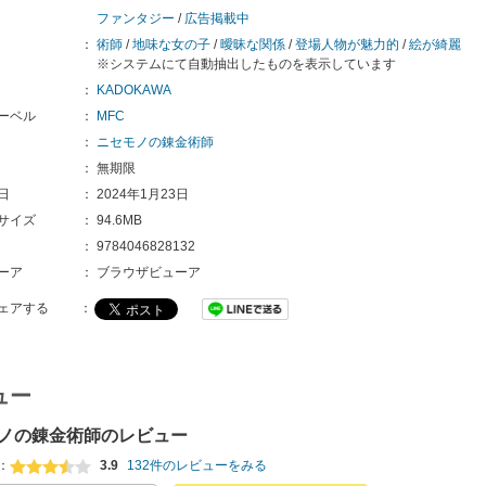
ファンタジー
/
広告掲載中
：
術師
/
地味な女の子
/
曖昧な関係
/
登場人物が魅力的
/
絵が綺麗
※システムにて自動抽出したものを表示しています
：
KADOKAWA
ーベル
：
MFC
：
ニセモノの錬金術師
：
無期限
日
：
2024年1月23日
サイズ
：
94.6MB
：
9784046828132
ーア
：
ブラウザビューア
ェアする
：
ュー
ノの錬金術師のレビュー
：
3.9
132件のレビューをみる