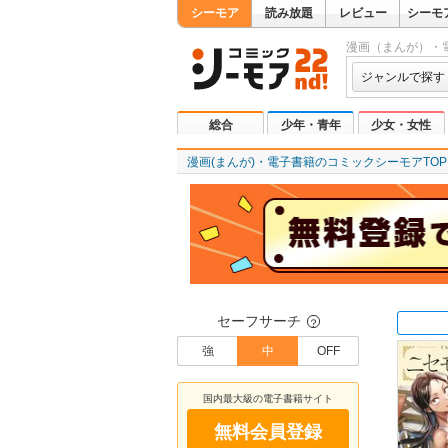
シーモア
読み放題
レビュー
シーモ
漫画（まんが）・
ジャンルで探す
総合
少年・青年
少女・女性
漫画(まんが)・電子書籍のコミックシーモアTOP
セーフサーチ
？
強
中
OFF
国内最大級の電子書籍サイト
無料会員登録