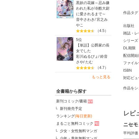
黒妖の花嫁～忌み嫌
われた私が冷酷大尉
作品タグ
に愛されるまで～
音中さわき
/
宮之み
やこ
出版社
（4.5）
雑誌・レ
5位
シリーズ
【単話】公爵家の長
DL期限
女でした
配信開始
彩川ぬるぴょ
/
鈴音
さや
/
たむ
ファイル
（4.7）
ISBN
もっと見る
対応ビュ
作品をシ
全書籍から探す
新刊コミック/書籍
新刊発売予定
レビ
ランキング
(毎日更新)
まるごと無料コミック
ニセモ
少女・女性無料マンガ
平均評価
少年・青年無料マンガ