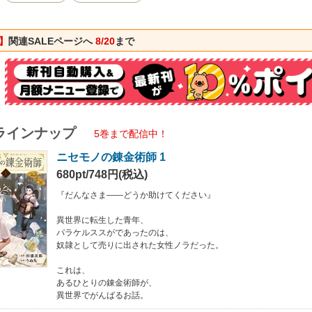
りの錬金術師が、
がんばるお話。
】
関連SALEページへ
8/20
まで
ラインナップ
5巻まで配信中！
ニセモノの錬金術師 1
680pt/748円(税込)
『だんなさま――どうか助けてください』
異世界に転生した青年、
パラケルススがであったのは、
奴隷として売りに出された女性ノラだった。
これは、
あるひとりの錬金術師が、
異世界でがんばるお話。