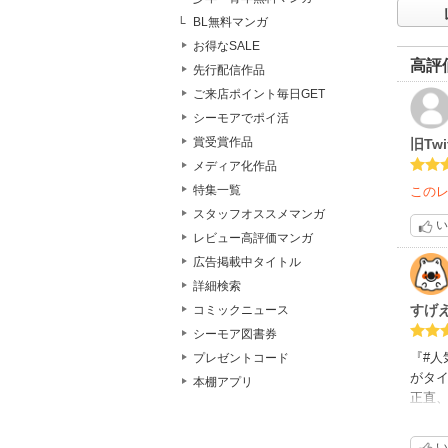
BL無料マンガ
お得なSALE
高評
先行配信作品
ご来店ポイント毎日GET
シーモアでポイ活
賞受賞作品
旧Tw
メディア化作品
特集一覧
この
スタッフオススメマンガ
い
レビュー高評価マンガ
広告掲載中タイトル
詳細検索
すげ
コミックニュース
シーモア図書券
『#
プレゼントコード
がタ
本棚アプリ
正直
ージ
ここ
い