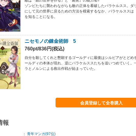
敵は『鏡の世界を作る』と『屍術』の能力者!!
ゾンビたちに襲われながらも敵の正体を看破したパラケルスス。ダ
にして元の世界に戻るための方法を模索するなか、パラケルススは
を知ることになる。
ニセモノの錬金術師 5
760pt/836円(税込)
自分を殺してくれと懇願するゴールディに最後はシルビアがとどめ
ールディの本体が現れ、逆にパラケルススたちを追いつめていく。
ラとノルンによる救出作戦が始まっていた。
会員登録して全巻購入
情報
：
青年マンガ(97位)