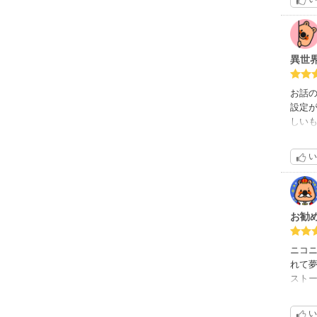
して
異世
お話
設定
しい
ジャ
と、
い
3巻ノ
読むの
少し
お勧
ニコ
れて
スト
ゃう。
得ま
い