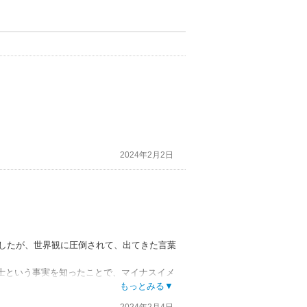
2024年2月2日
ましたが、世界観に圧倒されて、出てきた言葉
士という事実を知ったことで、マイナスイメ
。ここ最近でダントツの作品でした。
もっとみる▼
も緻密なのにコミカルさもあって凄くマッチ
2024年2月4日