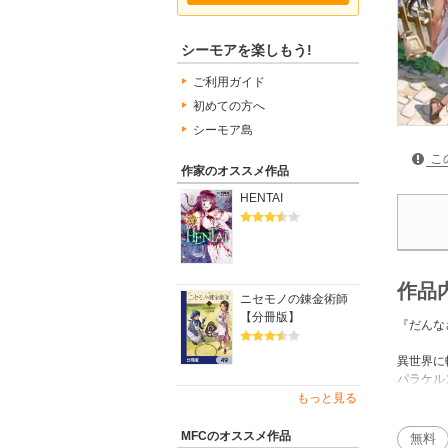
シーモアを楽しもう!
ご利用ガイド
初めての方へ
シーモア島
こ
作家のオススメ作品
HENTAI
作品
ニセモノの錬金術師
【分冊版】
『だんな
異世界に
パラケル
奴隷とし
もっと見る
これは、
MFCのオススメ作品
無料