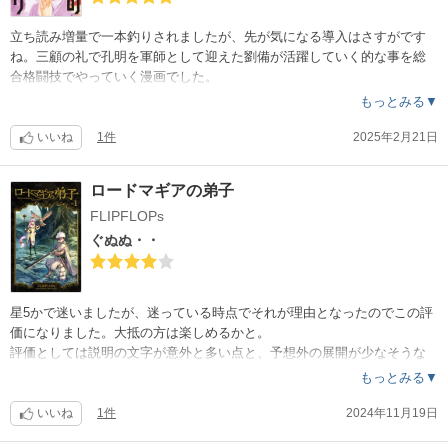
立ち読み増量で一本釣りされましたが、先が気になる導入はさすがです
ね。三顧の礼で孔明を軍師として迎えた劉備が活躍していく的な事を総
合格闘技でやっていく漫画でした。
オールラウンダー廻の頃からグラウンドの描き込みがバリバリにキマっ
もっとみる▼
ていた作者でしたが、また総合格闘技漫画に戻ってきて歓喜です?
ただ、廻では女子の描写もありましたが、本作は殆どありません。悲し
いいね
1件
2025年2月21日
い限りです?
ロードマギアの弟子
FLIPFLOPs
ぐぬぬ・・
星5かで迷いましたが、迷っている時点でそれが理由となったのでこの評
価になりました。大抵の方は楽しめるかと。
評価としては説明の文字が意外と多い点と、予想外の展開が少なそうな
点ですかね。
もっとみる▼
最初の敵にしても主人公の特徴を説明するために用意された強制イベン
トバトル的な感じで、必ず勝利するんだろうと思ってしまい、全然ヒリ
いいね
1件
2024年11月19日
ヒリしませんでした。（あらかじめ決まっているゴールが容易に予想で