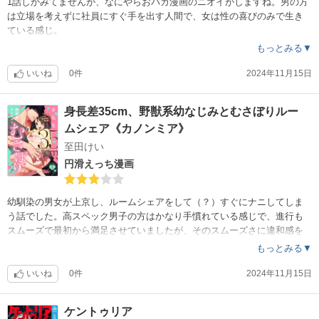
1話しかみてませんが、なにやらおバカ漫画のニオイがしますね。男の方
は立場を考えずに社員にすぐ手を出す人間で、女は性の喜びのみで生き
ている感じ。
なのですが、どちらも性格がﾊｯﾋﾟｰﾊｯﾋﾟｰﾊｯﾋﾟｰ?なので色々と上手く行っ
もっとみる▼
てなんかハッピーになる未来が見えますね?
いいね
0件
2024年11月15日
身長差35cm、野獣系幼なじみとむさぼりルー
ムシェア《カノンミア》
至田けい
円滑えっち漫画
幼馴染の男女が上京し、ルームシェアをして（？）すぐにナニしてしま
う話でした。高スペック男子の方はかなり手慣れている感じで、進行も
スムーズで最初から満足させていましたが、そのスムーズさに違和感を
感じた評価になりました。この後はタイトルの通り、猿のように性の悦
もっとみる▼
びを貪るんでしょうね。
いいね
0件
2024年11月15日
ケントゥリア