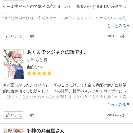
セール中だったので気軽に読みましたが、相変わらず凄まじい漫画でし
た。
物語は駿河の殿様が謀反を企てたが仲間が集まらず、仕方がないから殿
の眼前で試合（殺し合い）をする事で殿の気を紛らわせるといった内容
もっとみる▼
なのですが（なんかもう違うけどいいや）、その12試合中の最初の1試合
がこの作品です。
いいね
0件
2026年6月6日
主人公の内の1人が道場破りをする所から最初のシーンに繋がるわけです
が、なぜ御前試合には関係者が双方で4人しか居ないんでしょうかね？（
あくまでクジャクの話です。
察し）
小出もと貴
クソが詰まった腸が舞い散ったり、グロいシーンは多めですが、面白い
のは間違い無いです。カリスマ道場主や牛鬼の兄貴等、武士達の壮絶な
面白い☺️
一生を是非ご覧ください。
（他の方のレビュー通り、11巻以降は原作回収と多分第二試合の準備（
原作未読）などで動きがあまり無かったです。また、第二試合について
何が面白かったかというと、何のことに対しても全て表紙の女が生物学
は主人公？の魅力が無さすぎて（むしろ気持ち悪い）続編も無くなった
的な置き換えで説明をして、その結果、相手のメンタルをボコボコにへ
感じでしょうかね）
し折って、なんだか分からないが解決するという『もう少し柔らかく言
えんのか（笑）』漫画でした。
もっとみる▼
教師と生徒の関係で恋愛ゲームをしていますが（一方的に）、過去にも
色々あったようで、この２人の関係はこの先どうなるんですかね?
いいね
0件
2026年6月3日
邪神の弁当屋さん