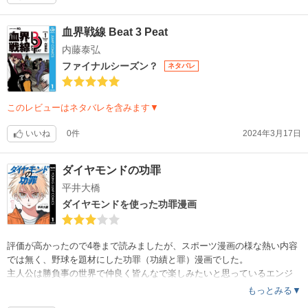
血界戦線 Beat 3 Peat
内藤泰弘
ファイナルシーズン？
ネタバレ
このレビューはネタバレを含みます▼
いいね
0件
2024年3月17日
ダイヤモンドの功罪
平井大橋
ダイヤモンドを使った功罪漫画
評価が高かったので4巻まで読みましたが、スポーツ漫画の様な熱い内容
では無く、野球を題材にした功罪（功績と罪）漫画でした。
主人公は勝負事の世界で仲良く皆んなで楽しみたいと思っているエンジ
ョイ勢。周りは主人公の才能に嫉妬したり囲んだりの価値観押し付け勢
もっとみる▼
。