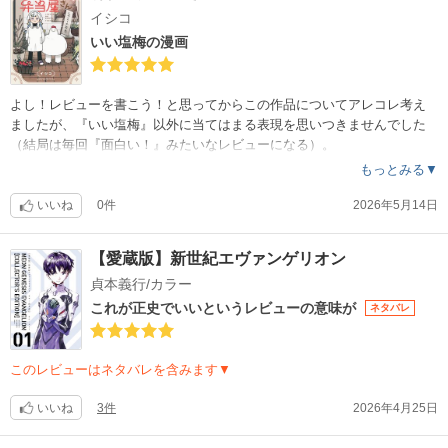
イシコ
いい塩梅の漫画
よし！レビューを書こう！と思ってからこの作品についてアレコレ考え
ましたが、『いい塩梅』以外に当てはまる表現を思いつきませんでした
（結局は毎回『面白い！』みたいなレビューになる）。
最初から『主人公は過去に罪を抱えた神様で、贖罪の為に生きている』
もっとみる▼
と描かれていて、まあ、人間に生まれ変わって良かったね☺️
と思っていて、最終巻はどうなるんだろう？とワクワクしながらページ
いいね
0件
2026年5月14日
をめくってましたけど、そんなほのぼのした考えは吹っ飛びました（元
凶がクソでした（爆））。
【愛蔵版】新世紀エヴァンゲリオン
作品としては、ほのぼの系に謎もあり、まあとにかくいい塩梅の漫画で
貞本義行/カラー
した☺️
これが正史でいいというレビューの意味が
ネタバレ
このレビューはネタバレを含みます▼
いいね
3件
2026年4月25日