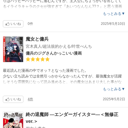
りはハッピーハッピーに進むんですが、主人公にちょっかいを出してく
るイライラキャラのクセが強すぎて『あいつなんなん??？』と思う漫画
でした。
もっとみる▼
イライラする奴を使ってストーリーに強弱をつける手法が嫌いなのでこ
の評価になりました。一刻も早く消え去って貰いたいのですが、減った
いいね
0件
2025年5月10日
分が増員されてたのでこの先もちょくちょく嫌な気持ちになるでしょう
ね。ハッピーハッピーだけを広げていたら評価は変わったかもしれない
魔女と傭兵
です。
宮木真人/超法規的かえる/叶世べんち
傭兵のジグさんかっこいい漫画
最近読んだ漫画の中でオッ？となった漫画でした。
少ない立ち読みでは全然引っかからなかったんですが、最強魔女が活躍
しそうな雰囲気になって読み進めると、その魔女はあまり大した事がな
く（大した事はあるが中の上くらい）、付き添いの地味な傭兵が大した
もっとみる▼
強さで引き込まれました。
魔女の方は世間知らずで短気でアホで評価はだだ下がりなんですが、た
いいね
4件
2025年5月2日
だただ強く賢い硬派な主人公は好きですね?
終の退魔師 ―エンダーガイスター―＜無修正
ver.＞