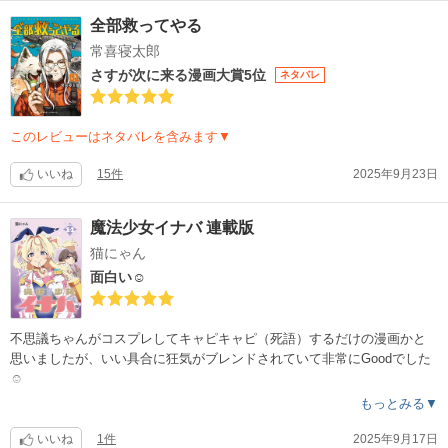
全部救ってやる
常喜寝太郎
さすが次に来る漫画大賞5位
ネタバレ
このレビューはネタバレを含みます▼
いいね
15件
2025年9月23日
魔法少女イナバ 連載版
猫にゃん
面白い☺️
不思議ちゃんがコスプレしてキャピキャピ（死語）するだけの漫画かと
思いましたが、いい具合に狂気がブレンドされていて非常にGoodでした
☺️
1話目の表紙にバトル相手が書かれてますが、既に内も外もボロボロの主
もっとみる▼
人公はいったいどうなるんでしょうか?（能力覚醒無しで進んで欲しい）
いいね
1件
2025年9月17日