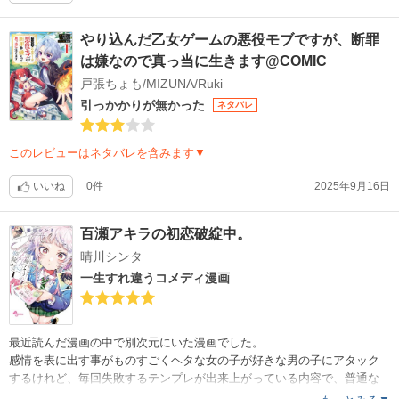
やり込んだ乙女ゲームの悪役モブですが、断罪
は嫌なので真っ当に生きます@COMIC
戸張ちょも/MIZUNA/Ruki
引っかかりが無かった
ネタバレ
このレビューはネタバレを含みます▼
いいね
0件
2025年9月16日
百瀬アキラの初恋破綻中。
晴川シンタ
一生すれ違うコメディ漫画
最近読んだ漫画の中で別次元にいた漫画でした。
感情を表に出す事がものすごくヘタな女の子が好きな男の子にアタック
するけれど、毎回失敗するテンプレが出来上がっている内容で、普通な
ら『この子絶対俺のこと好きだろ？』と思う様な一線を超えたアプロー