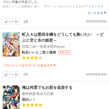
づらい印象の作品でした。
会話シーンも比較的に多く、アクションやつよつよスキルでうまうます
るシーンが少ない印象です。（会話の中で能力すげー！からドヒャーす
もっとみる▼
るシーンは多め）
気軽にサクサク読めなかった点でこの評価となりました。
いいね
1件
2025年8月20日
町人Ａは悪役令嬢をどうしても救いたい ～ど
ぶと空と氷の姫君～
目黒三吉/一色孝太郎/Parum
転生いいとこ取り漫画
ネタバレ
このレビューはネタバレを含みます▼
いいね
0件
2025年8月16日
俺は何度でもお前を追放する
柳井伸彦/長谷川凸蔵
面白い！