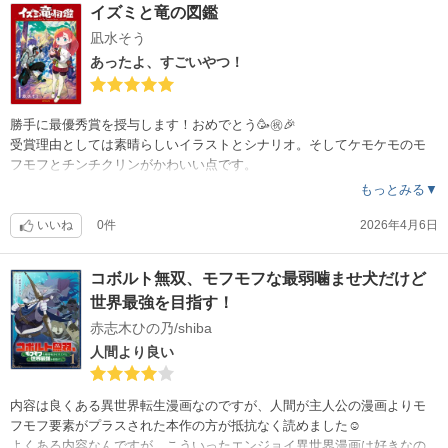
イズミと竜の図鑑
凪水そう
あったよ、すごいやつ！
勝手に最優秀賞を授与します！おめでとう🥳㊗️🎉
受賞理由としては素晴らしいイラストとシナリオ。そしてケモケモのモ
フモフとチンチクリンがかわいい点です。
内容は『うおおおお！滾る！』とか『アイツを倒したんで次コイツ！』
もっとみる▼
みたいな分かりやすい内容ではなく、『今日は風が騒がしいな・・』と
か『風が泣いている・・』とか、吟遊詩人（イズミさんのジョブ）特有
いいね
0件
2026年4月6日
の言い回しが多いインテリジェンスなファンタジー漫画で、行間を読む
力が試されましたね。
コボルト無双、モフモフな最弱噛ませ犬だけど
ケモケモさんの過去やチンチクの過去に何があったのか、これから多分
世界最強を目指す！
明らかになっていくと思うので、未完にならずに最後まで観たい作品で
すね☺️
赤志木ひの乃/shiba
人間より良い
内容は良くある異世界転生漫画なのですが、人間が主人公の漫画よりモ
フモフ要素がプラスされた本作の方が抵抗なく読めました☺️
よくある内容なんですが、こういったエンジョイ異世界漫画は好きなの