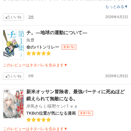
で途中で完結せずに最後まで見たいですね（モフモフ妹ちゃん推し）。
もっとみる▼
いいね
3件
2026年4月2日
チ。―地球の運動について―
魚豊
命のバトンリレー
ネタバレ
このレビューはネタバレを含みます▼
いいね
0件
2026年1月6日
新米オッサン冒険者、最強パーティに死ぬほど
鍛えられて無敵になる。
岸馬きらく/荻野ケン/Ｔｅａ
TKBの位置が気になる漫画
ネタバレ
このレビューはネタバレを含みます▼