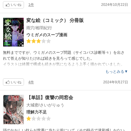
主人公のビィトや魅力的な仲間達の成長、伝説のパーティのその後、宿
いいね
1件
2024年10月22日
敵のヴァンデルの動きなどなど、一歩ずつしっかりと前進していく内容
は胸が熱くなります。（タイトルのネタバレは熱意の表れかと）
変な絵（コミック） 分冊版
長期連載はまだまだ続いて行きそうなので、ダイ好きならこの流れに乗
雨穴/相羽紀行
るべし?
ウミガメのスープ漫画
無料までですが、ウミガメのスープ問題（サイコパス診断等々）を出さ
れて答えが知りたければ続きを見ろって感じでした。
イラストは綺麗で構成も続きが気になるよう上手く描かれていました。
評価としては『お金を払ってでも続きが見たい！』という気にならなか
もっとみる▼
った事が理由ですかね。（こういった水平思考クイズなら漫画ではなく
文庫を買った方がテンポもいいし財布にも優しいですし（爆））
いいね
4件
2024年9月27日
【単話】復讐の同窓会
大城密/さいがりゅう
理解力不足
頭のおかしい奴らが世界に当たり前にいて（その時点で違和感しかない