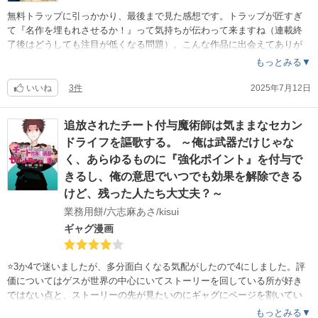
無料トラップに引っかかり、最後まで見た感想です。トラップが匠すぎ
て『名作を埋もれさせるか！』って気持ちが伝わって来ますね（連載終
了後はどうしても注目が低くなる問題）。こんな作品に出会えてありが
とうございます。
もっとみる▼
レビューですが、冒頭を読んで『はぁ?‍?またパーティを追い出されたS級
冒険者が成り上がってざまぁ！します系ですかぁ？』『でもまあ好きだ
いいね
3件
2025年7月12日
し、ざまぁまで無料で見れたらラッキーかな』と思われた方は残念です
。そんなテンプレなろう系ではありません。バチくそ良い方に期待を裏
追放されたチート付与魔術師は気ままなセカン
切られますので期待して下さい。この作品は『予想した未来を裏切られ
ドライフを謳歌する。 ～俺は武器だけじゃな
て、先に配置されていた伏線を回収して、予想しない結果にたどり着く
漫画』です。大体『なろう系で出てくる聖女はカス』だとか『ヘラヘラ
く、あらゆるものに『強化ポイント』を付与で
して女はべらせてるチャラ男はクズ』とか思いますよね。とりあえず、2
きるし、俺の意思でいつでも効果を解除できる
巻まで読むと続きが見たくてたまらなくなりますし、3巻まで読むと『こ
けど、残った人たち大丈夫？～
の作品は4巻で完結だよな？あれ？』となります。長くなりましたが、ス
業務用餅/六志麻あさ/kisui
トーリーも作画も凄いので気になった方は見てみる事をおすすめします
ギャグ漫画
☺️
⭐️3か4で迷いましたが、多分面白くなる気配がしたので4にしました。評
価についてはゲスが世界の中心にいてストーリーを回している所が好き
ではない点と、ストーリーの先が見たいのにギャグにページを割いてい
て、『早くしてくれ』と感じた点ですかね。主人公がちょっとアホで、
もっとみる▼