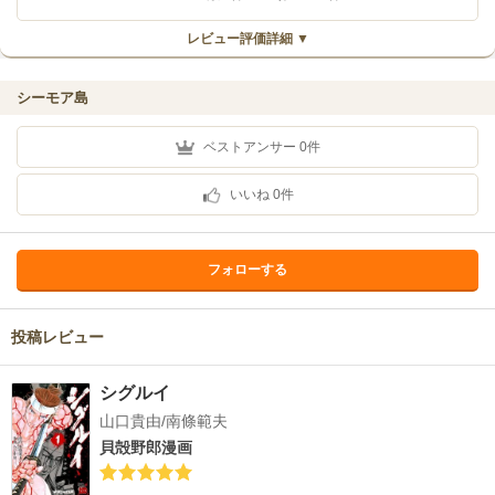
レビュー評価詳細 ▼
シーモア島
ベストアンサー
0
件
いいね
0
件
フォローする
投稿レビュー
シグルイ
山口貴由/南條範夫
貝殻野郎漫画