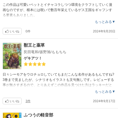
この作品は可愛いペットとイチャコラしつつ環境をクラフトしていく漫
画なのですが、根本には呪いで数百年栄えているゲス王国をギャフンす
る要素もありました。
漫画に登場するゲスは『近くに長い間いるとウザくて見る気が失せるが
もっとみる▼
、程よくゲスゲスしてギャフンすればスッキリする』という効果があり
ます。
いいね
0件
2024年9月20日
この漫画は、じゃあ遠くで勝手にゲスってもらって勝手にギャフンすれ
ば良いんじゃね？ってな感じに、主人公がわけもわからず勝手に自分の
獣王と薬草
周りを解呪しまくって、その呪い返し（3倍？）を遠くにいるゲス王国が
艮田竜和/坂野旭/ももちち
喰らって、王国がメチャクチャになるシナリオは、ゲスのいいとこ取り
で上手いなと思いました?
ゲキアツ！
（数百人？数千人？の命を犠牲にしてかけた呪いが、異世界に転生した
だけの一般人のチートスキル一発で解呪出来る理不尽さもグッドでした
ね）
日々シーモアをウロチョロしていてもまだこんな名作があるもんですね?
3巻まで見ましたが、シナリオもイラストも文句無しです。レビューする
事が無さすぎるので、とりあえずこの作品を見つけた方はラッキーだと
いうことをお伝えしておきますね✌
もっとみる▼
いいね
3件
2024年9月17日
ふつうの軽音部