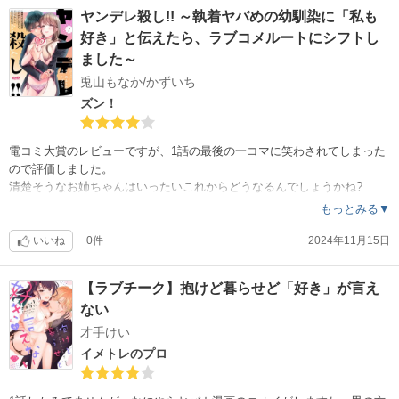
きる感じ）
ヤンデレ殺し!! ～執着ヤバめの幼馴染に「私も
それ以外にも後々味方になりそうなキャラもチラホラいたり。エピソー
好き」と伝えたら、ラブコメルートにシフトし
ドも葬送のフリー?ン的な感じになりそうで、二匹目のドジョウを作りた
いのかなと思ったり。まだ一巻目なのでこれから心臓を掴まれるような
ました～
何かがあれば評価も変わるかもしれないですね。
兎山もなか/かずいち
ズン！
電コミ大賞のレビューですが、1話の最後の一コマに笑わされてしまった
ので評価しました。
清楚そうなお姉ちゃんはいったいこれからどうなるんでしょうかね?
もっとみる▼
いいね
0件
2024年11月15日
【ラブチーク】抱けど暮らせど「好き」が言え
ない
才手けい
イメトレのプロ