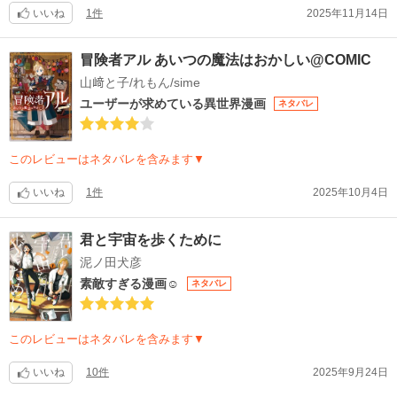
いいね
1件
2025年11月14日
冒険者アル あいつの魔法はおかしい@COMIC
山﨑と子/れもん/sime
ユーザーが求めている異世界漫画
ネタバレ
このレビューはネタバレを含みます▼
いいね
1件
2025年10月4日
君と宇宙を歩くために
泥ノ田犬彦
素敵すぎる漫画☺️
ネタバレ
このレビューはネタバレを含みます▼
いいね
10件
2025年9月24日