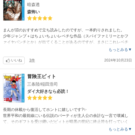
暗森透
森怖い
まんが沼のおすすめで立ち読みしたのですが、一本釣りされました。
少年ジャンプ＋はちょいちょいレベチな作品（スパイファミリーとかフ
ァイヤパンチとか）が出てくることがあるのですが、まさにこれレベチ
でした。
もっとみる▼
2巻までは楽しく読めましたが、最後にザワつくエピソードが発生したの
で次巻以降もどうなるか、気になるところです?
いいね
3件
2024年10月23日
冒険王ビィト
三条陸/稲田浩司
ダイ大好きなら必読！
長期の休載から復活してホントに嬉しいです?✨
世界平和の最前線にいる伝説のパーティが主人公の余計な一言で壊滅し
て、そのギフトを受け継いだビィトが暗黒の世紀に終止符を打っていく
ストーリーなのですが、シナリオも作画もダイの大冒険のコンビなので
もっとみる▼
間違い無いですね。