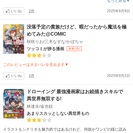
もっとみる▼
チをしているのに、男の方も様はアホなのでそれに気づくこともなく、
毎回2人ともドキドキしていてキュンキュン読めました。
いいね
2件
2025年9月9日
内容も面白く、イラストもレベチな作品でした。
没落予定の貴族だけど、暇だったから魔法を極
めてみた@COMIC
秋咲りお/三木なずな/かぼちゃ
ツッコミが捗る漫画
ネタバレ
このレビューはネタバレを含みます▼
いいね
1件
2025年9月2日
ドローイング 最強漫画家はお絵描きスキルで
異世界無双する!
林達永/金光鉉
あまりスカッとしない異世界もの
イラストもシナリオも魅力的ではあるけれど、何故かワンピの様に読み