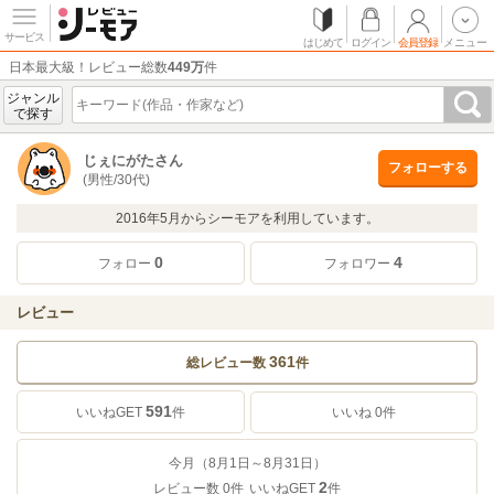
サービス
はじめて
ログイン
会員登録
メニュー
日本最大級！レビュー総数
449万
件
ジャンル
で探す
じぇにがたさん
フォローする
(男性/30代)
2016年5月からシーモアを利用しています。
0
4
フォロー
フォロワー
レビュー
361
総レビュー数
件
591
いいね
0
件
いいねGET
件
今月（8月1日～8月31日）
2
レビュー数
0
件
いいねGET
件