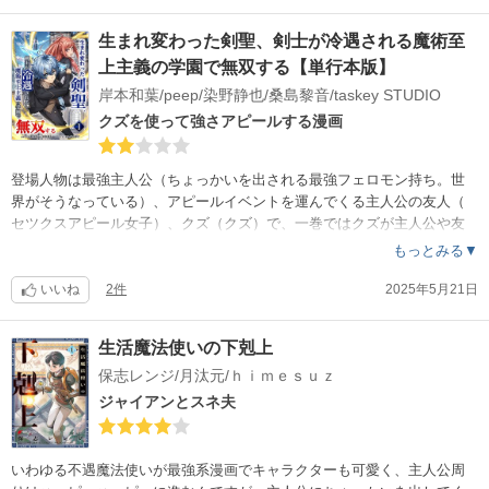
生まれ変わった剣聖、剣士が冷遇される魔術至
上主義の学園で無双する【単行本版】
岸本和葉/peep/染野静也/桑島黎音/taskey STUDIO
クズを使って強さアピールする漫画
登場人物は最強主人公（ちょっかいを出される最強フェロモン持ち。世
界がそうなっている）、アピールイベントを運んでくる主人公の友人（
セツクスアピール女子）、クズ（クズ）で、一巻ではクズが主人公や友
人に絡んでギャフンしていました。多分今後もその流れかと。
もっとみる▼
イラストは良いのですが、シナリオがあまりにも薄っぺらく、この評価
になりました。上記の様な異常な世界観に違和感を感じない人は楽しめ
いいね
2件
2025年5月21日
るかと思います。
生活魔法使いの下剋上
保志レンジ/月汰元/ｈｉｍｅｓｕｚ
ジャイアンとスネ夫
いわゆる不遇魔法使いが最強系漫画でキャラクターも可愛く、主人公周