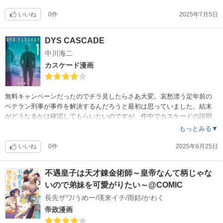
常にポカーン😯としているのでもっとメリハリをつけて、熱い展開の時
はウオオオオ！してくれとは思いました。
いいね
0件
2025年7月5日
DYS CASCADE
中川海二
カスケード漫画
無料キャンペーンだったのでチラ見したらさあ大変。哀愁漂う定年前の
ベテラン刑事が事件を解決するんだろうと最初は思っていました。結末
がどうなるかは確認してもらいたいのですが、作中でカスケードの説明
があります。元々は階段状の滝を意味していて『連鎖的に段階的に物事
もっとみる▼
が進行する様子』を表す言葉らしいです。そうなんです。物事は『最初
から連鎖してる』んですよ。ハッキリいって結末はアレなんですが、ま
いいね
0件
2025年6月25日
あヤベえ漫画でした。ハンタみたいにたまに繰り返しみたい漫画にはす
ぐ⭐️5をつけるんですが、評価はそんな感じです。最後の方の会話で何故
不遇皇子は天才錬金術師～皇帝なんて柄じゃな
すぐに出来る行動を取らなかったの？（１つの滝の支流の方）と思いま
いので弟妹を可愛がりたい～@COMIC
したが、それは結果を知っているからそう思うだけでしょうね。『連鎖
』とは何の連鎖なんでしょうかね。
長先ザワ/うめー/瑛来イチ/雨銛/かわく
帝政漫画