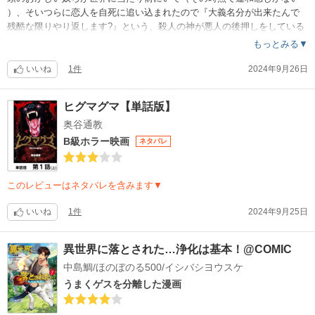
）、そいつらに恋人を自死に追い込まれたので『大義名分が出来たんで
残酷な限りやり返します?』という、殺人の神が悪人の後押しをしている
（敵味方見境なく）異世界みたいな世界観がエンタメとしてどうしても
もっとみる▼
理解できなくてこの評価になりました。
世界観が現実世界とかけ離れているので心もザワつかないし、殺人する
いいね
1件
2024年9月26日
側になったことで世界に無敵スキルを授かった主人公が殺人無双をする
だけの印象ですかね。
ヒグマグマ【単話版】
奥谷通教
B級ホラー映画
ネタバレ
このレビューはネタバレを含みます▼
いいね
1件
2024年9月25日
異世界に落とされた…浄化は基本！@COMIC
中島鯛/ほのぼのる500/イシバシヨウスケ
うまくゲスを分離した漫画