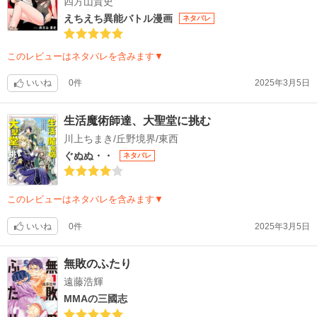
四方山貴史
えちえち異能バトル漫画
ネタバレ
このレビューはネタバレを含みます▼
いいね
0件
2025年3月5日
生活魔術師達、大聖堂に挑む
川上ちまき/丘野境界/東西
ぐぬぬ・・
ネタバレ
このレビューはネタバレを含みます▼
いいね
0件
2025年3月5日
無敗のふたり
遠藤浩輝
MMAの三國志