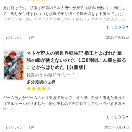
見た目は子供、頭脳は30歳の日本人男性が庶子（継承権低い）に転生し
て、周りから疎まれつつも頭脳で乗り切って錬金術をする漫画でした。
イラストが可愛いのでギスギス感もだいぶ緩和されて面白く読めました
。ただ、後継者争い関連の人間関係が会話で説明されるだけなのでわか
もっとみる▼
り辛く、サクサク読める感じではなかったですね。転生知識を使っての
旨みは2巻以降にありそうなので、これからどうなるか楽しみですね?
いいね
2件
2025年6月2日
ネトゲ廃人の異世界転生記 拳王とよばれた最
強の拳が使えないので、1日8時間こん棒を振る
ことからはじめた【分冊版】
雑賀ゆうき/陽和/ヤミーゴ
多分死後の世界
ゲーム廃人がゲームのやり過ぎで死んで、その後に自分の考えた最強の
リアルゲーム作りました！的な感じの世界に転生してウハウハする漫画
でした。
転生なのか、それとも死後の世界なのか、受け取り方はあなた次第です
もっとみる▼
。（当たり前）
いいね
1件
2025年5月21日