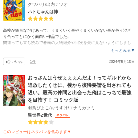
クワハリ/出内テツオ
ハトちゃんは神
高校が舞台なだけあって、うまくいく事やうまくいかない事が色々混ざ
り合ってとにかく面白い作品でした。
間違っても立ち読みで巻頭の人物紹介や目次を先に見ないようにしまし
ょう（私は先に見て後悔した）。
もっとみる▼
いいね
1件
2024年9月10日
おっさんはうぜぇぇぇんだよ！ってギルドから
追放したくせに、後から復帰要請を出されても
遅い。最高の仲間と出会った俺はこっちで最強
を目指す！ コミック版
羽鳥ぴよこ/おうすけ/エナミカツミ
異世界Z世代
ネタバレ
このレビューはネタバレを含みます▼