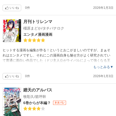
いいね
0件
2026年1月3日
月刊トリレンマ
橿原まどか/タチバナロク
エンタメ漫画漫画
ヒットする漫画を編集が作る！というとおこがましいのですが、まぁそ
れはエンタメですし、それにこの漫画自身も魅せ方がよく研究されてい
て普通に面白い作品でした（ドジ主人公がライバルによって強くなる王
道パターン）。ヤンジャンとかの大手出版社がこういった作品を出すと
もっとみる▼
説得力もありますし、確実に集英社のものさしで話を作っているはずで
すしね。先が楽しみな作品でした😀
いいね
0件
2026年1月3日
廻天のアルバス
牧彰久/箭坪幹
6巻からが本編？
ネタバレ