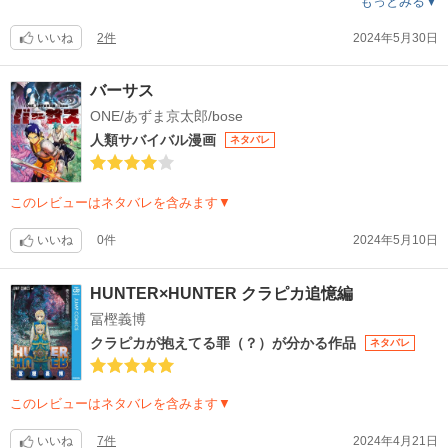
もっとみる▼
第一印象で最悪そうですが、中身も最悪なキャラがある出来事をキッカ
ケに成り上がっていくストーリーでした。
いいね
2件
2024年5月30日
そして、素晴らしいのはイラストですね。多分このイラストでなければ
ここまでハマらずに『太ましいイヤミな悪役が成り上がっていくんだ、
バーサス
ふーん』で終わったでしょう。色々な立場のキャラを嫌な奴に表現せず
ONE/あずま京太郎/bose
、どこまでも爽やかに表現した技術は凄いです。
まあ、とにかく先が気になってしょうがない作品なのでこの先も期待大
人類サバイバル漫画
ネタバレ
大です。一巻の最後に盛り上がるシーンがありますので（2巻以降追いか
けるキッカケにもなった）、気になった方はそこまでは見てみる事を #ｵｽ
ｽﾒ します?
このレビューはネタバレを含みます▼
いいね
0件
2024年5月10日
HUNTER×HUNTER クラピカ追憶編
冨樫義博
クラピカが抱えてる罪（？）が分かる作品
ネタバレ
このレビューはネタバレを含みます▼
いいね
7件
2024年4月21日