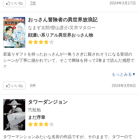
物語はエンジョイしたいのに皆んながエンジョイさせてくれない?ｳﾜｰﾝ
いいね
7件
2024年3月17日
な感じで進んでいくので、私にはフラストレーションの部分ばかり目に
ついてあまり楽しめませんでした。
おっさん冒険者の異世界放浪記
野球漫画ですが、別に野球でなくても成立する漫画で、私が親なら総合
なまず太郎/曽山彦介/又市マタロー
格闘技を主人公に習わせますね。そしてこう言います『他人に左右され
ずに己の拳で強くなれ』と。
顔濃い系リアル異世界おっさん物
若返りギフトを持ったおっさんが一角うさぎに殺されそうになる冒頭の
シーンが丁寧に描かれていて、そこで興味を持って2巻まで読んだ感想で
す。
主人公のおっさんより顔の濃いおっさんがなかなかの個性を持った良い
もっとみる▼
やつで、異世界でも死ぬ時は簡単に死ぬんだぞとアドバイスしたり、そ
の内容が細かなところまで考えられていたり、総じて顔は濃いのですが
いいね
0件
2024年3月8日
リアル好きな人はハマりそうな感じでした。
放浪物らしいので終着点はなさそうですが、まだクソ雑魚なおっさんが
タワーダンジョン
この先どうなるか、2巻末の女神みたいな心境で見守っていこうと思いま
弐瓶勉
す?
まだ序章
タワーマンションみたいな名前の作品ですが、そのままで、タワーのて