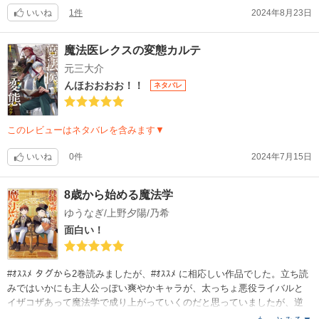
いいね
1件
2024年8月23日
魔法医レクスの変態カルテ
元三大介
んほおおおお！！
ネタバレ
このレビューはネタバレを含みます▼
いいね
0件
2024年7月15日
8歳から始める魔法学
ゆうなぎ/上野夕陽/乃希
面白い！
#ｵｽｽﾒ タグから2巻読みましたが、#ｵｽｽﾒ に相応しい作品でした。立ち読
みではいかにも主人公っぽい爽やかキャラが、太っちょ悪役ライバルと
イザコザあって魔法学で成り上がっていくのだと思っていましたが、逆
です。太ましい方が主人公です?⁉