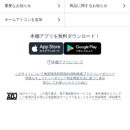
重要なお知らせ
商品に関するお知らせ
ホームアイコンを追加
本棚アプリを無料ダウンロード！
本棚アプリについて
このサイトについて
推奨環境
利用規約
ISBN検索
プライバシーポリシー
情報セキュリティーポリシー
特定商取引法に基づく表示
安心してお使いいただくために
ABJマークは、この電子書店・電子書籍配信サービスが、 著作権者からコンテ
ンツ使用許諾を得た正規版配信サービスであることを示す登録商標（登録番号
第6091713号）です。 詳しくは［ABJマーク］または［電子出版制作・流通協
議会］で検索してください。
(C)NTTソルマーレ