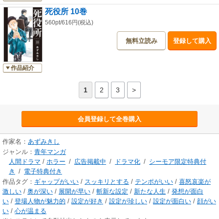
死役所 10巻
560pt/616円(税込)
無料立読み
登録して購入
作品紹介
1
2
3
>
会員登録して全巻購入
作家名：
あずみきし
ジャンル：
青年マンガ
人間ドラマ
/
ホラー
/
広告掲載中
/
ドラマ化
/
シーモア限定特典付
き
/
電子特典付き
作品タグ：
ギャップがいい
/
スッキリとする
/
テンポがいい
/
喜怒哀楽が
激しい
/
奥が深い
/
展開が早い
/
斬新な設定
/
新たな人生
/
発想が面白
い
/
登場人物が魅力的
/
設定が好き
/
設定が珍しい
/
設定が面白い
/
顔がい
い
/
心が温まる