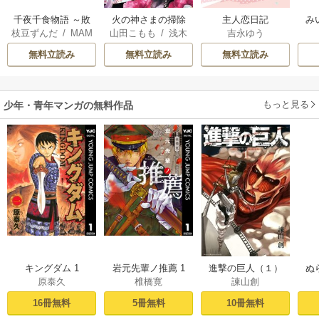
千夜千食物語 ～敗
火の神さまの掃除
主人恋日記
み
枝豆ずんだ
/
MAM
山田こもも
/
浅木
吉永ゆう
国の姫ですが氷の
人ですが、いつの
AKOTO
/
鴉羽凛燈
伊都
/
SNC
皇子殿下がどうも
間にか花嫁として
無料立読み
無料立読み
無料立読み
溺愛してくれてい
溺愛されています
ます～
もっと見る
少年・青年マンガの無料作品
キングダム 1
岩元先輩ノ推薦 1
進撃の巨人（１）
ぬ
原泰久
椎橋寛
諫山創
16冊無料
5冊無料
10冊無料