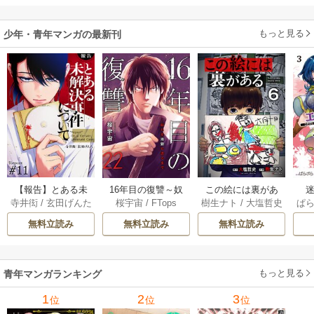
もっと見る
少年・青年マンガの最新刊
【報告】とある未
16年目の復讐～奴
この絵には裏があ
迷
寺井衒
/
玄田げんた
桜宇宙
/
FTops
樹生ナト
/
大塩哲史
ぱ
解決事件について 1
らを地獄に送るま
る 6巻
1巻
で 22巻
無料立読み
無料立読み
無料立読み
もっと見る
青年マンガランキング
1
2
3
位
位
位