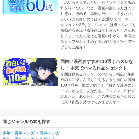
「思いっきり笑いたい」や「ゾクゾクする恐
怖を味いたい」など、漫画の楽しみ方は人そ
れぞれ。漫画で「感動したい」「泣きたい」
という方も多いのでは？ 恋愛やスポーツ、ア
クションやSFなど、ジャンルは違っていても
感動の涙を流せる漫画は今も昔もたくさんあ
ります。そんな泣ける漫画の中から、今回は
スタッフがおすすめする60作品をピックアッ
プしてご紹介！
面白い漫画おすすめ110選｜ハズレな
し！ 本気でハマる作品をセレクト
今回は数あるジャンルの中から、幅広い年齢
層の人に楽しんでもらえるような面白い漫画
100作品を一挙にご紹介！ 「好きな漫画のジ
ャンルがある」あなたも、「ジャンル問わず
読みたい」あなたも、この機会に新たなお気
に入り作品を見つけてみませんか？
同じジャンルの本を探す
少年・青年マンガ
>
青年マンガ