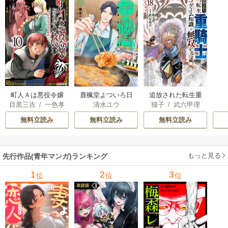
町人Ａは悪役令嬢
追放された転生重
鹿楓堂よついろ日
目黒三吉
/
一色孝
猫子
/
武六甲理
清水ユウ
をどうしても救い
騎士はゲーム知識
和
太郎
/
Parum
衣
/
じゃいあん
たい ～どぶと空
で無双する
無料立読み
無料立読み
無料立読み
と氷の姫君～
もっと見る
先行作品(青年マンガ)ランキング
1
2
3
位
位
位