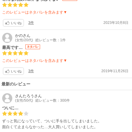
ットに描かれているので、そういった描写に過敏な人もストレスなく読め
っても100巻も200巻もこのまま死者一人ひとりの各論を続けていけるとは
ると思います。人によっては物足りないかもしれませんが、個人的には良
思わないので、今後どうなるかも期待したいところです。最後に、初期の
このレビューはネタバレを含みます▼
いバランスだと思いました。
シ村さんは自分勝手な死者にたいしてもフーンと流しながら腹で笑うとこ
ろがありました。が、最近は読者の代弁だったり、嫌みというよりもはや
3件
2023年10月8日
いいね
ただし作品のテーマがテーマなので、グロテスクなシーンがあったり、登
喧嘩腰の発言をしたりとかなり雄弁になってきています。シ村さんには読
場人物の生い立ちに自分を重ねてしまったりと、そういった面で苦手に感
者の憂さ晴らし役ではなく、あくまで死役所のいち職員として、淡々とし
かの
さん
じる人はいるかもしれません。
たストーリーテラーの役割をお願いしたいな…と思っています。
(女性/20代)
総レビュー数：1件
最高です…
ネタバレ
このレビューはネタバレを含みます▼
3件
2019年11月26日
いいね
最新のレビュー
さんたろう
さん
(女性/50代)
総レビュー数：300件
ついに…
ずっと気になっていて、ついに手を出してしまいました。
面白くて止まらなかった…大人買いしてしまいました。