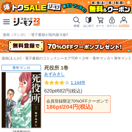
検索
はじめて
カート
ログイン
会員登録
漫画（マンガ）・電子書籍が国内最大級!!
漫画(まんが)・電子書籍のコミックシーモアTOP
少年・青年マンガ
青年マンガ
死役所 1巻
青年マンガ
あずみきし
1,144件
620pt/682円(税込)
会員登録限定70%OFFクーポンで
186pt/204円(税込)