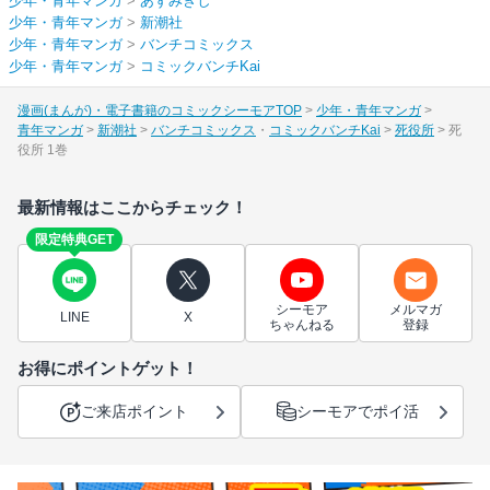
少年・青年マンガ
>
あずみきし
少年・青年マンガ
>
新潮社
少年・青年マンガ
>
バンチコミックス
少年・青年マンガ
>
コミックバンチKai
漫画(まんが)・電子書籍のコミックシーモアTOP
少年・青年マンガ
青年マンガ
新潮社
バンチコミックス
コミックバンチKai
死役所
死
役所 1巻
最新情報はここからチェック！
限定特典GET
シーモア
メルマガ
LINE
X
ちゃんねる
登録
お得にポイントゲット！
ご来店ポイント
シーモアでポイ活