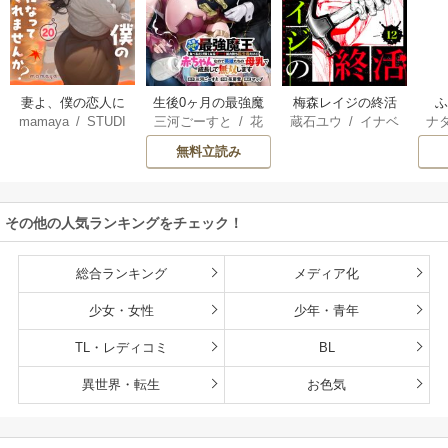
妻よ、僕の恋人に
生後0ヶ月の最強魔
梅森レイジの終活
mamaya
/
STUDI
三河ごーすと
/
花
蔵石ユウ
/
イナベ
ナ
なってくれません
王 食べるだけ強
O ZOON
房雪
/
マップ
カズ
/
STUDIO ZO
核
か？
くなるチート能力
無料立読み
ON
持ち転生者だけど
赤ちゃんなので英
雄たちの母乳で成
その他の人気ランキングをチェック！
長して無双します
総合ランキング
メディア化
少女・女性
少年・青年
TL・レディコミ
BL
異世界・転生
お色気