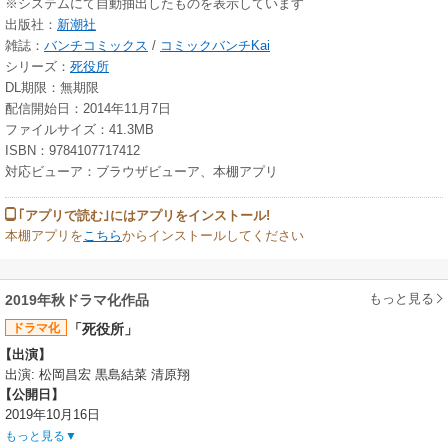
※システムにて自動抽出したものを表示しています
出版社：
新潮社
雑誌：
バンチコミックス
/
コミックバンチKai
シリーズ：
死役所
DL期限：無期限
配信開始日：2014年11月7日
ファイルサイズ：41.3MB
ISBN：9784107717412
対応ビューア：ブラウザビューア、本棚アプリ
｢アプリで読む｣にはアプリをインストール!
本棚アプリを
こちら
からインストールしてください
もっと見る
2019年秋ドラマ化作品
ドラマ化
「死役所」
【出演】
出演: 松岡昌宏 黒島結菜 清原翔
【公開日】
2019年10月16日
もっと見る