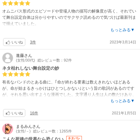
オムニバス形式のエピソードや登場人物の描写の解像度が高く、それでい
て舞台設定自体は分かりやすいのでサクサク読めるので気づけば最新刊ま
で揃えていました。
もっとみる▼
痛快な逆転劇や印象的なオチを期待して読むというよりは、各エピソード
3件
2023年3月14日
の登場人物がどのように生きて最後を迎えたかというドキュメンタリーを
いいね
見て考える、楽しむという雰囲気の作品です。
進藤
さん
(女性/30代)
総レビュー数：92件
素敵な人生を送った人、報われない人生を送った人、それぞれに魅力があ
るので程よく感情を動かされます。繰り返し読みたくなるものもあれば、
ネタ枯れしない舞台設定の妙
しばらく読めないと感じるものもあり、総じて独特な余韻が癖になりま
す。
有名なバンドのとある曲に、｢命が終わる要素は数えきれないほどある
が、命が始まるきっかけはひとつしかない｣という旨の歌詞があるのです
エピソードの幕間で描かれる主要人物たちによるヒューマンドラマも魅力
が、それを思い出すような漫画でした。文字通り人生は人の数だけあり、
で、精神的に欠落している人、葛藤を続けている人、確固とした価値観の
また死に方もひとえに｢○○死｣といっても千差万別なのだということ。死ぬ
もっとみる▼
持ち主、サイコな人etc…それぞれにどんな過去があったんだろうと想像し
ときに本当の自分の価値が炙り出されるということ。死は生と断絶される
て読んだり、これからどんな成長を遂げていくのか考えたりできるのも先
16件
2021年1月5日
ことであり、死んでしまえばもう一切現世に関われないこと。生死という
いいね
が気になるポイント。
のは作者の自己満足と面白さのバランス感覚が試される題材だと思います
が、作者の主張と物語の面白みとがしっかり両立できている作品だと思い
まるみん
さん
また「ジェンダー」「ネット炎上」「宗教」等、現代の日本社会で何かと
(女性/－)
総レビュー数：1265件
ました。17巻も続いているのにネタ切れ感のまったくないところも、その
話題になるテーマも一部取り扱っているのですが、思想的には比較的フラ
人の人生を描くというスタイルによるところだと思います。ただ、とはい
こんな死後の世界なら恐くない
ネタバレ