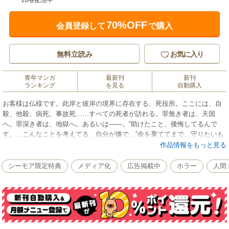
28巻配信中
70%OFF
会員登録して
で購入
無料立読み
お気に入り
青年マンガ
最新刊
新刊
ランキング
を見る
自動購入
お客様は仏様です。此岸と彼岸の境界に存在する、死役所。ここには、自
殺、他殺、病死、事故死……すべての死者が訪れる。罪無き者は、天国
へ。罪深き者は、地獄へ。あるいは――。“助けたこと、後悔してるんで
す。…こんなことを考えてる、自分が嫌で…”命を棄ててまで、守りたいも
のはありますか？ 魂抉る死者との対話、待望の第1巻。
作品情報をもっと見る
シーモア限定特典
メディア化
広告掲載中
ホラー
人間