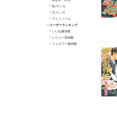
└
異世界・転生
└
BLマンガ
└
TLマンガ
└
ライトノベル
ユーザーランキング
└
いいね獲得数
└
レビュー投稿数
└
フォロワー獲得数