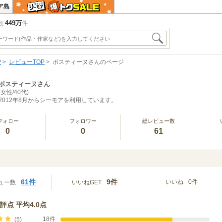
ア島
449万
数
件
P
レビューTOP
ポスティーヌさんのページ
ポスティーヌさん
(女性/40代)
2012年8月からシーモアを利用しています。
フォロー
フォロワー
総レビュー数
0
0
61
61件
9件
いいね
0件
ュー数
いいねGET
評点 平均4.0点
18件
(5)