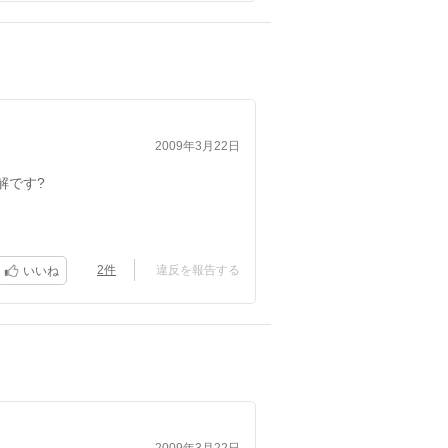
2009年3月22日
解です?
しかったんですねぇ。
です?
2件
違反を報告する
いいね