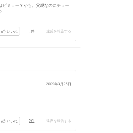
はビミョー？かも。父親なのにチョー
？
1件
違反を報告する
いいね
2009年3月25日
ような?
2件
違反を報告する
いいね