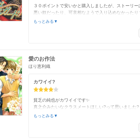
３０ポイントで安いかと購入しましたが、ストーリー
悪い奴だったり、可哀相なようで入り込めなかったり
絵もキレイなような雑なような?
もっとみる▼
好き嫌いがはっきり出るかも?
愛のお作法
ほり恵利織
カワイイ?
貧乏の純也がカワイイです✨
真之介みたいなクラスメートほしい?って思いました?
ただ、カワイイ純也に対して真之介がちょい雑な顔の
もっとみる▼
でも、ラブは感じました?