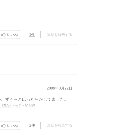
かな
1件
違反を報告する
いいね
2009年3月22日
い、ずぅ～とほったらかしてました。
いッ(ﾟｰÅ)ﾎﾛﾘ
意味で騙されました?
2件
違反を報告する
いいね