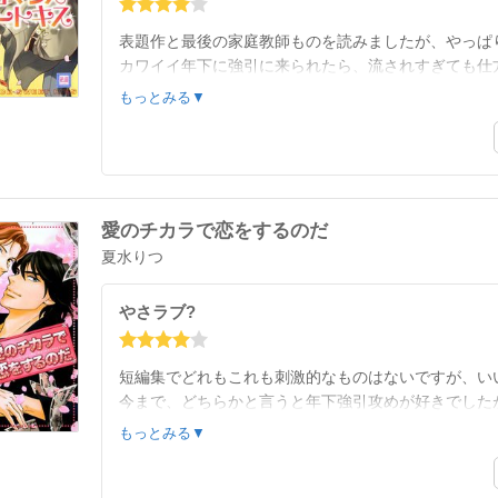
表題作と最後の家庭教師ものを読みましたが、やっぱ
カワイイ年下に強引に来られたら、流されすぎても仕方ない
無理なく読めました☘
もっとみる▼
愛のチカラで恋をするのだ
夏水りつ
やさラブ?
短編集でどれもこれも刺激的なものはないですが、い
今まで、どちらかと言うと年下強引攻めが好きでした
おっとりさんにオススメです✨
もっとみる▼