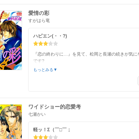
愛情の彩
すがはら竜
ハピエン(・・?)
『恋の終わりに…』を見て、松岡と長瀬の続きが気に
です?
一応ハピエンなんでしょうが、やっぱり裏社会の悲し
もっとみる▼
ワイドショー的恋愛考
七瀬かい
軽ッ！Σ（￣□￣；