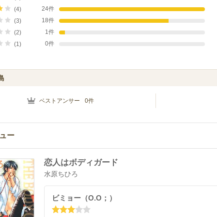
24件
(4)
18件
(3)
1件
(2)
0件
(1)
島
ベストアンサー
0
件
ュー
恋人はボディガード
水原ちひろ
ビミョー（O.O；）