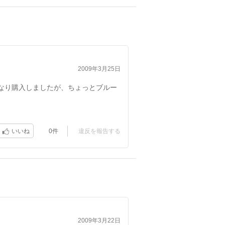
2009年3月25日
なり購入しましたが、ちょっとブルー
い感じを持ってしまいました?
0件
違反を報告する
いいね
2009年3月22日