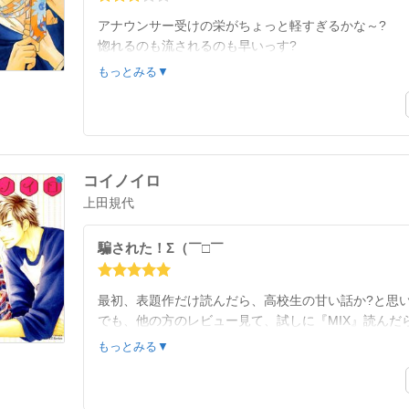
アナウンサー受けの栄がちょっと軽すぎるかな～?
惚れるのも流されるのも早いっす?
あと私的には、顔か髪型のせいか…オッサンくさい?
もっとみる▼
コイノイロ
上田規代
騙された！Σ（￣□￣
最初、表題作だけ読んだら、高校生の甘い話か?と思
でも、他の方のレビュー見て、試しに『MIX』読んだら切な
みどころにもキュート…的なこと書いてあって、良い
もっとみる▼
あとは一気です?
パック買いがいいと思います✨