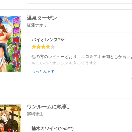
温泉ターザン
紅蓮ナオミ
バイオレンス?✨
他の方のレビューどおり、エロ＆アホ全開としか言い
ちょいバイオレンスも入ってます?
熊と闘い流血、そのほか元カレのＤＶ、料理プレイ！
もっとみる▼
結局はラブ×２ですけど?
ワンルームに執事。
霧嶋珠生
楠木カワイイ(*^ω^*)