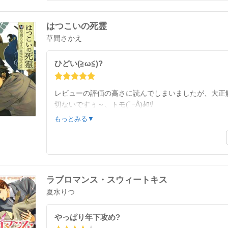
はつこいの死霊
草間さかえ
ひどい(≧ω≦)?
レビューの評価の高さに読んでしまいましたが、大正
切ないですぅ～、トモ(ﾟｰÅ)ﾎﾛﾘ
てっきり復讐かと思いきや、違うことを思い出して欲
もっとみる▼
それにくらべて裕一は?
なんにも覚えてません。トモはどこがいいんだか…謎
とにかく一気に読んじゃいました✨
ラブロマンス・スウィートキス
夏水りつ
やっぱり年下攻め?