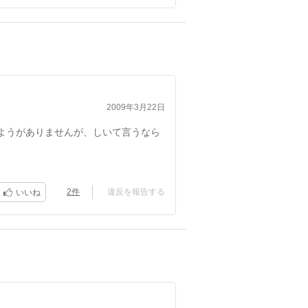
2009年3月22日
ようがありませんが、しいて言うなら
？、そんなところもみどころかも?
2件
違反を報告する
いいね