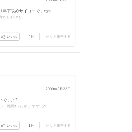
2009年3月22日
り年下攻めサイコーですね✨
(^0^)/
4件
違反を報告する
いいね
2009年3月22日
いですよ?
が、両思いも良いですね?
1件
違反を報告する
いいね