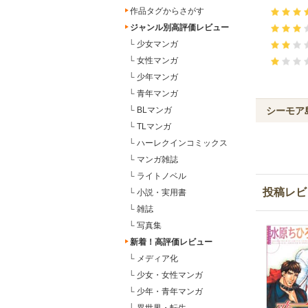
作品タグからさがす
ジャンル別高評価レビュー
└
少女マンガ
└
女性マンガ
└
少年マンガ
└
青年マンガ
シーモア
└
BLマンガ
└
TLマンガ
└
ハーレクインコミックス
└
マンガ雑誌
└
ライトノベル
投稿レビ
└
小説・実用書
└
雑誌
└
写真集
新着！高評価レビュー
└
メディア化
└
少女・女性マンガ
└
少年・青年マンガ