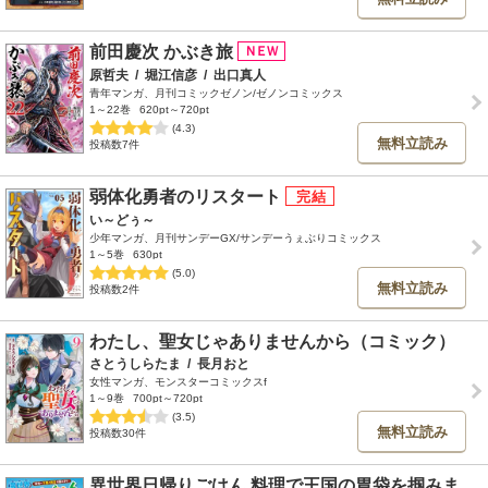
前田慶次 かぶき旅
原哲夫
/
堀江信彦
/
出口真人
青年マンガ、月刊コミックゼノン/ゼノンコミックス
1～22巻
620pt～720pt
(4.3)
無料立読み
投稿数7件
弱体化勇者のリスタート
い～どぅ～
少年マンガ、月刊サンデーGX/サンデーうぇぶりコミックス
1～5巻
630pt
(5.0)
無料立読み
投稿数2件
わたし、聖女じゃありませんから（コミック）
さとうしらたま
/
長月おと
女性マンガ、モンスターコミックスf
1～9巻
700pt～720pt
(3.5)
無料立読み
投稿数30件
異世界日帰りごはん 料理で王国の胃袋を掴みま