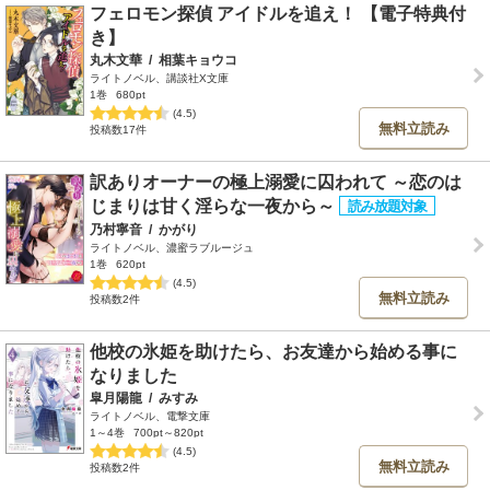
フェロモン探偵 アイドルを追え！ 【電子特典付
き】
丸木文華
/
相葉キョウコ
ライトノベル、講談社X文庫
1巻
680pt
(4.5)
無料立読み
投稿数17件
訳ありオーナーの極上溺愛に囚われて ～恋のは
じまりは甘く淫らな一夜から～
乃村寧音
/
かがり
ライトノベル、濃蜜ラブルージュ
1巻
620pt
(4.5)
無料立読み
投稿数2件
他校の氷姫を助けたら、お友達から始める事に
なりました
皐月陽龍
/
みすみ
ライトノベル、電撃文庫
1～4巻
700pt～820pt
(4.5)
無料立読み
投稿数2件