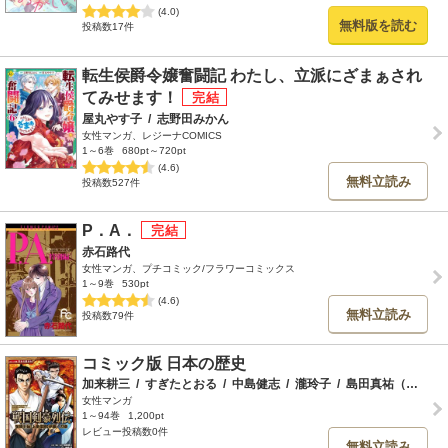
(4.0)
無料版を読む
投稿数17件
転生侯爵令嬢奮闘記 わたし、立派にざまぁされ
てみせます！
屋丸やす子
/
志野田みかん
女性マンガ、レジーナCOMICS
1～6巻
680pt～720pt
(4.6)
無料立読み
投稿数527件
P．A．
赤石路代
女性マンガ、プチコミック/フラワーコミックス
1～9巻
530pt
(4.6)
無料立読み
投稿数79件
コミック版 日本の歴史
加来耕三
/
すぎたとおる
/
中島健志
/
瀧玲子
/
島田真祐（財団法人島田美術館館長）
女性マンガ
1～94巻
1,200pt
レビュー投稿数0件
無料立読み