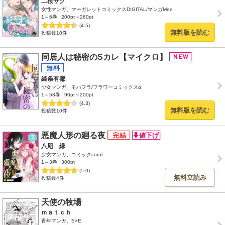
二桜サク
女性マンガ、マーガレットコミックスDIGITAL/マンガMee
1～6巻
200pt～260pt
(4.5)
無料版を読む
投稿数10件
同居人は秘密のSカレ【マイクロ】
綺条有都
少女マンガ、モバフラ/フラワーコミックスα
1～53巻
90pt～200pt
(4.3)
無料版を読む
投稿数10件
悪魔人形の廻る夜
八咫 緑
少女マンガ、コミックcoral
1～3巻
300pt
(5.0)
無料立読み
投稿数4件
天使の牧場
ｍａｔｃｈ
青年マンガ、E×E