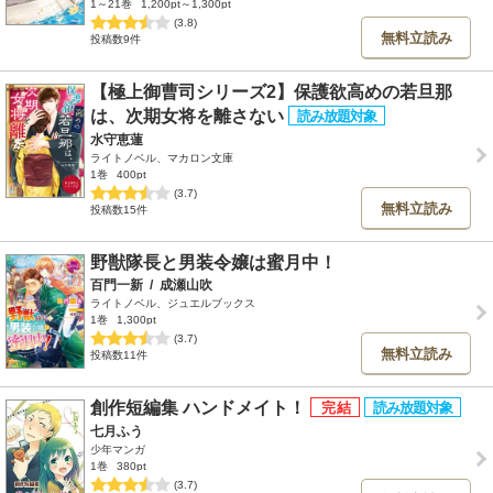
1～21巻
1,200pt～1,300pt
(3.8)
無料立読み
投稿数9件
【極上御曹司シリーズ2】保護欲高めの若旦那
は、次期女将を離さない
水守恵蓮
ライトノベル、マカロン文庫
1巻
400pt
(3.7)
無料立読み
投稿数15件
野獣隊長と男装令嬢は蜜月中！
百門一新
/
成瀬山吹
ライトノベル、ジュエルブックス
1巻
1,300pt
(3.7)
無料立読み
投稿数11件
創作短編集 ハンドメイト！
七月ふう
少年マンガ
1巻
380pt
(3.7)