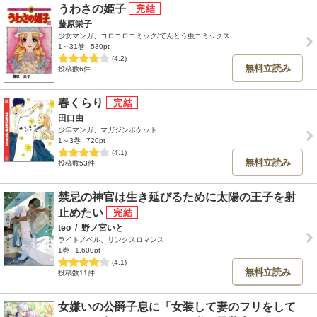
うわさの姫子
藤原栄子
少女マンガ、コロコロコミック/てんとう虫コミックス
1～31巻
530pt
(4.2)
無料立読み
投稿数6件
春くらり
田口由
少年マンガ、マガジンポケット
1～3巻
720pt
(4.1)
無料立読み
投稿数53件
禁忌の神官は生き延びるために太陽の王子を射
止めたい
teo
/
野ノ宮いと
ライトノベル、リンクスロマンス
1巻
1,600pt
(4.1)
無料立読み
投稿数11件
女嫌いの公爵子息に「女装して妻のフリをして