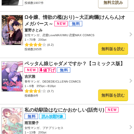
無料立読み
投稿数1907件
Ω令嬢、情欲の檻(おり)～大正絢爛(けんらん)オ
メガバース～
菫野さとみ
女性マンガ、恋愛LoveMAX/MIU 恋愛MAX COMICS
1～70巻
200pt
(4.2)
無料版を読む
投稿数265件
ペッタん娘じゃダメですか？【コミックス版】
吉沢雅
青年マンガ、DEDEDE/CLLENN COMICS
1～6巻
355pt～818pt
(3.7)
無料版を読む
投稿数6件
私の幼馴染はなにかおかしい(話売り)
雨宮榮子
女性マンガ、プチプリンセス
1～13巻
200pt