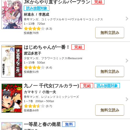
JKからやり直すシルバープラン
林達永
/
李惠成
青年マンガ、コミックヴァルキリー/ヴァルキリーコミックス
1～13巻
720pt
(4.3)
無料立読み
投稿数76件
はじめちゃんが一番！
渡辺多恵子
少女マンガ、フラワーコミックス/Betsucomi
1～15巻
530pt
(4.4)
無料立読み
投稿数51件
九ノ一 千代女(フルカラー)
カマキリ
/
小池一夫
青年マンガ、レジェンドコミックシリーズ
1～7巻
200pt～500pt
(3.7)
無料立読み
投稿数44件
一等星と春の衛星