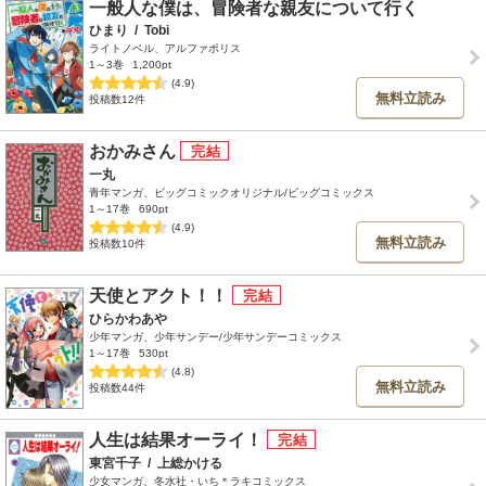
一般人な僕は、冒険者な親友について行く
ひまり
/
Tobi
ライトノベル、アルファポリス
1～3巻
1,200pt
(4.9)
無料立読み
投稿数12件
おかみさん
一丸
青年マンガ、ビッグコミックオリジナル/ビッグコミックス
1～17巻
690pt
(4.9)
無料立読み
投稿数10件
天使とアクト！！
ひらかわあや
少年マンガ、少年サンデー/少年サンデーコミックス
1～17巻
530pt
(4.8)
無料立読み
投稿数44件
人生は結果オーライ！
東宮千子
/
上総かける
少女マンガ、冬水社・いち＊ラキコミックス