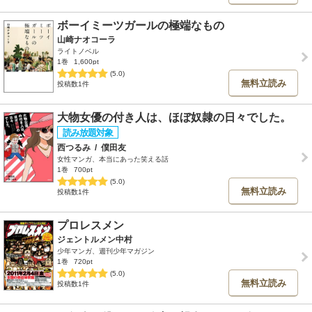
ボーイミーツガールの極端なもの
山崎ナオコーラ
ライトノベル
1巻
1,600pt
(5.0)
無料立読み
投稿数1件
大物女優の付き人は、ほぼ奴隷の日々でした。
西つるみ
/
僕田友
女性マンガ、本当にあった笑える話
1巻
700pt
(5.0)
無料立読み
投稿数1件
プロレスメン
ジェントルメン中村
少年マンガ、週刊少年マガジン
1巻
720pt
(5.0)
無料立読み
投稿数1件