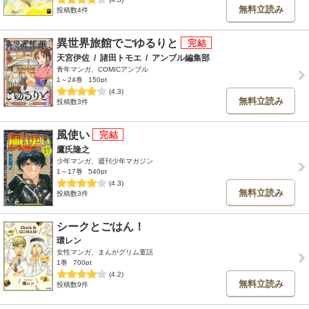
無料立読み
投稿数4件
異世界旅館でごゆるりと
天宮伊佐
/
諸田トモエ
/
アンブル編集部
青年マンガ、COMICアンブル
1～24巻
150pt
(4.3)
無料立読み
投稿数3件
風使い
鷹氏隆之
少年マンガ、週刊少年マガジン
1～17巻
540pt
(4.3)
無料立読み
投稿数3件
シークとごはん！
環レン
女性マンガ、まんがグリム童話
1巻
700pt
(4.2)
無料立読み
投稿数9件