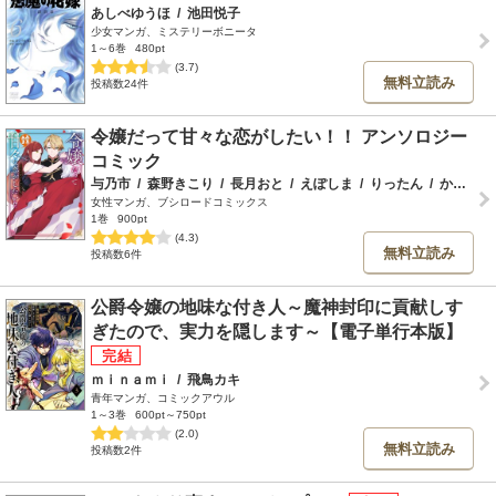
あしべゆうほ
/
池田悦子
少女マンガ、ミステリーボニータ
1～6巻
480pt
(3.7)
無料立読み
投稿数24件
令嬢だって甘々な恋がしたい！！ アンソロジー
コミック
与乃市
/
森野きこり
/
長月おと
/
えぽしま
/
りったん
/
かみきわか
女性マンガ、ブシロードコミックス
1巻
900pt
(4.3)
無料立読み
投稿数6件
公爵令嬢の地味な付き人～魔神封印に貢献しす
ぎたので、実力を隠します～【電子単行本版】
ｍｉｎａｍｉ
/
飛鳥カキ
青年マンガ、コミックアウル
1～3巻
600pt～750pt
(2.0)
無料立読み
投稿数2件