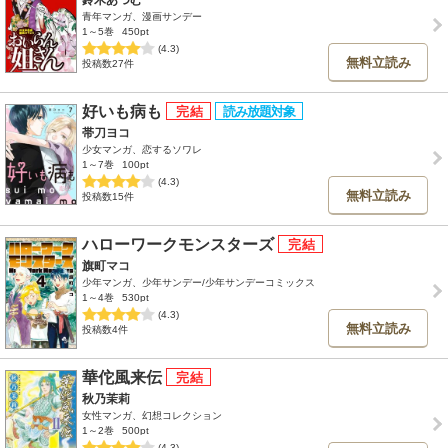
青年マンガ、漫画サンデー
1～5巻
450pt
(4.3)
無料立読み
投稿数27件
好いも病も
帯刀ヨコ
少女マンガ、恋するソワレ
1～7巻
100pt
(4.3)
無料立読み
投稿数15件
ハローワークモンスターズ
旗町マコ
少年マンガ、少年サンデー/少年サンデーコミックス
1～4巻
530pt
(4.3)
無料立読み
投稿数4件
華佗風来伝
秋乃茉莉
女性マンガ、幻想コレクション
1～2巻
500pt
(4.3)