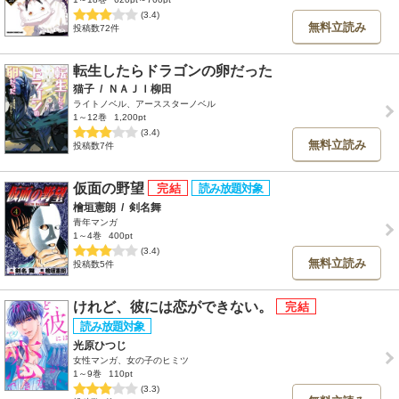
(3.4)
無料立読み
投稿数72件
転生したらドラゴンの卵だった
猫子
/
ＮＡＪＩ柳田
ライトノベル、アーススターノベル
1～12巻
1,200pt
(3.4)
無料立読み
投稿数7件
仮面の野望
檜垣憲朗
/
剣名舞
青年マンガ
1～4巻
400pt
(3.4)
無料立読み
投稿数5件
けれど、彼には恋ができない。
光原ひつじ
女性マンガ、女の子のヒミツ
1～9巻
110pt
(3.3)