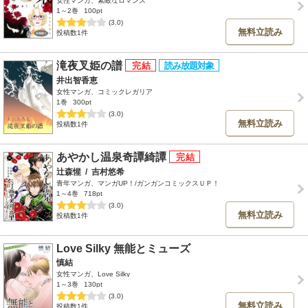
女性マンガ、素敵なロマンス
1～2巻
100pt
(3.0)
無料立読み
投稿数1件
滝夜叉姫の譜
井出智香恵
女性マンガ、コミックレガリア
1巻
300pt
(3.0)
無料立読み
投稿数1件
あやかし温泉奇譚綺譚
辻森惺
/
吉村悠希
青年マンガ、マンガUP！/ガンガンコミックスＵＰ！
1～4巻
718pt
(3.0)
無料立読み
投稿数1件
Love Silky 無能とミューズ
慎結
女性マンガ、Love Silky
1～3巻
130pt
(3.0)
無料立読み
投稿数1件