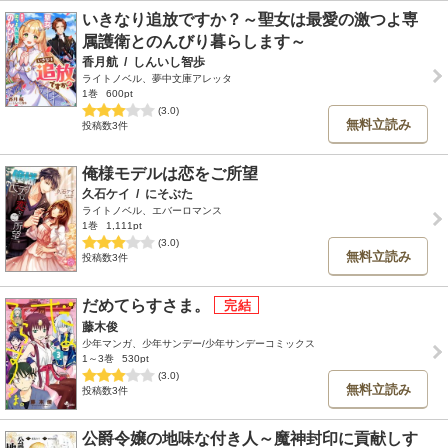
いきなり追放ですか？～聖女は最愛の激つよ専
属護衛とのんびり暮らします～
香月航
/
しんいし智歩
ライトノベル、夢中文庫アレッタ
1巻
600pt
(3.0)
無料立読み
投稿数3件
俺様モデルは恋をご所望
久石ケイ
/
にそぶた
ライトノベル、エバーロマンス
1巻
1,111pt
(3.0)
無料立読み
投稿数3件
だめてらすさま。
藤木俊
少年マンガ、少年サンデー/少年サンデーコミックス
1～3巻
530pt
(3.0)
無料立読み
投稿数3件
公爵令嬢の地味な付き人～魔神封印に貢献しす