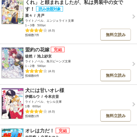
くれ」と頼まれましたが、私は男装中の女で
す！
菜々
/
月戸
ライトノベル、エンジェライト文庫
1～3巻
500pt
(4.0)
無料立読み
投稿数7件
盟約の花嫁
徒然
/
池上紗京
ライトノベル、角川ビーンズ文庫
1～2巻
580pt
(4.0)
無料立読み
投稿数6件
犬には甘いオレ様
伊郷ルウ
/
今本次音
ライトノベル、セシル文庫
1巻
600pt
(4.0)
無料立読み
投稿数1件
オレは力だ！