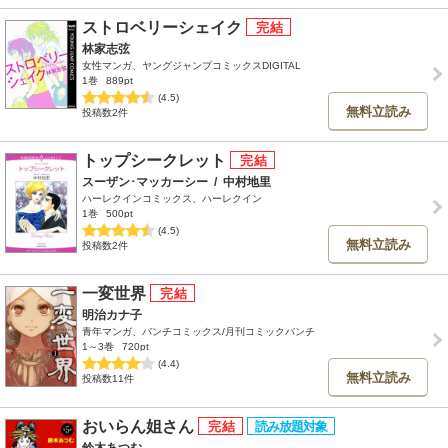
ストロベリーシェイク
林家志弦
女性マンガ、ヤングジャンプコミックスDIGITAL
1巻
889pt
(4.5)
無料立読み
投稿数2件
トップシークレット
スーザン･マッカーシー
/
中村地里
ハーレクインコミックス、ハーレクイン
1巻
500pt
(4.5)
無料立読み
投稿数2件
一変世界
明治カナ子
青年マンガ、バンチコミックス/月刊コミックバンチ
1～3巻
720pt
(4.4)
無料立読み
投稿数11件
おいらん姐さん
鈴木あつむ