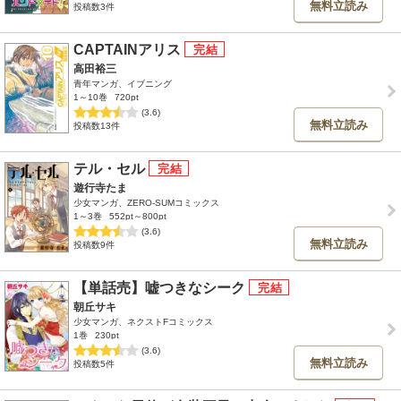
無料立読み
投稿数3件
CAPTAINアリス
高田裕三
青年マンガ、イブニング
1～10巻
720pt
(3.6)
無料立読み
投稿数13件
テル・セル
遊行寺たま
少女マンガ、ZERO-SUMコミックス
1～3巻
552pt～800pt
(3.6)
無料立読み
投稿数9件
【単話売】嘘つきなシーク
朝丘サキ
少女マンガ、ネクストFコミックス
1巻
230pt
(3.6)
無料立読み
投稿数5件