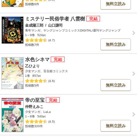
無料立読み
投稿数6件
ミステリー民俗学者 八雲樹
金成陽三郎
/
山口譲司
青年マンガ、ヤングジャンプコミックスDIGITAL/週刊ヤングジャンプ
1～9巻
524pt
(4.7)
無料立読み
投稿数7件
水色シネマ
乙ひより
少女マンガ、百合姫コミックス
1巻
857pt
(4.6)
無料立読み
投稿数5件
帝の至宝
仲野えみこ
少女マンガ、LaLa
1～8巻
540pt
(4.5)
無料立読み
投稿数320件