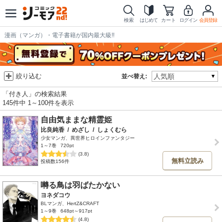
検索
はじめて
カート
ログイン
会員登録
漫画（マンガ）・電子書籍が国内最大級!!
絞り込む
並べ替え:
「付き人」の検索結果
145件中 1～100件を表示
自由気ままな精霊姫
比良純香
/
めざし
/
しょくむら
少女マンガ、異世界ヒロインファンタジー
1～7巻
720pt
(3.8)
無料立読み
投稿数156件
囀る鳥は羽ばたかない
ヨネダコウ
BLマンガ、HertZ&CRAFT
1～9巻
648pt～917pt
(4.8)