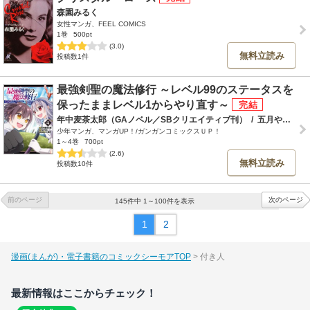
森園みるく
女性マンガ、FEEL COMICS
1巻
500pt
(3.0)
無料立読み
投稿数1件
最強剣聖の魔法修行 ～レベル99のステータスを
保ったままレベル1からやり直す～
年中麦茶太郎（GAノベル／SBクリエイティブ刊）
/
五月やみ
/
B
少年マンガ、マンガUP！/ガンガンコミックスＵＰ！
1～4巻
700pt
(2.6)
無料立読み
投稿数10件
前のページ
次のページ
145件中 1～100件を表示
1
2
漫画(まんが)・電子書籍のコミックシーモアTOP
付き人
最新情報はここからチェック！