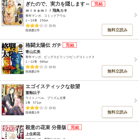
ぎたので、実力を隠します～
ｍｉｎａｍｉ
/
飛鳥カキ
青年マンガ、コミックアウル
1～14巻
150pt
(3.0)
無料立読み
投稿数2件
格闘太陽伝 ガチ
青山広美
青年マンガ、ビッグスピリッツ/ビッグコミックス
1～12巻
690pt
(3.0)
無料立読み
投稿数2件
エゴイスティックな欲望
篁釉以子
ライトノベル、プリズム文庫
1巻
571pt
(3.0)
無料立読み
投稿数1件
殺意の花束 分冊版
上住莉花