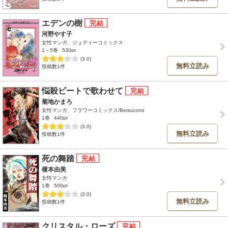
エデンの樹
河野やす子
女性マンガ、ジュディーコミックス
1～5巻
530pt
(3.0)
無料立読み
投稿数1件
悩殺ビートで歌わせて
菊地かまろ
女性マンガ、フラワーコミックス/Betsucomi
1巻
440pt
(3.0)
無料立読み
投稿数1件
死の舞踏
榎本由美
女性マンガ
1巻
500pt
(3.0)
無料立読み
投稿数1件
クリスタル・ローズ