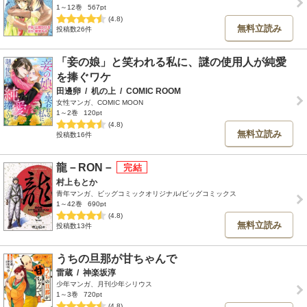
1～12巻
567pt
(4.8)
無料立読み
投稿数26件
「妾の娘」と笑われる私に、謎の使用人が純愛
を捧ぐワケ
田邊卵
/
机の上
/
COMIC ROOM
女性マンガ、COMIC MOON
1～2巻
120pt
(4.8)
無料立読み
投稿数16件
龍－RON－
村上もとか
青年マンガ、ビッグコミックオリジナル/ビッグコミックス
1～42巻
690pt
(4.8)
無料立読み
投稿数13件
うちの旦那が甘ちゃんで
雷蔵
/
神楽坂淳
少年マンガ、月刊少年シリウス
1～3巻
720pt
(4.8)