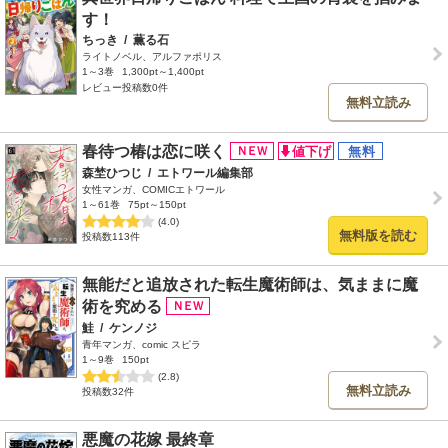
す！
ちっき
/
薫る石
ライトノベル、アルファポリス
1～3巻
1,300pt～1,400pt
レビュー投稿数0件
無料立読み
春待つ椿は恋に咲く
森埜ひつじ
/
エトワール編集部
女性マンガ、COMICエトワール
1～61巻
75pt～150pt
(4.0)
無料版を読む
投稿数113件
無能だと追放された転生魔術師は、気ままに魔
術を究める
鮭
/
ケンノジ
青年マンガ、comic スピラ
1～9巻
150pt
(2.8)
無料立読み
投稿数32件
悪魔の花嫁 最終章