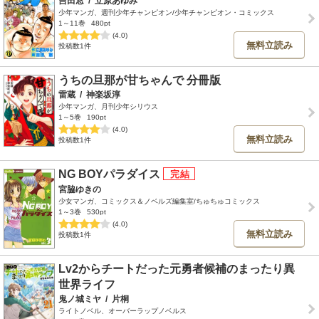
吉田窓
/
立原あゆみ
少年マンガ、週刊少年チャンピオン/少年チャンピオン・コミックス
1～11巻
480pt
(4.0)
無料立読み
投稿数1件
うちの旦那が甘ちゃんで 分冊版
雷蔵
/
神楽坂淳
少年マンガ、月刊少年シリウス
1～5巻
190pt
(4.0)
無料立読み
投稿数1件
NG BOYパラダイス
宮脇ゆきの
少女マンガ、コミックス＆ノベルズ編集室/ちゅちゅコミックス
1～3巻
530pt
(4.0)
無料立読み
投稿数1件
Lv2からチートだった元勇者候補のまったり異
世界ライフ
鬼ノ城ミヤ
/
片桐
ライトノベル、オーバーラップノベルス