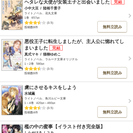
ヘタレな天使が女装王子と出会いました
小中大豆
/
陸裕千景子
ライトノベル、花丸文庫
1巻
657pt
(3.5)
無料立読み
投稿数8件
悪役王子に転生しましたが、主人公に惚れてし
まいました
真式マキ
/
猫柳ゆめこ
ライトノベル、ラルーナ文庫オリジナル
1～2巻
580pt
(3.5)
無料立読み
投稿数6件
虜にさせるキスをしよう
水城薫
ライトノベル、角川ルビー文庫
1～4巻
420pt～460pt
(3.5)
無料立読み
投稿数4件
檻の中の蜜事【イラスト付き完全版】
しらせはる
/
ユカ