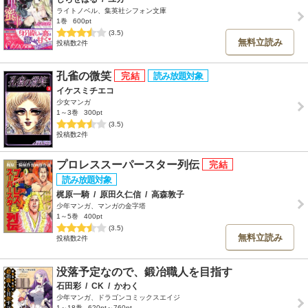
ライトノベル、集英社シフォン文庫
1巻
600pt
(3.5)
無料立読み
投稿数2件
孔雀の微笑
イケスミチエコ
少女マンガ
1～3巻
300pt
(3.5)
投稿数2件
プロレススーパースター列伝
梶原一騎
/
原田久仁信
/
高森敦子
少年マンガ、マンガの金字塔
1～5巻
400pt
(3.5)
無料立読み
投稿数2件
没落予定なので、鍛冶職人を目指す
石田彩
/
CK
/
かわく
少年マンガ、ドラゴンコミックスエイジ
1～18巻
620pt～760pt