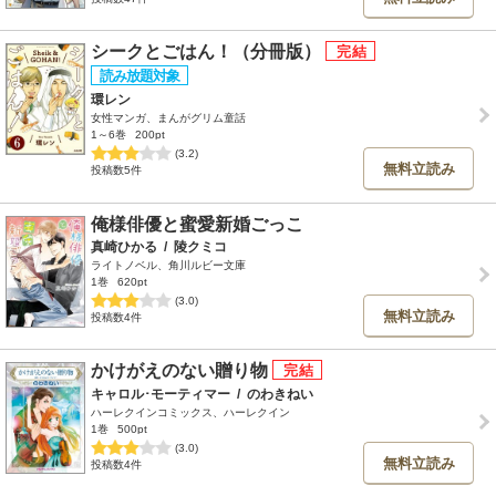
シークとごはん！（分冊版）
環レン
女性マンガ、まんがグリム童話
1～6巻
200pt
(3.2)
無料立読み
投稿数5件
俺様俳優と蜜愛新婚ごっこ
真崎ひかる
/
陵クミコ
ライトノベル、角川ルビー文庫
1巻
620pt
(3.0)
無料立読み
投稿数4件
かけがえのない贈り物
キャロル･モーティマー
/
のわきねい
ハーレクインコミックス、ハーレクイン
1巻
500pt
(3.0)
無料立読み
投稿数4件