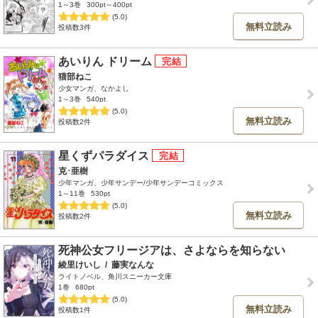
1～3巻
300pt～400pt
(5.0)
無料立読み
投稿数3件
あいりん ドリーム
猫部ねこ
少女マンガ、なかよし
1～3巻
540pt
(5.0)
無料立読み
投稿数2件
星くずパラダイス
克･亜樹
少年マンガ、少年サンデー/少年サンデーコミックス
1～11巻
530pt
(5.0)
無料立読み
投稿数2件
死神公女フリージアは、さよならを知らない
綾里けいし
/
藤実なんな
ライトノベル、角川スニーカー文庫
1巻
680pt
(5.0)
無料立読み
投稿数1件