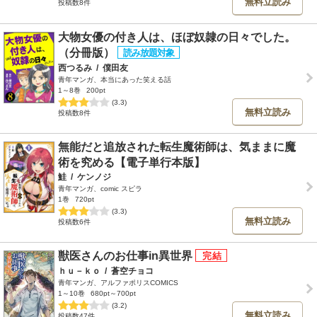
無料立読み
投稿数8件
大物女優の付き人は、ほぼ奴隷の日々でした。
（分冊版）
西つるみ
/
僕田友
青年マンガ、本当にあった笑える話
1～8巻
200pt
(3.3)
無料立読み
投稿数8件
無能だと追放された転生魔術師は、気ままに魔
術を究める【電子単行本版】
鮭
/
ケンノジ
青年マンガ、comic スピラ
1巻
720pt
(3.3)
無料立読み
投稿数6件
獣医さんのお仕事in異世界
ｈｕ－ｋｏ
/
蒼空チョコ
青年マンガ、アルファポリスCOMICS
1～10巻
680pt～700pt
(3.2)
無料立読み
投稿数47件