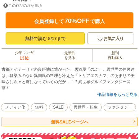
この作品の注意事項
70%OFF
会員登録して
で購入
無料で読む 8/17まで
お気に入り
少年マンガ
最新刊
新刊
13位
を見る
自動購入
古都アイテーリアの裏路地に繋がった、居酒屋「のぶ」。異世界の住民達
は、馴染みのない異国風の料理と冷えた「トリアエズナマ」のあまりの美
味さに次々と虜になっていくのだが…！？異世界グルメファンタジー開
幕！
作品情報をもっと見る
メディア化
無料
SALE
異世界・転生
ファンタジー
無料SALEページへ