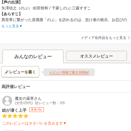
【声の出演】
矢澤信之（のぶ）:杉田智和 / 千家しのぶ:三森すずこ
【あらすじ】
異世界に繋がった居酒屋「のぶ」を訪れるのは、怠け者の衛兵、お忍びの
聖職者、水道ギルドマスターなど個性的な面々ばかり。彼らは、寡黙な店
もっと見る
主、ノブ・タイショーが振る舞う驚くほど美味しい酒や、未体験の料理に
驚き、舌鼓を打ちながらつかの間、日々のわずらわしさを忘れるのだ。こ
メディア化作品をもっと見る
の居酒屋の噂は客から客へと拡がり、連日様々なお客がやってくる。さて
今夜、居酒屋「のぶ」にはどんなお客が訪れ、どんな物語が紡がれるの
か・・・。
オススメレビュー
みんなのレビュー
【制作会社】
サンライズ
レビューを書く
【スタッフ情報】
レビュー投稿で最大1000pt!
原作:「異世界居酒屋『のぶ』」（宝島社刊）
監督:小野勝巳
高評価レビュー
シリーズ構成・脚本:吉田伸 / キャラクターデザイン:いとうまりこ
魔女の薬草
さん
(女性/20代)
総レビュー数：3件
絵が凄く上手
ネタバレ
このレビューはネタバレを含みます▼