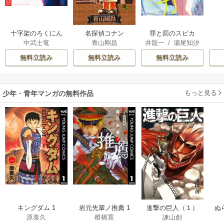
十字架のろくにん
名探偵コナン
罪と罰のスピカ
中武士竜
青山剛昌
井龍一
/
瀬尾知汐
無料立読み
無料立読み
無料立読み
もっと見る
少年・青年マンガの無料作品
キングダム 1
岩元先輩ノ推薦 1
進撃の巨人（１）
ぬ
原泰久
椎橋寛
諫山創