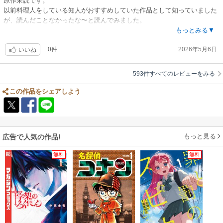
原作未読です。
以前料理人をしている知人がおすすめしていた作品として知っていました
が、読んだことなかったな〜と読んでみました。
異世界に繋がる居酒屋という設定が面白い作品。料理に絡めながら、異世
もっとみる▼
界と日本と双方の話が進むストーリー展開。基本ほのぼのなので、そこを
0件
2026年5月6日
退屈に感じることもありますが、一気読みとかでなくゆっくり読むのに向
いいね
いているかと思います。
コミカライズの感想としては、作画がいい。キャラクター、表情、背景、
593件すべてのレビューをみる
コマ割りと画力が高い。コミカライズ成功作。
この作品をシェアしよう
もっと見る
広告で人気の作品!
無料
無料