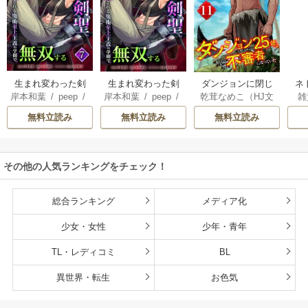
生まれ変わった剣
生まれ変わった剣
ダンジョンに閉じ
ネ
岸本和葉
/
peep
/
岸本和葉
/
peep
/
乾茸なめこ（HJ文
雑
聖、剣士が冷遇さ
聖、剣士が冷遇さ
込められて25年。
界
染野静也
/
桑島黎
染野静也
/
桑島黎
庫／ホビージャパ
れる魔術至上主義
れる魔術至上主義
救出されたときに
ば
無料立読み
無料立読み
無料立読み
音
/
taskey STUDI
音
/
taskey STUDI
ン刊）
/
御手洗太
の学園で無双する
の学園で無双する
は立派な不審者に
使
O
O
陽
/
芝
【単行本版】
なっていた【分冊
8
版】
こ
その他の人気ランキングをチェック！
総合ランキング
メディア化
少女・女性
少年・青年
TL・レディコミ
BL
異世界・転生
お色気