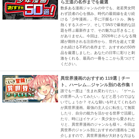
ら王道の名作までを厳選
数多ある漫画ジャンルの中でも、老若男女問
わず読者の心を掴み、時代の最前線を走り続
ける「少年漫画」。手に汗握るバトル、胸を
熱くするスポーツ、そしてSNSで爆発的な話
題を呼ぶ最新作まで、その魅力は尽きること
がありません。今回は、2026年にさらなる飛
躍が期待される注目作から、世代を超えて愛
され続ける不朽の名作まで、おすすめの50作
品を厳選しました。あなたの日常に彩りと刺
激をくれる、最高の一冊をここから見つけて
ください。
異世界漫画のおすすめ 119選｜チー
ト、ハーレム…ジャンル別の名作集！
誰でも一度は「生まれ変わりたい」「ゲーム
の世界へ入ってみたい」などと思うのではな
いでしょうか？ そんな願いを叶えてくれるの
が異世界漫画。最強の主人公に転生して無双
したり、自分の能力を活かせる世界で活躍し
たり、時にはイケメン・美少女から愛された
りと、異世界漫画のジャンルも様々。今回は
異世界のジャンル別におすすめの漫画をご紹
介しますので、異世界漫画が大好きな方はも