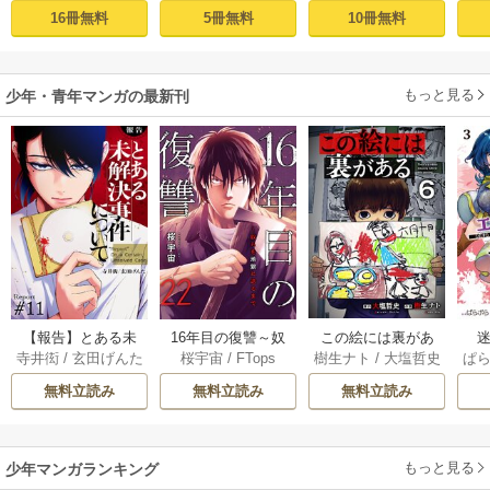
16冊無料
5冊無料
10冊無料
もっと見る
少年・青年マンガの最新刊
【報告】とある未
16年目の復讐～奴
この絵には裏があ
迷
寺井衒
/
玄田げんた
桜宇宙
/
FTops
樹生ナト
/
大塩哲史
ぱ
解決事件について 1
らを地獄に送るま
る 6巻
1巻
で 22巻
無料立読み
無料立読み
無料立読み
もっと見る
少年マンガランキング