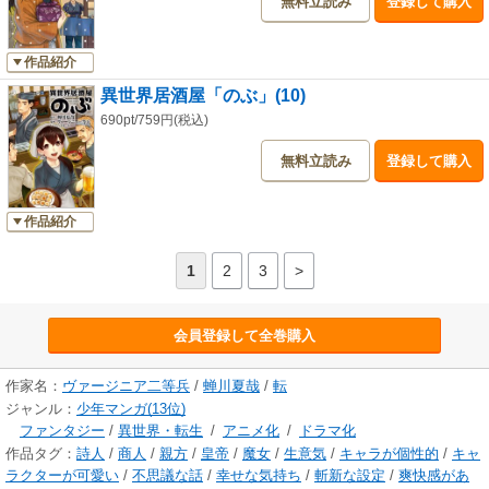
無料立読み
登録して購入
作品紹介
異世界居酒屋「のぶ」(10)
690pt/759円(税込)
無料立読み
登録して購入
作品紹介
1
2
3
>
会員登録して全巻購入
作家名：
ヴァージニア二等兵
/
蝉川夏哉
/
転
ジャンル：
少年マンガ(13位)
ファンタジー
/
異世界・転生
/
アニメ化
/
ドラマ化
作品タグ：
詩人
/
商人
/
親方
/
皇帝
/
魔女
/
生意気
/
キャラが個性的
/
キャ
ラクターが可愛い
/
不思議な話
/
幸せな気持ち
/
斬新な設定
/
爽快感があ