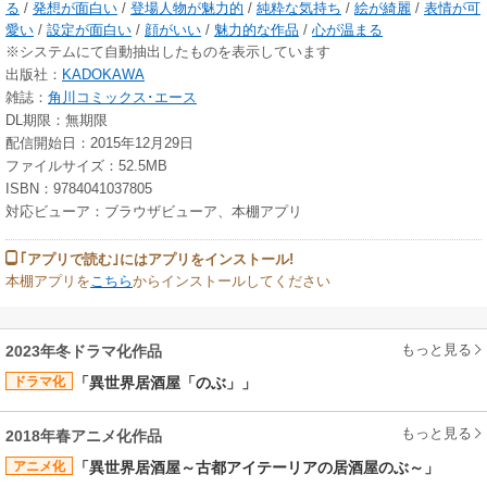
る
/
発想が面白い
/
登場人物が魅力的
/
純粋な気持ち
/
絵が綺麗
/
表情が可
愛い
/
設定が面白い
/
顔がいい
/
魅力的な作品
/
心が温まる
※システムにて自動抽出したものを表示しています
出版社：
KADOKAWA
雑誌：
角川コミックス･エース
DL期限：無期限
配信開始日：2015年12月29日
ファイルサイズ：52.5MB
ISBN：9784041037805
対応ビューア：ブラウザビューア、本棚アプリ
｢アプリで読む｣にはアプリをインストール!
本棚アプリを
こちら
からインストールしてください
もっと見る
2023年冬ドラマ化作品
ドラマ化
「異世界居酒屋「のぶ」」
もっと見る
2018年春アニメ化作品
アニメ化
「異世界居酒屋～古都アイテーリアの居酒屋のぶ～」