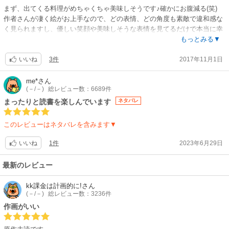
まず、出てくる料理がめちゃくちゃ美味しそうです♪確かにお腹減る(笑)
作者さんが凄く絵がお上手なので、どの表情、どの角度も素敵で違和感な
く見られますし、優しい笑顔や美味しそうな表情を見てるだけで本当に幸
せな気持ちになります！
もっとみる▼
それがより没入間を誘うのか、１巻無料につられて読んで、結局出ている
3件
2017年11月1日
全部追加購入しました(o^∀^o)
いいね
お話も個人的に大満足です♪
私はファンタジーな異世界に現代日本の居酒屋が突如現れるという、突拍
me*
さん
(－/－)
総レビュー数：6689件
子もない設定だからこそ引き込まれたので、どんどんむちゃくちゃな事や
ってくれーという感じ(笑)
まったりと読書を楽しんでいます
ネタバレ
暖かい人が沢山出て来て嫌な気持ちにならないのもすっごくすっごく素敵
だと思います！
このレビューはネタバレを含みます▼
美味しいときの表情がほんと好みです♪
女の子のわたわたしていたり、モグモグしている時の愛らしさはほんと可
1件
2023年6月29日
いいね
愛い！小動物のような表現に癒されるために見ている！！！と言っても過
言ではないです♪
最新のレビュー
この作品は続きが出る限り見続けます！(≧∇≦)
kk課金は計画的に!
さん
(－/－)
総レビュー数：3236件
作画がいい