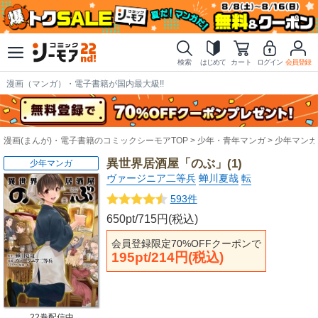
検索
はじめて
カート
ログイン
会員登録
漫画（マンガ）・電子書籍が国内最大級!!
漫画(まんが)・電子書籍のコミックシーモアTOP
少年・青年マンガ
少年マンガ
異世界居酒屋「のぶ」(1)
少年マンガ
ヴァージニア二等兵
蝉川夏哉
転
593件
650pt/715円(税込)
会員登録限定70%OFFクーポンで
195pt/214円(税込)
22巻配信中