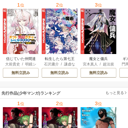
1
2
3
位
位
位
信じていた仲間達
転生したら第七王
魔女と傭兵
ギ
大前貴史
/
明鏡シ
石沢庸介
/
謙虚な
宮木真人
/
超法規
門
にダンジョン奥地
子だったので、気
スイ
/
tef
サークル
/
メル。
的かえる
/
叶世べ
で殺されかけたが
ままに魔術を極め
無料立読み
無料立読み
無料立読み
んち
ギフト『無限ガチ
ます
ャ』でレベル9999
の仲間達を手に入
もっと見る
先行作品(少年マンガ)ランキング
れて元パーティー
メンバーと世界に
1
2
3
位
位
位
復讐＆『ざま
ぁ！』します！