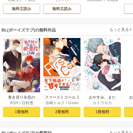
り直しの世界で義
かれて 【電子限定
UMOR【タテヨ
弟達にごまをする
特典付き】
ミ】
無料立読み
無料立読み
【シーモア限定
版】
もっと見る
BL(ボーイズラブ)の無料作品
おやすみ、また
巻き戻り令息の
ファーストコール 1
カトウロカ
ASH
/
日村透
谷崎トルク
/
U-min
ね。ましろくん。
ね。
脱・悪役計画１
～童貞外科医、年
【電子限定漫画付
下ヤクザの嫁にさ
1冊無料
1冊無料
2冊無料
き】
れそうです！～
【単行本版(シーモ
ア限定描き下ろし
もっと見る
BL(ボーイズラブ)の最新刊
付き)】