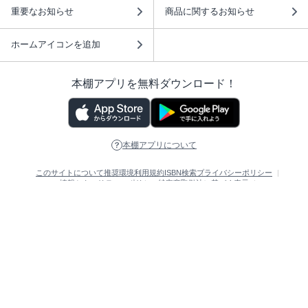
重要なお知らせ
商品に関するお知らせ
ホームアイコンを追加
本棚アプリを無料ダウンロード！
本棚アプリについて
このサイトについて
推奨環境
利用規約
ISBN検索
プライバシーポリシー
情報セキュリティーポリシー
特定商取引法に基づく表示
安心してお使いいただくために
ABJマークは、この電子書店・電子書籍配信サービスが、 著作権者からコンテ
ンツ使用許諾を得た正規版配信サービスであることを示す登録商標（登録番号
第6091713号）です。 詳しくは［ABJマーク］または［電子出版制作・流通協
議会］で検索してください。
(C)NTTソルマーレ