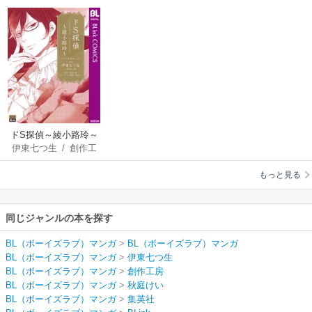
ドS探偵～綾小路玲～
伊東七つ生
/
創作工
【シーモア限定特典
房
/
秋庭けい
付き】
もっと見る
同じジャンルの本を探す
BL（ボーイズラブ）マンガ
>
BL（ボーイズラブ）マンガ
BL（ボーイズラブ）マンガ
>
伊東七つ生
BL（ボーイズラブ）マンガ
>
創作工房
BL（ボーイズラブ）マンガ
>
秋庭けい
BL（ボーイズラブ）マンガ
>
集英社