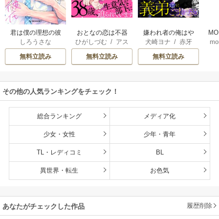
君は僕の理想の彼
おとなの恋は不器
嫌われ者の俺はや
MO
しろうさな
ひがしづむ
/
アス
犬崎ヨナ
/
赤牙
mo
氏
用なので
り直しの世界で義
U
ティル編集部
弟達にごまをする
無料立読み
無料立読み
無料立読み
（分冊版）
その他の人気ランキングをチェック！
総合ランキング
メディア化
少女・女性
少年・青年
TL・レディコミ
BL
異世界・転生
お色気
履歴削除
あなたがチェックした作品