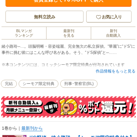
無料立読み
お気に入り
BLマンガ
最新刊
新刊
ランキング
を見る
自動購入
綾小路玲─…。頭脳明晰・容姿端麗、完全無欠の私立探偵。“華麗”に“ドS”に
事件に挑む彼にはこんな呼び名がある。そう、“ドS探偵”と─……
※本コンテンツには、コミックシーモア限定特典が付与されています
作品情報をもっと見る
完結
シーモア限定特典
刑事･警察官(BL)
1巻から
｜
最新刊から