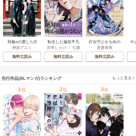
特級αの愛したΩ
転生した脇役平凡
灯台守とかもめの
や
神波アユミ
岩奇しゃけ
/
七瀬
吾妻香夜
な僕は、美形第二
子
か
おむ
王子をヤンデレに
無料立読み
無料立読み
無料立読み
してしまった【シ
ーモア限定版】
もっと見る
先行作品(BLマンガ)ランキング
1
2
3
位
位
位