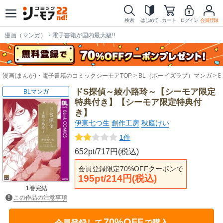
検索
はじめて
カート
ログイン
会員登録
漫画（マンガ）・電子書籍が国内最大級!!
漫画(まんが)・電子書籍のコミックシーモアTOP
BL（ボーイズラブ）マンガ
ドS探偵～綾小路玲～【シーモア限定
BLマンガ
特典付き】【シーモア限定特典付
き】
伊東七つ生
創作工房
秋庭けい
1件
652pt/717円(税込)
会員登録限定70%OFFクーポンで
195pt/214円(税込)
1巻完結
この作品の注意事項
70%OFF
会員登録して
で購入