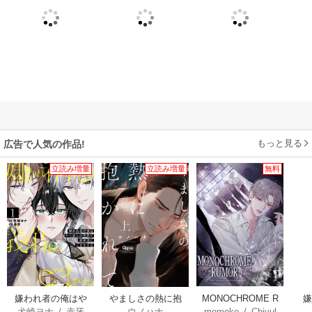
もっと見る
広告で人気の作品!
立読み増量
立読み増量
無料
嫌われ者の俺はや
やましさの熱に抱
MONOCHROME R
犬崎ヨナ
/
赤牙
ウノハナ
momoko
/
Chiyul