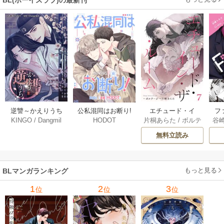
逆讐～かえりうち
エチュード・イ
フ
公私混同はお断り!
KINGO
/
Dangmil
片桐あらた
/
ボルテ
谷
HODOT
～【タテヨミ】 36
ン・ザ・ルーム[Blu
～
【タテヨミ】 67巻
ージ
巻
Mellow] 7巻
下
無料立読み
【
ア
もっと見る
BLマンガランキング
1
2
3
位
位
位