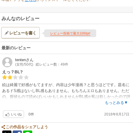
みんなのレビュー
レビューを書く
レビュー投稿で最大1000pt!
最新のレビュー
tenten
さん
(女性/50代)
総レビュー数：49件
えっ？BL?
絵は綺麗で好感がもてますが、内容は少年漫画？と思うほどです。題名に
あるドS感はないしBL感もありません。もちろんエロもありません。ただ
の、探偵もので読めばいいかもしれませんがBL感が私は欲しかったので評
価は低めにさせていただきました。
もっとみる▼
0件
2018年8月17日
いいね
この作品をシェアしよう