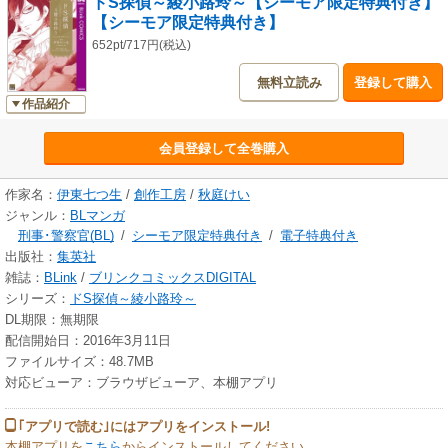
ドS探偵～綾小路玲～【シーモア限定特典付き】
【シーモア限定特典付き】
652pt/717円(税込)
無料立読み
登録して購入
作品紹介
会員登録して全巻購入
作家名：
伊東七つ生
/
創作工房
/
秋庭けい
ジャンル：
BLマンガ
刑事･警察官(BL)
/
シーモア限定特典付き
/
電子特典付き
出版社：
集英社
雑誌：
BLink
/
ブリンクコミックスDIGITAL
シリーズ：
ドS探偵～綾小路玲～
DL期限：無期限
配信開始日：2016年3月11日
ファイルサイズ：48.7MB
対応ビューア：ブラウザビューア、本棚アプリ
｢アプリで読む｣にはアプリをインストール!
本棚アプリを
こちら
からインストールしてください