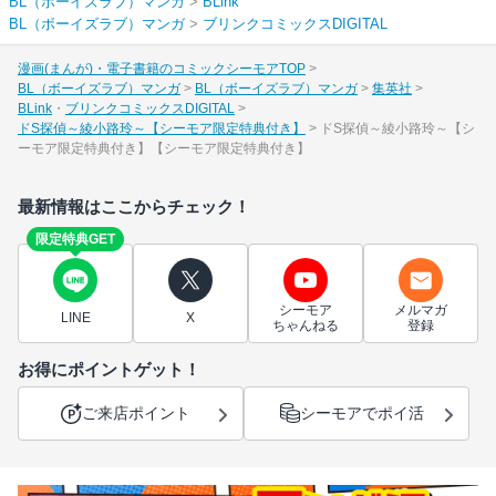
BL（ボーイズラブ）マンガ
>
BLink
BL（ボーイズラブ）マンガ
>
ブリンクコミックスDIGITAL
漫画(まんが)・電子書籍のコミックシーモアTOP
BL（ボーイズラブ）マンガ
BL（ボーイズラブ）マンガ
集英社
BLink
ブリンクコミックスDIGITAL
ドS探偵～綾小路玲～【シーモア限定特典付き】
ドS探偵～綾小路玲～【シ
ーモア限定特典付き】【シーモア限定特典付き】
最新情報はここからチェック！
限定特典GET
シーモア
メルマガ
LINE
X
ちゃんねる
登録
お得にポイントゲット！
ご来店ポイント
シーモアでポイ活