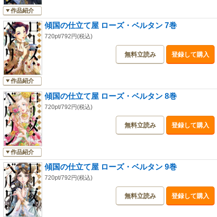
作品紹介
傾国の仕立て屋 ローズ・ベルタン 7巻
720pt/792円(税込)
無料立読み
登録して購入
作品紹介
傾国の仕立て屋 ローズ・ベルタン 8巻
720pt/792円(税込)
無料立読み
登録して購入
作品紹介
傾国の仕立て屋 ローズ・ベルタン 9巻
720pt/792円(税込)
無料立読み
登録して購入