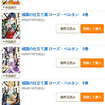
作品紹介
傾国の仕立て屋 ローズ・ベルタン 4巻
680pt/748円(税込)
無料立読み
登録して購入
作品紹介
傾国の仕立て屋 ローズ・ベルタン 5巻
680pt/748円(税込)
無料立読み
登録して購入
作品紹介
傾国の仕立て屋 ローズ・ベルタン 6巻
680pt/748円(税込)
無料立読み
登録して購入