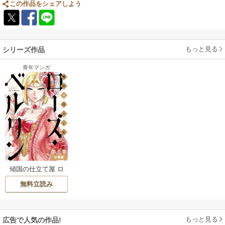
この作品をシェアしよう
もっと見る
シリーズ作品
青年マンガ
傾国の仕立て屋 ロ
ーズ・ベルタン 分
無料立読み
冊版
もっと見る
広告で人気の作品!