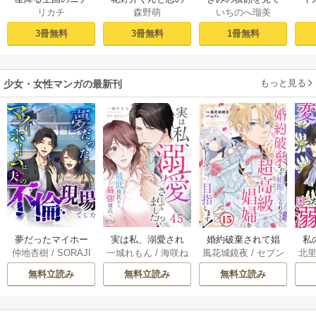
リカチ
森野萌
いちのへ瑠美
（１）
病（１）
いた（１）
せ
3冊無料
3冊無料
1冊無料
もっと見る
少女・女性マンガの最新刊
夢だったマイホー
実は私、溺愛され
婚約破棄されて娼
私
仲地杏樹
/
SORAJI
一城れもん
/
海咲ね
風花城鏡夜
/
セブン
北
ムは夫の不倫現場
てました！？ ～
館に売られる（予
MA
むる
でした【分冊版】 5
最低彼氏から最強
定）なので、超高
ね
無料立読み
無料立読み
無料立読み
巻
彼氏へ～ 45巻
級娼婦を目指しま
よ
す！ 15巻