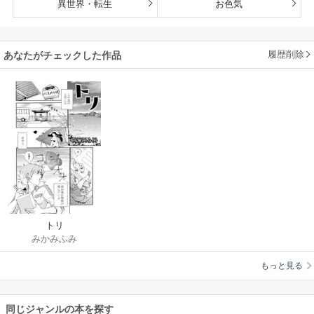
異世界・転生
お色気
履歴削除
あなたがチェックした作品
トリ
みかみふみ
もっと見る
同じジャンルの本を探す