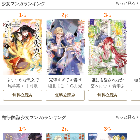
もっと見る
少女マンガランキング
1
2
3
位
位
位
ふつつかな悪女で
完璧すぎて可愛げ
誰にも愛されなか
極
尾羊英
/
中村颯
綾北まご
/
冬月光
空木おむ
/
青季ふ
はございますが ～
がないと婚約破棄
った醜穢令嬢が幸
を
希
/
ゆき哉
輝
/
昌未
ゆ
/
白谷ゆう
雛宮蝶鼠とりかえ
された聖女は隣国
せになるまで
無料立読み
無料立読み
無料立読み
伝～
に売られる
もっと見る
先行作品(少女マンガ)ランキング
1
2
3
位
位
位