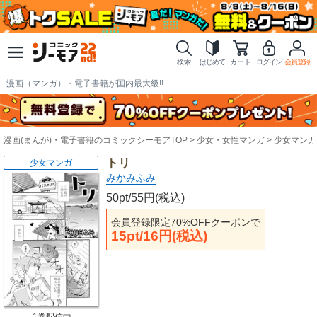
検索
はじめて
カート
ログイン
会員登録
漫画（マンガ）・電子書籍が国内最大級!!
漫画(まんが)・電子書籍のコミックシーモアTOP
少女・女性マンガ
少女マンガ
トリ
少女マンガ
みかみふみ
50pt/55円(税込)
会員登録限定70%OFFクーポンで
15pt/16円(税込)