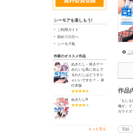
無料会員登録
シーモアを楽しもう!
ご利用ガイド
初めての方へ
シーモア島
こ
作家のオススメ作品
ぬきたし－抜きゲー
みたいな島に住んで
るわたしはどうすり
ゃいいですか？－ 単
行本版
作品
ぬきたしR
「もしも
俺が、ド
カライズ
もっと見る
完結