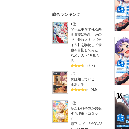
総合ランキング
1位
ゲーム中盤で死ぬ悪
役貴族に転生したの
で、外れスキル【テ
イム】を駆使して最
強を目指してみた
八又ナガト
/
月山可
也
（3.8）
2位
妹は知っている
雁木万里
（4.5）
3位
かたわれ令嬢が男装
する理由（コミッ
ク）
雨宮 レイ．
/
MONA
/