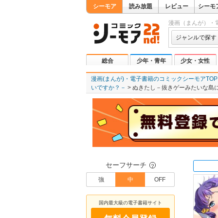
シーモア
読み放題
レビュー
シーモ
漫画（まんが）・
ジャンルで探す
総合
少年・青年
少女・女性
漫画(まんが)・電子書籍のコミックシーモアTOP
いですか？－
ぬきたし－抜きゲーみたいな島に
セーフサーチ
？
強
中
OFF
国内最大級の電子書籍サイト