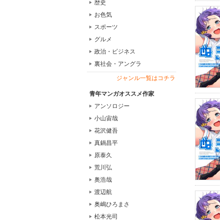
歴史
お色気
スポーツ
グルメ
政治・ビジネス
裏社会・アングラ
ジャンル一覧はコチラ
青年マンガオススメ作家
アンソロジー
小山宙哉
花沢健吾
真鍋昌平
原泰久
荒川弘
奥浩哉
渡辺航
奥嶋ひろまさ
松本光司