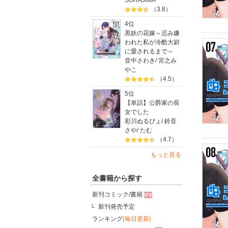
SORAJIMA
（3.8）
4位
黒妖の花嫁～忌み嫌
われた私が冷酷大尉
に愛されるまで～
音中さわき
/
宮之み
やこ
（4.5）
5位
【単話】公爵家の長
女でした
彩川ぬるぴょ
/
鈴音
さや
/
たむ
（4.7）
もっと見る
全書籍から探す
新刊コミック/書籍
新刊発売予定
ランキング
(毎日更新)