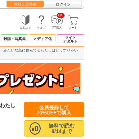
無料会員登録
ログイン
UP!
はじめて
ヘルプ
PT購入
カート
ライト
雑誌・写真集
メディア化
アダルト
ーみたいな島に住んでるわたしはどうすりゃい
わたし
会員登録して
70%OFFで購入
無料で読む
0
¥
8/14まで