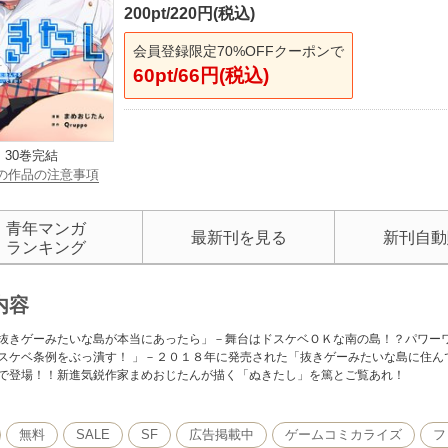
200pt/220円(税込)
会員登録限定70%OFFクーポンで
60pt/66円(税込)
30巻完結
の作品の注意事項
青年マンガ
最新刊を見る
新刊自動
ランキング
内容
抜きゲーみたいな島が本当にあったら」－舞台はドスケベＯＫな南の島！？パワー
スケベ条例をぶっ潰す！ 」－２０１８年に発売された「抜きゲーみたいな島に住ん
で登場！！新進気鋭作家まめおじたんが描く「ぬきたし」を篤とご覧あれ！
無料
SALE
SF
広告掲載中
ゲームコミカライズ
フ