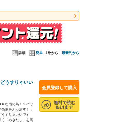
詳細
簡単
1巻から｜
最新刊から
はどうすりゃいい
会員登録して購入
無料で読む
0
ＯＫな南の島！？パワ
¥
8/14まで
条例をぶっ潰す！ 」
どうすりゃいいです
描く「ぬきたし」を篤