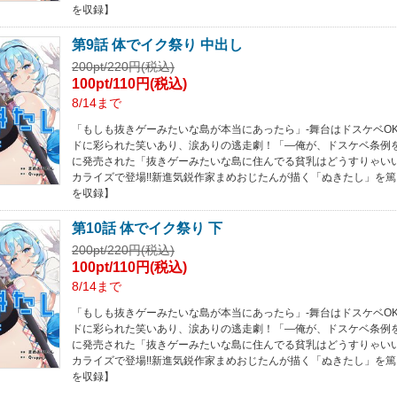
を収録】
第9話 体でイク祭り 中出し
200pt/220円(税込)
100pt/110円(税込)
8/14まで
「もしも抜きゲーみたいな島が本当にあったら」-舞台はドスケベOK
ドに彩られた笑いあり、涙ありの逃走劇！「―俺が、ドスケベ条例をぶっ
に発売された「抜きゲーみたいな島に住んでる貧乳はどうすりゃい
カライズで登場!!新進気鋭作家まめおじたんが描く「ぬきたし」を篤
を収録】
第10話 体でイク祭り 下
200pt/220円(税込)
100pt/110円(税込)
8/14まで
「もしも抜きゲーみたいな島が本当にあったら」-舞台はドスケベOK
ドに彩られた笑いあり、涙ありの逃走劇！「―俺が、ドスケベ条例をぶっ
に発売された「抜きゲーみたいな島に住んでる貧乳はどうすりゃい
カライズで登場!!新進気鋭作家まめおじたんが描く「ぬきたし」を篤
を収録】