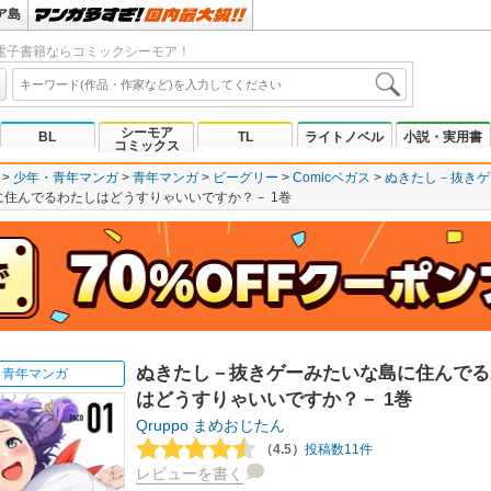
ア島
電子書籍ならコミックシーモア！
シーモア
BL
TL
ライトノベル
小説・実用書
コミックス
少年・青年マンガ
青年マンガ
ビーグリー
Comicベガス
ぬきたし－抜きゲ
住んでるわたしはどうすりゃいいですか？－ 1巻
ぬきたし－抜きゲーみたいな島に住んでる
青年マンガ
はどうすりゃいいですか？－ 1巻
Qruppo
まめおじたん
（4.5）
投稿数11件
レビューを書く