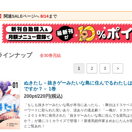
】
関連SALEページへ
8/14
まで
ラインナップ
全30巻完結
1
2
3
>
ぬきたし－抜きゲーみたいな島に住んでるわたし
ですか？－ 1巻
200pt/220円(税込)
「もしも抜きゲーみたいな島が本当にあったら」－舞台はドスケベ
ーワードに彩られた笑いあり、涙ありの逃走劇！「―俺が、ドスケベ
－２０１８年に発売された「抜きゲーみたいな島に住んでる貧乳は
か？」が遂にコミカライズで登場！！新進気鋭作家まめおじたんが
とご覧あれ！