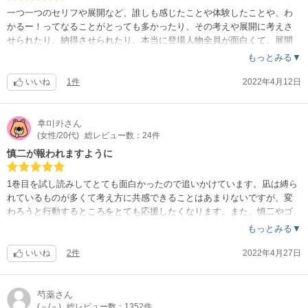
一つ一つのセリフや展開など、誰しも感じたことや体験したことや、わ
かるー！ってなることがとっても多かったり、その考えや展開に考えさ
せられたり、納得させられたり、本当に登場人物全員が面白くて、展開
にストーリーに飽きることがないです。どんどん変わっていく主人公に
もっとみる▼
いつのまにか大好きになってしまいます。本当にみな読むべし！
いいね
1件
2022年4月12日
후미카
さん
(女性/20代)
総レビュー数：24件
慎二が報われますように
1巻目を試し読みしてとても面白かったので追いかけています。凪は縛ら
れているものが多くて考え方に共感できることはあまりないですが、変
わろうと行動するところをとても応援したくなります。また、慎二やゴ
ンとの恋の行方も気になります！素直になれない小3男子の慎二がんばれ
もっとみる▼
！！
いいね
2件
2022年4月27日
芍薬
さん
(－/－)
総レビュー数：1352件