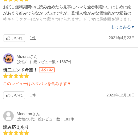
お試し無料期間中に読み始めたら見事にハマり全巻制覇中。はじめは絵
があまり好みでらなかったのですが、登場人物がみな個性的かつ愛着の
枠キャラクターばかりで惹きつけられます。ドラマは最終回を迎えまし
たが、漫画は誰とどうなるのか今から楽しみです。
もっとみる▼
いいね
1件
2021年4月23日
Mizuna
さん
(女性/－)
総レビュー数：1667件
慎二エンド希望！
ネタバレ
このレビューはネタバレを含みます▼
いいね
1件
2023年12月10日
Mode on
さん
(女性/50代)
総レビュー数：183件
読み応えあり