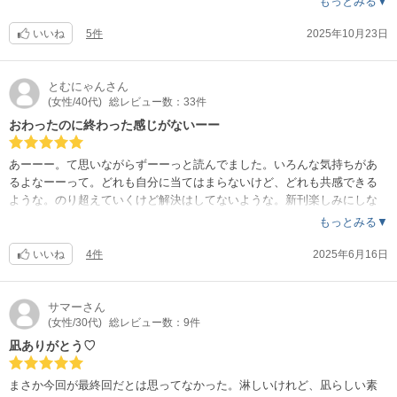
もっとみる▼
品でした。面白かった！
いいね
5件
2025年10月23日
とむにゃん
さん
(女性/40代)
総レビュー数：33件
おわったのに終わった感じがないーー
あーーー。て思いながらずーーっと読んでました。いろんな気持ちがあ
るよなーーって。どれも自分に当てはまらないけど、どれも共感できる
ような。のり超えていくけど解決はしてないような。新刊楽しみにしな
がら、完結でしんじとくっつくと期待しながらの最終巻。なんつーか最
もっとみる▼
初から最後まで凪のお暇という作品でした！
いいね
4件
2025年6月16日
サマー
さん
(女性/30代)
総レビュー数：9件
凪ありがとう♡
まさか今回が最終回だとは思ってなかった。淋しいけれど、凪らしい素