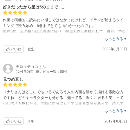
好きだったから星は5のままで…。
作画は積極的に読みたい感じではなかったけれど、ドラマが始まるタイ
ミングで読み始め、5巻までとても面白かったのです。
現在9巻。凪の舞台は北海道に移り、登場人物も多様化して、母だけでな
く祖母にもスポットが当てられてきて・・・今度は母のお暇とか。う〜
もっとみる▼
ん・・・。
そろそろ着地点が欲しいなぁと、好きだったからこそ思います。
いいね
8件
2022年1月30日
チロルチョコ
さん
(女性/30代)
総レビュー数：88件
見つめ直し
コナリさんはどこにでもいるであろう人の内面を細かく描ける素敵な方
ですね。どのキャラクターも分かる！知ってる！近くに居る！笑…って
少し怖さを感じたり、同時に自分にも当てはまる部分があって、読んで
いる間は凪と共に自分を見つめ直す時間が持てます。合間に出てくる節
もっとみる▼
約レシピも簡単に作れる物が多くて有難い！笑
いいね
3件
2019年8月3日