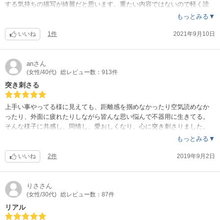
する気持ちの描写が綺麗だと思います。重たい内容ではないので軽く読
めるのもお勧め出来る１つです。
もっとみる▼
いいね
1件
2021年9月10日
an
さん
(女性/40代)
総レビュー数：913件
突き刺さる
上手い事やってる様に見えても、距離感を掴めなかったり空気読めなか
ったり、外面に疲れたりしながら皆んな思い悩んで不器用に生きてる。
そんな様子に共感し、同情し、愛おしくなり、心に突き刺さりました。
慎二が泣け過ぎて辛い。
もっとみる▼
今までの女性向け漫画の中で１番好きです。
いいね
2件
2019年9月2日
りさ
さん
(女性/30代)
総レビュー数：87件
リアル