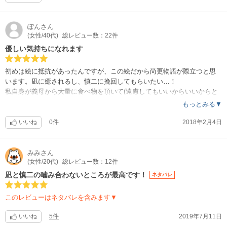
ゆるい作風にみえて、名作だと思います。
ぽん
さん
(女性/40代)
総レビュー数：22件
優しい気持ちになれます
初めは絵に抵抗があったんですが、この絵だから尚更物語が際立つと思
います。凪に癒されるし、慎二に挽回してもらいたい…！
私自身が義母から大量に食べ物を頂いて(遠慮してもいいからいいからと
くださる)、大概だめにしてしまうので、凪を見習って無駄にしないよう
もっとみる▼
に努力しようと思いました。
いいね
0件
2018年2月4日
みみ
さん
(女性/20代)
総レビュー数：12件
凪と慎二の噛み合わないところが最高です！
ネタバレ
このレビューはネタバレを含みます▼
いいね
5件
2019年7月11日