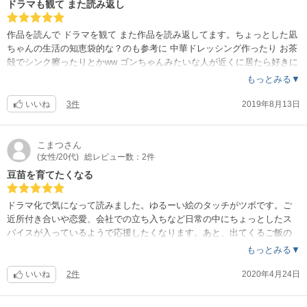
ドラマも観て また読み返し
作品を読んで ドラマを観て また作品を読み返してます。ちょっとした凪
ちゃんの生活の知恵袋的な？のも参考に 中華ドレッシング作ったり お茶
殻でシンク擦ったりとか‪w‪w ゴンちゃんみたいな人が近くに居たら好きに
なるだろな
もっとみる▼
いいね
3件
2019年8月13日
こまつ
さん
(女性/20代)
総レビュー数：2件
豆苗を育てたくなる
ドラマ化で気になって読みました。ゆるーい絵のタッチがツボです。ご
近所付き合いや恋愛、会社での立ち入ちなど日常の中にちょっとしたス
パイスが入っているようで応援したくなります。あと、出てくるご飯の
レシピが美味しそうでまねしたくなります（笑）
もっとみる▼
いいね
2件
2020年4月24日