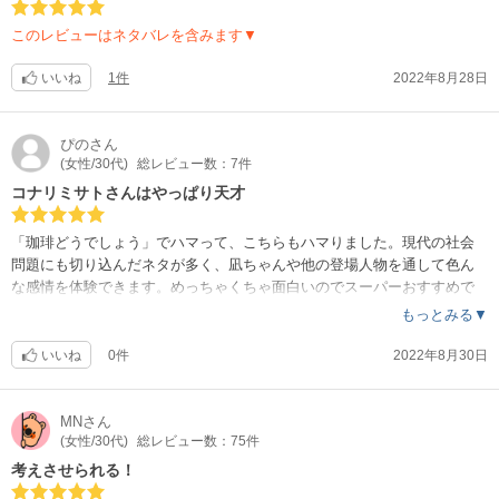
このレビューはネタバレを含みます▼
いいね
1件
2022年8月28日
ぴの
さん
(女性/30代)
総レビュー数：7件
コナリミサトさんはやっぱり天才
「珈琲どうでしょう」でハマって、こちらもハマりました。現代の社会
問題にも切り込んだネタが多く、凪ちゃんや他の登場人物を通して色ん
な感情を体験できます。めっちゃくちゃ面白いのでスーパーおすすめで
す！
もっとみる▼
いいね
0件
2022年8月30日
MN
さん
(女性/30代)
総レビュー数：75件
考えさせられる！