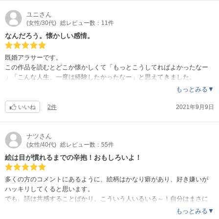
ユニ
さん
(女性/30代)
総レビュー数：11件
なんだろう。懐かしい感情。
既婚アラサーです。
この作品を読むとどこか懐かしくて「もっとこうしてればよかったなー
」「こんな人生、一度は経験したかったなー」と思えてきました。
凪ちゃんと周囲の人たちの関係、凪彼女の生活、ファッション、母親と
もっとみる▼
の関係…
どこか懐かしくて思わず心臓がきゅーっとする
いいね
2件
2021年9月9日
とても素敵な作品です。
ナツ
さん
(女性/40代)
総レビュー数：55件
絵は目が慣れるまでの辛抱！おもしろいよ！
多くの方のコメントにあるように、絵柄はかなり癖があり、好き嫌いが
ハッキリしてくると思います。
でも、話は共感することばかり。こういう人いるいる～！自分はまさに
こうだ！と頷いてしまいます。
もっとみる▼
清廉だけではない主人公の正直さにも好感が持てます。最後はどちらを