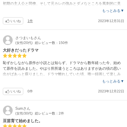
初期の主人公と同僚、そして元カレの強みとダメなところを風刺的に見
せるシーンと主人公のライフハックネタが沢山あって面白い。
もっとみる▼
いいね
1件
2023年12月31日
さつまいも
さん
(女性/20代)
総レビュー数：150件
大好きだったドラマ
恥ずかしながら原作が小説とは知らず、ドラマから数年経った今、始め
て原作を読みました。やはり所所違うところはありますがあの頃の思い
出がばあっと蘇りました。ドラマ離れしていた頃、唯一録画して楽しみ
にしていたものでした。懐かしいです。読み返しても色褪せない名作で
もっとみる▼
す。
いいね
0件
2023年12月22日
Sum
さん
(女性/30代)
総レビュー数：2件
豆苗育て始めました。