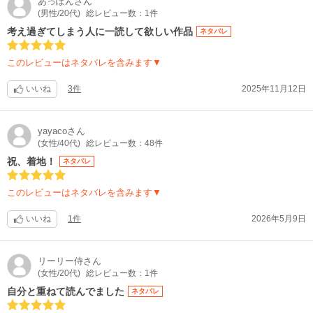
あっぽん
さん
(男性/20代)
総レビュー数：1件
考え過ぎてしまう人に一読して欲しい作品
ネタバレ
このレビューはネタバレを含みます▼
いいね
3件
2025年11月12日
yayaco
さん
(女性/40代)
総レビュー数：48件
祝、着地！
ネタバレ
このレビューはネタバレを含みます▼
いいね
1件
2026年5月9日
リーリー侍
さん
(女性/20代)
総レビュー数：1件
自分と重ねて読んでました
ネタバレ