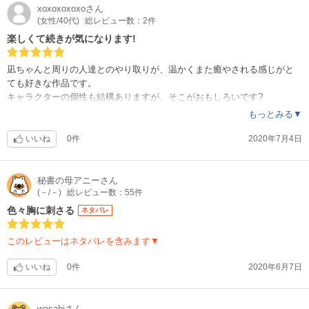
xoxoxoxoxo
さん
(女性/40代)
総レビュー数：2件
楽しくて続きが気になります!
凪ちゃんと周りの人達とのやり取りが、温かくまた癒やされる感じがと
ても好きな作品です。
キャラクターの個性も結構ありますが、そこがおもしろいです?
個人的には慎二みたいなタイプの人を頑張れーと応援したくなります!
もっとみる▼
続きが楽しみな作品です?
いいね
0件
2020年7月4日
秘書の母アニー
さん
(－/－)
総レビュー数：55件
色々胸に刺さる
ネタバレ
このレビューはネタバレを含みます▼
いいね
0件
2020年6月7日
wasabi
さん