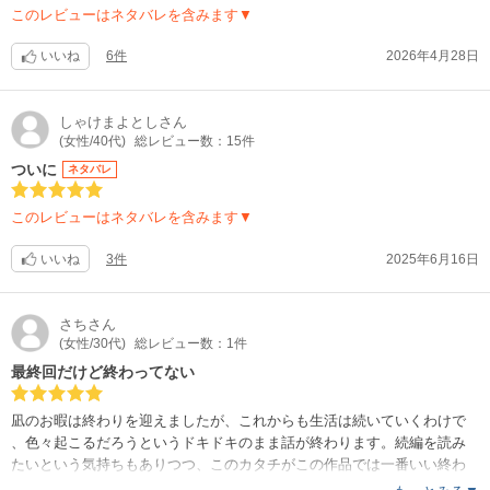
このレビューはネタバレを含みます▼
いいね
6件
2026年4月28日
しゃけまよとし
さん
(女性/40代)
総レビュー数：15件
ついに
ネタバレ
このレビューはネタバレを含みます▼
いいね
3件
2025年6月16日
さち
さん
(女性/30代)
総レビュー数：1件
最終回だけど終わってない
凪のお暇は終わりを迎えましたが、これからも生活は続いていくわけで
、色々起こるだろうというドキドキのまま話が終わります。続編を読み
たいという気持ちもありつつ、このカタチがこの作品では一番いい終わ
り方な気もします。色々な視点で色々な展開があって、とても好きな作