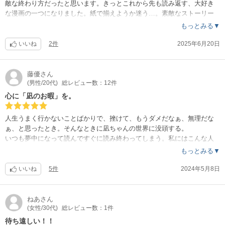
敵な終わり方だったと思います。きっとこれから先も読み返す、大好き
な漫画の一つになりました。紙で揃えようか迷う…。素敵なストーリー
をありがとうございました。
もっとみる▼
いいね
2件
2025年6月20日
藤優
さん
(男性/20代)
総レビュー数：12件
心に「凪のお暇」を。
人生うまく行かないことばかりで、挫けて、もうダメだなぁ、無理だな
ぁ、と思ったとき。そんなときに凪ちゃんの世界に没頭する。
いつも夢中になって読んですぐに読み終わってしまう。私にはこんな人
生はあり得ない、と思っているからこそ夢中になる。
もっとみる▼
一歩踏み出す勇気を貰える、そんな世界がここにある。
いいね
5件
2024年5月8日
ねあ
さん
(女性/30代)
総レビュー数：1件
待ち遠しい！！