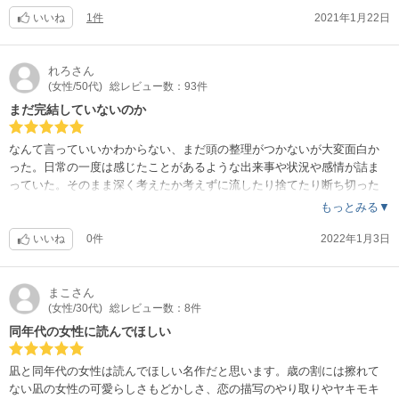
選ぶのか、選ばないのか、この先が楽しみです。
いいね
1件
2021年1月22日
れろ
さん
(女性/50代)
総レビュー数：93件
まだ完結していないのか
なんて言っていいかわからない、まだ頭の整理がつかないが大変面白か
った。日常の一度は感じたことがあるような出来事や状況や感情が詰ま
っていた。そのまま深く考えたか考えずに流したり捨てたり断ち切った
りしたことのオンパレードだったようなそうなのか。続き早く読みたい
もっとみる▼
です。
いいね
0件
2022年1月3日
まこ
さん
(女性/30代)
総レビュー数：8件
同年代の女性に読んでほしい
凪と同年代の女性は読んでほしい名作だと思います。歳の割には擦れて
ない凪の女性の可愛らしさもどかしさ、恋の描写のやり取りやヤキモキ