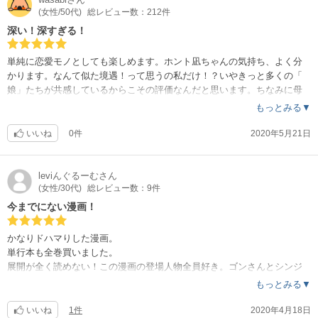
(女性/50代)
総レビュー数：212件
深い！深すぎる！
単純に恋愛モノとしても楽しめます。ホント凪ちゃんの気持ち、よく分
かります。なんて似た境遇！って思うの私だけ！？いやきっと多くの「
娘」たちが共感しているからこその評価なんだと思います。ちなみに母
親の気持ちも分かります…
もっとみる▼
いいね
0件
2020年5月21日
leviんぐるーむ
さん
(女性/30代)
総レビュー数：9件
今までにない漫画！
かなりドハマりした漫画。
単行本も全巻買いました。
展開が全く読めない！この漫画の登場人物全員好き。ゴンさんとシンジ
の二人のやりとりのシーンが面白い（笑）凪はどちらを選ぶか本当に分
もっとみる▼
からないな。ドラマは終わっちゃったけれどドラマも本当におもしろか
った。
いいね
1件
2020年4月18日