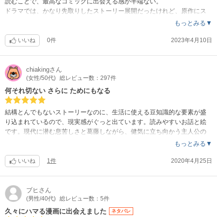
読むことで、最高なコミックに出会える感が半端ない。
ドラマでは、かなり先取りしたストーリー展開だったけれど、原作にス
トーリーの奥深さを感じる。
もっとみる▼
次回が待ち遠しい！！
いいね
0件
2023年4月10日
chiaking
さん
(女性/50代)
総レビュー数：297件
何それ切ない さらに ためにもなる
結構とんでもないストーリーなのに、生活に使える豆知識的な要素が盛
り込まれているので、現実感がぐっと出ています。読みやすいお話と絵
です。現代に潜む息苦しさと葛藤しながら、健気に立ち向かう主人公の
物語です。
もっとみる▼
いいね
1件
2020年4月25日
ブヒ
さん
(男性/40代)
総レビュー数：5件
久々にハマる漫画に出会えました
ネタバレ