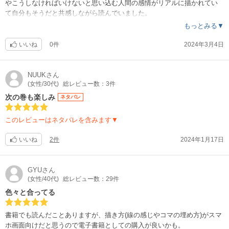
やこうしなければいけないと思い込む人間の感情がリアルに描かれてい
て自分もそうだと共感しながら読んでいました。
続きを楽しみにしています！
もっとみる▼
いいね
0件
2024年3月4日
NUUK
さん
(女性/30代)
総レビュー数：3件
次の巻も楽しみ
ネタバレ
このレビューはネタバレを含みます▼
いいね
2件
2024年1月17日
GYU
さん
(女性/40代)
総レビュー数：29件
色々と合ってる
書籍でも読んだことありますが、描き方(線の感じやコマの埋め方)がスマ
ホ画面向けだと思うので電子書籍としての購入が良いかも。