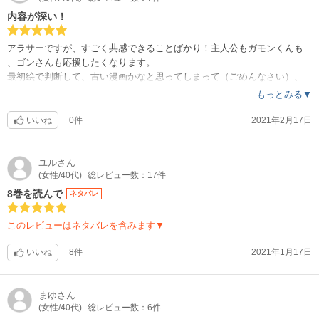
内容が深い！
アラサーですが、すごく共感できることばかり！主人公もガモンくんも
、ゴンさんも応援したくなります。
最初絵で判断して、古い漫画かなと思ってしまって（ごめんなさい）、
内容もそんなに期待していませんでしたが、まさに今時の悩める女子の
もっとみる▼
漫画です。ハマってしまって、新刊が出るのを心待ちにしています‼
いいね
0件
2021年2月17日
ユル
さん
(女性/40代)
総レビュー数：17件
8巻を読んで
ネタバレ
このレビューはネタバレを含みます▼
いいね
8件
2021年1月17日
まゆ
さん
(女性/40代)
総レビュー数：6件