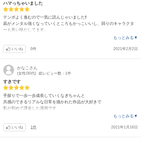
ハマっちゃいました
テンポよく進むので一気に読んじゃいました❗️
凪がメンタル強くなっていくところもかっこいいし、回りのキャラクタ
ーも良い味だしてます。
個人的には凪のママにも田舎やおばあちゃんから解放されてストレスフ
もっとみる▼
リーな生活を手に入れて欲しいです。
いいね
0件
2021年2月2日
かなこ
さん
(女性/30代)
総レビュー数：1件
すきです
手探りで一歩一歩成長していくなぎちゃんと
共感のできるリアルな日常を描かれた作品が大好きで
私が初めて課金した漫画です
なぎちゃんが素敵だから個性豊かな人達が集まる
もっとみる▼
関わると最初とは違った印象になる人間模様が好きです
人見知りな私ですが私も知らない人と話してみようって思える作品です
いいね
1件
2021年1月16日