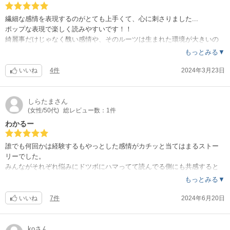
繊細な感情を表現するのがとても上手くて、心に刺さりました...
ポップな表現で楽しく読みやすいです！！
綺麗事だけじゃなく醜い感情や、そのルーツは生まれた環境が大きいの
もすごいわかる。こういうマンガを待ってた！
もっとみる▼
先が読みたくて待ち遠しい！！！！！
いいね
4件
2024年3月23日
しらたま
さん
(女性/50代)
総レビュー数：1件
わかるー
誰でも何回かは経験するもやっとした感情がカチッと当てはまるストー
リーでした。
みんながそれぞれ悩みにドツボにハマってて読んでる側にも共感すると
ころだらけなのがひきつけられ、
もっとみる▼
これから先、みんなが待ち受けてる壁をどう突破するのか楽しみです。
いいね
7件
2024年6月20日
ko
さん