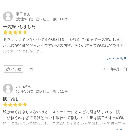
華子
さん
(女性/40代)
総レビュー数：60件
一気買いしました
ドラマは見ていないのですが無料1巻目を読んで7巻まで一気買いしまし
た。絵が特徴的だったんですが話の内容、テンポすべてが現代的でリア
ルですごく楽しかった。
リアルだけど虚構だけどリアル。
もっとみる▼
そんないい世界に浸れて幸せでした。8巻が待ち遠しい。
いいね
1件
2020年4月20日
chim
さん
(女性/30代)
総レビュー数：51件
慎二推し
絵は全く好きじゃないけど、ストーリーにどんどん引き込まれる。慎二
、ひねくれすぎてるけどホント報われて欲しい！！凪は慎二の本当の気
持ちに気がついて欲しいし、この2人にうまくいってほしいって思ってる
けど、どうなるのか、この先も楽しみな作品です。