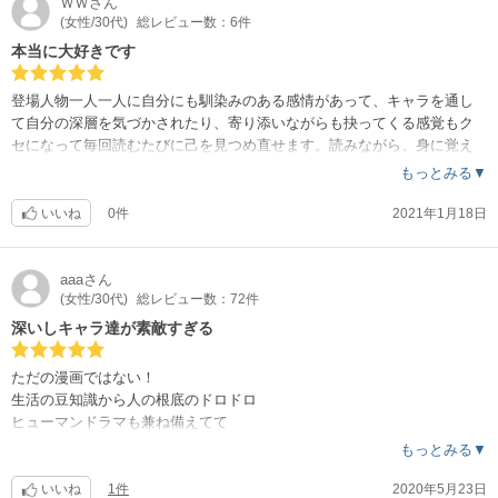
ＷＷ
さん
(女性/30代)
総レビュー数：6件
本当に大好きです
登場人物一人一人に自分にも馴染みのある感情があって、キャラを通し
て自分の深層を気づかされたり、寄り添いながらも抉ってくる感覚もク
セになって毎回読むたびに己を見つめ直せます。読みながら、身に覚え
のある感情だと中々ぐっさりくるものもありますが、凪ちゃんを見てる
もっとみる▼
ともがきながらも前向きになれるので本当に大好きな作品です…！
いいね
0件
2021年1月18日
aaa
さん
(女性/30代)
総レビュー数：72件
深いしキャラ達が素敵すぎる
ただの漫画ではない！
生活の豆知識から人の根底のドロドロ
ヒューマンドラマも兼ね備えてて
凄く深いお話です。
もっとみる▼
出てくるキャラ達も脇役まで面白い。
いいね
1件
2020年5月23日