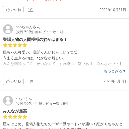
いいね
1件
2022年10月31日
naoちゃん
さん
(女性/50代)
総レビュー数：4件
登場人物の人間模様の妙がはまる！
凪ちゃん可愛い。我聞くんいじらしい？笑笑
うまく生きるのは、なかなか難しい。
みんな頑張ってて、せつなくて、すれ違い、笑いあり、みんないいヒト
で、心暖かいシーンもありの盛りだくさんの人間模様。ハマりました。
もっとみる▼
続きがきになる！
いいね
1件
2023年1月3日
kikyo
さん
(女性/60代～)
総レビュー数：9件
みんなが最高
凪をはじめ、登場人物たちの一挙一動やコトバが凄い！細かくちゃんと