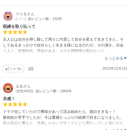
りらる
さん
(－/－)
総レビュー数：250件
呪縛を取り払って
主人公は自分を押し殺して周りに忖度して自分を変えて生きてきた。そ
してあるきっかけで自分らしく生きる様になるのだが。その潔さ。出会
う人々。皆個性的。理由がある。その人間模様が面白かった。
もっとみる▼
いいね
2件
2023年12月1日
まあ
さん
(女性/40代)
総レビュー数：1984件
共感！
ドラマ化していたので興味があって読み始めたら、面白すぎる～！
最初絵が苦手でしたが、今は愛嬌たっぷりの絵柄で好きになりました。
凪が自分に重なり、共感しかないです！どんどん変わっていく姿にわた
しも勇気をもらいます！