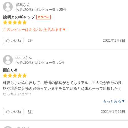
胃薬
さん
(女性/20代)
総レビュー数：25件
絵柄とのギャップ
ネタバレ
このレビューはネタバレを含みます▼
いいね
2件
2021年1月3日
demo
さん
(女性/20代)
総レビュー数：1件
面白い‼︎
可愛らしい絵に反して、感情の描写がとてもリアル。主人公が自分の性
格や境遇に足掻き頑張っている姿を見ていると頑張れーって応援したく
なっちゃいます！
所々で出てくる節約術がタメにもなってとても面白いです‼︎
もっとみる▼
いいね
3件
2021年1月16日