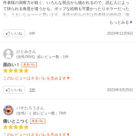
作者様の洞察力が鋭く、いろんな視点から描かれるので、読む人によっ
て抉られる角度が違うかも。ポップな絵柄も可愛かったりホラーだった
り。うまいなぁーーと思います。本作が好みの方は作者様の他作品「珈
琲どうでしょう」もオススメです。
もっとみる▼
いいね
0件
2023年12月9日
ひとみ
さん
(女性/30代)
総レビュー数：1件
面白い！
ネタバレ
このレビューはネタバレを含みます▼
いいね
2件
2023年3月25日
パチたろう
さん
(女性/－)
総レビュー数：79件
痛いとこつく
ネタバレ
このレビューはネタバレを含みます▼