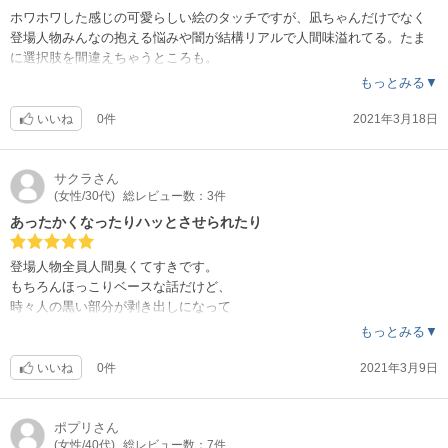
ホワホワした感じの可愛らしい絵のタッチですが、凪ちゃんだけでなく
登場人物みんなの抱える悩みや闇が結構リアルで人間味溢れてる。たま
に選択肢を間違えちゃうところも。
毎回凪ちゃんの考え方にハッとさせられます。
もっとみる▼
みんな幸せになって欲しいなぁ。
とっても面白い作品なのでおすすめです。
いいね
0件
2021年3月18日
サクラ
さん
(女性/30代)
総レビュー数：3件
あったかくなったりハッとさせられたり
登場人物全員人間臭くてすきです。
もちろんほっこりベースな話だけど、
時々人の黒い部分が剥き出しになって
より面白い。
もっとみる▼
現代で同じような悩み持ってる人多そう。
いいね
0件
2021年3月9日
ポプリ
さん
(女性/40代)
総レビュー数：7件