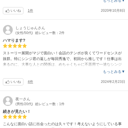
もっとみる▼
いいね
1件
2020年10月8日
しょうじゅん
さん
(女性/50代)
総レビュー数：2件
ハマります?
ストーリー展開がマジで面白い！会話のテンポが良くてワードセンスが
抜群。特にシンジ君の返しが毎回秀逸で、初回から推しです！仕事は出
来るのに、大事な人との関係は、めちゃくちゃに不器用で一途なシンジ
に幸あれ〜！！
もっとみる▼
いいね
4件
2024年2月23日
夜一
さん
(男性/20代)
総レビュー数：1件
続きが見たい！
こんなに面白い話に出会ったのは久々です！考えないようにしている事