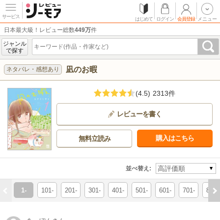
サービス
はじめて
ログイン
会員登録
メニュー
日本最大級！レビュー総数
449万
件
ジャンル
で探す
凪のお暇
ネタバレ・感想あり
(4.5)
2313件
レビューを書く
購入はこちら
無料立読み
並べ替え:
1-
101-
201-
301-
401-
501-
601-
701-
801-