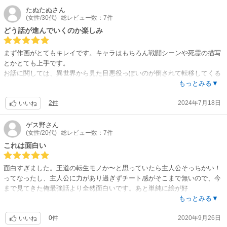
グロ耐性必要だけどあまりひどくは描かれていないので皆読めるんじゃな
たぬたぬ
さん
(女性/30代)
総レビュー数：7件
いかな。少しダークな少年漫画。面白いです。
どう話が進んでいくのか楽しみ
まず作画がとてもキレイです。キャラはもちろん戦闘シーンや死霊の描写
とかとても上手です。
お話に関しては、異世界から見た目悪役っぽいのが倒されて転移してくる
のが始まりです。他の方も言ってますが、主人公そっちかい！ってなりま
もっとみる▼
した(笑)
2件
2024年7月18日
主人公が強キャラ感と独自の価値観を持っていて、一概にいい人とは言え
いいね
ないけど、内に入れたものはちゃんと大事にするキャラです。
いろんな伏線だったり偶然だと考えていたことがそうじゃなかったりと、
ゲス野
さん
(女性/20代)
総レビュー数：7件
話的に面白いですが、こういう系統に慣れてないとちょっとややこしいと
感じるかもしれません。自分なりに考察して読んだりする方は好きかと思
これは面白い
います。
面白すぎました。王道の転生モノか〜と思っていたら主人公そっちかい！
ってなったし、主人公に力があり過ぎずチート感がそこまで無いので、今
まで見てきた俺最強話より全然面白いです。あと単純に絵が好
き…………。
もっとみる▼
色々腕取れたり捻れたりしてるのでシリアス系統かと思いきやギャグもあ
0件
2020年9月26日
り。お色気もあり。それぞれの思想が絡まりつつ勘違いが加速していくシ
いいね