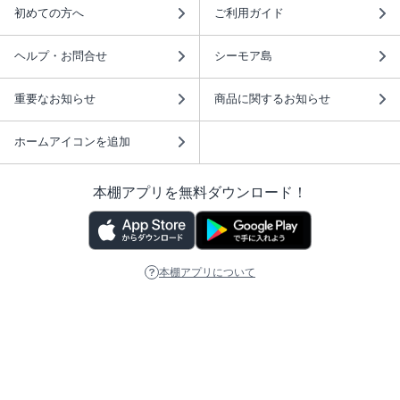
初めての方へ
ご利用ガイド
ヘルプ・お問合せ
シーモア島
重要なお知らせ
商品に関するお知らせ
ホームアイコンを追加
本棚アプリを無料ダウンロード！
本棚アプリについて
このサイトについて
推奨環境
利用規約
ISBN検索
プライバシーポリシー
情報セキュリティーポリシー
特定商取引法に基づく表示
安心してお使いいただくために
ABJマークは、この電子書店・電子書籍配信サービスが、 著作権者からコンテ
ンツ使用許諾を得た正規版配信サービスであることを示す登録商標（登録番号
第6091713号）です。 詳しくは［ABJマーク］または［電子出版制作・流通協