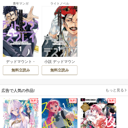
青年マンガ
ライトノベル
デッドマウント・
小説 デッドマウン
デスプレイ外伝 怪
ト・デスプレイ外
無料立読み
無料立読み
人ソリティアの神
伝 怪人ソリティア
仙偽術
の神仙偽術
もっと見る
広告で人気の作品!
無料
無料
無料