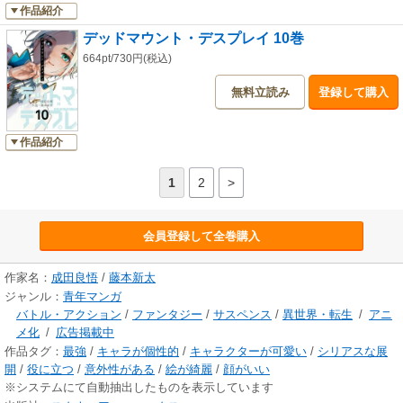
作品紹介
デッドマウント・デスプレイ 10巻
664pt/730円(税込)
無料立読み
登録して購入
作品紹介
1
2
>
会員登録して全巻購入
作家名：
成田良悟
/
藤本新太
ジャンル：
青年マンガ
バトル・アクション
/
ファンタジー
/
サスペンス
/
異世界・転生
/
アニ
メ化
/
広告掲載中
作品タグ：
最強
/
キャラが個性的
/
キャラクターが可愛い
/
シリアスな展
開
/
役に立つ
/
意外性がある
/
絵が綺麗
/
顔がいい
※システムにて自動抽出したものを表示しています