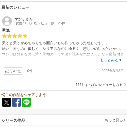
ーンなどでめちゃくちゃ好きになりました。
現在5巻まで一気に読みましたが、続きがまだ見られないことに打ちひし
最新のレビュー
がれています。
実力派とはこの方たちを言うんでしょうね。これからも楽しみです。
かかし
さん
(女性/50代)
総レビュー数：26件
秀逸
天才と天才がめちゃくちゃ面白いもの作っちゃった感じです。
酷い世界なのに優しく、シリアスなのにゆるく、悲しいのにあたたかい。
マンガは好みなのは重々承知のうえで試し読みが気に入ったなら最新刊ま
で一気読みしたくなると思います。長期にわたって崩れない世界観と作
もっとみる▼
画、それぞれのキャラクターの魅力は1人で作ってないからこその客観性
0件
2026年8月2日
なんでしょうか。素晴らしいです。
いいね
166件すべてのレビューをみる
この作品をシェアしよう
もっと見る
シリーズ作品