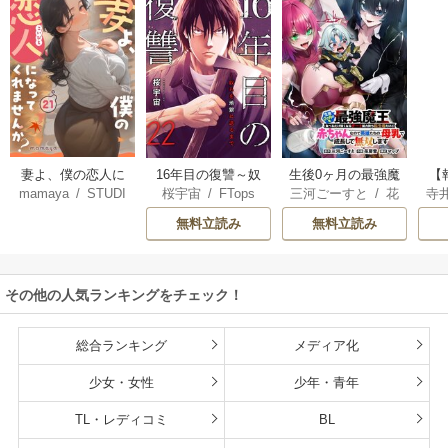
妻よ、僕の恋人に
16年目の復讐～奴
生後0ヶ月の最強魔
【
mamaya
/
STUDI
桜宇宙
/
FTops
三河ごーすと
/
花
寺
なってくれません
らを地獄に送るま
王 食べるだけ強
解
O ZOON
房雪
/
マップ
か？
で
くなるチート能力
無料立読み
無料立読み
持ち転生者だけど
赤ちゃんなので英
雄たちの母乳で成
その他の人気ランキングをチェック！
長して無双します
総合ランキング
メディア化
少女・女性
少年・青年
TL・レディコミ
BL