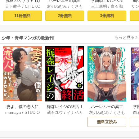
脱獄のカザリヤ (1)
ハーレム王の異世
学園騎士のレベル
醜
天下雌子
/
CHIEKO
灰刃ねむみ
/
くさも
三上康明
/
白石識
サ
界プレス漫遊記 ～
アップ！レベル100
同
ち
最強無双のおじさ
0超えの転生者、落
皇
11冊無料
2冊無料
3冊無料
んはあらゆる種族
ちこぼれクラスに
喪
を嫁にする～（コ
入学。そして、
ミック） 1巻
（コミック） ： 1
もっと見る
少年・青年マンガの最新刊
妻よ、僕の恋人に
梅森レイジの終活 1
ハーレム王の異世
学
mamaya
/
STUDIO
蔵石ユウ
/
イナベカ
灰刃ねむみ
/
くさも
白
なってくれません
3巻
界プレス漫遊記 ～
アッ
ZOON
ズ
/
STUDIO ZOON
ち
か？ 21巻
最強無双のおじさ
0
無料立読み
んはあらゆる種族
ち
を嫁にする～（コ
ミック） 6巻
（