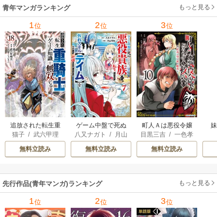
もっと見る
青年マンガランキング
1
2
3
位
位
位
追放された転生重
ゲーム中盤で死ぬ
町人Ａは悪役令嬢
猫子
/
武六甲理
八又ナガト
/
月山
目黒三吉
/
一色孝
騎士はゲーム知識
悪役貴族に転生し
をどうしても救い
衣
/
じゃいあん
可也
太郎
/
Parum
で無双する
たので、外れスキ
たい ～どぶと空
無料立読み
無料立読み
無料立読み
ル【テイム】を駆
と氷の姫君～
使して最強を目指
してみた
もっと見る
先行作品(青年マンガ)ランキング
1
2
3
位
位
位