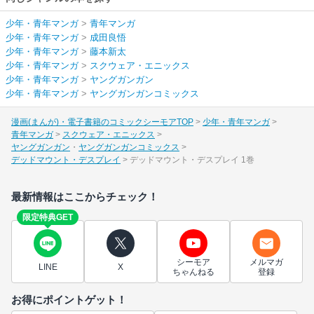
少年・青年マンガ
>
青年マンガ
少年・青年マンガ
>
成田良悟
少年・青年マンガ
>
藤本新太
少年・青年マンガ
>
スクウェア・エニックス
少年・青年マンガ
>
ヤングガンガン
少年・青年マンガ
>
ヤングガンガンコミックス
漫画(まんが)・電子書籍のコミックシーモアTOP
少年・青年マンガ
青年マンガ
スクウェア・エニックス
ヤングガンガン
ヤングガンガンコミックス
デッドマウント・デスプレイ
デッドマウント・デスプレイ 1巻
最新情報はここからチェック！
限定特典GET
シーモア
メルマガ
LINE
X
ちゃんねる
登録
お得にポイントゲット！