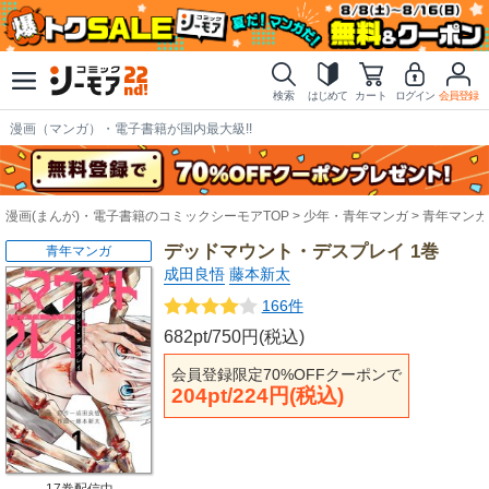
検索
はじめて
カート
ログイン
会員登録
漫画（マンガ）・電子書籍が国内最大級!!
漫画(まんが)・電子書籍のコミックシーモアTOP
少年・青年マンガ
青年マンガ
デッドマウント・デスプレイ 1巻
青年マンガ
成田良悟
藤本新太
166件
682pt/750円(税込)
会員登録限定70%OFFクーポンで
204pt/224円(税込)