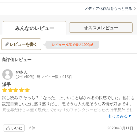
【あらすじ】
此処とは違う異世界――。歴戦の兵士・『災厄潰し』と希代の死霊使い・
メディア化作品をもっと見る
『屍神殿』の、世界と自身の生死を賭けた勝負が決した。――そして、舞
台は新宿へ。衝撃の異世界転生ノワールファンタジー、開幕!!
【制作会社】
オススメレビュー
みんなのレビュー
GEEKTOYS
【スタッフ情報】
レビューを書く
原作:成田良悟、藤本新太（「ヤングガンガン」スクウェア・エニックス
レビュー投稿で最大1000pt!
刊）
監督:薩摩良寛
高評価レビュー
シリーズ構成・監督協力:小野学 / キャラクターデザイン:阿部恒 / 脚本:小
野 学・菅原雪絵・冨田頼子 / 音響監督:山口貴之 / 録音スタジオ:HALF H・
an
さん
P STUDIO / 音楽:F.M.F（奈良悠樹・eba・うたたね歌菜）
(女性/40代)
総レビュー数：913件
【音楽】
派手
OP:水瀬いのり 12th Single「スクラップアート」 / ED:内田雄馬「Hope」
【関連リンク】
試し読みで そっち？！なった。上手いこと騙されるの快感でした。他にも
公式サイト「デッドマウント・デスプレイ 第2クール」
設定目新しい上に盛り盛りだし、悪そうな人の悪そうな表情が好きです。
異世界だけじゃ無く現代までかなりのファンタジーだったのは予想外でし
たが、それ以上に逆さまに吊っても絶対にパンツの見えないJKに驚きを隠
もっとみる▼
せません。
6件
2020年3月11日
ワチャっとしたやり取りに笑い所があって、謎がいっぱい散りばめられて
いいね
て、派手な厨二感が私的に偏差値お高め。好きなキャラは細呂木(シャーペ