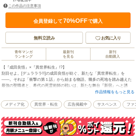
17巻配信中
この作品の注意事項
70%OFF
会員登録して
で購入
無料立読み
お気に入り
青年マンガ
最新刊
新刊
ランキング
を見る
自動購入
【『成田良悟』×『異世界転生』!?】
刮目せよ。[デュラララ!!]の成田良悟が紡ぐ、新たな「異世界転生」を
――。それは「衝撃の第１話」から始まる物語。幾多の死地を踏み越えた
最強の聖職者と、希代の死霊術師の戦いは、新たな舞台『新宿』へと誘
う。[レッドレイヴン][マンガ版バッカーノ！]の藤本新太と贈る、衝撃の
作品情報をもっと見る
「転生」ノワール・ファンタジー、堂々開幕！
(C)2018 Ryohgo Narita (C)2018 Shinta Fujimoto
メディア化
異世界・転生
広告掲載中
サスペンス
ファ