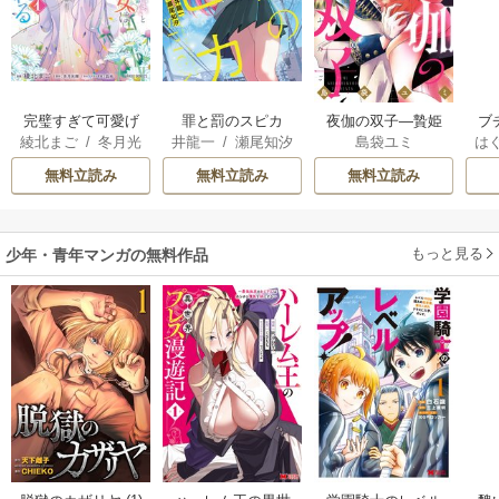
完璧すぎて可愛げ
罪と罰のスピカ
夜伽の双子―贄姫
ブ
綾北まご
/
冬月光
井龍一
/
瀬尾知汐
島袋ユミ
は
がないと婚約破棄
は二人の王子に愛
復
輝
/
昌未
お
された聖女は隣国
される―
無料立読み
無料立読み
無料立読み
に売られる
もっと見る
少年・青年マンガの無料作品