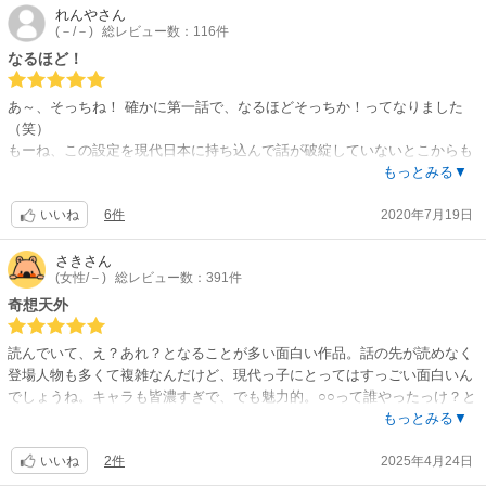
ン)さんです。好きじゃ無い点は頑張って飲み込んでます。
れんや
さん
(－/－)
総レビュー数：116件
でもこのお話、この方の作画だからチープにならず面白い気がする。出て
る分４巻まで読みました。主人公は永遠に平穏に暮らせないと思う。
なるほど！
あ～、そっちね！ 確かに第一話で、なるほどそっちか！ってなりました
（笑）
もーね、この設定を現代日本に持ち込んで話が破綻していないとこからも
う、凄いです。
もっとみる▼
実力派の原作者さんとマンガ家さんが組むと、世にあふれてる異世界物
6件
2020年7月19日
も、こんなに面白くなるんですねぇ。
いいね
５巻現在話の着地点が全然予想できないので、わくわくしながらストーリ
ーを追ってます。
さき
さん
(女性/－)
総レビュー数：391件
ちょっと血なまぐさいけど、主人公が基本いい奴だしフっと笑えるギャグ
も随所に入るので、暴力全般ダメって方じゃなければ、読みやすいと思い
奇想天外
ます。
巻末に原作者さんの小説があるのも、お得感アリ。
読んでいて、え？あれ？となることが多い面白い作品。話の先が読めなく
５巻がいいとこで終わってるので、６巻早く出ないかな～
登場人物も多くて複雑なんだけど、現代っ子にとってはすっごい面白いん
でしょうね。キャラも皆濃すぎで、でも魅力的。○○って誰やったっけ？と
なるくらいわかんなくなる時あるけど。まず最初のインパクトでそれね、
もっとみる▼
それとブチ抜かれ飽きさせません。また5巻あたりからなんとなく全容が
2件
2025年4月24日
うっすら繋ぎ出され、どいつが敵か味方か、どうなっていくのか楽しみ。
いいね
ブリーチとかハンターハンターとかが好きな人は、大好物でしょう。多少