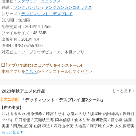
出版社：
スクウェア・エニックス
雑誌：
ヤングガンガン
/
ヤングガンガンコミックス
シリーズ：
デッドマウント・デスプレイ
DL期限：無期限
配信開始日：2018年4月25日
ファイルサイズ：48.5MB
出版年月：2018年4月
ISBN：9784757557000
対応ビューア：ブラウザビューア、本棚アプリ
｢アプリで読む｣にはアプリをインストール!
本棚アプリを
こちら
からインストールしてください
もっと見る
2023年秋アニメ化作品
アニメ化
「デッドマウント・デスプレイ 第2クール」
【声の出演】
四乃山ポルカ:榊原優希 / 崎宮ミサキ:水瀬いのり / 繰屋匠:内田雄馬 / 岩野目
ツバキ:江口拓也 / 荒瀬耿三郎:岡本信彦 / 倉木リサ:種﨑敦美 / 雷小幽:福圓
美里 / 四乃山呂算:山路和弘 / 四乃山小夜:大地葉 / 阿字城イズナ:大久保瑠美
/ 一ノ瀬古瑠斗:長谷川育美 / 合川咲姫:白石晴香
もっと見る