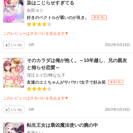
染はこじらせすぎてる
灰田ヨリ
好きのベクトルが重いのが良き。
ネタバレ
このレビューはネタバレを含みます▼
いいね
0件
2022年3月19日
そのカラダは俺が抱く。～10年越し、兄の親友
と拗らせ恋愛～
澪辻エイ巳/蜂なな子
友達のエミちゃんがサバサバ女子で好み笑
ネタバレ
このレビューはネタバレを含みます▼
いいね
0件
2022年3月19日
転生王女は最凶魔法使いの腕の中
市居ちい