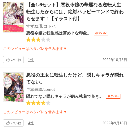
【全1-6セット】悪役令嬢の華麗なる逆転人生
転生したからには、絶対ハッピーエンドで終わ
らせます！【イラスト付】
すずね凜/コトハ
悪役令嬢と転生感は薄め？な印象。
ネタバレ
このレビューはネタバレを含みます▼
いいね
1件
2022年10月8日
悪役の王女に転生したけど、隠しキャラが隠れ
てない。
早瀬黒絵/comet
隠れてない隠しキャラが病み執着で良き。
ネタバレ
このレビューはネタバレを含みます▼
いいね
4件
2022年9月18日