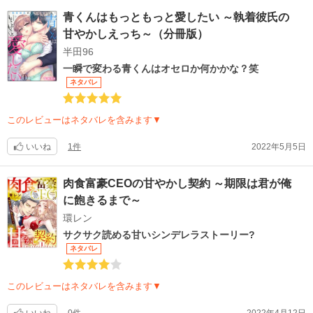
青くんはもっともっと愛したい ～執着彼氏の
甘やかしえっち～（分冊版）
半田96
一瞬で変わる青くんはオセロか何かかな？笑
ネタバレ
このレビューはネタバレを含みます▼
いいね
1件
2022年5月5日
肉食富豪CEOの甘やかし契約 ～期限は君が俺
に飽きるまで～
環レン
サクサク読める甘いシンデレラストーリー?
ネタバレ
このレビューはネタバレを含みます▼
いいね
0件
2022年4月12日