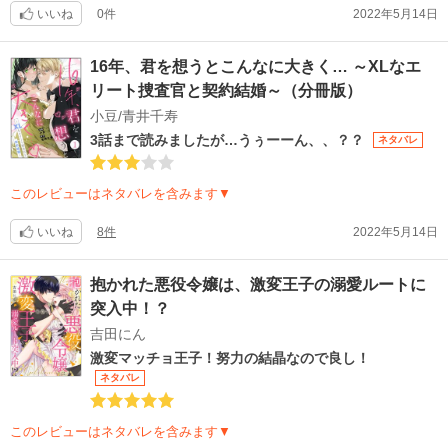
いいね
0件
2022年5月14日
16年、君を想うとこんなに大きく… ～XLなエ
リート捜査官と契約結婚～（分冊版）
小豆/青井千寿
3話まで読みましたが…うぅーーん、、？？
ネタバレ
このレビューはネタバレを含みます▼
いいね
8件
2022年5月14日
抱かれた悪役令嬢は、激変王子の溺愛ルートに
突入中！？
吉田にん
激変マッチョ王子！努力の結晶なので良し！
ネタバレ
このレビューはネタバレを含みます▼