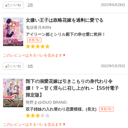
いいね
2件
2022年6月28日
女嫌い王子は政略花嫁を過剰に愛でる
鬼頭香月/KRN
アイリーン姫とシリル殿下の幸せ愛に乾杯！
ネタバレ
このレビューはネタバレを含みます▼
いいね
4件
2022年5月25日
陛下の溺愛花嫁は引きこもりの身代わり令
嬢！？～甘く淫らに召し上がれ～【SS付電子
限定版】
熊野まゆ/DUO BRAND.
双子姉妹の入れ替わり恋愛模様。(長文)
ネタバレ
このレビューはネタバレを含みます▼