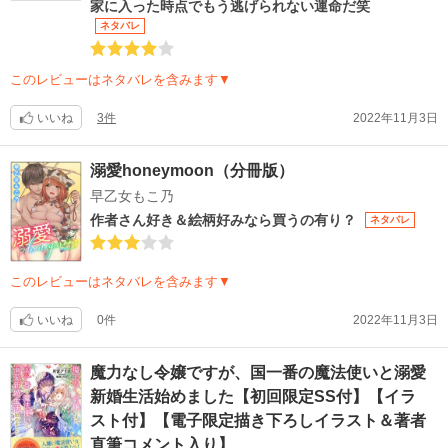
家に入った時点でもう逃げられない運命だ笑
ネタバレ
このレビューはネタバレを含みます▼
いいね
3件
2022年11月3日
溺愛honeymoon（分冊版）
早乙女もこ乃
作者さん好き＆絵柄好みなら買うの有り？
ネタバレ
このレビューはネタバレを含みます▼
いいね
0件
2022年11月3日
魔力なし令嬢ですが、国一番の魔法使いと溺愛
新婚生活始めました【初回限定SS付】【イラ
スト付】【電子限定描き下ろしイラスト＆著者
直筆コメント入り】