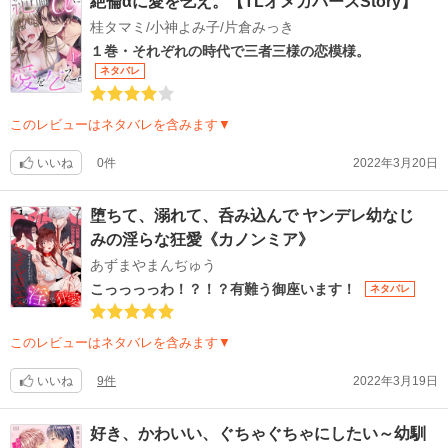
絶倫αに愛を乞え。【TLオメガバースStory】
桂タマミ/小神よみ子/片倉みっき
１巻・それぞれの時代で三者三様の恋模様。
ネタバレ
このレビューはネタバレを含みます▼
いいね
0件
2022年3月20日
堕ちて、溺れて、呑み込んで ヤンデレ幼なじ
みの淫らな狂愛《カノンミア》
あずまやまんぢゅう
こっっっっわ！？！？有難う御座います！
ネタバレ
このレビューはネタバレを含みます▼
いいね
9件
2022年3月19日
好き、かわいい、ぐちゃぐちゃにしたい～幼馴