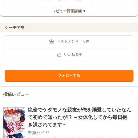
レビュー評価詳細 ▼
シーモア島
ベストアンサー
0
件
いいね
0
件
フォローする
投稿レビュー
絶倫でケダモノな親友が俺を溺愛していたなん
て初めて知ったが!? ～女体化してから毎日抱
き潰されてます～
朱海セイヤ