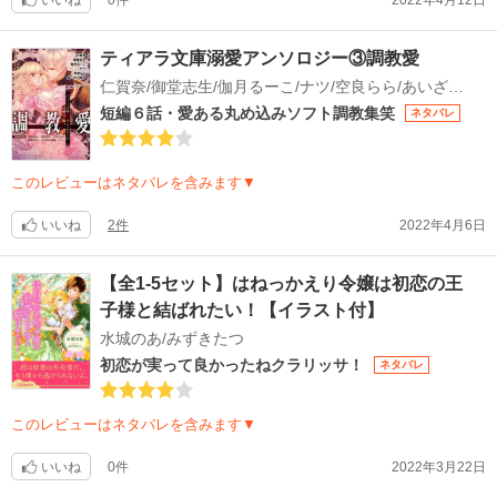
ティアラ文庫溺愛アンソロジー③調教愛
仁賀奈/御堂志生/伽月るーこ/ナツ/空良らら/あいざわ結宇/坂本あきら/周防佑未/アオイ冬子/南国ばなな/あやみね稜緒/ティー
短編６話・愛ある丸め込みソフト調教集笑
ネタバレ
このレビューはネタバレを含みます▼
いいね
2件
2022年4月6日
【全1-5セット】はねっかえり令嬢は初恋の王
子様と結ばれたい！【イラスト付】
水城のあ/みずきたつ
初恋が実って良かったねクラリッサ！
ネタバレ
このレビューはネタバレを含みます▼
いいね
0件
2022年3月22日