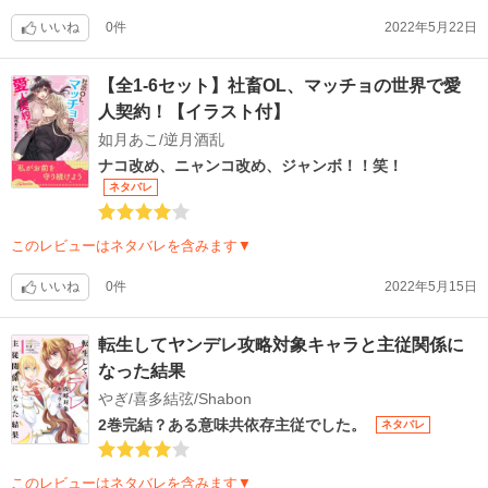
いいね
0件
2022年5月22日
【全1-6セット】社畜OL、マッチョの世界で愛
人契約！【イラスト付】
如月あこ/逆月酒乱
ナコ改め、ニャンコ改め、ジャンボ！！笑！
ネタバレ
このレビューはネタバレを含みます▼
いいね
0件
2022年5月15日
転生してヤンデレ攻略対象キャラと主従関係に
なった結果
やぎ/喜多結弦/Shabon
2巻完結？ある意味共依存主従でした。
ネタバレ
このレビューはネタバレを含みます▼