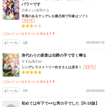
パワーです
日車メレ/赤羽チカ
常識のあるヤンデレお義兄様で印象はソフト
ネタバレ
このレビューはネタバレを含みます▼
いいね
1件
2022年8月7日
身代わりの新妻は伯爵の手で甘く囀る
すずね凛/Ciel
シンデレラストーリー好きさんは是非！
ネタバレ
このレビューはネタバレを含みます▼
いいね
0件
2022年8月6日
初めては年下で××な男の子でした【R-18版】