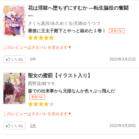
花は淫獄へ堕ちずにすむか ―転生脇役の奮闘
―
さくら真呂/永久めぐる/天路ゆうつづ
最後に王太子殿下とやっと絡めた１巻！
ネタバレ
このレビューはネタバレを含みます▼
いいね
0件
2022年3月21日
聖女の蜜罰【イラスト入り】
西野花/林マキ
森での出来事から兄様なんか色々ぶっ飛んだ
ネタバレ
このレビューはネタバレを含みます▼
いいね
1件
2022年3月20日