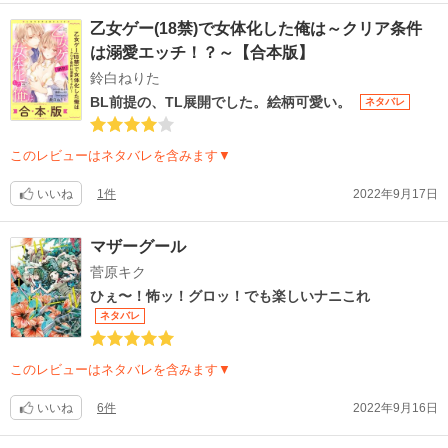
乙女ゲー(18禁)で女体化した俺は～クリア条件
は溺愛エッチ！？～【合本版】
鈴白ねりた
BL前提の、TL展開でした。絵柄可愛い。
ネタバレ
このレビューはネタバレを含みます▼
いいね
1件
2022年9月17日
マザーグール
菅原キク
ひぇ〜！怖ッ！グロッ！でも楽しいナニこれ
ネタバレ
このレビューはネタバレを含みます▼
いいね
6件
2022年9月16日