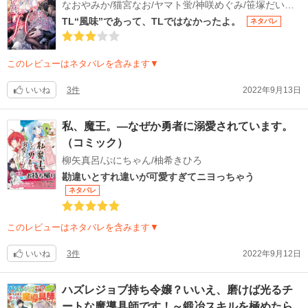
なおやみか/猫宮なお/ヤマト蛍/神咲めぐみ/笹塚だい/小泉人魚/みずき春
TL“風味”であって、TLではなかったよ。
ネタバレ
このレビューはネタバレを含みます▼
いいね
3件
2022年9月13日
私、魔王。―なぜか勇者に溺愛されています。
（コミック）
柳矢真呂/ぷにちゃん/柚希きひろ
勘違いとすれ違いが可愛すぎてニヨっちゃう
ネタバレ
このレビューはネタバレを含みます▼
いいね
3件
2022年9月12日
ハズレジョブ持ち令嬢？いいえ、磨けば光るチ
ートな魔導具師です！～鍛冶スキルを極めたら