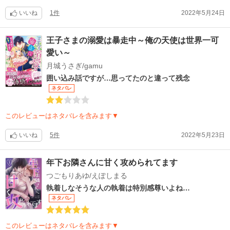
いいね
1件
2022年5月24日
王子さまの溺愛は暴走中～俺の天使は世界一可
愛い～
月城うさぎ/gamu
囲い込み話ですが…思ってたのと違って残念
ネタバレ
このレビューはネタバレを含みます▼
いいね
5件
2022年5月23日
年下お隣さんに甘く攻められてます
つごもりあゆ/えぽしまる
執着しなそうな人の執着は特別感尊いよね…
ネタバレ
このレビューはネタバレを含みます▼