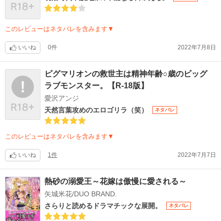
このレビューはネタバレを含みます▼
いいね
0件
2022年7月8日
ピグマリオンの救世主は精神年齢○歳のビッグ
ラブモンスター。【R-18版】
愛沢アンジ
天然言葉攻めのエロゴリラ（笑）
ネタバレ
このレビューはネタバレを含みます▼
いいね
1件
2022年7月7日
熱砂の溺愛王～花嫁は傲慢に愛される～
矢城米花/DUO BRAND.
さらりと読めるドラマチックな展開。
ネタバレ