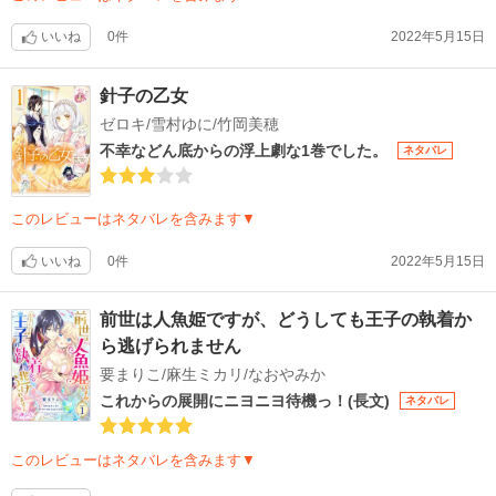
いいね
0件
2022年5月15日
針子の乙女
ゼロキ/雪村ゆに/竹岡美穂
不幸などん底からの浮上劇な1巻でした。
ネタバレ
このレビューはネタバレを含みます▼
いいね
0件
2022年5月15日
前世は人魚姫ですが、どうしても王子の執着か
ら逃げられません
要まりこ/麻生ミカリ/なおやみか
これからの展開にニヨニヨ待機っ！(長文)
ネタバレ
このレビューはネタバレを含みます▼