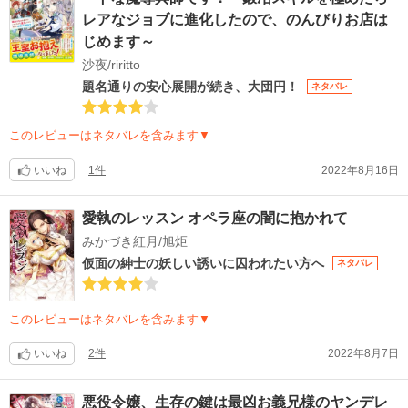
レアなジョブに進化したので、のんびりお店は
じめます～
沙夜/riritto
題名通りの安心展開が続き、大団円！
ネタバレ
このレビューはネタバレを含みます▼
いいね
1件
2022年8月16日
愛執のレッスン オペラ座の闇に抱かれて
みかづき紅月/旭炬
仮面の紳士の妖しい誘いに囚われたい方へ
ネタバレ
このレビューはネタバレを含みます▼
いいね
2件
2022年8月7日
悪役令嬢、生存の鍵は最凶お義兄様のヤンデレ