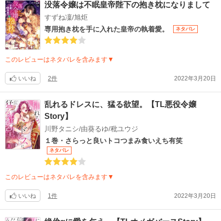
没落令嬢は不眠皇帝陛下の抱き枕になりまして
すずね凜/旭炬
専用抱き枕を手に入れた皇帝の執着愛。
ネタバレ
このレビューはネタバレを含みます▼
いいね
2件
2022年3月20日
乱れるドレスに、猛る欲望。【TL悪役令嬢
Story】
川野タニシ/由葵るゆ/秕ユウジ
１巻・さらっと良いトコつまみ食いえち有笑
ネタバレ
このレビューはネタバレを含みます▼
いいね
1件
2022年3月20日