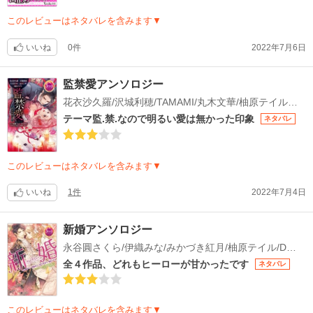
このレビューはネタバレを含みます▼
いいね
0件
2022年7月6日
監禁愛アンソロジー
花衣沙久羅/沢城利穂/TAMAMI/丸木文華/柚原テイル/えとう綺羅/Ciel/SHABON/すがはらりゅう/村崎ハネル
テーマ監.禁.なので明るい愛は無かった印象
ネタバレ
このレビューはネタバレを含みます▼
いいね
1件
2022年7月4日
新婚アンソロジー
永谷圓さくら/伊織みな/みかづき紅月/柚原テイル/DUO BRAND./Ciel/辰巳仁/早瀬あきら
全４作品、どれもヒーローが甘かったです
ネタバレ
このレビューはネタバレを含みます▼