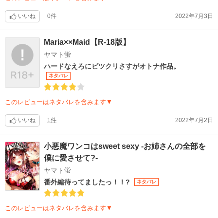
いいね
0件
2022年7月3日
Maria××Maid【R-18版】
ヤマト蛍
ハードなえろにビツクリさすがオトナ作品。
ネタバレ
このレビューはネタバレを含みます▼
いいね
1件
2022年7月2日
小悪魔ワンコはsweet sexy ‐お姉さんの全部を
僕に愛させて?‐
ヤマト蛍
番外編待ってましたっ！！?
ネタバレ
このレビューはネタバレを含みます▼