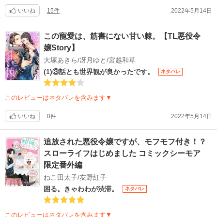
いいね
15件
2022年5月14日
この寵愛は、筋書にない甘い棘。【TL悪役令
嬢Story】
大塚あきら/冴月ゆと/宮越和草
(1)③話とも世界観が良かったです。
ネタバレ
このレビューはネタバレを含みます▼
いいね
0件
2022年5月14日
追放された悪役令嬢ですが、モフモフ付き！？
スローライフはじめました コミックシーモア
限定番外編
ねこ田太子/友野紅子
困る。きゃわわが渋滞。
ネタバレ
このレビューはネタバレを含みます▼