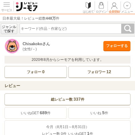
サービス
はじめて
ログイン
会員登録
メニュー
日本最大級！レビュー総数
448万
件
ジャンル
で探す
Chisakokoさん
フォローする
(女性/－)
2020年8月からシーモアを利用しています。
0
12
フォロー
フォロワー
レビュー
337
総レビュー数
件
689
5
いいねGET
件
いいね
件
今月（8月1日～8月31日）
1
レビュー数
0
件
いいねGET
件