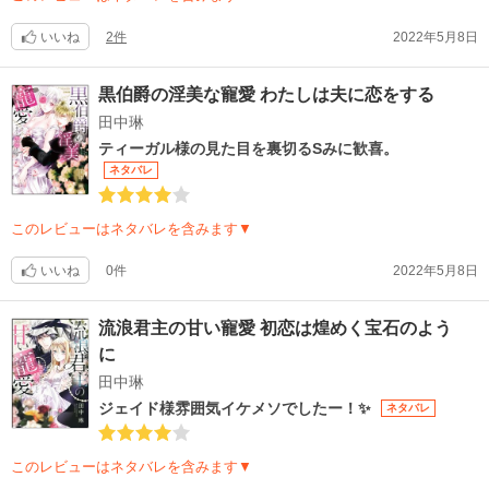
いいね
2件
2022年5月8日
黒伯爵の淫美な寵愛 わたしは夫に恋をする
田中琳
ティーガル様の見た目を裏切るSみに歓喜。
ネタバレ
このレビューはネタバレを含みます▼
いいね
0件
2022年5月8日
流浪君主の甘い寵愛 初恋は煌めく宝石のよう
に
田中琳
ジェイド様雰囲気イケメソでしたー！✨
ネタバレ
このレビューはネタバレを含みます▼