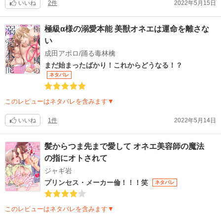
いいね
2件
2022年5月15日
極級α様の溺愛本能 美獣オネエは運命を離さな
い
成田アポロ/踊る毒林檎
まだ始まったばかり！これからどうなる！？
ネタバレ
このレビューはネタバレを含みます▼
いいね
1件
2022年5月14日
髪からつま先まで愛して オネエ美容師の魔法
の指にオトされて
ジャギ岩
プリンセス・メーカー倫！！！笑
ネタバレ
このレビューはネタバレを含みます▼