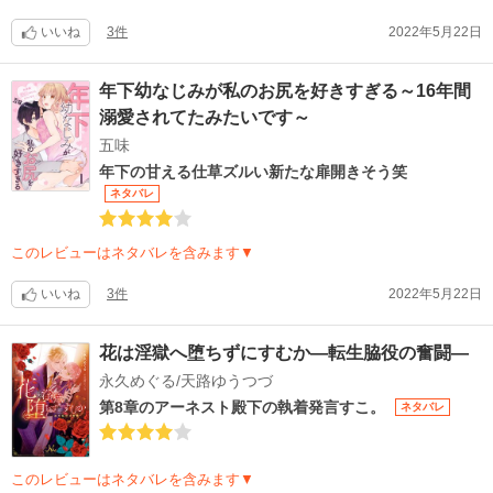
いいね
3件
2022年5月22日
年下幼なじみが私のお尻を好きすぎる～16年間
溺愛されてたみたいです～
五味
年下の甘える仕草ズルい新たな扉開きそう笑
ネタバレ
このレビューはネタバレを含みます▼
いいね
3件
2022年5月22日
花は淫獄へ堕ちずにすむか―転生脇役の奮闘―
永久めぐる/天路ゆうつづ
第8章のアーネスト殿下の執着発言すこ。
ネタバレ
このレビューはネタバレを含みます▼