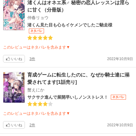
渚くんはオネエ系♂ 秘密の恋人レッスンは淫ら
に甘く（分冊版）
仲春リョウ
渚くん見た目も心もイケメンでしたご馳走様
ネタバレ
このレビューはネタバレを含みます▼
いいね
3件
2022年10月9日
育成ゲームに転生したのに、なぜか騎士達に溺
愛されてます[1話売り]
蟹えにか
サクサク進んで展開早いしノンストレス！
ネタバレ
このレビューはネタバレを含みます▼
いいね
2件
2022年10月9日