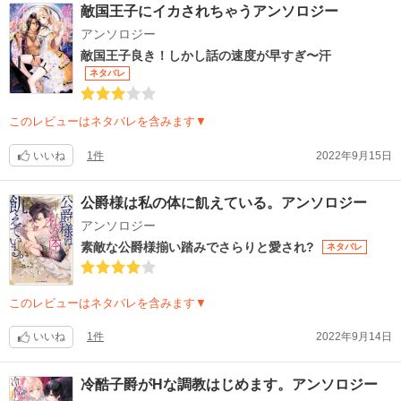
敵国王子にイカされちゃうアンソロジー
アンソロジー
敵国王子良き！しかし話の速度が早すぎ〜汗
ネタバレ
このレビューはネタバレを含みます▼
いいね
1件
2022年9月15日
公爵様は私の体に飢えている。アンソロジー
アンソロジー
素敵な公爵様揃い踏みでさらりと愛され?
ネタバレ
このレビューはネタバレを含みます▼
いいね
1件
2022年9月14日
冷酷子爵がHな調教はじめます。アンソロジー