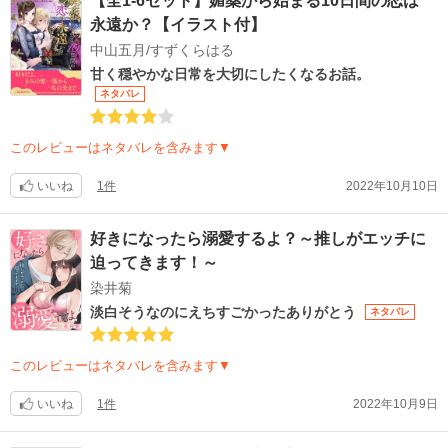
【全1-6セット】媚薬から始まる10日間の恋は
永遠か？【イラスト付】
中山五月/すずくらはる
甘く穏やかな日常を大切にしたくなるお話。
ネタバレ
このレビューはネタバレを含みます▼
いいね
1件
2022年10月10日
好きになったら溺愛するよ？～推しがエッチに
迫ってきます！～
染井菊
淡白そうなのにえちすごかったありがとう
ネタバレ
このレビューはネタバレを含みます▼
いいね
1件
2022年10月9日