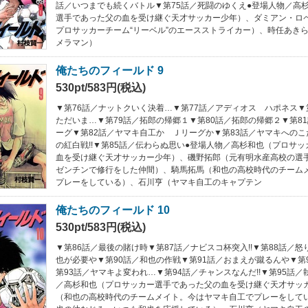
話／いつまでも続くバトル▼第75話／死闘のゆくえ●登場人物／高
選手であった父の血を受け継ぐ天才サッカー少年）、ダミアン・ロ
プロサッカーチーム“リーベル”のエースストライカー）、時任あき
メラマン）
俺たちのフィールド 9
530pt/583円(税込)
▼第76話／ナットクいく決着…▼第77話／アディオス ハポネス
ただいま…▼第79話／拓郎の帰郷１▼第80話／拓郎の帰郷２▼第8
ーグ▼第82話／ヤマキ自工か Ｊリーグか▼第83話／ヤマキへのこ
の紅白戦!!▼第85話／伝わらぬ思い●登場人物／高杉和也（プロサ
血を受け継ぐ天才サッカー少年）、磯野拓郎（元有明水産高校の選
ゼンチンで修行をした仲間）、騎馬拓馬（和也の高校時代のチーム
プレーをしている）、石川亨（ヤマキ自工のキャプテン
俺たちのフィールド 10
530pt/583円(税込)
▼第86話／最後の賭け時▼第87話／ナビスコ杯突入!!▼第88話／怒
也が必要や▼第90話／和也の作戦▼第91話／おまえが蹴るんや▼第
第93話／ヤマキよ変われ…▼第94話／チャンスなんだ!!▼第95話
／高杉和也（プロサッカー選手であった父の血を受け継ぐ天才サッ
（和也の高校時代のチームメイト。今はヤマキ自工でプレーをして