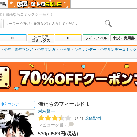
ア島
電子書籍ならコミックシーモア！
シーモア
BL
TL
ライトノベル
小説・実用書
コミックス
少年・青年マンガ
少年マンガ
小学館
少年サンデー
少年サンデーコミック
俺たちのフィールド 1
少年マンガ
村枝賢一
（3.7）
投稿数9件
レビューを書く
530pt/583円(税込)