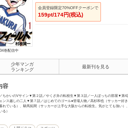
会員登録限定70%OFFクーポンで
159pt/174円(税込)
34巻配信中
少年マンガ
最新刊を見る
ランキング
内容
／ちかいのVサイン▼第２話／やくざ弁の転校生▼第３話／一人ぼっちの部屋▼第4
ェンス越しの二人▼第７話／はじめてのゴール●登場人物／高杉和也（サッカー好
暮れている）、騎馬拓間（サッカーが上手な大阪からの転校生。気がとても強い）
いる）