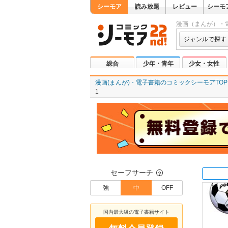
シーモア
読み放題
レビュー
シーモ
漫画（まんが）・
ジャンルで探す
総合
少年・青年
少女・女性
漫画(まんが)・電子書籍のコミックシーモアTOP
1
セーフサーチ
？
強
中
OFF
国内最大級の電子書籍サイト