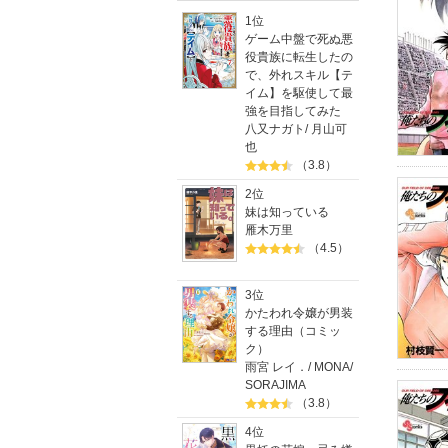
1位
ゲーム中盤で死ぬ悪
役貴族に転生したの
で、外れスキル【テ
イム】を駆使して最
強を目指してみた
八又ナガト
/
月山可
也
（3.8）
2位
妹は知っている
雁木万里
（4.5）
3位
かたわれ令嬢が男装
する理由（コミッ
ク）
雨宮 レイ．
/
MONA
/
SORAJIMA
（3.8）
4位