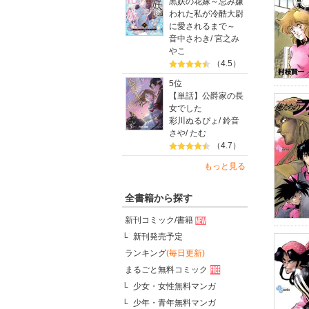
黒妖の花嫁～忌み嫌
われた私が冷酷大尉
に愛されるまで～
音中さわき
/
宮之み
やこ
（4.5）
5位
【単話】公爵家の長
女でした
彩川ぬるぴょ
/
鈴音
さや
/
たむ
（4.7）
もっと見る
全書籍から探す
新刊コミック/書籍
新刊発売予定
ランキング
(毎日更新)
まるごと無料コミック
少女・女性無料マンガ
少年・青年無料マンガ