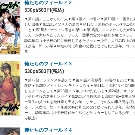
俺たちのフィールド 2
530pt/583円(税込)
▼第８話／ここからの二人▼第９話／Ｊの誓い▼第10話／一番目に
しい出発▼第12話／父さんの遺志▼第13話／渾身のボール▼第14
こと▼第15話／ナットウ巻きの思い▼第16話／スンマセンした●登
ッカーが大好きだったが、サッカー選手の父の事故死を境にサッカ
騎馬拓馬（小学校の時に転校してきたサッカー少年。人並み以上の
末次浩一郎（小学４年性の時に和也の父親に助けられた少年。ゴー
る）
俺たちのフィールド 3
530pt/583円(税込)
▼第17話／フェンスを越えて▼第18話／高杉貫一の名のもとに▼第
攻防▼第20話／ヒ・シンシテキ・コウイ▼第21話／高杉”リベロ”和
してチームとして▼第23話／５年ぶりのただいま▼第24話／オフク
／それぞれの選手センセイ▼第26話／全国大会１回戦開始●登場人
ー選手の父の血を受け継ぐ天才少年。しかし、その父の事故死を境
る）、末次浩一郎（４年生の時に和也の父に助けられた少年。高清
ー）、騎馬拓馬（小学校時代から和也とサッカーをしている少年。
み以上）
俺たちのフィールド 4