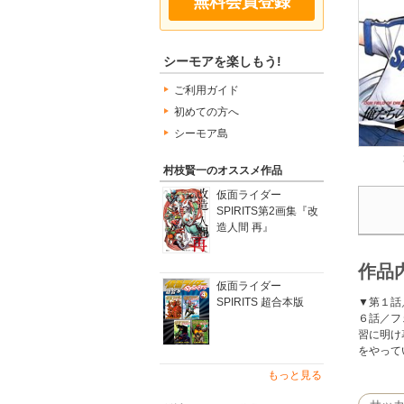
無料会員登録
シーモアを楽しもう!
ご利用ガイド
初めての方へ
シーモア島
村枝賢一のオススメ作品
仮面ライダー
SPIRITS第2画集『改
造人間 再』
作品
仮面ライダー
▼第１話
SPIRITS 超合本版
６話／フ
習に明け
をやって
もっと見る