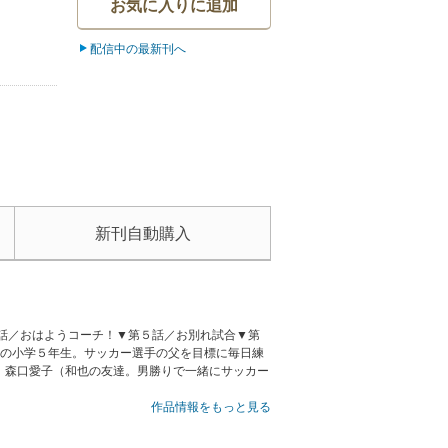
お気に入りに追加
配信中の最新刊へ
新刊自動購入
話／おはようコーチ！▼第５話／お別れ試合▼第
きの小学５年生。サッカー選手の父を目標に毎日練
、森口愛子（和也の友達。男勝りで一緒にサッカー
作品情報をもっと見る