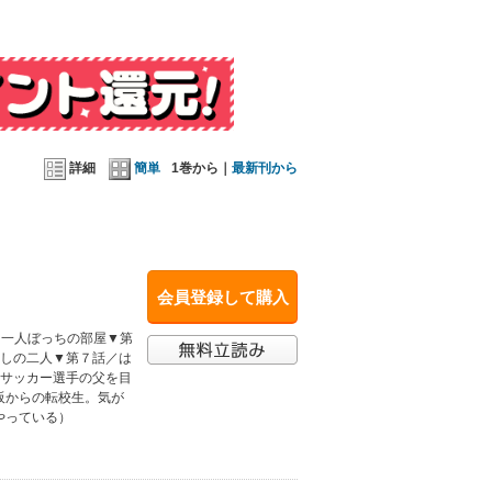
詳細
簡単
1巻から｜
最新刊から
会員登録して購入
／一人ぼっちの部屋▼第
越しの二人▼第７話／は
。サッカー選手の父を目
阪からの転校生。気が
やっている）