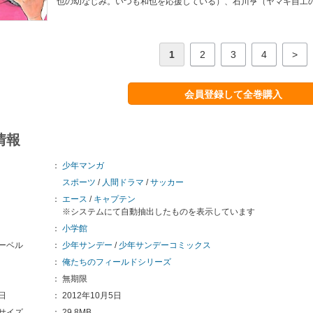
也の幼なじみ。いつも和也を応援している）、石川亨（ヤマキ自工
1
2
3
4
>
会員登録して全巻購入
情報
：
少年マンガ
スポーツ
/
人間ドラマ
/
サッカー
：
エース
/
キャプテン
※システムにて自動抽出したものを表示しています
：
小学館
ーベル
：
少年サンデー
/
少年サンデーコミックス
：
俺たちのフィールドシリーズ
：
無期限
日
：
2012年10月5日
サイズ
：
29.8MB