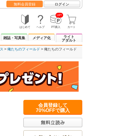
無料会員登録
ログイン
UP!
はじめて
ヘルプ
PT購入
カート
ライト
雑誌・写真集
メディア化
アダルト
ス
俺たちのフィールド
俺たちのフィールド
会員登録して
70%OFFで購入