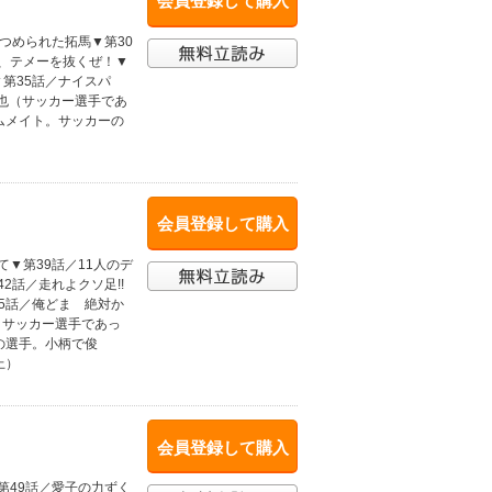
会員登録して購入
つめられた拓馬▼第30
屋、テメーを抜くぜ！▼
▼第35話／ナイスパ
和也（サッカー選手であ
ムメイト。サッカーの
会員登録して購入
▼第39話／11人のデ
2話／走れよクソ足!!
45話／俺どま 絶対か
ロサッカー選手であっ
の選手。小柄で俊
上）
会員登録して購入
第49話／愛子の力ずく