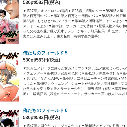
530pt/583円(税込)
▼第27話／オフクロへの電話▼第28話／拓馬のクセ▼第29話／追い
話／百万回のパス▼第31話／百万と一回目のパス▼第32話／松戸
第33話／もうひとつのマフラー▼第34話／磯野拓郎、そーんよか!!
ス、そーんよか!!▼第36話／サッカーは何番目？●登場人物／高杉
った父の血を受け継ぐ天才サッカー少年）、騎馬拓馬（和也のチー
実力は人並み以上）、磯野拓郎（有明水産の選手）
俺たちのフィールド 5
530pt/583円(税込)
▼第37話／ジープに乗った女カメラマン▼第38話／故意じゃないって
ィフェンダー▼第40話／必殺和也封じ▼第41話／先輩を信じろ▼第4
▼第43話／父さんのFW▼第44話／二番目ニーチャン撲滅作戦▼第
つけん▼第46話／ウィニング シュート●登場人物／高杉和也（プ
た父の血を受け継ぐ天才サッカー少年）、磯野拓郎（有明水産高校
足）、騎馬拓馬（和也のチームメート。サッカーの実力は人並み以
俺たちのフィールド 6
530pt/583円(税込)
▼第47話／国立だって 父さんだって▼第48話／アジアの片隅で▼