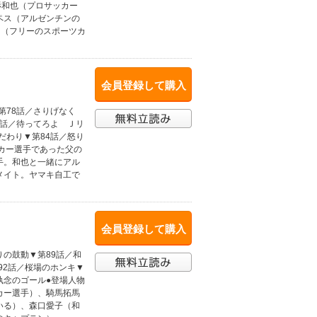
杉和也（プロサッカー
ペス（アルゼンチンの
ら（フリーのスポーツカ
会員登録して購入
▼第78話／さりげなく
1話／待ってろよ Ｊリ
だわり▼第84話／怒り
ッカー選手であった父の
手。和也と一緒にアル
メイト。ヤマキ自工で
会員登録して購入
りの鼓動▼第89話／和
92話／桜場のホンキ▼
／執念のゴール●登場人物
カー選手）、騎馬拓馬
いる）、森口愛子（和