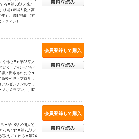
てろ▼第53話／来た
まり場●登場人物／高
少年）、磯野拓郎（有
カメラマン）
会員登録して購入
やるさ!!▼第58話／
いでいくしかねーだろう
63話／閉ざされた心▼
／高杉和也（プロサッ
（アルゼンチンのサッ
ーツカメラマン）、時
会員登録して購入
ぬ男▼第68話／個人的
っちだ!?▼第71話／
が教えてくれる▼第74