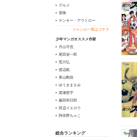
グルメ
冒険
ヤンキー・アウトロー
ジャンル一覧はコチラ
少年マンガオススメ作家
月山可也
尾田栄一郎
荒川弘
渡辺航
青山剛昌
ゆうきまさみ
渡瀬悠宇
藤田和日郎
田辺イエロウ
阿倍野ちゃこ
総合ランキング