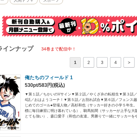
カー
人間ドラマ
スポーツ
ラインナップ
34巻まで配信中！
1
2
3
4
>
俺たちのフィールド 1
530pt/583円(税込)
▼第１話／ちかいのVサイン▼第２話／やくざ弁の転校生▼第３話
4話／おはようコーチ！▼第５話／お別れ試合▼第６話／フェンス
じめてのゴール●登場人物／高杉和也（サッカー好きの小学５年生
標に毎日練習に明け暮れている）、騎馬拓間（サッカーが上手な大
とても強い）、森口愛子（和也の友達。男勝りで一緒にサッカーを