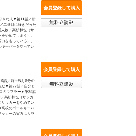
会員登録して購入
好きな人▼第11話／新
話／二番目に好きだった
場人物／高杉和也（サ
ーをやめてしまう）、
実力をもっている）、
ルキーパーをやってい
会員登録して購入
19話／前半残り5分の
也だ▼第22話／自分と
ロのマフラー▼第25話
物／高杉和也（サッカ
にサッカーをやめてい
水高校のゴールキーパ
サッカーの実力は人並