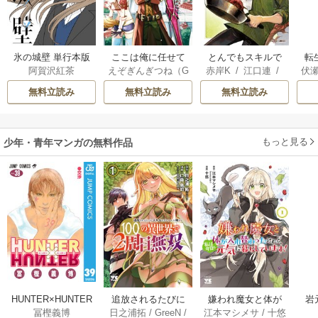
氷の城壁 単行本版
ここは俺に任せて
とんでもスキルで
転
阿賀沢紅茶
えぞぎんぎつね（G
赤岸K
/
江口連
/
伏
【フルカラー】
先に行けと言って
異世界放浪メシ
Aノベル／SBクリ
雅
から10年がたった
無料立読み
無料立読み
無料立読み
エイティブ刊）
/
ら伝説になってい
阿倍野ちゃこ
/
De
た。
eCHA
もっと見る
少年・青年マンガの無料作品
HUNTER×HUNTER
追放されるたびに
嫌われ魔女と体が
岩
冨樫義博
日之浦拓
/
GreeN
/
江本マシメサ
/
十悠
モノクロ版 39
スキルを手に入れ
入れ替わったけれ