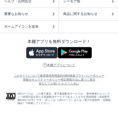
ヘルプ・お問合せ
シーモア島
重要なお知らせ
商品に関するお知らせ
ホームアイコンを追加
本棚アプリを無料ダウンロード！
本棚アプリについて
このサイトについて
推奨環境
利用規約
ISBN検索
プライバシーポリシー
情報セキュリティーポリシー
特定商取引法に基づく表示
安心してお使いいただくために
ABJマークは、この電子書店・電子書籍配信サービスが、 著作権者からコンテ
ンツ使用許諾を得た正規版配信サービスであることを示す登録商標（登録番号
第6091713号）です。 詳しくは［ABJマーク］または［電子出版制作・流通協
議会］で検索してください。
(C)NTTソルマーレ