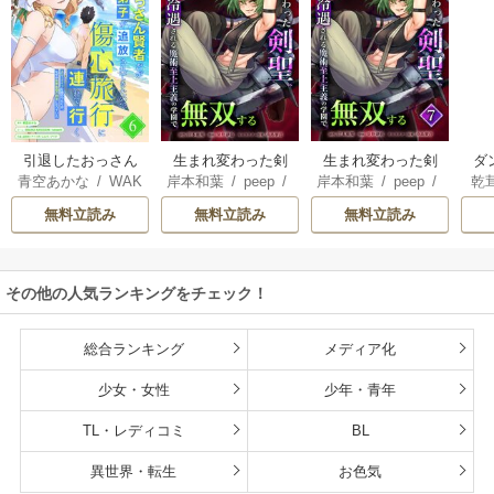
引退したおっさん
生まれ変わった剣
生まれ変わった剣
ダ
青空あかな
/
WAK
岸本和葉
/
peep
/
岸本和葉
/
peep
/
乾
賢者だが愛弟子が
聖、剣士が冷遇さ
聖、剣士が冷遇さ
込
ANA KURAGUCHI
染野静也
/
桑島黎
染野静也
/
桑島黎
庫
追放されてきたの
れる魔術至上主義
れる魔術至上主義
救
無料立読み
無料立読み
無料立読み
/
pallet
/
アイラ
音
/
taskey STUDI
音
/
taskey STUDI
ン
で傷心旅行に連れ
の学園で無双する
の学園で無双する
は
ボ
/
こなせ
/
book
O
O
て行く ～スローラ
【単行本版】
な
listaSTUDIO
イフな旅のつもり
その他の人気ランキングをチェック！
が、なぜか世界最
強の師弟になって
いた～【単行本
総合ランキング
メディア化
版】
少女・女性
少年・青年
TL・レディコミ
BL
異世界・転生
お色気