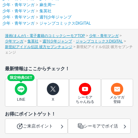
少年・青年マンガ
>
麻生周一
少年・青年マンガ
>
集英社
少年・青年マンガ
>
週刊少年ジャンプ
少年・青年マンガ
>
ジャンプコミックスDIGITAL
漫画(まんが)・電子書籍のコミックシーモアTOP
少年・青年マンガ
少年マンガ
集英社
週刊少年ジャンプ
ジャンプコミックスDIGITAL
新世紀アイドル伝説 彼方セブンチェンジ
新世紀アイドル伝説 彼方セブンチ
ェンジ
最新情報はここからチェック！
限定特典GET
シーモア
メルマガ
LINE
X
ちゃんねる
登録
お得にポイントゲット！
ご来店ポイント
シーモアでポイ活