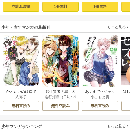
仁森島司
た俺が、100の異世
ど、私は今日も元
立読み増量
1冊無料
1冊無料
界で2周目無双【電
気に暮らしていま
子単行本】 1
す！【電子単行
本】 1
もっと見る
少年・青年マンガの最新刊
かわいいのは俺で
転生賢者の異世界
あくまでクジャク
はじ
八寿子
進行諸島（GAノベ
小出もと貴
ある 4巻
ライフ～第二の職
の話です。 8巻
ル／SBクリエイテ
業を得て、世界最
無料立読み
無料立読み
無料立読み
ィブ刊）
/
彭傑（Fr
強になりました～ 3
iendly Land）
/
風
3巻
花風花
もっと見る
少年マンガランキング