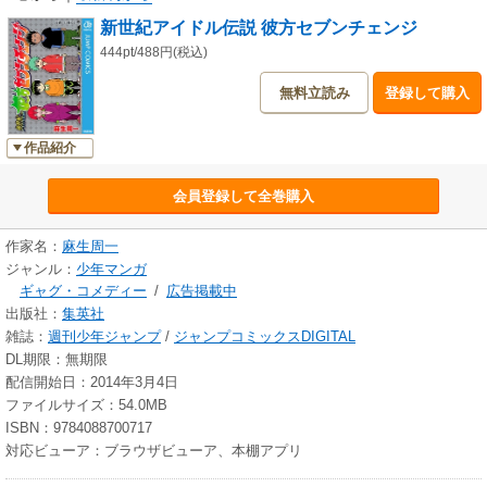
新世紀アイドル伝説 彼方セブンチェンジ
444pt/488円(税込)
無料立読み
登録して購入
作品紹介
会員登録して全巻購入
作家名：
麻生周一
ジャンル：
少年マンガ
ギャグ・コメディー
/
広告掲載中
出版社：
集英社
雑誌：
週刊少年ジャンプ
/
ジャンプコミックスDIGITAL
DL期限：無期限
配信開始日：2014年3月4日
ファイルサイズ：54.0MB
ISBN：9784088700717
対応ビューア：ブラウザビューア、本棚アプリ