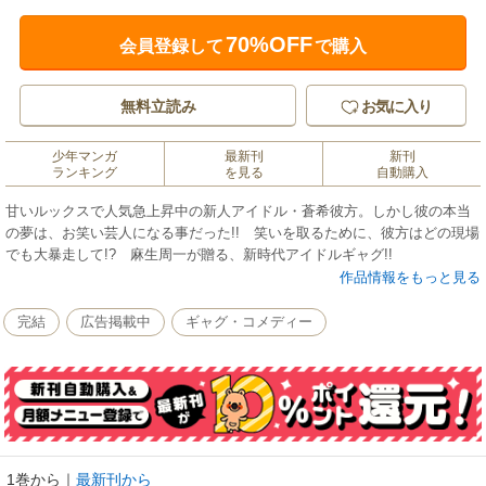
70%OFF
会員登録して
で購入
無料立読み
お気に入り
少年マンガ
最新刊
新刊
ランキング
を見る
自動購入
甘いルックスで人気急上昇中の新人アイドル・蒼希彼方。しかし彼の本当
の夢は、お笑い芸人になる事だった!! 笑いを取るために、彼方はどの現場
でも大暴走して!? 麻生周一が贈る、新時代アイドルギャグ!!
作品情報をもっと見る
完結
広告掲載中
ギャグ・コメディー
1巻から
｜
最新刊から