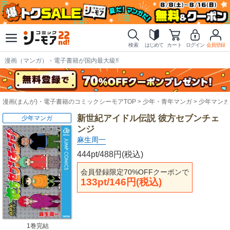
検索
はじめて
カート
ログイン
会員登録
漫画（マンガ）・電子書籍が国内最大級!!
漫画(まんが)・電子書籍のコミックシーモアTOP
少年・青年マンガ
少年マンガ
新世紀アイドル伝説 彼方セブンチェ
少年マンガ
ンジ
麻生周一
444pt/488円(税込)
会員登録限定70%OFFクーポンで
133pt/146円(税込)
1巻完結