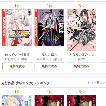
1
2
3
位
位
位
信じていた仲間達
魔女と傭兵
となりの席のヤツ
大前貴史
/
明鏡シ
宮木真人
/
超法規
mmk
にダンジョン奥地
がそういう目で見
スイ
/
tef
的かえる
/
叶世べ
で殺されかけたが
てくる
無料立読み
無料立読み
無料立読み
んち
ギフト『無限ガチ
ャ』でレベル9999
の仲間達を手に入
もっと見る
先行作品(少年マンガ)ランキング
れて元パーティー
メンバーと世界に
1
2
3
位
位
位
復讐＆『ざま
ぁ！』します！