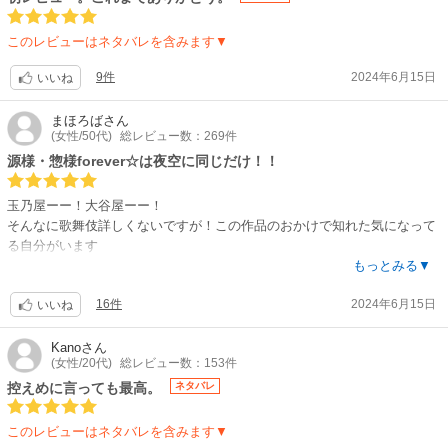
このレビューはネタバレを含みます▼
9件
2024年6月15日
いいね
まほろば
さん
(女性/50代)
総レビュー数：269件
源様・惣様forever☆は夜空に同じだけ！！
玉乃屋ーー！大谷屋ーー！
そんなに歌舞伎詳しくないですが！この作品のおかけで知れた気になって
る自分がいます
全ての脇キャラまで愛してる～！
もっとみる▼
最の高、松の特上、鶴は百年亀万年(←？)
16件
2024年6月15日
完結にあたり、1巻から読み返すと、もう、全てのキャラが愛しくて。万
いいね
感の想いでラストシーンを読ませていただきました。。
キャラクターの絶妙かつ、完璧な表情に思わず見惚れる絶対的に素晴らし
Kano
さん
(女性/20代)
総レビュー数：153件
い作画、人間的に成長していく物語、梨園を垣間見れる設定、こんな素晴
らしいBLはほかになくて唯一無二！☆は夜空にあるのと同じくらい
控えめに言っても最高。
ネタバレ
で！！！
このレビューはネタバレを含みます▼