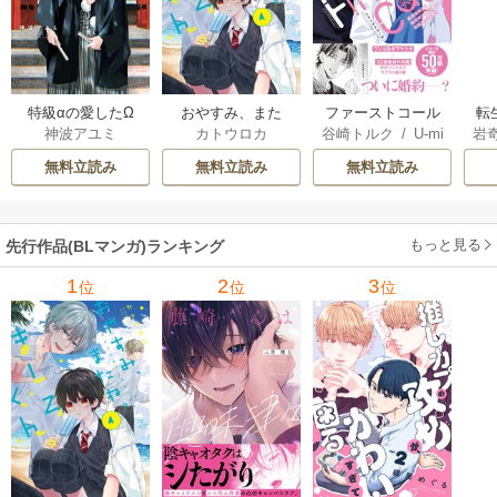
特級αの愛したΩ
おやすみ、また
ファーストコール
転
神波アユミ
カトウロカ
谷崎トルク
/
U-mi
岩
ね。ましろくん。
～童貞外科医、年
な
n
【電子限定漫画付
下ヤクザの嫁にさ
王
無料立読み
無料立読み
無料立読み
き】
れそうです！～
し
【単行本版(シーモ
ア限定描き下ろし
もっと見る
先行作品(BLマンガ)ランキング
付き)】
1
2
3
位
位
位