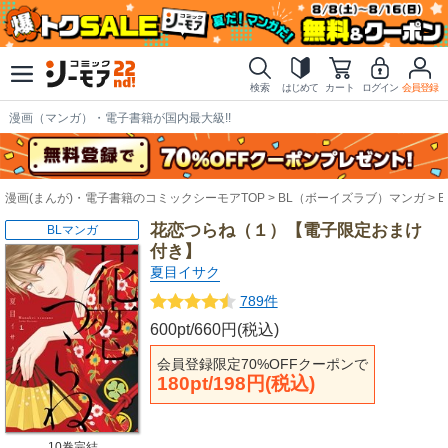
検索
はじめて
カート
ログイン
会員登録
漫画（マンガ）・電子書籍が国内最大級!!
漫画(まんが)・電子書籍のコミックシーモアTOP
BL（ボーイズラブ）マンガ
花恋つらね（１）【電子限定おまけ
BLマンガ
付き】
夏目イサク
789件
600pt/660円(税込)
会員登録限定70%OFFクーポンで
180pt/198円(税込)
10巻完結