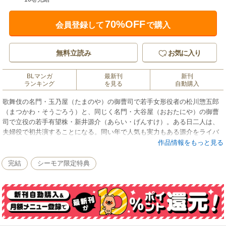
70%OFF
会員登録して
で購入
無料立読み
お気に入り
BLマンガ
最新刊
新刊
ランキング
を見る
自動購入
歌舞伎の名門・玉乃屋（たまのや）の御曹司で若手女形役者の松川惣五郎
（まつかわ・そうごろう）と、同じく名門・大谷屋（おおたにや）の御曹
司で立役の若手有望株・新井源介（あらい・げんすけ）。ある日二人は、
夫婦役で初共演することになる。同い年で人気も実力もある源介をライバ
ル視していた惣五郎だが、源介から「ずっとお前と一緒に舞台に立ちたか
作品情報をもっと見る
った」と言われ……？
梨園の御曹司同士の恋絵巻、華やかに開幕――!!
完結
シーモア限定特典
【電子版限定おまけ付き】電子版描き下ろしカラーイラストペーパー(1点)
を収録!!