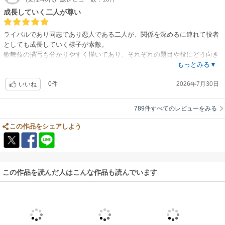
10巻まで足かけ9年、す、すごい。10巻まであるBL漫画、梨園が舞台しか
成長していく二人が尊い
も2人とも御曹司で、血縁関係や名コンビだったじーちやん世代の物語り
も織り交ぜて、ほかとは一線を画す貴重なBL作品です。
ライバルであり同志であり恋人である二人が、関係を深めるに連れて役者
BLというものを全般的に好みますが、日本が日本であるためにも「和」を
としても成長していく様子が素敵。
題材としたものは尊い！激推しです
歌舞伎の描写も分かりやすく描いてあり、それぞれの題目や役にどう向き
イサク先生お疲れ様でした。心の底からこの作品があることに感謝してお
合っていくか悩みながら進んでいく展開がとても良かったです。
もっとみる▼
ります
恋愛的にも歌舞伎的にも、二人の未来を応援してます！！
0件
2026年7月30日
いいね
789件すべてのレビューをみる
この作品をシェアしよう
この作品を読んだ人はこんな作品も読んでいます