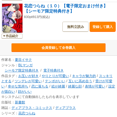
花恋つらね（１０）【電子限定おまけ付き】
【シーモア限定特典付き】
830pt/913円(税込)
無料立読み
登録して購入
作品紹介
会員登録して全巻購入
作家名：
夏目イサク
ジャンル：
BLマンガ
シーモア限定特典付き
/
電子特典付き
作品タグ：
お互いが好き
/
やりとりが可愛い
/
キャラが魅力的
/
スッキリ
とする
/
ツンデレが可愛い
/
テンポがいい
/
互いに高め合う
/
受けが可愛
い
/
幸せな気持ち
/
恋に落ちる
/
絵が綺麗
/
綺麗な顔
/
表情が可愛い
/
設定
が面白い
/
顔がいい
※システムにて自動抽出したものを表示しています
出版社：
新書館
雑誌：
ディアプラス・コミックス
/
ディアプラス
シリーズ：
花恋つらね