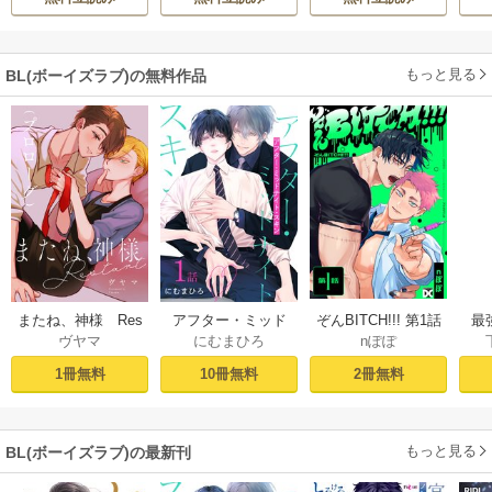
もっと見る
BL(ボーイズラブ)の無料作品
ぞんBITCH!!! 第1話
最
またね、神様 Res
アフター・ミッド
nぽぽ
ヴヤマ
にむまひろ
し
tart［ばら売り］
ナイト・スキン
ー
プロローグ
［ばら売り］ 第1話
2冊無料
1冊無料
10冊無料
もっと見る
BL(ボーイズラブ)の最新刊