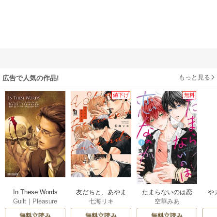
もっと見る
広告で人気の作品!
値下げ
無料
In These Words
友だちと、あやま
たまらないのは恋
や
Guilt｜Pleasure
七海リキ
空華みあ
ち。
なのか
か
無料立読み
無料立読み
無料立読み