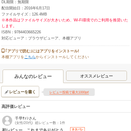
DL期限：無期限
配信開始日：2016年6月17日
ファイルサイズ：126.4MB
※本作品はファイルサイズが大きいため、Wi-Fi環境でのご利用を推奨いた
します。
ISBN：9784403665226
対応ビューア：ブラウザビューア、本棚アプリ
｢アプリで読む｣にはアプリをインストール!
本棚アプリを
こちら
からインストールしてください
オススメレビュー
みんなのレビュー
レビューを書く
レビュー投稿で最大1000pt!
高評価レビュー
千早ｻｧﾝ
さん
(女性/20代)
総レビュー数：1件
初レビュー。これまでありがとう。
ネタバレ