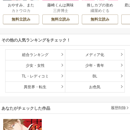
おやすみ、また
藤崎くんは興味
推しカプの攻め
君
カトウロカ
三井博士
綴屋めぐる
ね。ましろくん。
津々【コミックス
が、かわいすぎて
【電子限定漫画付
版】
困る
無料立読み
無料立読み
無料立読み
き】
その他の人気ランキングをチェック！
総合ランキング
メディア化
少女・女性
少年・青年
TL・レディコミ
BL
異世界・転生
お色気
履歴削除
あなたがチェックした作品