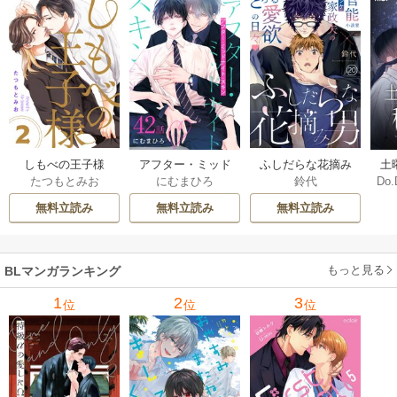
しもべの王子様
ふしだらな花摘み
アフター・ミッド
土
たつもとみお
鈴代
にむまひろ
Do.
【描き下ろしおま
男 20巻
ナイト・スキン
上
け付き特装版】 2巻
［ばら売り］ 42巻
な
無料立読み
無料立読み
無料立読み
もっと見る
BLマンガランキング
1
2
3
位
位
位