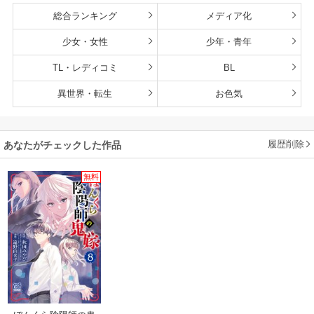
総合ランキング
メディア化
少女・女性
少年・青年
TL・レディコミ
BL
異世界・転生
お色気
履歴削除
あなたがチェックした作品
無料