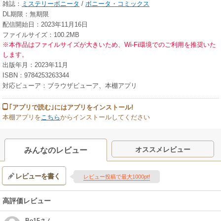
雑誌：
ミステリーボニータ
/
ボニータ・コミックス
DL期限：無期限
配信開始日：2023年11月16日
ファイルサイズ：100.2MB
※本作品はファイルサイズが大きいため、Wi-Fi環境でのご利用を推奨いた
します。
出版年月：2023年11月
ISBN：9784253263344
対応ビューア：ブラウザビューア、本棚アプリ
｢アプリで読む｣にはアプリをインストール!
本棚アプリを
こちら
からインストールしてください
オススメレビュー
みんなのレビュー
レビューを書く
レビュー投稿で最大1000pt!
高評価レビュー
Bo15
さん