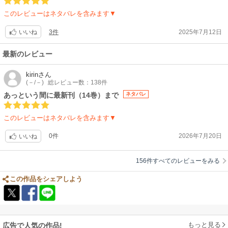
やか）、この家に嫁ぎたい人生だった。主人公、しっかり者で見習いた
このレビューはネタバレを含みます▼
い。
女性キャラが同じ様な顔と髪型と服装ですが大丈夫です。世の中もそんな
3件
2025年7月12日
いいね
感じなので！あと吹き出しどっち？ってなる時があるけど大丈夫です！言
い回しややこしいな？ってなる時も大丈夫です。何とかなってます！
最新のレビュー
kirin
さん
(－/－)
総レビュー数：138件
あっという間に最新刊（14巻）まで
ネタバレ
このレビューはネタバレを含みます▼
0件
2026年7月20日
いいね
156件すべてのレビューをみる
この作品をシェアしよう
もっと見る
広告で人気の作品!