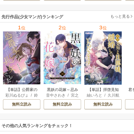
で秘密です！
もっと見る
先行作品(少女マンガ)ランキング
1
2
3
位
位
位
【単話】公爵家の
黒妖の花嫁～忌み
【単話】拝啓見知
君
彩川ぬるぴょ
/
鈴
音中さわき
/
宮之
紬いろと
/
久川航
長女でした
嫌われた私が冷酷
らぬ旦那様、離婚
音さや
/
たむ
みやこ
璃
/
あいるむ
大尉に愛されるま
していただきます
無料立読み
無料立読み
無料立読み
で～
その他の人気ランキングをチェック！