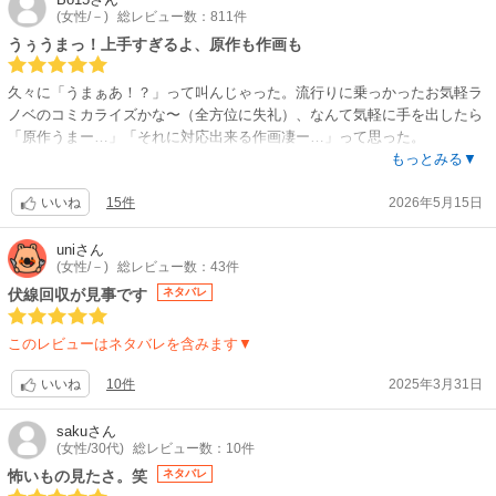
(女性/－)
総レビュー数：811件
うぅうまっ！上手すぎるよ、原作も作画も
久々に「うまぁあ！？」って叫んじゃった。流行りに乗っかったお気軽ラ
ノベのコミカライズかな〜（全方位に失礼）、なんて気軽に手を出したら
「原作うまー…」「それに対応出来る作画凄ー…」って思った。
作り込みの凄さに「あれ？これ青年誌だっけ？」ってカテゴリ再確認した
もっとみる▼
り、「え？これ、探偵もの？」「にしては設定も取材力もえぐいって」
15件
2026年5月15日
「アニメ化だけじゃなくドラマ化も意識してる？」「散りばめられたフラ
いいね
グ回収ご苦労様です」
…みたいな感じでまだ２巻目なのに大量に感心しちゃって全然進まない。
uni
さん
(女性/－)
総レビュー数：43件
それも楽しい。
原案しのとうこ様、『薬屋のひとりごと』の方なんですね。大人になって
伏線回収が見事です
ネタバレ
からラノベを読んでないので全然わからず。原案も原作も「凄い！！ほん
と凄い！！」って語彙力なくなりました。漫画のほうのレビューなので漫
このレビューはネタバレを含みます▼
画について言うと「凄い！最後迄読みます！100巻くらい続いてくださ
い！」っ感じです。（元々語彙力はない）。
10件
2025年3月31日
いいね
作家様が段々裕福になっている匂いがするので、あ、この本売れてるんだ
な、良かった、と思いました。あと、２人はこれからも大して進展しない
saku
さん
んだな、と覚悟しました。
(女性/30代)
総レビュー数：10件
旦那も最高、虎も亀も蛇も最高、姑の可愛らしいいびりに対応出来るかだ
怖いもの見たさ。笑
ネタバレ
けが心配だけど（この設定で姑いるって凄い、しかも方言かっこいいし賑