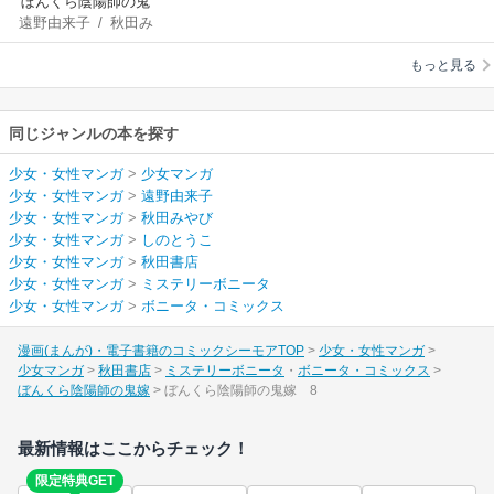
ぼんくら陰陽師の鬼
遠野由来子
/
秋田み
嫁
やび
/
しのとうこ
もっと見る
同じジャンルの本を探す
少女・女性マンガ
>
少女マンガ
少女・女性マンガ
>
遠野由来子
少女・女性マンガ
>
秋田みやび
少女・女性マンガ
>
しのとうこ
少女・女性マンガ
>
秋田書店
少女・女性マンガ
>
ミステリーボニータ
少女・女性マンガ
>
ボニータ・コミックス
漫画(まんが)・電子書籍のコミックシーモアTOP
少女・女性マンガ
少女マンガ
秋田書店
ミステリーボニータ
ボニータ・コミックス
ぼんくら陰陽師の鬼嫁
ぼんくら陰陽師の鬼嫁 8
最新情報はここからチェック！
限定特典GET