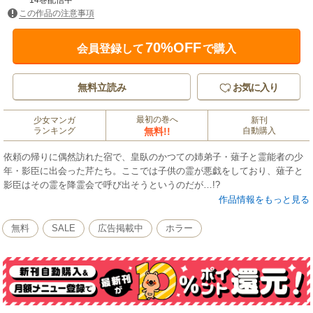
14巻配信中
この作品の注意事項
70%OFF
会員登録して
で購入
無料立読み
お気に入り
最初の巻へ
少女マンガ
新刊
ランキング
無料!!
自動購入
依頼の帰りに偶然訪れた宿で、皇臥のかつての姉弟子・薙子と霊能者の少
年・影臣に出会った芹たち。ここでは子供の霊が悪戯をしており、薙子と
影臣はその霊を降霊会で呼び出そうというのだが…!?
作品情報をもっと見る
無料
SALE
広告掲載中
ホラー