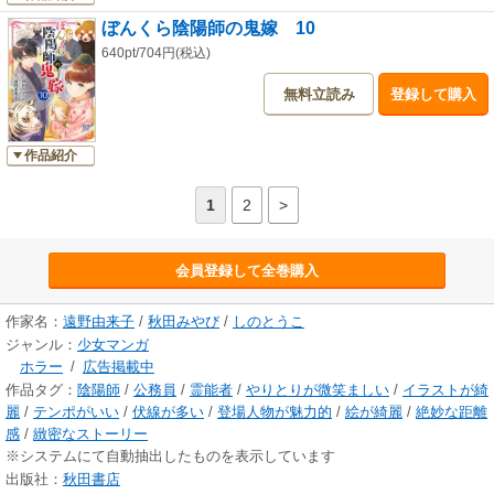
ぼんくら陰陽師の鬼嫁 10
640pt/704円(税込)
無料立読み
登録して購入
作品紹介
1
2
>
会員登録して全巻購入
作家名：
遠野由来子
/
秋田みやび
/
しのとうこ
ジャンル：
少女マンガ
ホラー
/
広告掲載中
作品タグ：
陰陽師
/
公務員
/
霊能者
/
やりとりが微笑ましい
/
イラストが綺
麗
/
テンポがいい
/
伏線が多い
/
登場人物が魅力的
/
絵が綺麗
/
絶妙な距離
感
/
緻密なストーリー
※システムにて自動抽出したものを表示しています
出版社：
秋田書店