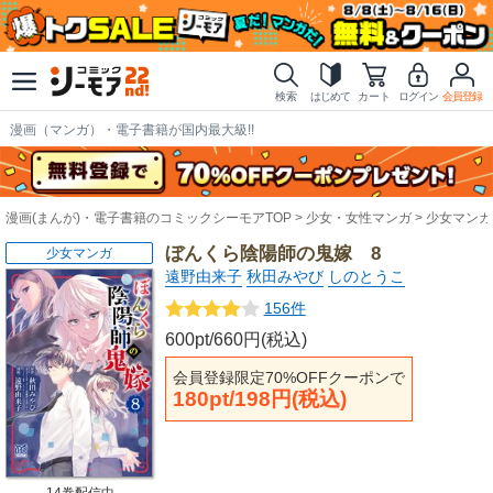
検索
はじめて
カート
ログイン
会員登録
漫画（マンガ）・電子書籍が国内最大級!!
漫画(まんが)・電子書籍のコミックシーモアTOP
少女・女性マンガ
少女マンガ
ぼんくら陰陽師の鬼嫁 8
少女マンガ
遠野由来子
秋田みやび
しのとうこ
156件
600pt/660円(税込)
会員登録限定70%OFFクーポンで
180pt/198円(税込)