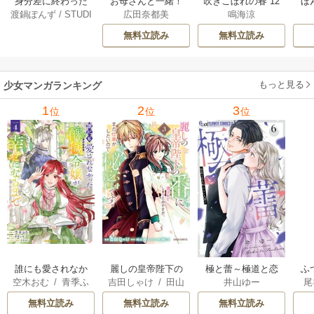
身分差に終わった
お母さんと一緒！
吹きこぼれの春 12
ほ
渡鍋ぽんず
/
STUDI
広田奈都美
鳴海涼
恋を、今さらです
～40歳の看取りと
巻
学受
O ZOON
が。 12巻
恋～【分冊版】 5巻
無料立読み
無料立読み
もっと見る
少女マンガランキング
1
2
3
位
位
位
誰にも愛されなか
麗しの皇帝陛下の
極と蕾～極道と恋
ふ
空木おむ
/
青季ふ
吉田しゃけ
/
田山
井山ゆー
尾
った醜穢令嬢が幸
番に選ばれてしま
を知らない人妻と
は
ゆ
/
白谷ゆう
歩
/
鶏にく
せになるまで
ったのですが、ま
～
雛
無料立読み
無料立読み
無料立読み
だ仕事がしたいの