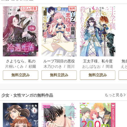
立読み増量
無料
さようなら、私の
ループ7回目の悪役
王太子様、私今度
無
片桐いくみ
/
頼爾
木乃ひのき
/
雨川
おしばなお
/
岡達
え
冷遇生活 ～パーテ
令嬢は、元敵国で
こそあなたに殺さ
も
透子
/
八美☆わん
英茉
/
先崎真琴
も
ィーで声をかけて
自由気ままな花嫁
れたくないんで
れ
無料立読み
無料立読み
無料立読み
きたのがヤバい男
生活を満喫する
す！ ～聖女に嵌め
だった件
られた貧乏令嬢、
嬢
二度目は串刺し回
もっと見る
少女・女性マンガの無料作品
避します！～