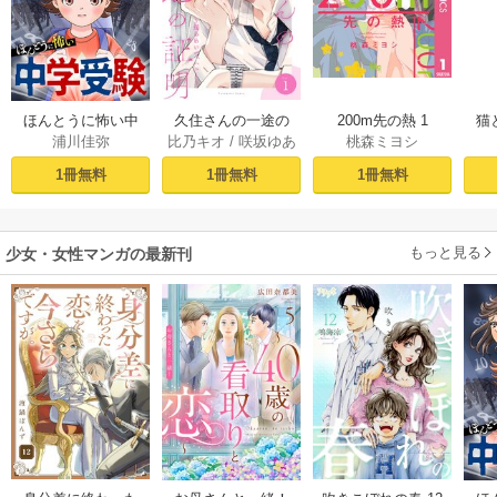
久住さんの一途の
200m先の熱 1
ほんとうに怖い中
猫
比乃キオ
/
咲坂ゆあ
桃森ミヨシ
浦川佳弥
証明～揺らめい
学受験【分冊版】
て、ハニー～ 1巻
1
た
1冊無料
1冊無料
1冊無料
もっと見る
少女・女性マンガの最新刊