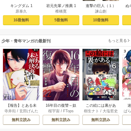
キングダム 1
岩元先輩ノ推薦 1
進撃の巨人（１）
ぬ
原泰久
椎橋寛
諫山創
16冊無料
5冊無料
10冊無料
もっと見る
少年・青年マンガの最新刊
【報告】とある未
16年目の復讐～奴
この絵には裏があ
迷
寺井衒
/
玄田げんた
桜宇宙
/
FTops
樹生ナト
/
大塩哲史
ぱ
解決事件について 1
らを地獄に送るま
る 6巻
1巻
で 22巻
無料立読み
無料立読み
無料立読み