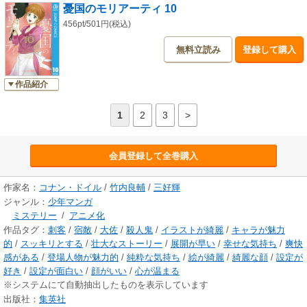
憂国のモリアーティ 10
456pt/501円(税込)
無料立読み
登録して購入
作品紹介
1
2
3
>
会員登録して全巻購入
作家名：
コナン・ドイル
/
竹内良輔
/
三好輝
ジャンル：
少年マンガ
ミステリー
/
アニメ化
作品タグ：
刺客
/
宿敵
/
大佐
/
殺人鬼
/
イラストが綺麗
/
キャラが魅力
的
/
スッキリとする
/
壮大なストーリー
/
展開が早い
/
幸せな気持ち
/
爽快
感がある
/
登場人物が魅力的
/
純粋な気持ち
/
絵が綺麗
/
綺麗な顔
/
設定が
好き
/
設定が面白い
/
顔がいい
/
心が温まる
※システムにて自動抽出したものを表示しています
出版社：
集英社