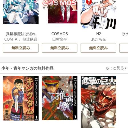
異世界魔法は遅れ
COSMOS
H2
氷
COMTA
/
樋辻臥命
田村隆平
あだち充
てる！
無料立読み
無料立読み
無料立読み
もっと見る
少年・青年マンガの無料作品