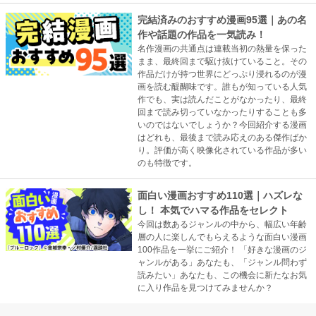
完結済みのおすすめ漫画95選｜あの名
作や話題の作品を一気読み！
名作漫画の共通点は連載当初の熱量を保った
まま、最終回まで駆け抜けていること。その
作品だけが持つ世界にどっぷり浸れるのが漫
画を読む醍醐味です。誰もが知っている人気
作でも、実は読んだことがなかったり、最終
回まで読み切っていなかったりすることも多
いのではないでしょうか？今回紹介する漫画
はどれも、最後まで読み応えのある傑作ばか
り。評価が高く映像化されている作品が多い
のも特徴です。
面白い漫画おすすめ110選｜ハズレな
し！ 本気でハマる作品をセレクト
今回は数あるジャンルの中から、幅広い年齢
層の人に楽しんでもらえるような面白い漫画
100作品を一挙にご紹介！ 「好きな漫画のジ
ャンルがある」あなたも、「ジャンル問わず
読みたい」あなたも、この機会に新たなお気
に入り作品を見つけてみませんか？