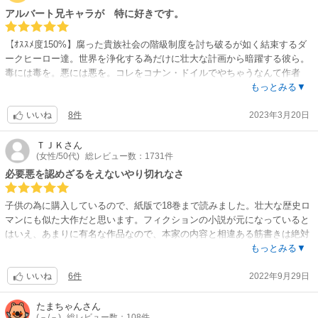
憂国とは、国を憂う、国の未来を思う愛国者、という意味です。読み進め
アルバート兄キャラが 特に好きです。
る度に『憂国』という言葉の重みが増していきます。
【ｵｽｽﾒ度150%】腐った貴族社会の階級制度を討ち破るが如く結束するダ
アニメも現在放送されていますが、現時点ではかなり構成が違っている印
ークヒーロー達。世界を浄化する為だけに壮大な計画から暗躍する彼ら。
象です。
毒には毒を。悪には悪を。コレをコナン・ドイルでやちゃうなんて作者
簡潔に1話にまとめられており、悪く言えば内容を端折っているため、ア
様 凄い。しかも名探偵シャーロック・ホームズの宿敵モリアーティ視
もっとみる▼
ニメだけだとモリアーティ教授の憂国の信念に多少の違和感を覚えます?
点。着眼点が天才です。作中の様に天才には 逸材が惹き合うのですね。
なので漫画を読んだ方がより作品を深く理解できますよ！
8件
2023年3月20日
本作品には 作画者様の美麗画でなければ 私は出会っていません。少女
いいね
ただアニメも作画は神ですし声優陣も素晴らしいです！
漫画よりも少女漫画ぽく 全キャラデザが素敵です。少年漫画なのに萌キ
ャラたくさんです。特にシャーロック・ホームズ。形から入るのでコチラ
ＴＪＫ
さん
作画が美麗過ぎる作品は、視覚に頼って内容が薄いものが多いように思い
(女性/50代)
総レビュー数：1731件
のシャーロックだったら間違いなく私は シャーロキアンになってたと思
ますが、この作品は本当に内容がしっかり作り込まれていますので、シャ
います(笑)こんなカッコイイ シャーロック 他所で知らないです。まだ
必要悪を認めざるをえないやり切れなさ
ーロック・ホームズの原作ファンの方も十分楽しめると思います！！
続読中です。既刊本まとめて一気に読めるなんて贅沢 ありがとうござい
作品中のモリアーティ教授の如く、見た目も中身も完璧な作品です♦！！
ます。♠ ♠ ♠ 追記……１９巻読破。 完結してました。淋しーい。少
子供の為に購入しているので、紙版で18巻まで読みました。壮大な歴史ロ
年マンガは 神マンガ多いからランキングに入り難いのかなー？もっとｺﾐ
マンにも似た大作だと思います。フィクションの小説が元になっていると
ｯｸｼｰﾓｱで 評価されて欲しい作品です。少女漫画枠だったら常にランキン
はいえ、あまりに有名な作品なので、本家の内容と相違ある筋書きは絶対
グに入ってると思えますが…。ストーリーも面白い。美麗画に＋躍動感も
にNGのはずです。そんな風に制約のある中で、シャーロック・ホームズ
もっとみる▼
あります。何もかも動いて見えるンです。船や波 人物は踊ってる。３Ｄ
からモリアーティへとスポットライトを当て直した別視点からのストーリ
の如く飛び出してくる。コマの隅々まで眼福です??
6件
2022年9月29日
ーが斬新で、犯罪卿・アイリーン＝アドラー・ジェームス＝ボンドなどの
いいね
人物設定とストーリー展開などは、正にストーリーテラーと言えると思い
ます。当時の貴族社会における社会の闇が想像以上に深く濃く、あまりの
たまちゃん
さん
(－/－)
総レビュー数：108件