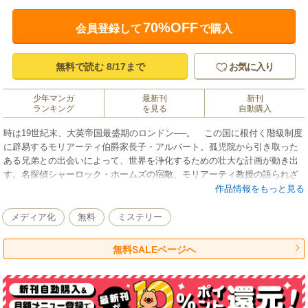
70%OFF
会員登録して
で購入
無料で読む 8/17まで
お気に入り
少年マンガ
最新刊
新刊
ランキング
を見る
自動購入
時は19世紀末、大英帝国最盛期のロンドン──。 この国に根付く階級制度
に辟易するモリアーティ伯爵家長子・アルバート。孤児院から引き取った
ある兄弟との出会いによって、世界を浄化するための壮大な計画が動き出
す。名探偵シャーロック・ホームズの宿敵、モリアーティ教授の語られざ
る物語の幕が開く──!!
作品情報をもっと見る
メディア化
無料
ミステリー
無料SALEページへ