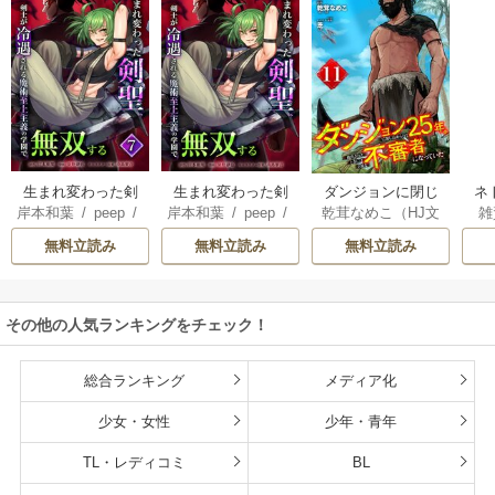
生まれ変わった剣
生まれ変わった剣
ダンジョンに閉じ
ネ
岸本和葉
/
peep
/
岸本和葉
/
peep
/
乾茸なめこ（HJ文
雑
聖、剣士が冷遇さ
聖、剣士が冷遇さ
込められて25年。
界
染野静也
/
桑島黎
染野静也
/
桑島黎
庫／ホビージャパ
れる魔術至上主義
れる魔術至上主義
救出されたときに
ば
無料立読み
無料立読み
無料立読み
音
/
taskey STUDI
音
/
taskey STUDI
ン刊）
/
御手洗太
の学園で無双する
の学園で無双する
は立派な不審者に
使
O
O
陽
/
芝
【単行本版】
なっていた【分冊
8
版】
こ
その他の人気ランキングをチェック！
総合ランキング
メディア化
少女・女性
少年・青年
TL・レディコミ
BL