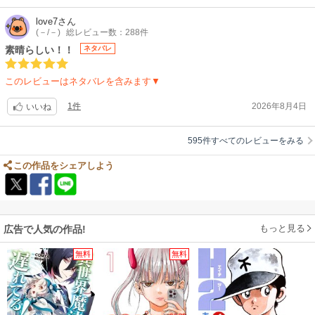
ニメにと、どんどん展開されていったのも頷けます。エンタメとしての魅
力に加え、人間として生きている上で避けては通れない「判断するという
love7
さん
(－/－)
総レビュー数：288件
こと」について深く考えさせられます。しっかり向き合えば、二元性を超
えた世界を垣間見ることができるかもしれません。多くの方に読んでもら
素晴らしい！！
ネタバレ
いたい、素晴らしい作品だと思います。
このレビューはネタバレを含みます▼
1件
2026年8月4日
いいね
595件すべてのレビューをみる
この作品をシェアしよう
もっと見る
広告で人気の作品!
無料
無料