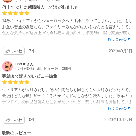
痛々しさ・無慈悲さに怒りを覚えるような場面もありました。歴史ロマン
と言ったのは、階級社会から民主化への変遷を知る手がかりにもなるかな
何十年ぶりに感情移入して涙が出ました
と思ったからです。物語の骨格とも言える《犯罪》ですが、一言で「完全
悪」とは言い切れない複雑な事件・人間関係も見どころで、どう頑張って
14巻のウィリアムからシャーロックへの手紙に泣いてしまいました。もし
も《必要悪》を認めざるをえない、やり切れない気持ちにさせられ、深く
お互い普通の友達なら、ファミリーみんなの思いもなんとも言えなくて、
考えさせられる作品です。中にはちょっと笑ってしまうようなウィットに
色んな気持ちが込み上げて今14巻を読み終えて深夜3時…隣で家族が寝て
富んだ軽い話もありますが、本質のテーマはかなり重く暗いと思います。
る中、泣きながら読んで、レビューを書かずにはいられませんでした。漫
もっとみる▼
歴史・文学・人間心理など色々と学びのある秀作ではないでしょうか。
画の台詞が多いとパラパラめくってしまう癖がある私でも、この漫画は一
7件
2021年9月1日
言一句読み込んでしまうほど本当に魅力的なんです。久しぶりにいい漫画
いいね
に出会えたなぁと、知れて、読めて良かったなと思ってしまうほど。そし
て、シャーロックホームズはコナンのイメージでしか知らなかったけど、
nobuo
さん
(女性/40代)
総レビュー数：399件
漫画を読むごとに登場人物や地名等、ネットで調べながら読んでいました
(これがまた面白いんです本当に！)。最後の事件のこともネットで調べて
完結まで読んでレビュー編集
から読みましたが、まだ物語が続くようで良かった、、！これからも絶対
読み続けたいと思える漫画です。※3/9追記 第一部完結とても良かったで
ウィリアムが大好きだし、その仲間たちも同じくらい大好きだったので、
す…。またまた深夜に1人涙を拭きながら読みました。なんといっていい
最後はどんな風に締めくくるのかドキドキしながら読みました。原案のコ
か、とても綺麗で心が温かくなる終わり方で…良かったですとにか
ナンドイルの作品は読んだことがないけれど、悲しい結末も覚悟していま
く！！！真夜中のレビューでした。二部もまた見れるなんて最高…
した。最後まで読んで、想像していなかったラストでしたが、穏やかで平
もっとみる▼
和な感じの希望が持てるもので、とても満足できました。この後は、ノベ
0件
2020年10月27日
ルのコミカライズに、第二部の予告もあって、まだまだウィリアム達の世
いいね
界を楽しめるようなので嬉しいです！最後まで追いかけたいと思います。
魅力的なキャラ達とワクワクするストーリーで、舞台にミュージカルにア
最新のレビュー