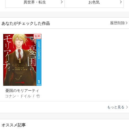
異世界・転生
お色気
履歴削除
あなたがチェックした作品
無料
憂国のモリアーティ
コナン・ドイル
/
竹
内良輔
/
三好輝
もっと見る
オススメ記事