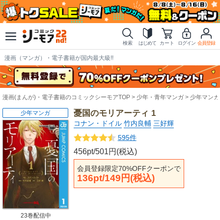
検索
はじめて
カート
ログイン
会員登録
漫画（マンガ）・電子書籍が国内最大級!!
漫画(まんが)・電子書籍のコミックシーモアTOP
少年・青年マンガ
少年マンガ
憂国のモリアーティ 1
少年マンガ
コナン・ドイル
竹内良輔
三好輝
595件
456pt/501円(税込)
会員登録限定70%OFFクーポンで
136pt/149円(税込)
23巻配信中