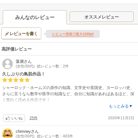
公式サイト「憂国のモリアーティ〜百合の追憶〜」
オススメレビュー
みんなのレビュー
レビューを書く
レビュー投稿で最大1000pt!
高評価レビュー
藻屑
さん
(女性/30代)
総レビュー数：2件
久しぶりの鳥肌作品！
シャーロック・ホームズの原作の知識、文学史や英国史、ヨーロッパ史、
さらに言うなら数学や医学の知識など、自分に知識があればあるほど、深
く面白く読める作品です！
ですが最低限、モリアーティ教授がシャーロック・ホームズの最大のライ
もっとみる▼
バルであるという原作の関係性だけ知っていれば、十分楽しめるようにな
25件
2020年11月2日
っていると思いました。
いいね
作画も美麗で目の保養になります…?
多少残虐な描写もありますので、苦手な方は気をつけた方がいい話もあり
chimney
さん
(女性/30代)
総レビュー数：403件
ますが、それを差し引いても読む手を止められなくなる作品です。