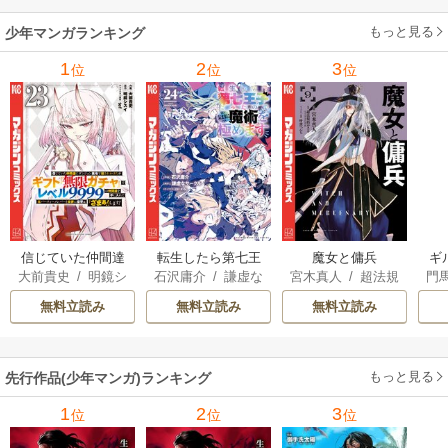
もっと見る
少年マンガランキング
1
2
3
位
位
位
信じていた仲間達
転生したら第七王
魔女と傭兵
ギ
大前貴史
/
明鏡シ
石沢庸介
/
謙虚な
宮木真人
/
超法規
門
にダンジョン奥地
子だったので、気
スイ
/
tef
サークル
/
メル。
的かえる
/
叶世べ
で殺されかけたが
ままに魔術を極め
無料立読み
無料立読み
無料立読み
んち
ギフト『無限ガチ
ます
ャ』でレベル9999
の仲間達を手に入
もっと見る
先行作品(少年マンガ)ランキング
れて元パーティー
メンバーと世界に
1
2
3
位
位
位
復讐＆『ざま
ぁ！』します！