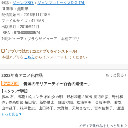
雑誌：
ジャンプSQ.
/
ジャンプコミックスDIGITAL
DL期限：無期限
配信開始日：2016年11月18日
ファイルサイズ：41.7MB
出版年月：2016年11月
ISBN：9784088808574
対応ビューア：ブラウザビューア、本棚アプリ
｢アプリで読む｣にはアプリをインストール!
本棚アプリを
こちら
からインストールしてください
もっと見る
2022年春アニメ化作品
アニメ化
「憂国のモリアーティ〜百合の追憶〜」
【スタッフ情報】
脚本:石井風花 / 絵コンテ:石山タカ明、野村和也 / 演出:渡辺正彦、野村和
也 / 作画監督:植田実、新野量太、細田沙織、松浦里美、斎藤美香、張益、
山本径子、根津壮志、山田裕子、大野勉、天崎まなむ、宮本佐和子、渡辺
愛、具志堅眞由、押田萌絵、斎藤晴輝、Tran Hoang、無錫市淏明動画 / 原
もっと見る
画作画監督補佐:渡邉麻衣、小谷杏子
【関連リンク】
メディア化作品をもっと見る