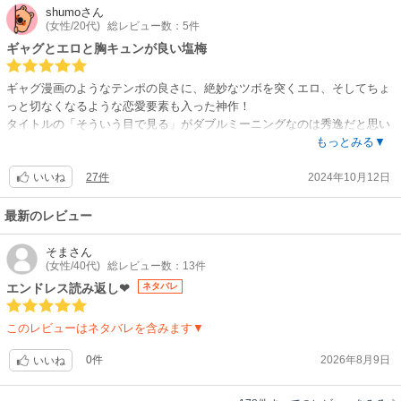
shumo
さん
(女性/20代)
総レビュー数：5件
ギャグとエロと胸キュンが良い塩梅
ギャグ漫画のようなテンポの良さに、絶妙なツボを突くエロ、そしてちょ
っと切なくなるような恋愛要素も入った神作！
タイトルの「そういう目で見る」がダブルミーニングなのは秀逸だと思い
ました。
もっとみる▼
27件
2024年10月12日
陽キャイケメン(池沢くん)が巨乳地味子ちゃん(江口さん)に振り回される構
いいね
図がひたすら可愛い。
池沢くんの表情が豊かで、江口さんに悶々としたり嫉妬したり、圧倒的ヒ
最新のレビュー
ロイン力を感じます。
そま
さん
(女性/40代)
総レビュー数：13件
基本江口さんが池沢くんより一枚上手なことが多いですが、ときどき江口
さんも池沢くんにドギマギしてる描写があったりして、2人が惹かれ合う
エンドレス読み返し❤
ネタバレ
様子が焦れったくて面白いです。
このレビューはネタバレを含みます▼
単行本限定の描き下ろしで補足されている内容がとても良いので、アプリ
で連載を追ってる方もこちらの単行本の購入をおすすめします！
0件
2026年8月9日
いいね