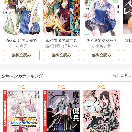
かわいいのは俺で
転生賢者の異世界
あくまでクジャク
はじ
八寿子
進行諸島（GAノベ
小出もと貴
ある 4巻
ライフ～第二の職
の話です。 8巻
ル／SBクリエイテ
業を得て、世界最
無料立読み
無料立読み
無料立読み
ィブ刊）
/
彭傑（Fr
強になりました～ 3
iendly Land）
/
風
3巻
花風花
もっと見る
少年マンガランキング
1
2
3
位
位
位