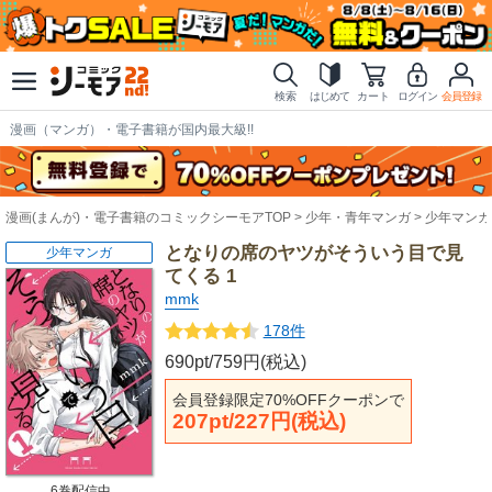
検索
はじめて
カート
ログイン
会員登録
漫画（マンガ）・電子書籍が国内最大級!!
漫画(まんが)・電子書籍のコミックシーモアTOP
少年・青年マンガ
少年マンガ
となりの席のヤツがそういう目で見
少年マンガ
てくる 1
mmk
178件
690pt/759円(税込)
会員登録限定70%OFFクーポンで
207pt/227円(税込)
6巻配信中