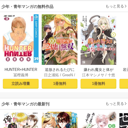
もっと見る
少年・青年マンガの無料作品
HUNTER×HUNTER
追放されるたびに
嫌われ魔女と体が
岩
冨樫義博
日之浦拓
/
GreeN
/
江本マシメサ
/
十悠
モノクロ版 39
スキルを手に入れ
入れ替わったけれ
仁森島司
た俺が、100の異世
ど、私は今日も元
立読み増量
1冊無料
1冊無料
界で2周目無双【電
気に暮らしていま
子単行本】 1
す！【電子単行
本】 1
もっと見る
少年・青年マンガの最新刊