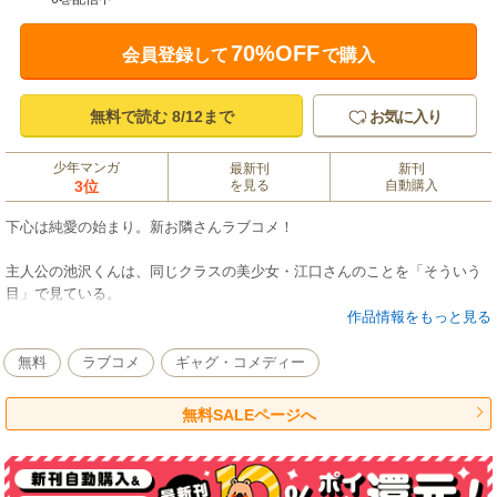
70%OFF
会員登録して
で購入
無料で読む 8/12まで
お気に入り
少年マンガ
最新刊
新刊
3位
を見る
自動購入
下心は純愛の始まり。新お隣さんラブコメ！
主人公の池沢くんは、同じクラスの美少女・江口さんのことを「そういう
目」で見ている。
作品情報をもっと見る
しかし実は、江口さんも「そういう目」で池沢くんのことを見ていて！？
無料
ラブコメ
ギャグ・コメディー
チラ見えする筋肉、汗ばむ肌、髪の香り…
互いに興味津々な２人の「下心」から始まる純愛ラブコメ！
無料SALEページへ
好きな人のなら、臭いも汗も×××も…全部好き。