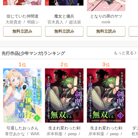
信じていた仲間達
魔女と傭兵
となりの席のヤツ
大前貴史
/
明鏡シ
宮木真人
/
超法規
mmk
にダンジョン奥地
がそういう目で見
スイ
/
tef
的かえる
/
叶世べ
で殺されかけたが
てくる
無料立読み
無料立読み
無料立読み
んち
ギフト『無限ガチ
ャ』でレベル9999
の仲間達を手に入
もっと見る
先行作品(少年マンガ)ランキング
れて元パーティー
メンバーと世界に
1
2
3
位
位
位
復讐＆『ざま
ぁ！』します！
引退したおっさん
生まれ変わった剣
生まれ変わった剣
ダ
青空あかな
/
WAK
岸本和葉
/
peep
/
岸本和葉
/
peep
/
乾
賢者だが愛弟子が
聖、剣士が冷遇さ
聖、剣士が冷遇さ
込