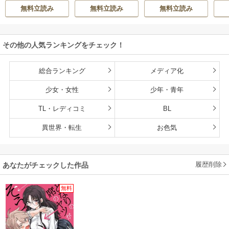
ANA KURAGUCHI
染野静也
/
桑島黎
染野静也
/
桑島黎
庫
追放されてきたの
れる魔術至上主義
れる魔術至上主義
救
無料立読み
無料立読み
無料立読み
/
pallet
/
アイラ
音
/
taskey STUDI
音
/
taskey STUDI
ン
で傷心旅行に連れ
の学園で無双する
の学園で無双する
は
ボ
/
こなせ
/
book
O
O
て行く ～スローラ
【単行本版】
な
listaSTUDIO
イフな旅のつもり
その他の人気ランキングをチェック！
が、なぜか世界最
強の師弟になって
いた～【単行本
総合ランキング
メディア化
版】
少女・女性
少年・青年
TL・レディコミ
BL
異世界・転生
お色気
履歴削除
あなたがチェックした作品
無料