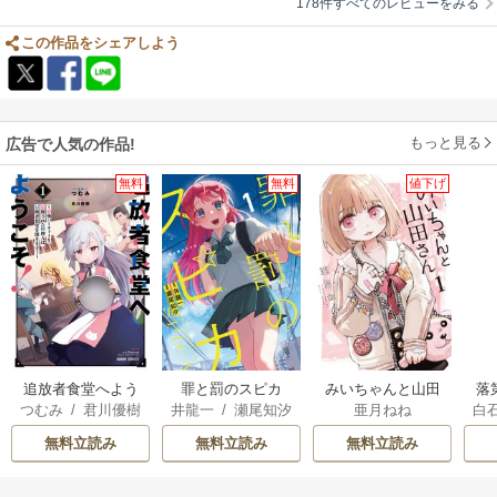
178件すべてのレビューをみる
この作品をシェアしよう
もっと見る
広告で人気の作品!
無料
無料
値下げ
追放者食堂へよう
罪と罰のスピカ
みいちゃんと山田
落
つむみ
/
君川優樹
井龍一
/
瀬尾知汐
亜月ねね
白
こそ！
さん
双
生
無料立読み
無料立読み
無料立読み