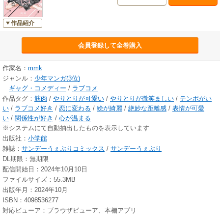
作品紹介
会員登録して全巻購入
作家名：
mmk
ジャンル：
少年マンガ(3位)
ギャグ・コメディー
/
ラブコメ
作品タグ：
筋肉
/
やりとりが可愛い
/
やりとりが微笑ましい
/
テンポがい
い
/
ラブコメ好き
/
恋に変わる
/
絵が綺麗
/
絶妙な距離感
/
表情が可愛
い
/
関係性が好き
/
心が温まる
※システムにて自動抽出したものを表示しています
出版社：
小学館
雑誌：
サンデーうぇぶりコミックス
/
サンデーうぇぶり
DL期限：無期限
配信開始日：2024年10月10日
ファイルサイズ：55.3MB
出版年月：2024年10月
ISBN：4098536277
対応ビューア：ブラウザビューア、本棚アプリ