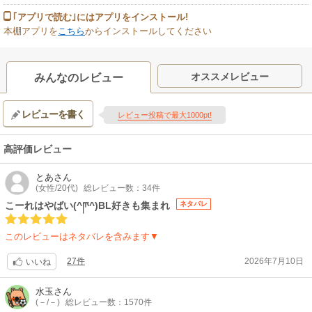
｢アプリで読む｣にはアプリをインストール!
本棚アプリを
こちら
からインストールしてください
オススメレビュー
みんなのレビュー
レビューを書く
レビュー投稿で最大1000pt!
高評価レビュー
とあ
さん
(女性/20代)
総レビュー数：34件
こーれはやばい(^ཫ^)BL好きも集まれ
ネタバレ
このレビューはネタバレを含みます▼
27件
2026年7月10日
いいね
水玉
さん
(－/－)
総レビュー数：1570件