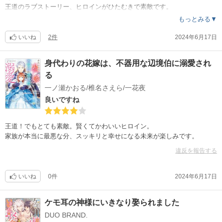
王道のラブストーリー、ヒロインがひたむきで素敵です。
もっとみる▼
いいね
2件
2024年6月17日
身代わりの花嫁は、不器用な辺境伯に溺愛され
る
一ノ瀬かおる/椎名さえら/一花夜
良いですね
王道！でもとても素敵。賢くてかわいいヒロイン。
家族が本当に最悪な分、スッキリと幸せになる未来が楽しみです。
違反を報告する
いいね
0件
2024年6月17日
ケモ耳の神様にいきなり娶られました
DUO BRAND.