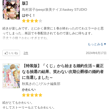
版】
鳥村居子/peep/泉美テイヌ/taskey STUDIO
はやく！
続きが楽しみです。とにかく唐突に１巻が終わったのてわエラーかと思
ってしまった…単話で６巻配信されてるので楽しみに待ちます。
子犬？小狼？かわいすぎますね。
もっとみる▼
いいね
2件
2024年6月17日
【特装版】「くじ」から始まる婚約生活～厳正
なる抽選の結果、笑わない次期公爵様の婚約者
に当選しました～
秋風きのこ/グルナ編集部
かわいい
絵がとてもかわいい。
そしてストーリーもとてもかわいい。