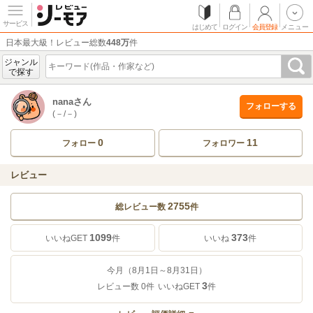
サービス
はじめて
ログイン
会員登録
メニュー
日本最大級！レビュー総数
448万
件
ジャンル
で探す
nanaさん
フォローする
(－/－)
0
11
フォロー
フォロワー
レビュー
2755
総レビュー数
件
1099
373
いいねGET
件
いいね
件
今月（8月1日～8月31日）
3
レビュー数
0
件
いいねGET
件