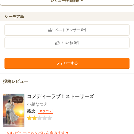
レビュー評価詳細 ▼
シーモア島
ベストアンサー
0
件
いいね
0
件
フォローする
投稿レビュー
コメディーラブ！ストーリーズ
小越なつえ
残念
ネタバレ
このレビューはネタバレを含みます▼