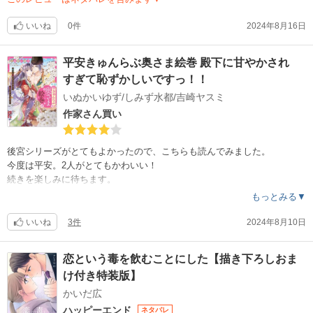
いいね
0件
2024年8月16日
平安きゅんらぶ奥さま絵巻 殿下に甘やかされ
すぎて恥ずかしいですっ！！
いぬかいゆず/しみず水都/吉崎ヤスミ
作家さん買い
後宮シリーズがとてもよかったので、こちらも読んでみました。
今度は平安。2人がとてもかわいい！
続きを楽しみに待ちます。
もっとみる▼
いいね
3件
2024年8月10日
恋という毒を飲むことにした【描き下ろしおま
け付き特装版】
かいだ広
ハッピーエンド
ネタバレ