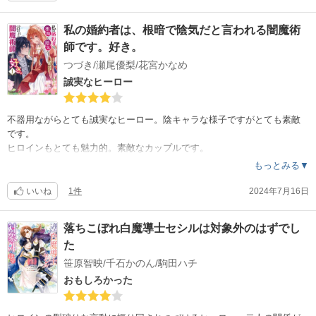
私の婚約者は、根暗で陰気だと言われる闇魔術
師です。好き。
つづき/瀬尾優梨/花宮かなめ
誠実なヒーロー
不器用ながらとても誠実なヒーロー。陰キャラな様子ですがとても素敵
です。
ヒロインもとても魅力的。素敵なカップルです。
もっとみる▼
いいね
1件
2024年7月16日
落ちこぼれ白魔導士セシルは対象外のはずでし
た
笹原智映/千石かのん/駒田ハチ
おもしろかった