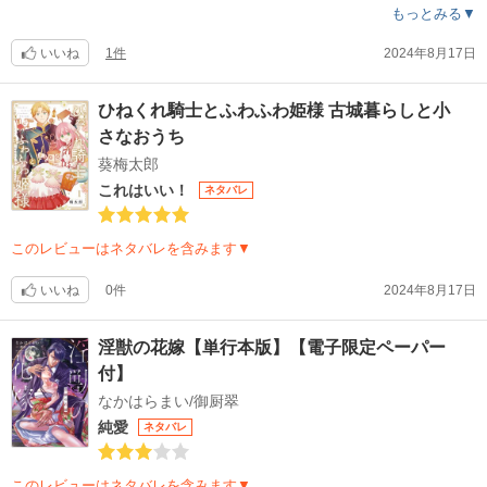
もっとみる▼
いいね
1件
2024年8月17日
ひねくれ騎士とふわふわ姫様 古城暮らしと小
さなおうち
葵梅太郎
これはいい！
ネタバレ
このレビューはネタバレを含みます▼
いいね
0件
2024年8月17日
淫獣の花嫁【単行本版】【電子限定ペーパー
付】
なかはらまい/御厨翠
純愛
ネタバレ
このレビューはネタバレを含みます▼