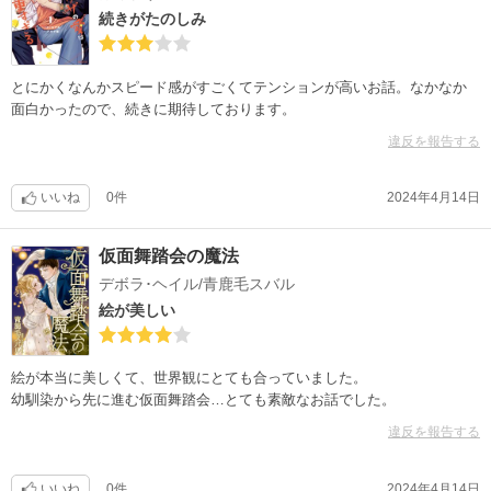
続きがたのしみ
とにかくなんかスピード感がすごくてテンションが高いお話。なかなか
面白かったので、続きに期待しております。
違反を報告する
いいね
0件
2024年4月14日
仮面舞踏会の魔法
デボラ･ヘイル/青鹿毛スバル
絵が美しい
絵が本当に美しくて、世界観にとても合っていました。
幼馴染から先に進む仮面舞踏会…とても素敵なお話でした。
違反を報告する
いいね
0件
2024年4月14日