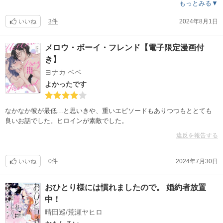
もっとみる▼
いいね
3件
2024年8月1日
メロウ・ボーイ・フレンド【電子限定漫画付
き】
ヨナカ ベベ
よかったです
なかなか彼が最低…と思いきや、重いエピソードもありつつもととても
良いお話でした。ヒロインが素敵でした。
違反を報告する
いいね
0件
2024年7月30日
おひとり様には慣れましたので。 婚約者放置
中！
晴田巡/荒瀬ヤヒロ