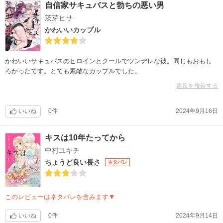
自信家サキュバスと勃ちの悪い男
茨芽ヒサ
かわいいカップル
かわいいサキュパスのヒロインとクールでツンデレな彼。同じもおもし
ろかったです。とても素敵なカップルでした。
違反を報告する
いいね
0件
2024年9月16日
キスは10年たってから
中村ユキチ
ちょうど良い長さ
ネタバレ
このレビューはネタバレを含みます▼
いいね
0件
2024年9月14日