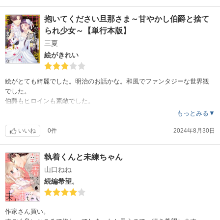
抱いてください旦那さま～甘やかし伯爵と捨て
られ少女～【単行本版】
三夏
絵がきれい
絵がとても綺麗でした。明治のお話かな。和風でファンタジーな世界観
でした。
伯爵もヒロインも素敵でした。
もっとみる▼
いいね
0件
2024年8月30日
執着くんと未練ちゃん
山口ねね
続編希望。
作家さん買い。