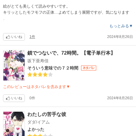
絵がとても美しくて読みやすいです。
キリッとしたモフモフの正体…よめてしまう展開ですが、気になります
。
もっとみる▼
いいね
1件
2024年8月26日
鎖でつないで、72時間。【電子単行本】
坂下亜寿佳
そういう意味での７２時間
ネタバレ
このレビューはネタバレを含みます▼
いいね
0件
2024年8月26日
わたしの苦手な彼
ダダ/イアム
よかった