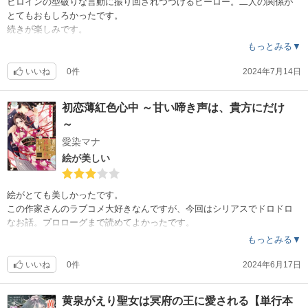
ヒロインの型破りな言動に振り回されつづけるヒーロー。二人の関係が
とてもおもしろかったです。
続きが楽しみです。
もっとみる▼
いいね
0件
2024年7月14日
初恋薄紅色心中 ～甘い啼き声は、貴方にだけ
～
愛染マナ
絵が美しい
絵がとても美しかったです。
この作家さんのラブコメ大好きなんですが、今回はシリアスでドロドロ
なお話。プロローグまで読めてよかったです。
もっとみる▼
いいね
0件
2024年6月17日
黄泉がえり聖女は冥府の王に愛される【単行本