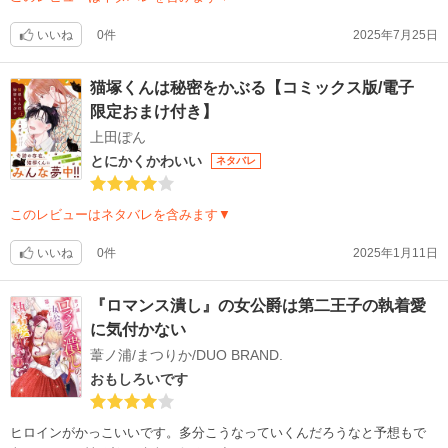
いいね
0件
2025年7月25日
猫塚くんは秘密をかぶる【コミックス版/電子
限定おまけ付き】
上田ぽん
とにかくかわいい
ネタバレ
このレビューはネタバレを含みます▼
いいね
0件
2025年1月11日
『ロマンス潰し』の女公爵は第二王子の執着愛
に気付かない
葦ノ浦/まつりか/DUO BRAND.
おもしろいです
ヒロインがかっこいいです。多分こうなっていくんだろうなと予想もで