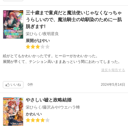
三十歳まで童貞だと魔法使いじゃなくなっちゃ
うらしいので、魔法騎士の幼馴染のために一肌
脱ぎます!
栄ひらく/夜明星良
展開がはやい
絵がとてもかわいかったです。ヒーローがかわいかった。
展開が早くて、テンション高いままあっという間におわってしまった。
違反を報告する
いいね
0件
2024年5月14日
やさしい嘘と政略結婚
栄ひらく/藤沢みや/ウエハラ蜂
かわいい