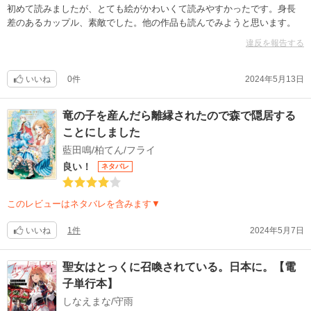
初めて読みましたが、とても絵がかわいくて読みやすかったです。身長
差のあるカップル、素敵でした。他の作品も読んでみようと思います。
違反を報告する
いいね
0件
2024年5月13日
竜の子を産んだら離縁されたので森で隠居する
ことにしました
藍田鳴/柏てん/フライ
良い！
ネタバレ
このレビューはネタバレを含みます▼
いいね
1件
2024年5月7日
聖女はとっくに召喚されている。日本に。【電
子単行本】
しなえまな/守雨