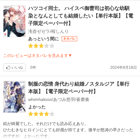
ハツコイ同士。 ハイスペ御曹司は初心な幼馴
染となんとしても結婚したい【単行本版】【電
子限定ペーパー付】
滝壺ゼゼラ/桜しんり
あっという間に
ネタバレ
このレビューはネタバレを含みます▼
いいね
0件
2024年8月18日
制服の恋情 身代わり結婚ノスタルジア【単行
本版】【電子限定ペーパー付】
whimhalooo/あづみ悠羽/蒼磨奏
よかった
絵が綺麗でした。それだけでも読み応えあり。
ひたむきなヒロインにとても好感が持てます。後半が怒涛の早さだった
のですが、よかったです。