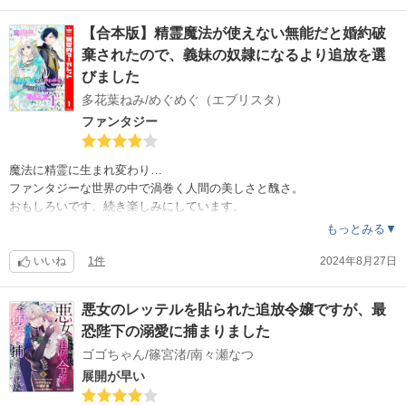
【合本版】精霊魔法が使えない無能だと婚約破
棄されたので、義妹の奴隷になるより追放を選
びました
多花葉ねみ/めぐめぐ（エブリスタ）
ファンタジー
魔法に精霊に生まれ変わり…
ファンタジーな世界の中で渦巻く人間の美しさと醜さ。
おもしろいです。続き楽しみにしています。
もっとみる▼
いいね
1件
2024年8月27日
悪女のレッテルを貼られた追放令嬢ですが、最
恐陛下の溺愛に捕まりました
ゴゴちゃん/篠宮渚/南々瀬なつ
展開が早い