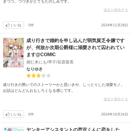
きつつ、つづきがとてもたのしみです。
違反を報告する
いいね
0件
2024年11月29日
成り行きで婚約を申し込んだ弱気貧乏令嬢です
が、何故か次期公爵様に溺愛されて囚われてい
ます@COMIC
画仁本にも/琴子/笹原亜美
なりゆき
成り行きの勢いでのストーリ〜かと思いきや、しっとりした溺愛モノ。
お話はどんどんおもしろくなる感じです。
違反を報告する
いいね
0件
2024年10月24日
ヤンキーアシスタントの芦沢くんに恋をした