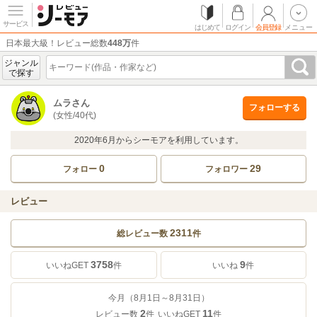
サービス
はじめて
ログイン
会員登録
メニュー
日本最大級！レビュー総数
448万
件
ジャンル
で探す
ムラさん
フォローする
(女性/40代)
2020年6月からシーモアを利用しています。
0
29
フォロー
フォロワー
レビュー
2311
総レビュー数
件
3758
9
いいねGET
件
いいね
件
今月（8月1日～8月31日）
2
11
レビュー数
件
いいねGET
件