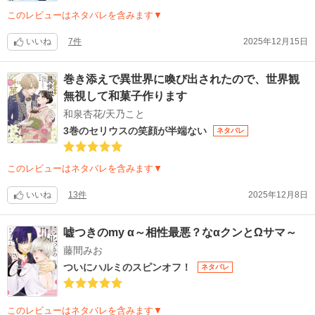
このレビューはネタバレを含みます▼
いいね
7件
2025年12月15日
巻き添えで異世界に喚び出されたので、世界観
無視して和菓子作ります
和泉杏花/天乃こと
3巻のセリウスの笑顔が半端ない
ネタバレ
このレビューはネタバレを含みます▼
いいね
13件
2025年12月8日
嘘つきのmy α～相性最悪？なαクンとΩサマ～
藤間みお
ついにハルミのスピンオフ！
ネタバレ
このレビューはネタバレを含みます▼