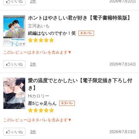
いいね
2件
2026年7月22日
ホントはやさしい君が好き【電子書籍特装版】
立河あいも
続編はないのですか！笑
ネタバレ
このレビューはネタバレを含みます▼
いいね
2件
2026年7月14日
愛の温度でとかしたい【電子限定描き下ろし付
き】
Hiカロリー
星5じゃ足らん
ネタバレ
このレビューはネタバレを含みます▼
いいね
3件
2026年7月13日