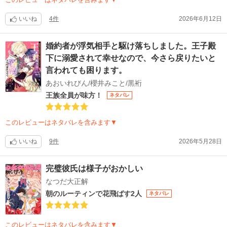
いいね
4件
2026年6月12日
婚約者が浮気相手と駆け落ちしました。王子殿
下に溺愛されて幸せなので、今さら戻りたいと
言われても困ります。
あおいれびん/櫻井みこと/黒裄
王族全員が味方！
ネタバレ
このレビューはネタバレを含みます▼
いいね
9件
2026年5月28日
完璧彼氏は様子がおかしい
なつだ大正解
朝のルーティンで花飛ばす2人
ネタバレ
このレビューはネタバレを含みます▼