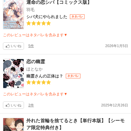
運命の恋シバ【コミックス版】
羽毛
シバ犬にやられました
ネタバレ
このレビューはネタバレを含みます▼
いいね
5件
2026年1月5日
恋の幽霊
ほとなか
幽霊さんの正体は？
ネタバレ
このレビューはネタバレを含みます▼
いいね
2件
2025年12月26日
外れた首輪を捨てるとき【単行本版】【シーモ
ア限定特典付き】