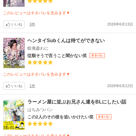
このレビューはネタバレを含みます▼
いいね
3件
2026年6月13日
ヘンタイSubくんは待てができない
蝦夷森わに
従順そうで言うこと聞かない笑
ネタバレ
このレビューはネタバレを含みます▼
いいね
1件
2026年6月12日
ラーメン屋に並ぶお兄さん達をBLにしたい話
はちみつパン
この2人のその後を追いかけたい笑
ネタバレ
このレビューはネタバレを含みます▼