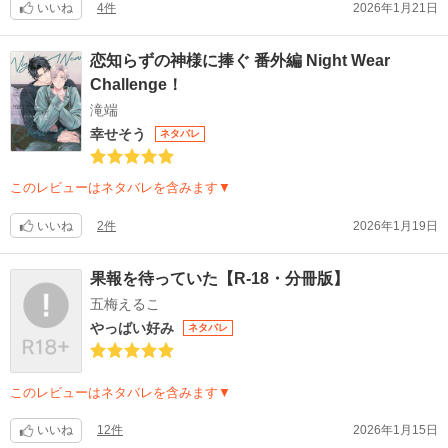
いいね
4件
2026年1月21日
恋知らずの神様に捧ぐ 番外編 Night Wear
Challenge！
滝端
幸せそう
ネタバレ
このレビューはネタバレを含みます▼
いいね
2件
2026年1月19日
果報を待っていた【R-18・分冊版】
五梅えるこ
やっばい好み
ネタバレ
このレビューはネタバレを含みます▼
いいね
12件
2026年1月15日