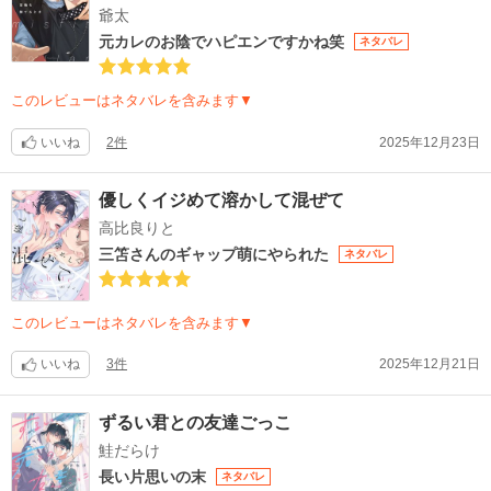
爺太
元カレのお陰でハピエンですかね笑
ネタバレ
このレビューはネタバレを含みます▼
いいね
2件
2025年12月23日
優しくイジめて溶かして混ぜて
高比良りと
三笘さんのギャップ萌にやられた
ネタバレ
このレビューはネタバレを含みます▼
いいね
3件
2025年12月21日
ずるい君との友達ごっこ
鮭だらけ
長い片思いの末
ネタバレ