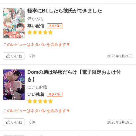
軽率にBLしたら彼氏ができました
煙かぶり
尊い配信
ネタバレ
このレビューはネタバレを含みます▼
いいね
2件
2026年2月20日
Domの弟は秘密だらけ【電子限定おまけ付
き】
にこ山P蔵
いい執着
ネタバレ
このレビューはネタバレを含みます▼
いいね
3件
2026年2月19日