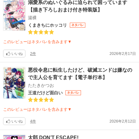
溺愛系のぬいぐるみに迫られて困っています
【描き下ろしおまけ付き特装版】
湯裸
くまきちにホッコリ
ネタバレ
このレビューはネタバレを含みます▼
いいね
2件
2026年2月17日
悪役令息に転生したけど、破滅エンドは嫌なの
で主人公を育てます【電子単行本】
たたきかつお
王道だけど面白い
ネタバレ
このレビューはネタバレを含みます▼
いいね
4件
2026年2月12日
太郎 DON’T ESCAPE!