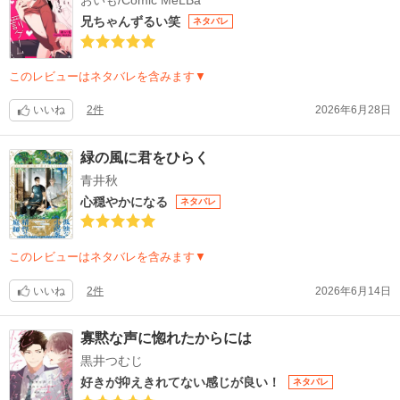
兄ちゃんずるい笑
ネタバレ
このレビューはネタバレを含みます▼
いいね
2件
2026年6月28日
緑の風に君をひらく
青井秋
心穏やかになる
ネタバレ
このレビューはネタバレを含みます▼
いいね
2件
2026年6月14日
寡黙な声に惚れたからには
黒井つむじ
好きが抑えきれてない感じが良い！
ネタバレ