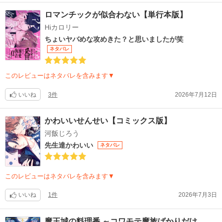
ロマンチックが似合わない【単行本版】
Hiカロリー
ちょいヤバめな攻めきた？と思いましたが笑
ネタバレ
このレビューはネタバレを含みます▼
いいね
3件
2026年7月12日
かわいいせんせい【コミックス版】
河飯じろう
先生達かわいい
ネタバレ
このレビューはネタバレを含みます▼
いいね
1件
2026年7月3日
魔王城の料理番 ～コワモテ魔族ばかりだけ