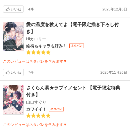
いいね
4件
2025年12月6日
愛の温度を教えてよ【電子限定描き下ろし付
き】
Hiカロリー
絵柄もキャラも好み！
ネタバレ
このレビューはネタバレを含みます▼
いいね
7件
2025年11月26日
さくらん暴★ラブイノセント 【電子限定特典
付き】
山口すぐり
カワイイ！
ネタバレ
このレビューはネタバレを含みます▼