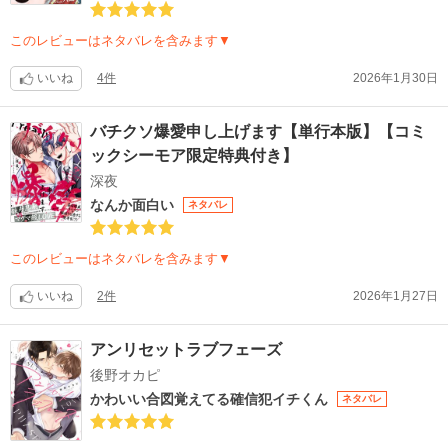
このレビューはネタバレを含みます▼
いいね
4件
2026年1月30日
バチクソ爆愛申し上げます【単行本版】【コミ
ックシーモア限定特典付き】
深夜
なんか面白い
ネタバレ
このレビューはネタバレを含みます▼
いいね
2件
2026年1月27日
アンリセットラブフェーズ
後野オカピ
かわいい合図覚えてる確信犯イチくん
ネタバレ