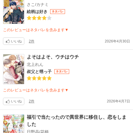
さこ/カナミ
絵柄は好き
ネタバレ
このレビューはネタバレを含みます▼
いいね
2件
2026年4月30日
よそはよそ、ウチはウチ
北上れん
叔父と甥っ子
ネタバレ
このレビューはネタバレを含みます▼
いいね
2件
2026年4月7日
福引で当たったので異世界に移住し、恋をしま
した
日野晶/花柄