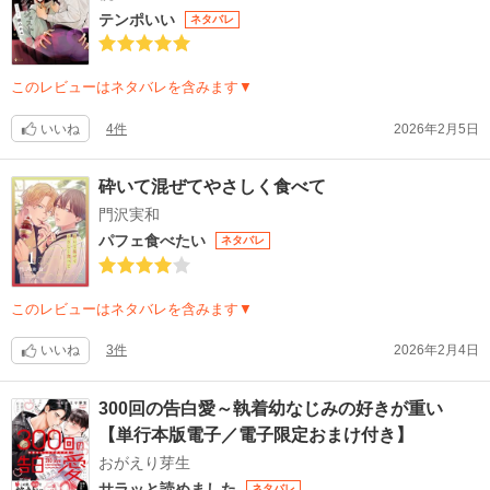
テンポいい
ネタバレ
このレビューはネタバレを含みます▼
いいね
4件
2026年2月5日
砕いて混ぜてやさしく食べて
門沢実和
パフェ食べたい
ネタバレ
このレビューはネタバレを含みます▼
いいね
3件
2026年2月4日
300回の告白愛～執着幼なじみの好きが重い
【単行本版電子／電子限定おまけ付き】
おがえり芽生
サラッと読めました
ネタバレ