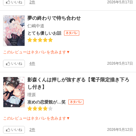
いいね
2件
2026年5月17日
夢の終わりで待ち合わせ
仁嶋中道
とても優しいお話
ネタバレ
このレビューはネタバレを含みます▼
いいね
4件
2026年5月17日
影森くんは押しが強すぎる【電子限定描き下ろ
し付き】
理原
攻めの恋愛観が…笑
ネタバレ
このレビューはネタバレを含みます▼
いいね
2件
2026年5月12日