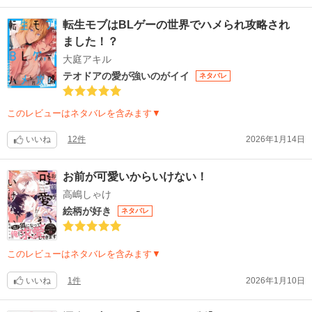
転生モブはBLゲーの世界でハメられ攻略され
ました！？
大庭アキル
テオドアの愛が強いのがイイ
ネタバレ
このレビューはネタバレを含みます▼
いいね
12件
2026年1月14日
お前が可愛いからいけない！
高嶋しゃけ
絵柄が好き
ネタバレ
このレビューはネタバレを含みます▼
いいね
1件
2026年1月10日