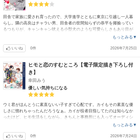
田舎で家族に愛され育ったので、大学進学とともに東京に引越し一人暮
らし。隣の高良はチャラい男、田舎者の世間知らずの恭平を揶揄ってい
るつもりが、キャンキャン吠える小型犬のような可愛らしさもあり目が
離せない存在に。このままの2人でいてほしい。
もっとみる▼
いいね
0件
2026年7月25日
ヒモと恋のすむところ【電子限定描き下ろし付
き】
幸田みう
優しい気持ちになる
ウミ君がほんとうに素直ないい子すぎて心配です。カイもその素直な優
しさに惚れちゃったんだろうなぁ。カイが役者目指してたのは知らなか
ったけど、ヒモ生活をしながら、きちんと事務所にも入ってオーディシ
ョンも受けてたとはびっくりです。人気が出てきてもこれからもずっと
もっとみる▼
幸せに過ごして。
いいね
0件
2026年7月24日