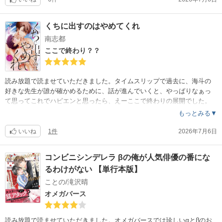
くちに出すのはやめてくれ
南志都
ここで終わり？？
読み放題で読ませていただきました。タイムスリップで過去に、海斗の
好きな先生が誰が確かめるために、話が進んでいくと、やっぱりなぁっ
て思ってこれでハピエンと思ったら、えーここで終わりの展開でした。
もっとみる▼
いいね
1件
2026年7月6日
コンビニシンデレラ βの俺が人気俳優の番にな
るわけがない 【単行本版】
ことの/滝沢晴
オメガバース
読み放題で読ませていただきました。オメガバースでは珍しいαとβのお