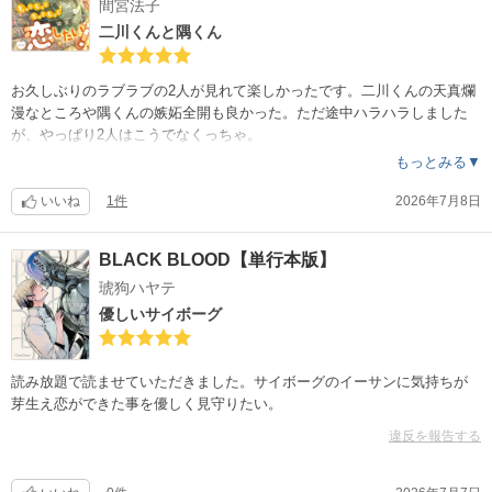
間宮法子
二川くんと隅くん
お久しぶりのラブラブの2人が見れて楽しかったです。二川くんの天真爛
漫なところや隅くんの嫉妬全開も良かった。ただ途中ハラハラしました
が、やっぱり2人はこうでなくっちゃ。
もっとみる▼
いいね
1件
2026年7月8日
BLACK BLOOD【単行本版】
琥狗ハヤテ
優しいサイボーグ
読み放題で読ませていただきました。サイボーグのイーサンに気持ちが
芽生え恋ができた事を優しく見守りたい。
違反を報告する