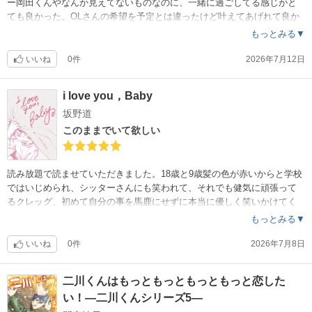
ー岡田くんやなんか見えてないものなのに、一緒に過ごしてる感じがと
ても良かった。OLさんの希望を予定とは違ったけど叶えてあげれて良か
ったです。
もっとみる▼
いいね
0件
2026年7月12日
i love you，Baby
坂野道
このままでいて欲しい
読み放題で読ませていただきました。18歳と9歳髪の色が赤いからと学校
ではいじめられ、シッターさんにも笑われて、それでも健気に頑張って
るクレッグ、初めて自分の事を馬鹿にせずに本当に優しく笑いかけてく
れたシッターとの9歳と18歳の純粋な恋です。
もっとみる▼
いいね
0件
2026年7月8日
二川くんはもっともっともっともっと恋した
い！―二川くんシリーズ5―