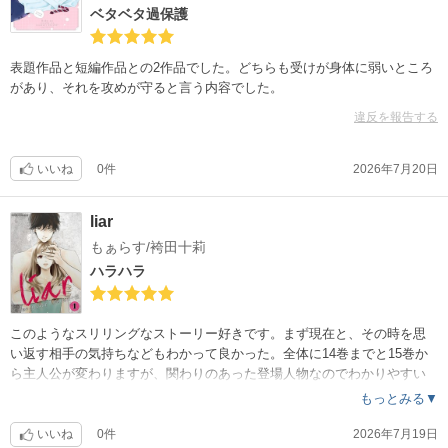
ベタベタ過保護
表題作品と短編作品との2作品でした。どちらも受けが身体に弱いところ
があり、それを攻めが守ると言う内容でした。
違反を報告する
いいね
0件
2026年7月20日
liar
もぁらす/袴田十莉
ハラハラ
このようなスリリングなストーリー好きです。まず現在と、その時を思
い返す相手の気持ちなどもわかって良かった。全体に14巻までと15巻か
ら主人公が変わりますが、関わりのあった登場人物なのでわかりやすい
。ただ
もっとみる▼
まとまるまでに色々ありすぎて、今度こそうまく行けばいいのに。
いいね
0件
2026年7月19日