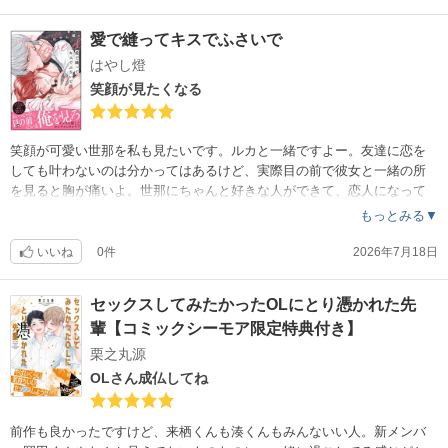
愛で縫ってキスでふさいで
はやし燈
笑顔が見たくなる
笑顔が可愛い世那を私も見たいです。ルカと一緒ですよー。友達に恋を
しても叶わないのは分かってはあるけど、実際目の前で彼女と一緒の所
を見ると胸が痛いよ。世那にちゃんと好きな人ができて、恋人になって
、良かったです。
もっとみる▼
いいね
0件
2026年7月18日
セックスしてみたかったOLにとり憑かれた先
輩【コミックシーモア限定特典付き】
栗之丸源
OLさん成仏してね
前作も良かったですけど、来栖くんも湊くんもみんないい人。新メンバ