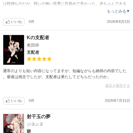
は戦神なのだが、戦いの無い世界に目覚めて良かった。赤ちゃんできる
の？？
もっとみる▼
いいね
0件
2026年8月2日
Kの支配者
奥田枠
支配者
通常のよりも短い内容になってますが、短編ながらも納得の内容でした
。最後は残念でしたが、支配者は果たしてどちらだったのか。
違反を報告する
いいね
0件
2026年7月31日
射干玉の夢
ジヨンヌ
癖