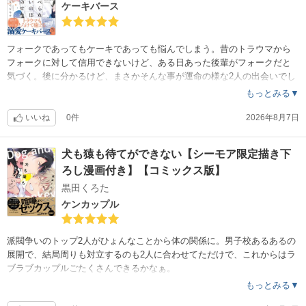
ケーキバース
フォークであってもケーキであっても悩んでしまう。昔のトラウマから
フォークに対して信用できないけど、ある日あった後輩がフォークだと
気づく。後に分かるけど、まさかそんな事が運命の様な2人の出会いでし
た。絵が綺麗だなぁって思いました。
もっとみる▼
いいね
0件
2026年8月7日
犬も猿も待てができない【シーモア限定描き下
ろし漫画付き】【コミックス版】
黒田くろた
ケンカップル
派閥争いのトップ2人がひょんなことから体の関係に。男子校あるあるの
展開で、結局周りも対立するのも2人に合わせてただけで、これからはラ
ブラブカップルごたくさんできるかなぁ。
もっとみる▼