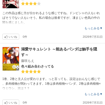
この作品は感じ方が分かれるような感じですね。ドンピシャの人もいれ
ばそうでない人もいそう。私の場合は後者ですが、凄まじい色気の中の
闇を感じました。
もっとみる▼
いいね
0件
2026年7月31日
溺愛サキュレント ～能あるパンダは触手を隠
す～
藤咲もえ
色々組み合わさってる
1巻、2巻と主人公が変わります。っと言っても、設定はおんなじ感じで
、多肉植物が関わってきます。1巻は多肉植物×パンダ、2巻は多肉植物×
ウミウシ、次は？？
もっとみる▼
いいね
0件
2026年7月31日