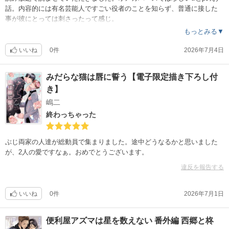
話。内容的には有名芸能人ですごい役者のことを知らず、普通に接した
事が彼にとっては刺さったって感じ。
もっとみる▼
いいね
0件
2026年7月4日
みだらな猫は唇に誓う【電子限定描き下ろし付
き】
嶋二
終わっちゃった
ぶじ両家の人達が総動員で集まりました。途中どうなるかと思いました
が、2人の愛ですなぁ。おめでとうございます。
違反を報告する
いいね
0件
2026年7月1日
便利屋アズマは星を数えない 番外編 西郷と柊