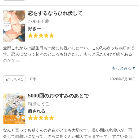
恋をするならひれ伏して
ハルモト紺
好きー
全部これからは誕生日も一緒にお祝いしたーい。この2人めっちゃ好きで
す。恋人になって甘々のところも好きだし、もっと見たいけど続きある
のかなぁ。
もっとみる▼
いいね
0件
2026年7月30日
5000回のおやすみのあとで
梅渋ちうこ
癒される
なんと言っても朔くんの存在がとても大切です。長い間の片想いが、再
会して両想いになって、さらに朔くんが成人するまでって、すごい楽し