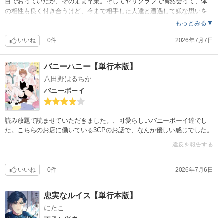
目でおっていたが、そのまま卒業。そしてヤリクラブで偶然会って、体
の相性も良く付き合うけど、今まで相手した人達と遭遇して嫌な思いを
させるから別れる。でも好きな人の為って思ってても、相手はそんな事
もっとみる▼
気にしてないからとめでたしめでたし。あまり感情が激しいタイプでは
ないのですが、気持ちの揺れは伝わってきた。私はこじさんの人生が気
いいね
0件
2026年7月7日
になる。番外編で知りたい。
バニーハニー【単行本版】
八田野はるちか
バニーボーイ
読み放題で読ませていただきました。、可愛らしいバニーボーイ達でし
た。こちらのお店に働いている3CPのお話で、なんか優しい感じでした。
違反を報告する
いいね
0件
2026年7月6日
忠実なルイス【単行本版】
にたこ