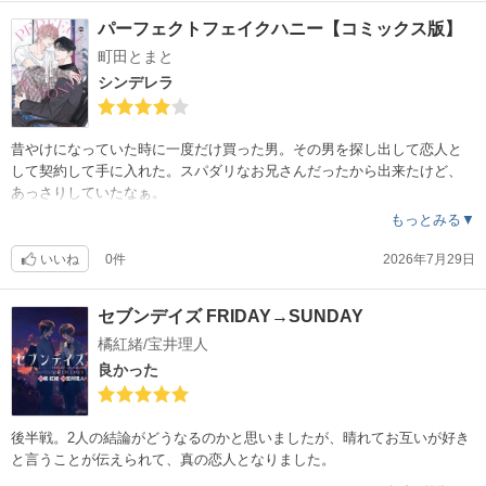
パーフェクトフェイクハニー【コミックス版】
町田とまと
シンデレラ
昔やけになっていた時に一度だけ買った男。その男を探し出して恋人と
して契約して手に入れた。スパダリなお兄さんだったから出来たけど、
あっさりしていたなぁ。
もっとみる▼
いいね
0件
2026年7月29日
セブンデイズ FRIDAY→SUNDAY
橘紅緒/宝井理人
良かった
後半戦。2人の結論がどうなるのかと思いましたが、晴れてお互いが好き
と言うことが伝えられて、真の恋人となりました。