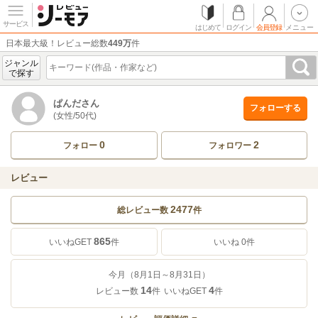
サービス
はじめて
ログイン
会員登録
メニュー
日本最大級！レビュー総数
449万
件
ジャンル
で探す
ぱんださん
フォローする
(女性/50代)
0
2
フォロー
フォロワー
レビュー
2477
総レビュー数
件
865
いいね
0
件
いいねGET
件
今月（8月1日～8月31日）
14
4
レビュー数
件
いいねGET
件