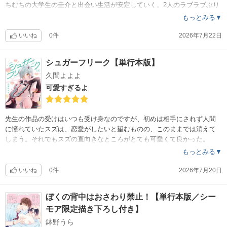
ちむちの大学生の圭介と出会い生活が安定していく。2人のラブラブぶり
と、朔ちゃんの可愛さ爆発で楽しく読めました。
もっとみる▼
いいね
0件
2026年7月22日
シュガーフリーク【単行本版】
久間よよよ
可愛すぎるよ
先生の作品の受けはいつも受け身なのですが、初めは相手にされず人間
に憧れていたスズは、恋愛がしたいと望むものの、このままでは消えて
しまう。それでもスズの直向きなところがとても可愛くて良かった。
もっとみる▼
いいね
0件
2026年7月20日
ぼくの背中はおさわり禁止！【単行本版／シー
モア限定描き下ろし付き】
鉢野うら