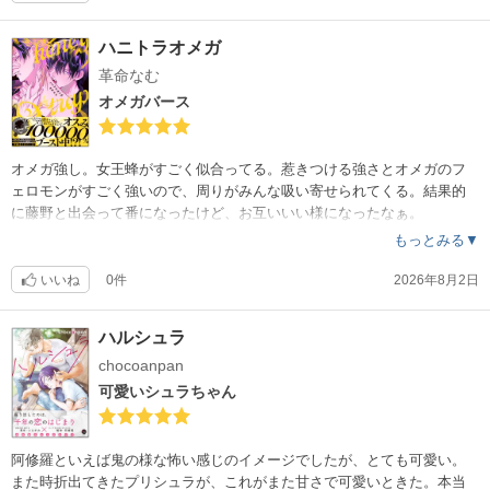
ハニトラオメガ
革命なむ
オメガバース
オメガ強し。女王蜂がすごく似合ってる。惹きつける強さとオメガのフ
ェロモンがすごく強いので、周りがみんな吸い寄せられてくる。結果的
に藤野と出会って番になったけど、お互いいい様になったなぁ。
もっとみる▼
いいね
0件
2026年8月2日
ハルシュラ
chocoanpan
可愛いシュラちゃん
阿修羅といえば鬼の様な怖い感じのイメージでしたが、とても可愛い。
また時折出てきたプリシュラが、これがまた甘さで可愛いときた。本当