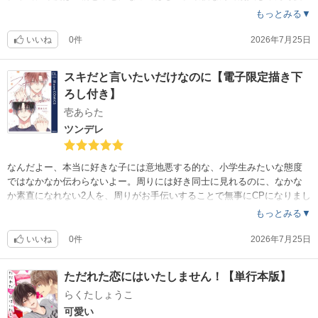
すぎるよ蓮
もっとみる▼
いいね
0件
2026年7月25日
スキだと言いたいだけなのに【電子限定描き下
ろし付き】
壱あらた
ツンデレ
なんだよー、本当に好きな子には意地悪する的な、小学生みたいな態度
ではなかなか伝わらないよー。周りには好き同士に見れるのに、なかな
か素直になれない2人を、周りがお手伝いすることで無事にCPになりまし
た。
もっとみる▼
いいね
0件
2026年7月25日
ただれた恋にはいたしません！【単行本版】
らくたしょうこ
可愛い