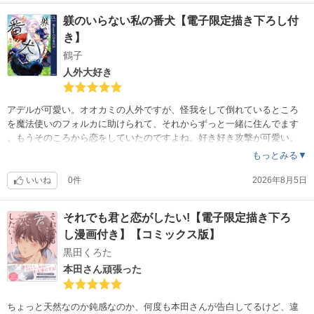
躾のいらない私の番犬【電子限定描き下ろし付
き】
鶴子
人外大好き
アデルが可愛い。オオカミの人外ですが、怪我をして倒れているところ
を魔法使いのフォルカに助けられて、それからずっと一緒に住んでます
。もうそのころから恋をしていたのですよね。好き好き攻撃が可愛い。
もっとみる▼
いいね
0件
2026年8月5日
それでも君と恋がしたい!【電子限定描き下ろ
し漫画付き】【コミックス版】
黒田くろた
本田さん頑張った
ちょっと天然なのか鈍感なのか、何度も本田さんが告白してるけど、違