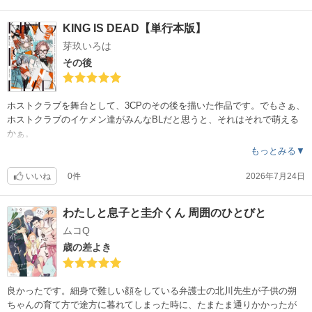
KING IS DEAD【単行本版】
芽玖いろは
その後
ホストクラブを舞台として、3CPのその後を描いた作品です。でもさぁ、
ホストクラブのイケメン達がみんなBLだと思うと、それはそれで萌える
かぁ。
もっとみる▼
いいね
0件
2026年7月24日
わたしと息子と圭介くん 周囲のひとびと
ムコQ
歳の差よき
良かったです。細身で難しい顔をしている弁護士の北川先生が子供の朔
ちゃんの育て方で途方に暮れてしまった時に、たまたま通りかかったが