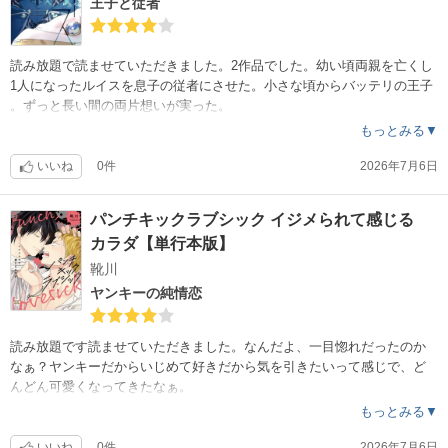
王子と従者
読み放題で読ませていただきました。2作品でした。幼い頃両親を亡くし
1人になったルイスを息子の従者にさせた。小さな頃からバッテリの王子
。ずっと長い間の両片想いが実った。
もっとみる▼
いいね
0件
2026年7月6日
パンチキックラブシック イジメられて感じる
カラダ【単行本版】
靴川
ヤンキーの純情恋
読み放題です読ませていただきました。なんだよ、一目惚れだったのか
なぁ？ヤンキーだからいじめて好きだから気を引きたいって感じで、ど
んどん可愛くなってきたなぁ。
もっとみる▼
いいね
0件
2026年7月6日