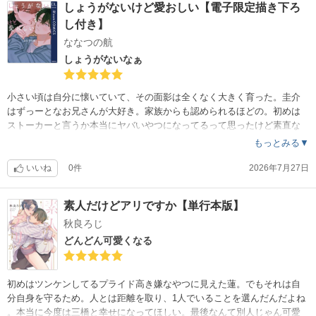
しょうがないけど愛おしい【電子限定描き下ろ
し付き】
ななつの航
しょうがないなぁ
小さい頃は自分に懐いていて、その面影は全くなく大きく育った。圭介
はずっーとなお兄さんが大好き。家族からも認められるほどの。初めは
ストーカーと言うか本当にヤバいやつになってるって思ったけど素直な
優しさいい子になお兄さんも惹かれてしまった。しょうがないなぁ。
もっとみる▼
いいね
0件
2026年7月27日
素人だけどアリですか【単行本版】
秋良ろじ
どんどん可愛くなる
初めはツンケンしてるプライド高き嫌なやつに見えた蓮。でもそれは自
分自身を守るため。人とは距離を取り、1人でいることを選んだんだよね
。本当に今度は三橋と幸せになってほしい。最後なんて別人じゃん可愛