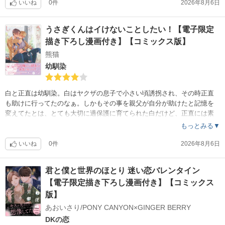
いいね
0件
2026年8月6日
うさぎくんはイけないことしたい！【電子限定
描き下ろし漫画付き】【コミックス版】
熊猫
幼馴染
白と正直は幼馴染。白はヤクザの息子で小さい頃誘拐され、その時正直
も助けに行ってたのなぁ。しかもその事を親父が自分が助けたと記憶を
変えてたとは、とても大切に過保護に育てられた白だけど、正直には素
直になれず喧嘩ばかり。自分の気持ちに気づいてからは正直とラフで良
もっとみる▼
かった。
いいね
0件
2026年8月6日
君と僕と世界のほとり 迷い恋バレンタイン
【電子限定描き下ろし漫画付き】【コミックス
版】
あおいさり/PONY CANYON×GINGER BERRY
DKの恋