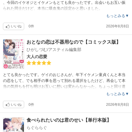
、今回のイケオジとイケメンもとても良かったです。出会いもお互い振
られた同士だけど、本当に吸血鬼の設定かと思いました。
もっとみる▼
いいね
0件
2026年8月8日
おとなの恋は不器用なので【コミックス版】
ひがしづむ/アスティル編集部
大人の恋愛
とても良かったです。ゲイのおじさんが、年下イケメン童貞くんと本当
の恋をして、でも相手の事を思って別れる選択をしたけど、再会して本
当の気持ちを打ち明けお互いに想いは変わらなかった。ちょっと回り道
をしたけどハピエンで良かった。
もっとみる▼
いいね
0件
2026年8月8日
食べられたいのは君のせい【単行本版】
らぐららぐ