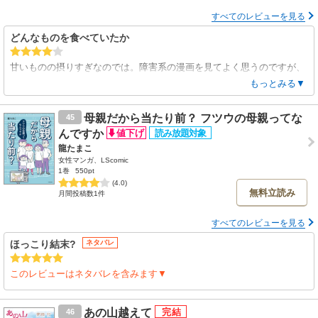
すべてのレビューを見る
どんなものを食べていたか
甘いものの摂りすぎなのでは。障害系の漫画を見てよく思うのですが、
いつもどんなものを食べてるか、とんな生活習慣があるか描いていただ
もっとみる▼
きたいです。
母親だから当たり前？ フツウの母親ってな
45
んですか
龍たまこ
女性マンガ、LScomic
1巻
550pt
(4.0)
無料立読み
月間投稿数1件
すべてのレビューを見る
ほっこり結末?
ネタバレ
このレビューはネタバレを含みます▼
あの山越えて
46