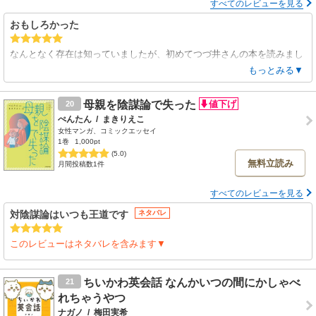
すべてのレビューを見る
おもしろかった
なんとなく存在は知っていましたが、初めてつづ井さんの本を読みまし
た。
もっとみる▼
とても面白かったです。素敵な友達がいていいですねー！
母親を陰謀論で失った
20
ぺんたん
/
まきりえこ
女性マンガ、コミックエッセイ
1巻
1,000pt
(5.0)
無料立読み
月間投稿数1件
すべてのレビューを見る
対陰謀論はいつも王道です
ネタバレ
このレビューはネタバレを含みます▼
ちいかわ英会話 なんかいつの間にかしゃべ
21
れちゃうやつ
ナガノ
/
梅田実希