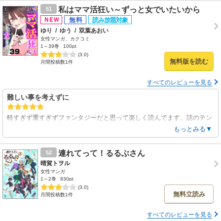
私はママ活狂い～ずっと女でいたいから
51
ゆり
/
ゆう
/
双葉あおい
女性マンガ、カクコミ
1～39巻
100pt
(3.0)
無料版を読む
月間投稿数1件
すべてのレビューを見る
難しい事を考えずに
軽すぎず重すぎずファンタジーだと思って楽しく読んでます。話のテン
ポも良いし絵柄も可愛いので読後感が良いです。読み放題に入って良か
もっとみる▼
ったと思える作品です。続きを楽しみにしてます。
連れてって！るるぶさん
52
晴賀トヲル
女性マンガ
1～2巻
830pt
(3.0)
無料立読み
月間投稿数1件
すべてのレビューを見る