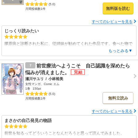
(5.0)
無料版を読む
月間投稿数1件
すべてのレビューを見る
じっくり読みたい
膠原病と診断された私に、従姉妹が勧めてくれた作品です。食べた物で
体は造られる…結局ね、根本にはある事なので、じっくり読んでみたい
もっとみる▼
なって思います。
前世療法へようこそ 自己認識を深めたら
7
悩みが消えました。
瀬川サユリ
/
小林裕美
女性マンガ、Comic エム
1巻
150pt
(5.0)
無料立読み
月間投稿数1件
すべてのレビューを見る
まさかの自己発見の物語
前世を知るってどういうことなんだろうと思って読んでみました。