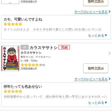
無料立読み
月間投稿数1件
すべてのレビューを見る
カモ、可愛いんですよね
タイトルのまんま、カモと犬を飼う暮らしの思い出を描いたマンガ。
自分も自宅の近所にカモが住んでて、いけないなーと思いつつ少しエサ
もっとみる▼
をやってしまったりしているのですが、カモはほんとに可愛いのです。
動物の仕草や作者さんの生活に、心が和む内容でした。
カラスヤサトシ
27
カラスヤサトシ
青年マンガ、アフタヌーン
1～9巻
720pt
(5.0)
無料立読み
月間投稿数1件
すべてのレビューを見る
何年たっても色あせない
当時連載中から追っていて、紙の単行本も買い手元にありますが久々に
電子で読んでみました
もっとみる▼
・・・・いやーやっぱり最高です!!!
読み進めていくうちにじわじわ笑いがこみ上げてくる、そしていつの間