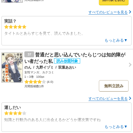
すべてのレビューを見る
実話？
タイトルとあらすじを見て、読んでみました。
まだ無料分1巻と少ししか読んでいませんが、
もっとみる▼
絵は可愛らしいです…
ただ内容がかなり重く、実話なら尚更…
普通だと思い込んでいたらじつは知的障が
37
義両親は息子が失踪しても協力的ではないし…
い者だった私
小さな子2人抱えて、辛過ぎる…
のん
/
九野イヅミ
/
双葉あおい
女性マンガ、カクコミ
1～3巻
100pt
(4.0)
無料立読み
月間投稿数1件
すべてのレビューを見る
運しだい
知識と行動力のある人に出会えるかどうか運次第ですね
支援の仕組みが地域によってバラバラだし
もっとみる▼
医療、福祉、行政など分野や地域によって基本的な方針が異なる