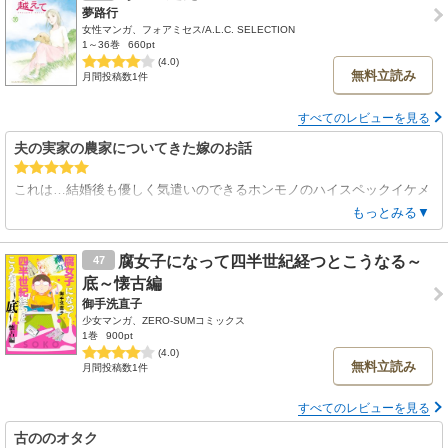
夢路行
女性マンガ、フォアミセス/A.L.C. SELECTION
1～36巻
660pt
(4.0)
無料立読み
月間投稿数1件
すべてのレビューを見る
夫の実家の農家についてきた嫁のお話
これは…結婚後も優しく気遣いのできるホンモノのハイスペックイケメ
ンを捕まえた女の話だ…
もっとみる▼
もちろん田舎ならではの閉鎖的で男尊女卑的な描写もあるが、夫のお陰
でスルーできている。どこに住むか、ではなく誰と暮らすかなのだろ
腐女子になって四半世紀経つとこうなる～
47
う。
底～懐古編
何もない事が自慢の豊かな日常が描かれている。
御手洗直子
少女マンガ、ZERO-SUMコミックス
1巻
900pt
(4.0)
無料立読み
月間投稿数1件
すべてのレビューを見る
古ののオタク