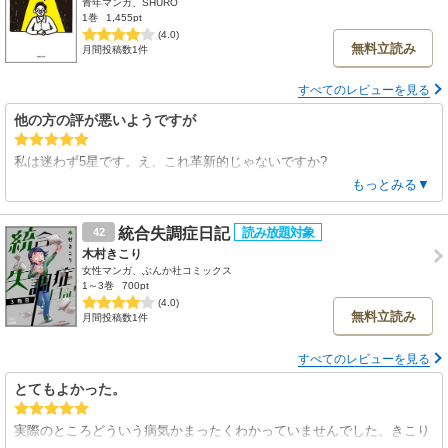
青年マンガ、SHURO
れています。最近の姓名判断の本は無難なことしか書かないものが増え
1巻
1,455pt
古の知恵が失われつつあります。
(4.0)
無料立読み
月間投稿数1件
すべてのレビューを見る
他の方の評が悪いようですが
私は迷わず5星です。え、これ革新的じゃないですか?
英訳して英語圏で出版してほしい。まあこっちで大工さんに弟子にして
もっとみる▼
くれと言ってしてくれるのかはわからないけど、ジムの考え方とかピカ
ソの話とか目からウロコ。私漫画読書歴多分50年弱ですが全然読めまし
統合失調症日記
42
たが。
木村きこり
女性マンガ、ぶんか社コミックス
1～3巻
700pt
(4.0)
無料立読み
月間投稿数1件
すべてのレビューを見る
とてもよかった。
実際のところどういう病気かまったくわかっていませんでした、きこり