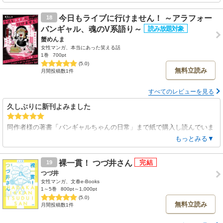
元気を貰えるし、ちょっぴりうるっとしたり。。我が家の愛犬との日々
読了しました。
も大切にしようと再確認しました！
大きく2つの話に分かれていて、前半が青ヶ島、後半はミステリー切符
今日もライブに行けません！ ～アラフォー
18
で◯◯島の体験談です。
バンギャル、魂のV系語り～
後半は青ヶ島の旅行の後、船旅がしたくなった作者が行き先がランダム
蟹めんま
で決まる船の切符で◯◯島へ行く話。どちらも面白かった！
女性マンガ、本当にあった笑える話
合間に入っている旅の雑記も面白くて、隅々まで読みました。旅のトラ
1巻
700pt
ブルも後悔も、後から思い出すといい思い出…無性に旅に出たくなりま
(5.0)
無料立読み
月間投稿数1件
した。オススメです
すべてのレビューを見る
久しぶりに新刊よみました
同作者様の著書「バンギャルちゃんの日常」まで紙で購入し読んでいま
した。
もっとみる▼
私も作者様と同年代で元バンギャでした。
地方在住で親の看病や仕事、高齢親を見守る中自分が体調を崩し、ライ
裸一貫！ つづ井さん
19
ブに行ける回数がどんどん減っていく中で久々に作者様の新刊を購入し
つづ井
深く共感しました。
女性マンガ、文春e-Books
ライブに行けないフラストレーションを吹き飛ばす笑いがあり楽しく読
1～5巻
800pt～1,000pt
めました。
(5.0)
無料立読み
月間投稿数1件
SNSで他人の推し活が可視化する中辛いこともある反面、ネットで身近
に麺を感じられるいい時代になったなと思います。