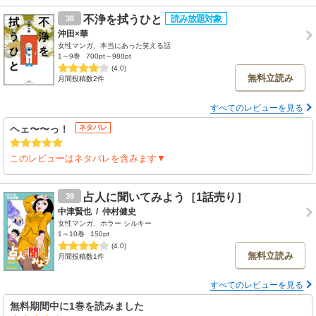
誰かひとりを信じてどうにかなることでもない
不浄を拭うひと
38
今後、主人公にどんな出会いがあるか
沖田×華
心穏やかな日々が来ますように
女性マンガ、本当にあった笑える話
1～9巻
700pt～980pt
(4.0)
無料立読み
月間投稿数2件
すべてのレビューを見る
ヘェ〜〜っ！
ネタバレ
このレビューはネタバレを含みます▼
占人に聞いてみよう［1話売り］
39
中津賢也
/
仲村健史
女性マンガ、ホラー シルキー
1～10巻
150pt
(4.0)
無料立読み
月間投稿数1件
すべてのレビューを見る
無料期間中に1巻を読みました