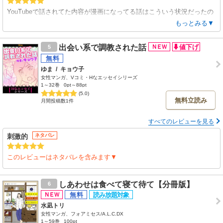
YouTubeで話されてた内容が漫画になってる話はこういう状況だったの
かともっと理解が深まりました。
もっとみる▼
おばけの絵も怖すぎないので寝る前に読んでも大丈夫でした。
これからも応援してます〜！
出会い系で調教された話
5
ゆま
/
キョウ子
女性マンガ、Vコミ・Hなエッセイシリーズ
1～32巻
0pt～88pt
(5.0)
無料立読み
月間投稿数1件
すべてのレビューを見る
刺激的
ネタバレ
このレビューはネタバレを含みます▼
しあわせは食べて寝て待て【分冊版】
6
水凪トリ
女性マンガ、フォアミセス/A.L.C.DX
1～59巻
100pt