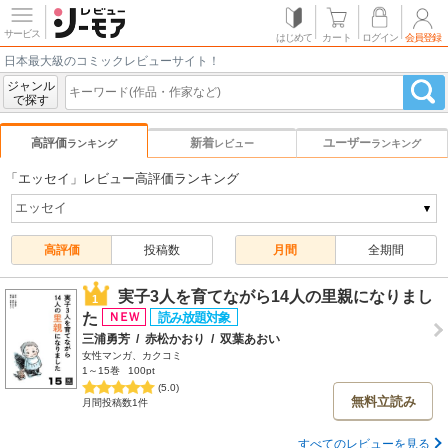
サービス
はじめて
カート
ログイン
会員登録
日本最大級のコミックレビューサイト！
ジャンル
で探す
高評価
新着
ユーザー
ランキング
レビュー
ランキング
「エッセイ」レビュー高評価ランキング
高評価
投稿数
月間
全期間
実子3人を育てながら14人の里親になりまし
1
た
三浦勇芳
/
赤松かおり
/
双葉あおい
女性マンガ、カクコミ
1～15巻
100pt
(5.0)
無料立読み
月間投稿数1件
すべてのレビューを見る