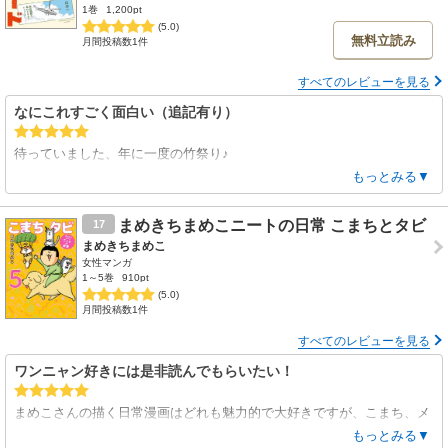
1巻
1,200pt
(5.0)
無料立読み
月間投稿数1件
すべてのレビューを見る
なにこれすごく面白い（追記有り）
待っていました、年に一度の竹祭り♪
まだ半分しか読んでいないのですが、超面白いのでとりあえずレビュー
もっとみる▼
してます
まめきちまめこニートの日常 こまちとタビ
17
日本で一番上陸が困難な離島、東京都青ヶ島の旅行記。
まめきちまめこ
「日本で一番困難」と言われているのは伊達じゃなかった…なんかすご
女性マンガ
い話ばかりで興味が尽きない。
1～5巻
910pt
しかも第一話のラストで思わず「えっ」と声が出ました。どうなるのこ
(5.0)
月間投稿数1件
れｗｗｗ
すべてのレビューを見る
まるで自分が体験しているかのような臨場感のあるレポートで、自宅に
ワンニャン好きには是非読んでもらいたい！
いながら青ヶ島を体験できます。すっごく面白い。8/2…本日まで70％
オフ。買うなら今～
まめこさんの描く日常漫画はどれも魅力的で大好きですが、こまち、メ
ーチー、タビ、シンバを中心としたほのぼの漫画も大好きです！笑って
【2026.8.4 追記】
もっとみる▼