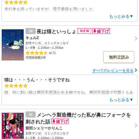
単行本も持っていますが、電子書籍も買いました。
嘘のような、おそらく本当にいた面白い方々の話がたくさん載っていま
もっとみる▼
す。
繰り返し何度も読める、疲れた時にほっと気が抜ける漫画です。
夜は猫といっしょ
30
じょうばん線がおかしな路線ということより、細谷さんがおもしろい人
キュルZ
やネタを引き寄せている気がします。
女性マンガ、コミックエッセイ
NZ編が中途半端に終わっているので、どのように日本に戻ってきたかも
1～9巻
1,100pt～1,350pt
含めて続きを読みたいです。
(4.7)
無料立読み
月間投稿数3件
すべてのレビューを見る
猫は・・・うん・・・そうですね
猫、特に飼い猫は摩訶不思議な生き物ですね。摩訶不思議で可愛くもあ
り、うっとおしい時もあり、理解できない時もあり、理解し合っている
もっとみる▼
ように思えるときもあり、ずるくて、ふてぶてしい、賢いような・・・
いないと寂しい存在ですが、それがよくあらわれていて面白い作品で
メンヘラ製造機だった私が鼻にフォークを
31
す。
刺された話
前田シェリーかりんこ
女性マンガ、コミックエッセイ
1～2巻
1,100pt～1,200pt