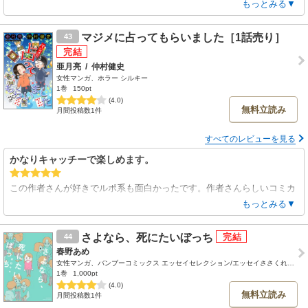
さんの漫画はとても分かりやすくて、すうっと頭に入ってきました。こ
もっとみる▼
ういう病気の方の漫画は、作者さんの客観視が甘くて読みづらいのがと
ても多いのですが、きこりさんのはそれが皆無。それがかえって、この
マジメに占ってもらいました［1話売り］
43
まじめすぎる（配慮しすぎる）ところが御自分を縛り付けているので
は……と心配になりました。無理のない様にきこりさんらしくお仕事と
亜月亮
/
仲村健史
お勉強を頑張ってください。応援してます。
女性マンガ、ホラー シルキー
1巻
150pt
(4.0)
無料立読み
月間投稿数1件
すべてのレビューを見る
かなりキャッチーで楽しめます。
この作者さんが好きでルポ系も面白かったです。作者さんらしいコミカ
ルさと占いは相乗効果で楽しめました。後味の良さも魅力的です。
もっとみる▼
さよなら、死にたいぼっち
44
春野あめ
女性マンガ、バンブーコミックス エッセイセレクション/エッセイささくれーる
1巻
1,000pt
(4.0)
無料立読み
月間投稿数1件