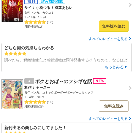
は心身共に弱いから支配から逃げるの難しかったか。
サイ
/
小松つる
/
双葉あおい
家庭裁判所の調停員って、バカにしてくるヤツ実際に存在する（オバァ
女性マンガ、カクコミ
だけじゃなくオジイの調停員にも見下してくるヤツいる）からリアルだ
1～16巻
100pt
った。 実話なのね、この漫画って。
(5.0)
無料版を読む
何にしろ、守るべき子がいるんだから、うつむいて立ち止まらず前を向
月間投稿数1件
いて歩かなきゃね。
母は強し！ 覚悟を決め、腹をくくった女は強いよー
すべてのレビューを見る
どちら側の気持ちもわかる
調べたら、解離性健忘と感覚過敏は同時発生するそうなので、なるほど
なと思いました
もっとみる▼
タオルの使い回しと家が汚いのと怒りっぽいのは、改善したほうがいい
けど
ボクとおば～のフシギな話
4
親だっていっぱいいっぱいなので、無理だよね
杉作
/
ヤースー
お兄さんに同居させてもらえたら良いのではないかと思いました
青年マンガ、コミックボーダー/ボーダーコミックス
絵柄からはわからないけど、お兄さんの歳が離れてるので、高齢出産の
1～4巻
700pt
お子さんだったりするのかな
(5.0)
無料立読み
月間投稿数2件
息子さんからしたら、生活スタイルが同世代と違って、そういう部分で
ストレスがあったのかと想像しました
すべてのレビューを見る
ヨミホにて
新刊出るの楽しみにしてました！