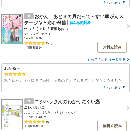
一種の催眠療法で、自分の「無意識」の部分にアクセスするってことな
もっとみる▼
んですね。
人は生きている時の行動の9割以上を無意識に行うと言いますが、この
おかん、あと３カ月だって～すい臓がんス
8
作品では無意識の自分が何を見て感じているのかを、気になる悩みを足
テージⅣと歩む母娘
がかりにして覗いてみましょうということでした。
わい
/
くぐり
/
双葉あおい
この漫画家さんが抱えている悩みは、他人との接し方？現実と理想のギ
女性マンガ、カクコミ
ャップの折り合いの付け方？。
1～7巻
100pt
でもカウンセリングの中で紐解いてみると、答えは自分の中にあっ
(5.0)
無料立読み
て・・・。面白かったです。
月間投稿数1件
すべてのレビューを見る
わかるー
私も似たような環境で経験もあるのでとても共感しながらよみました
心から応援したくなる闘病生活、続きが楽しみです
もっとみる▼
ヨミホにて
ニシハラさんのわかりにくい恋
9
ニシハラハコ
女性マンガ、はちみつコミックエッセイ
1～5巻
1,300pt
(5.0)
無料立読み
月間投稿数3件