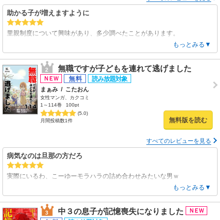
助かる子が増えますように
里親制度について興味があり、多少調べたことがあります。
使命感で始めて、家族も説得して、描かれていない部分でたくさん苦労
もっとみる▼
されただろうなと思います。
漫画では、赤ちゃんとのカワイイやり取りが多いので癒されて、重い話
無職ですが子どもを連れて逃げました
2
にもなんとか付いていけます
素敵な家族が紹介する里親制度と、里子ちゃんの預かり日記のお話
まぁみ
/
こたおん
ヨミホにて
女性マンガ、カクコミ
1～114巻
100pt
(5.0)
無料版を読む
月間投稿数1件
すべてのレビューを見る
病気なのは旦那の方だろ
実際にいるわ、こーゆーモラハラの詰め合わせみたいな男ｗ
なまじ外面と頭が良いから、公衆の面前では本性を出さず周囲を欺くタ
もっとみる▼
イプ。
そして妻が逃げられないのを見越しての言動なんだよなー
中３の息子が記憶喪失になりました
3
自分だったら子を授かる前にブチギレで反撃するけど、この話の奥さん