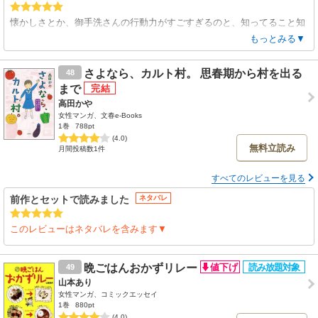
懐かしさとか、御手洗さんの行動力がすごすぎるのと、知ってること知
らないことが渾沌としてて楽しめました。
もっとみる▼
さよなら、カルト村。 思春期から村を出る
48
まで
高田かや
女性マンガ、文春e-Books
1巻
788pt
(4.0)
無料立読み
月間投稿数1件
すべてのレビューを見る
前作とセットで読みました
ネタバレ
このレビューはネタバレを含みます▼
晩ごはんおかずリレー
49
山本あり
女性マンガ、コミックエッセイ
1巻
880pt
(4.0)