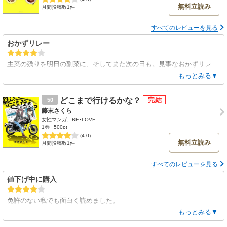
無料立読み
月間投稿数1件
すべてのレビューを見る
おかずリレー
主菜の残りを明日の副菜に、そしてまた次の日も。見事なおかずリレ
ー。手軽にまねできそうなものばかりで、試してみたくなる。
もっとみる▼
どこまで行けるかな？
50
藤末さくら
女性マンガ、BE･LOVE
1巻
500pt
(4.0)
無料立読み
月間投稿数1件
すべてのレビューを見る
値下げ中に購入
免許のない私でも面白く読めました。
手書き文字が小さいのでパソコンで読むか、時々拡大したりして読むの
もっとみる▼
がいいかも。