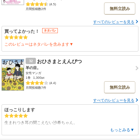
(4.5)
無料立読み
月間投稿数2件
すべてのレビューを見る
買ってよかった！
ネタバレ
このレビューはネタバレを含みます▼
おひさまとえんぴつ
32
羊の目。
女性マンガ
1巻
1,300pt
(4.4)
無料立読み
月間投稿数7件
すべてのレビューを見る
ほっこりします
生まれつき耳の聞こえない沙希ちゃん。
その事を母親から知らされた時の
もっとみる▼
お姉ちゃんの行動が素敵ですし