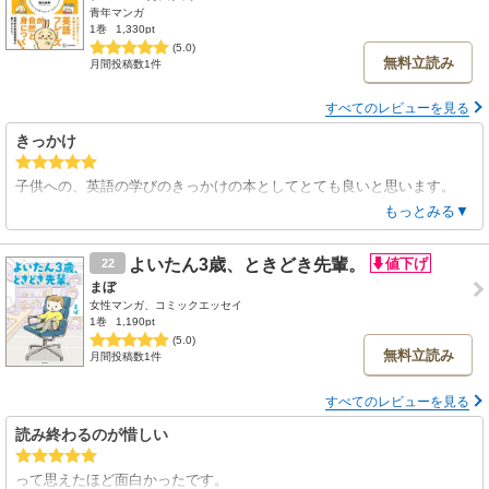
青年マンガ
1巻
1,330pt
(5.0)
無料立読み
月間投稿数1件
すべてのレビューを見る
きっかけ
子供への、英語の学びのきっかけの本としてとても良いと思います。
やはり可愛いって正義だなと思います！かわいいから、何度も読みたく
もっとみる▼
なりますからね
よいたん3歳、ときどき先輩。
22
まぼ
女性マンガ、コミックエッセイ
1巻
1,190pt
(5.0)
無料立読み
月間投稿数1件
すべてのレビューを見る
読み終わるのが惜しい
って思えたほど面白かったです。