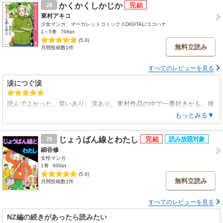
かくかくしかじか
28
にか声を出して笑っている。
東村アキコ
この面白さいつまでも引きずります。
少女マンガ、マーガレットコミックスDIGITAL/ココハナ
読み終わって数日漫画の内容を思い出し笑いする。
1～5巻
706pt
そんな読めば読むほど身体に浸透し広がる面白さです！
(5.0)
無料立読み
月間投稿数1件
すべてのレビューを見る
涙につぐ涙
読んでよかった。笑いあり、涙あり。東村作品の中で一番好きかも。後
半は涙なしには読めませんでした。映画も見てみたいな。
もっとみる▼
じょうばん線とわたし
29
細谷修
女性マンガ
1巻
600pt
(5.0)
無料立読み
月間投稿数1件
すべてのレビューを見る
NZ編の続きがあったら読みたい