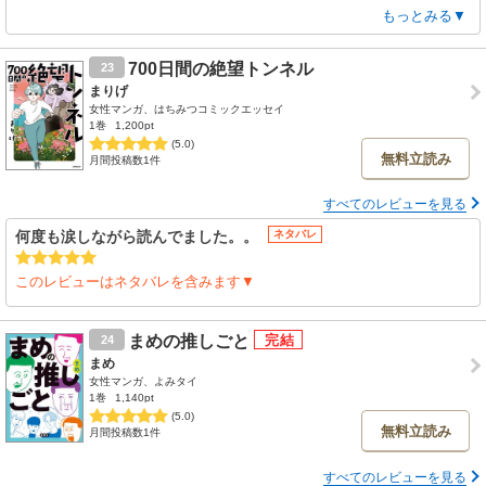
もっとみる▼
子育て漫画は結構読んでる方ですが、よいたんの個性が際立っていて本
当に面白い。試し読みのページだけ読んでもそれがわかります。
700日間の絶望トンネル
23
まりげ
辛い時、悲しい時とかネガティブな気持ちになった時にこれを読むと解
女性マンガ、はちみつコミックエッセイ
消されます。子育てに関係ない人(自分のこと)が読んでも充分面白いで
1巻
1,200pt
す。
(5.0)
無料立読み
月間投稿数1件
お母さん(作者様)が理系の方なのか、冷静に「子育てはどうあるべき
すべてのレビューを見る
か」(ジェンダーバイアスをかけないようにとか)と考えられているのも
好ましい。
何度も涙しながら読んでました。。
ネタバレ
少しお値段が高いですが、元が取れたので大満足です。
このレビューはネタバレを含みます▼
よいたん、その後どんなふうに成長したのかなぁ。
まめの推しごと
24
まめ
女性マンガ、よみタイ
1巻
1,140pt
(5.0)
無料立読み
月間投稿数1件
すべてのレビューを見る