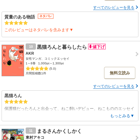
すべてのレビューを見る
質量のある物語
ネタバレ
このレビューはネタバレを含みます▼
黒猫ろんと暮らしたら
10
AKR
女性マンガ、コミックエッセイ
1～8巻
1,000pt～1,300pt
(5.0)
無料立読み
月間投稿数1件
すべてのレビューを見る
黒猫ろん
保護猫だったろんと出会って、ねこ飼いデビュー。ねこもののエッセイ
大好き。黒猫のろんちゃんが可愛くて、可愛くて。癒される。
もっとみる▼
まるさんかくしかく
11
東村アキコ