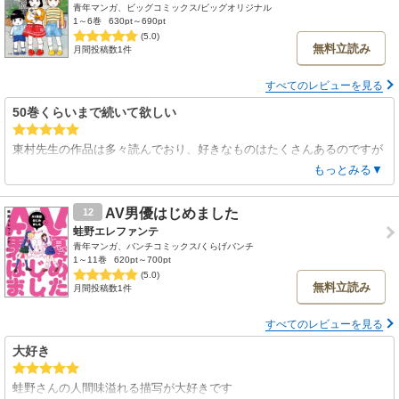
青年マンガ、ビッグコミックス/ビッグオリジナル
1～6巻
630pt～690pt
(5.0)
無料立読み
月間投稿数1件
すべてのレビューを見る
50巻くらいまで続いて欲しい
東村先生の作品は多々読んでおり、好きなものはたくさんあるのですが
これは特に好きです。
もっとみる▼
こういうの描かせたら天才だなと思います。
めちゃくちゃテンポがいいし無駄がなく隅々まで面白い！長く続くこと
AV男優はじめました
12
を祈ります！
蛙野エレファンテ
青年マンガ、バンチコミックス/くらげバンチ
1～11巻
620pt～700pt
(5.0)
無料立読み
月間投稿数1件
すべてのレビューを見る
大好き
蛙野さんの人間味溢れる描写が大好きです