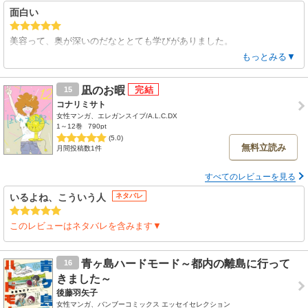
面白い
美容って、奥が深いのだなととても学びがありました。
特に今は、取り寄せとかもあってやろうと思えばそこがないのだなと。
もっとみる▼
面白かったです
凪のお暇
15
コナリミサト
女性マンガ、エレガンスイブ/A.L.C.DX
1～12巻
790pt
(5.0)
無料立読み
月間投稿数1件
すべてのレビューを見る
いるよね、こういう人
ネタバレ
このレビューはネタバレを含みます▼
青ヶ島ハードモード～都内の離島に行って
16
きました～
後藤羽矢子
女性マンガ、バンブーコミックス エッセイセレクション