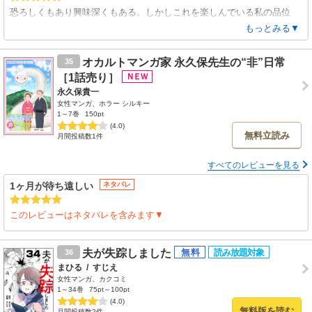
恐ろしくもあり興味深くもある。しかしこれを楽しんでいる私の品位
は？葛藤の内に読み進めるこの世界はとても魅力的なのだ。
もっとみる▼
オカルトマンガ家 永久保先生の“非”日常
35
［1話売り］
永久保貴一
女性マンガ、ホラー シルキー
1～7巻
150pt
(4.0)
無料立読み
月間投稿数1件
すべてのレビューを見る
1ヶ月が待ち遠しい
ネタバレ
このレビューはネタバレを含みます▼
夫が失踪しました
36
まひる
/
すじえ
女性マンガ、カクコミ
1～34巻
75pt～100pt
(4.0)
無料版を読む
月間投稿数2件