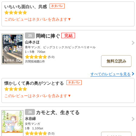
いちいち面白い、共感
ネタバレ
このレビューはネタバレを含みます▼
岡崎に捧ぐ
25
山本さほ
青年マンガ、ビッグコミックス/ビッグスペリオール
1～5巻
700pt
(5.0)
無料立読み
月間投稿数1件
すべてのレビューを見る
懐かしくて鼻の奥がツンとする
ネタバレ
このレビューはネタバレを含みます▼
カモと犬、生きてる
26
水谷緑
女性マンガ
1巻
1,100pt
(5.0)