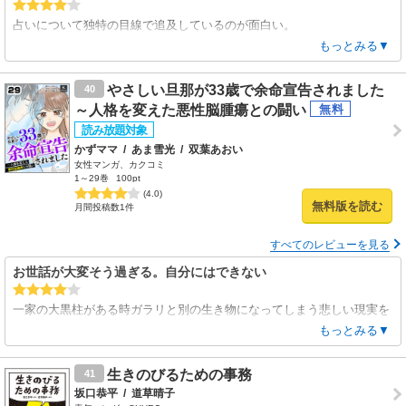
占いについて独特の目線で追及しているのが面白い。
これは単行本で出て欲しい作品です。
もっとみる▼
1話売りよりも一気に読みたい。
やさしい旦那が33歳で余命宣告されました
40
～人格を変えた悪性脳腫瘍との闘い
かずママ
/
あま雪光
/
双葉あおい
女性マンガ、カクコミ
1～29巻
100pt
(4.0)
無料版を読む
月間投稿数1件
すべてのレビューを見る
お世話が大変そう過ぎる。自分にはできない
一家の大黒柱がある時ガラリと別の生き物になってしまう悲しい現実を
重くなり過ぎることなく読ませてもらいました。軽いノリの医師キャラ
もっとみる▼
はもしかして重いテーマに花を添える読者サービスかもしれませんが少
し絡みが頻繁過ぎるかも。
生きのびるための事務
41
坂口恭平
/
道草晴子
そして姓名判断上、名前に「ず」の音は入れない方がいいと昔から言わ