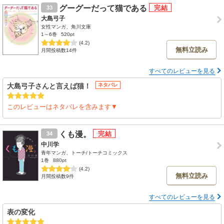
幸せな家族のもとに沙希ちゃんは生まれたんだなぁと
グーグーだって猫である
33
思いました。
大島弓子
耳が聞こえない事をバカにしたり
女性マンガ、角川文庫
からかったりする意地悪な子も一定数いる事でしょう。
1～6巻
520pt
それでも沙希ちゃんを大切にする人達が
(4.2)
無料立読み
月間投稿数14件
素晴らしい。
世の中には様々な人が居て
すべてのレビューを見る
5体満足が当たり前じゃない。
その人からしたら、無いことが当たり前で
大島弓子さんと言えば猫！
ネタバレ
それが日常なんだ。
このレビューはネタバレを含みます▼
くも漫。
34
中川学
青年マンガ、トーチ/トーチコミックス
1巻
880pt
(4.2)
無料立読み
月間投稿数9件
すべてのレビューを見る
表の変化