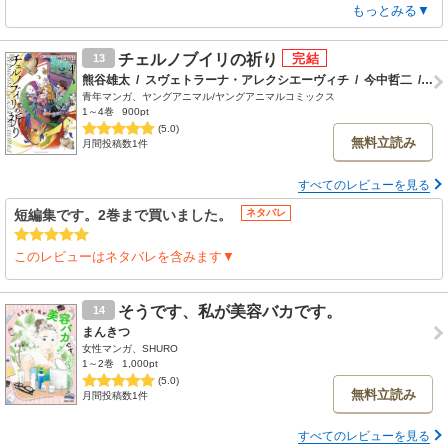
凄すぎなくてダメすぎなくて、失礼かもしれませんが同じ普通の男の感
もっとみる▼
じが好感もてます
長く続いて欲しいです
チェルノブイリの祈り
13
熊谷雄太
/
スヴェトラーナ・アレクシエーヴィチ
/
今中哲二
/
後
青年マンガ、ヤングアニマル/ヤングアニマルコミックス
1～4巻
900pt
(5.0)
無料立読み
月間投稿数1件
すべてのレビューを見る
短編集です。2巻まで買いました。
ネタバレ
このレビューはネタバレを含みます▼
そうです、私が美容バカです。
14
まんきつ
女性マンガ、SHURO
1～2巻
1,000pt
(5.0)
無料立読み
月間投稿数1件
すべてのレビューを見る