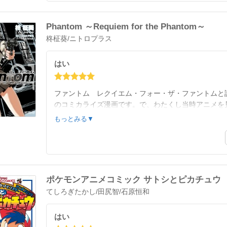
Phantom ～Requiem for the Phantom～
柊柾葵
/
ニトロプラス
はい
ファントム レクイエム・フォー・ザ・ファントムと
のコミカライズ漫画です。で、わたくし当時アニメを
っていなかったので新鮮な気持ちで読めました。昔を
もっとみる▼
０１記
ポケモンアニメコミック サトシとピカチュウ
てしろぎたかし
/
田尻智
/
石原恒和
はい