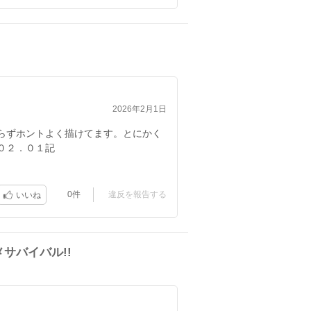
2026年2月1日
らずホントよく描けてます。とにかく
０２．０１記
0件
違反を報告する
いいね
サバイバル!!