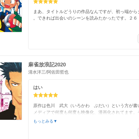
まあ、タイトルどうりの作品なんですが、初っ端から
。できれば出会いのシーンを読みたかったです。２６
麻雀放浪記2020
清水洋三
/
阿佐田哲也
はい
原作は色川 武大（いろかわ ぶだい）という方が書
メディアで何度も何度も映像化、漫画化されてます。
。２６．０２．０１記
もっとみる▼