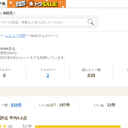
ア島
449万
数
件
P
レビューTOP
hiranさんのページ
hiranさん
(男性/40代)
2022年6月からシーモアを利用しています。
フォロー
フォロワー
総レビュー数
0
2
839
839件
187件
12件
ュー数
いいねGET
いいね
評点 平均4.2点
517件
(5)