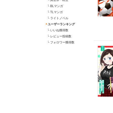
└
異世界・転生
└
BLマンガ
└
TLマンガ
└
ライトノベル
ユーザーランキング
└
いいね獲得数
└
レビュー投稿数
└
フォロワー獲得数