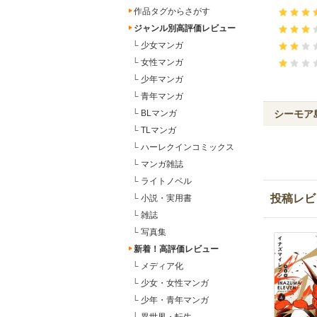
作品タグからさがす
ジャンル別高評価レビュー
└
少女マンガ
└
女性マンガ
└
少年マンガ
└
青年マンガ
シーモア
└
BLマンガ
└
TLマンガ
└
ハーレクインコミックス
└
マンガ雑誌
└
ライトノベル
投稿レビ
└
小説・実用書
└
雑誌
└
写真集
新着！高評価レビュー
└
メディア化
└
少女・女性マンガ
└
少年・青年マンガ