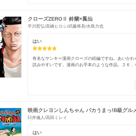
クローズZEROⅡ 鈴蘭×鳳仙
平川哲弘
/
高橋ヒロシ
/
武藤将吾
/
水島力也
はい
有名なヤンキー漫画クローズの続編ですね。あいかわ
読みやすいです。漫画のお手本のような作品。２６．
映画クレヨンしんちゃん バカうまっ!B級グルメ
臼井儀人
/
高田ミレイ
はい