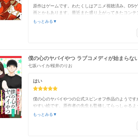
原作はゲームです。わたくしはアニメ視聴済み。DS
画とかもあります。最近また盛り上がってきたコンテ
されてた漫画の総集編です。２６．０２．０１記
もっとみる▼
僕の心のヤバイやつ ラブコメディが始まらない
七坂ハイカ
/
桜井のりお
はい
僕の心のヤバイやつの公式スピンオフ作品のようです
やすい絵です。原作者の先生も監修してらっしゃるよ
．０２．０１記
もっとみる▼