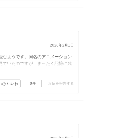
2026年2月1日
読むようです。同名のアニメーション
見ていたのですが、まったく記憶に残
思い出せて良いですね。２６．０２．
0件
違反を報告する
いいね