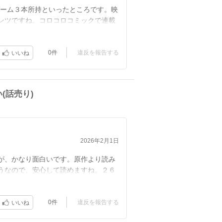
ゲーム３本所持といったところです。映
ンツですね。コロコロコミックで連載
0件
違反を報告する
いいね
(話売り)
2026年2月1日
が、かなり面白いです。原作より読み
うなので、安心して読めますね。２６
0件
違反を報告する
いいね