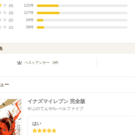
122件
(4)
127件
(3)
34件
(2)
39件
(1)
島
ベストアンサー
0
件
ュー
イナズマイレブン 完全版
やぶのてんや
/
レベルファイブ
はい