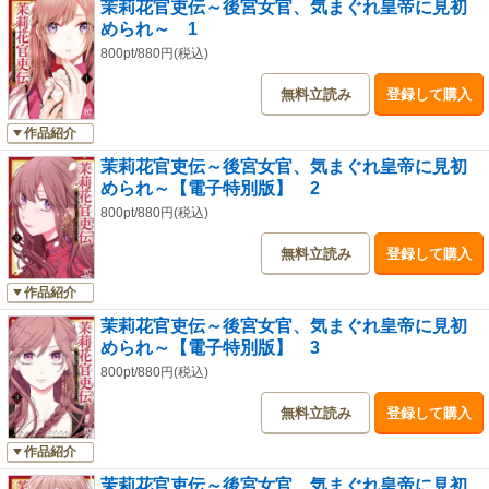
茉莉花官吏伝～後宮女官、気まぐれ皇帝に見初
められ～ 1
800pt/880円(税込)
無料立読み
登録して購入
作品紹介
茉莉花官吏伝～後宮女官、気まぐれ皇帝に見初
められ～【電子特別版】 2
800pt/880円(税込)
無料立読み
登録して購入
作品紹介
茉莉花官吏伝～後宮女官、気まぐれ皇帝に見初
められ～【電子特別版】 3
800pt/880円(税込)
無料立読み
登録して購入
作品紹介
茉莉花官吏伝～後宮女官、気まぐれ皇帝に見初