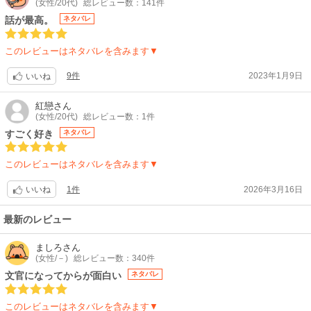
(女性/20代)
総レビュー数：141件
で、なんだか二度美味しいの気分になるのですが、個人的にこちらのほう
がより好みだったので、終わってしまったのが本当に残念。向こうが完結
話が最高。
ネタバレ
したら、またこっちの続きを是非お願いしたい！
もちろん、同じ漫画家さん希望だけど、表現者である限りオリジナル作品
このレビューはネタバレを含みます▼
も描きたいだろうし、それも見たいかといえば見てみたい……ジレン
マ！！
9件
2023年1月9日
いいね
なお、ラブラブEDを求める方はこの終わり方は物足りないかもしれませ
紅戀
さん
ん。が、自分はなんだかふたりらしくて大大大満足です。恋愛感はありつ
(女性/20代)
総レビュー数：1件
つもおまけな感じで、女性官吏としての内政・外交メインなんで飽きがこ
すごく好き
ネタバレ
ないというか、自分の好みにドンピシャでした。いや、本当、描き方巧す
ぎるのよ。
このレビューはネタバレを含みます▼
あとは、出来すぎでチート無双に感じる人もいるかもしれないけど、自覚
1件
2026年3月16日
いいね
のない事なかれ主義な天才が、少しずつ周りの人に求められて自分の能力
の活用方法を認識して彼女も人との関わり方も変わっていく過程で、彼女
最新のレビュー
の描く人としての小さな「幸せ」が関わる人みんなの「幸せ」になって、
女性としての「幸せ」がいつか国の「幸せ」になっていきそうな感じに鳥
ましろ
さん
肌立ったの私だけ…？一度読んでみてほしいイチオシ作品です！
(女性/－)
総レビュー数：340件
文官になってからが面白い
ネタバレ
このレビューはネタバレを含みます▼