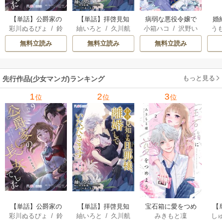
【単話】公爵家の
【単話】拝啓見知
病弱な悪役令嬢で
婚
彩川ぬるぴょ
/
鈴
紬いろと
/
久川航
小箱ハコ
/
沢野い
う
長女でした
らぬ旦那様、離婚
すが、婚約者が過
娼
音さや
/
たむ
璃
/
あいるむ
ずみ
していただきます
保護すぎて逃げ出
無料立読み
無料立読み
無料立読み
したい(私たち犬猿
の仲でしたよ
ね！？)
もっと見る
先行作品(少女マンガ)ランキング
1
2
3
位
位
位
【単話】公爵家の
【単話】拝啓見知
宝石箱に愛をつめ
【
彩川ぬるぴょ
/
鈴
紬いろと
/
久川航
みきもと凜
し
長女でした
らぬ旦那様、離婚
よう
あ