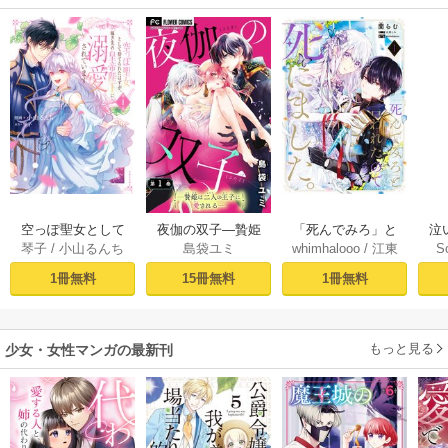
空っぽ聖女として
夜伽の双子―贄姫
「死んでみろ」と
泣
琴子
/
小山るんち
島袋ユミ
whimhalooo
/
江東
S
捨てられたはず
は二人の王子に愛
言われたので死に
しろ
/
蘭らむ
が、嫁ぎ先の皇帝
される―【マイク
ました。 1
1冊無料
15冊無料
1冊無料
陛下に溺愛されて
ロ】 1
います 1【コミック
シーモア限定版】
もっと見る
少女・女性マンガの最新刊