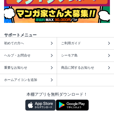
サポートメニュー
初めての方へ
ご利用ガイド
ヘルプ・お問合せ
シーモア島
重要なお知らせ
商品に関するお知らせ
ホームアイコンを追加
本棚アプリを無料ダウンロード！