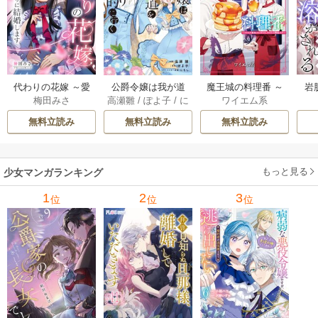
代わりの花嫁 ～愛
公爵令嬢は我が道
魔王城の料理番 ～
岩
梅田みさ
高瀬雛
/
ぽよ子
/
に
ワイエム系
する人と、姉の代
を場当たり的に行
コワモテ魔族ばか
溶
もし
わりに結婚します
く 5巻
りだけど、ホワイ
無料立読み
無料立読み
無料立読み
～ 18巻
トな職場です～ 6巻
もっと見る
少女マンガランキング
1
2
3
位
位
位