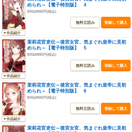
められ～【電子特別版】 4
800pt/880円(税込)
無料立読み
登録して購入
作品紹介
茉莉花官吏伝～後宮女官、気まぐれ皇帝に見初
められ～【電子特別版】 5
800pt/880円(税込)
無料立読み
登録して購入
作品紹介
茉莉花官吏伝～後宮女官、気まぐれ皇帝に見初
められ～【電子特別版】 6
800pt/880円(税込)
無料立読み
登録して購入
作品紹介
茉莉花官吏伝～後宮女官、気まぐれ皇帝に見初