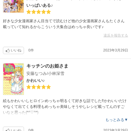
いっぱいある♪
好きな少女漫画家さん目当てで読むけど他の少女漫画家さんもたくさん
載っていて知れるからこういう大集合はめっちゃ良いです♪
違反を報告する
いいね
0件
2023年3月29日
キッチンのお姫さま
安藤なつみ/小林深雪
かわいい♪
絵もかわいいしヒロインめっちゃ明るくて好きな話でした‼︎かわいいだけ
やなくて出てくる料理もめっちゃ美味しそうやしレシピ載ってんのすご
いなと思った(*^▽^*)
もっとみる▼
いいね
0件
2023年3月29日