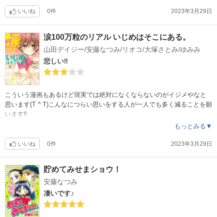
いいね
0件
2023年3月29日
涙100万粒のリアル いじめはそこにある。
山田デイジー/安藤なつみ/リオコ/大塚さとみ/ゆみみ
悲しい‼︎
こういう漫画もあるけど現実では絶対になくならないのがイジメやなと
思います(T ^ T)こんなにつらい思いをする人が一人でも多く減ることを願
います‼︎
もっとみる▼
いいね
0件
2023年3月29日
貯めてみせまショウ！
安藤なつみ
凄いです♪