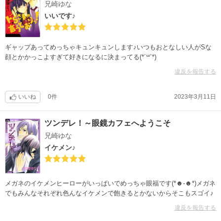
兄崎ゆな
いいです♪
ギャップあってめっちゃキュンキュンします♪いつもおとなしい人がSな
顔とかかっこよすぎて好きになるに決まってる(*´꒳`*)
違反を報告する
いいね
0件
2023年3月11日
ツンデレ！～眼鏡カフェへようこそ
兄崎ゆな
イケメン♪
メガネのイケメンヒーローがいっぱいでめっちゃ眼福です(*☻-☻*)メガネ
でもみんなそれぞれ色んなイケメンで飽きるとかないからそこもスゴイ♪
違反を報告する