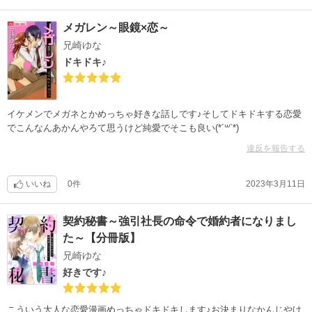
メガレン～眼鏡×恋～
兄崎ゆな
ドキドキ♪
イケメンでメガネとかめっちゃ好きな話しです♪そしてドキドキする恋愛
でこんなんあかんやろて思うけど純愛でそこも良い(*´꒳`*)
違反を報告する
いいね
0件
2023年3月11日
契約秘書～強引社長の命令で婚約者になりまし
た～【分冊版】
兄崎ゆな
好きです♪
こういう大人な恋愛漫画めっちゃドキドキします♪お決まりなかんじやけ