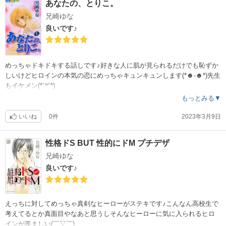
あなたの、とりこ。
兄崎ゆな
良いです♪
めっちゃドキドキする話しです♪好きな人に肌が見られるだけでも恥ずか
しいけどヒロインの本気の恋にめっちゃキュンキュンします(*☻-☻*)先生
もイケメン(*´꒳`*)
もっとみる▼
いいね
0件
2023年3月9日
性格ドS BUT 性的にドM プチデザ
兄崎ゆな
良いです♪
えっちに対してめっちゃ真剣なヒーローがステキです♪こんなん高校生で
考えてるとか真面目やなあと思うしそんなヒーローに気に入られるヒロ
インが羨ましい(￣▽￣)