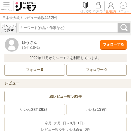
サービス
はじめて
ログイン
会員登録
メニュー
日本最大級！レビュー総数
448万
件
ジャンル
で探す
ゆうさん
フォローする
(女性/10代)
2022年11月からシーモアを利用しています。
0
0
フォロー
フォロワー
レビュー
583
総レビュー数
件
262
139
いいねGET
件
いいね
件
今月（8月1日～8月31日）
レビュー数
0
件
いいねGET
0
件