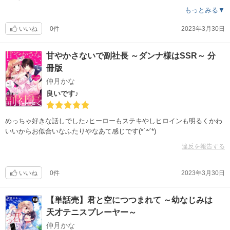
もっとみる▼
いいね
0件
2023年3月30日
甘やかさないで副社長 ～ダンナ様はSSR～ 分
冊版
仲月かな
良いです♪
めっちゃ好きな話しでした♪ヒーローもステキやしヒロインも明るくかわ
いいからお似合いなふたりやなあて感じです(*´꒳`*)
違反を報告する
いいね
0件
2023年3月30日
【単話売】君と空につつまれて ～幼なじみは
天才テニスプレーヤー～
仲月かな