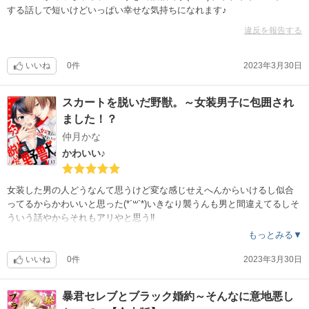
する話しで短いけどいっぱい幸せな気持ちになれます♪
違反を報告する
いいね
0件
2023年3月30日
スカートを脱いだ野獣。～女装男子に包囲され
ました！？
仲月かな
かわいい♪
女装した男の人どうなんて思うけど変な感じせえへんからいけるし似合
ってるからかわいいと思った(*´꒳`*)いきなり襲うんも男と間違えてるしそ
ういう話やからそれもアリやと思う‼︎
もっとみる▼
いいね
0件
2023年3月30日
暴君セレブとブラック婚約～そんなに意地悪し