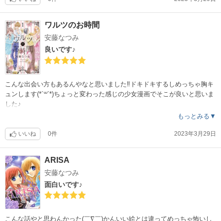
ワルツのお時間
安藤なつみ
良いです♪
こんな出会い方もあるんやなと思いました‼︎ドキドキするしめっちゃ胸キ
ュンします(*´꒳`*)ちょっと変わった感じの少女漫画でそこが良いと思いま
した♪
もっとみる▼
いいね
0件
2023年3月29日
ARISA
安藤なつみ
面白いです♪
こんな話やと思わんかった(￣∇￣)かんいい絵とは違ってめっちゃ怖いし