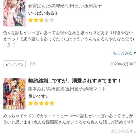
春宮ぱんだ/黒岬光/小田三月/玉田葉子
いっぱいある‼︎
色んな話しがいっぱいあってお得やなあと思ったけどあまり好きやない
えーっ！て思う話しもあってたまにはそういうんもあるんやんなと思う(
・Д・)
もっとみる▼
いいね
0件
2023年3月30日
契約結婚...ですが、溺愛されすぎてます！
龍本みお/高橋依摘/玉田葉子/絢瀬マコト
良いです♪
めっちゃイケメンでカッコイイヒーローの話しがいっぱいあってそこが
良いと思います♪色んな漫画家さんがいてるから色んな話しが読めます‼︎
違反を報告する