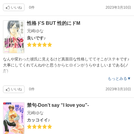
いいね
0件
2023年3月10日
性格ドS BUT 性的にドM
兄崎ゆな
良いです♪
なんや変わった彼氏に見えるけど真面目な性格しててそこがステキです♪
大事にしてくれてんねやと思うからヒロインがうらやましいまである(ノ
Д`)
もっとみる▼
いいね
0件
2023年3月10日
禁句-Don’t say “I love you”-
兄崎ゆな
カッコイイ♪