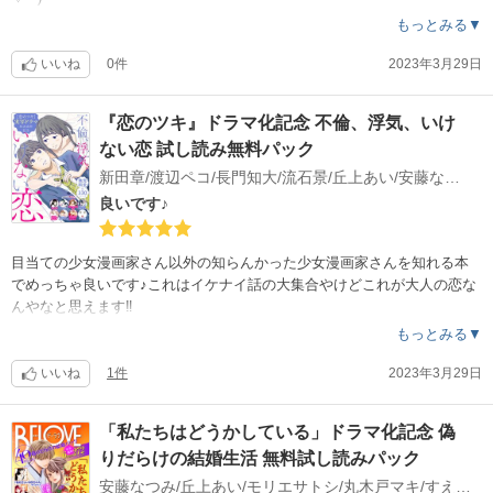
もっとみる▼
いいね
0件
2023年3月29日
『恋のツキ』ドラマ化記念 不倫、浮気、いけ
ない恋 試し読み無料パック
新田章/渡辺ペコ/長門知大/流石景/丘上あい/安藤なつみ/こやまゆかり/もりたゆうこ
良いです♪
目当ての少女漫画家さん以外の知らんかった少女漫画家さんを知れる本
でめっちゃ良いです♪これはイケナイ話の大集合やけどこれが大人の恋な
んやなと思えます‼︎
もっとみる▼
いいね
1件
2023年3月29日
「私たちはどうかしている」ドラマ化記念 偽
りだらけの結婚生活 無料試し読みパック
安藤なつみ/丘上あい/モリエサトシ/丸木戸マキ/すえのぶけいこ/藤末さくら