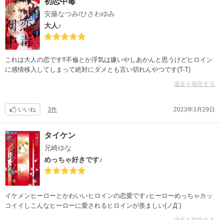
初恋中毒
安藤なつみ/ひさわゆみ
大人♪
これは大人の恋です‼︎不倫とか浮気は嫌いやしあかんと思うけどヒロイン
に感情移入してしまって絶対にダメとも言い切れんやつです(T-T)
違反を報告する
いいね
3件
2023年3月29日
タイケン
兄崎ゆな
めっちゃ好きです♪
イケメンヒーローとかわいいヒロインの恋愛です♪ヒーローめっちゃカッ
コイイしこんなヒーローに愛されるヒロインが羨ましい(ノД`)
違反を報告する