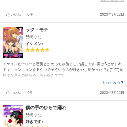
いいね
0件
2023年3月12日
ラク・モテ
兄崎ゆな
イケメン♪
イケメンヒーローと恋愛とかめっちゃ羨ましい話しです♪実はSとかドキ
ドキキュンキュンするやつでそういうのが好きやし良かったです(*´꒳`*)兄
崎ゆなさんの絵もめっちゃ好きです‼︎
もっとみる▼
いいね
0件
2023年3月12日
僕の手のひらで踊れ
兄崎ゆな
好きです♪