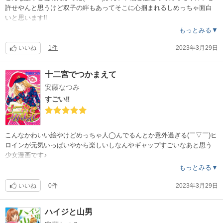
許せやんと思うけど双子の絆もあってそこに心掴まれるしめっちゃ面白
いと思います‼︎
もっとみる▼
いいね
1件
2023年3月29日
十二宮でつかまえて
安藤なつみ
すごい‼︎
こんなかわいい絵やけどめっちゃ人◯んでるんとか意外過ぎる(￣▽￣)ヒ
ロインが元気いっぱいやから楽しいしなんやギャップすごいなあと思う
少女漫画です♪
もっとみる▼
いいね
0件
2023年3月29日
ハイジと山男