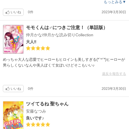
もっとみる▼
いいね
0件
2023年3月30日
モモくんは♂につきご注意！（単話版）
仲月かな/仲月かな読み切りCollection
大人‼︎
めっちゃ大人な恋愛でヒーローもヒロインも美しすぎる(*´꒳`*)ヒーローが
男らしくないなんや美人ぽくて女ぽいけどそこもいい♪
違反を報告する
いいね
0件
2023年3月30日
ツイてるね 聖ちゃん
安藤なつみ
良いです♪