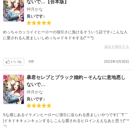
ないで…【合本版】
仲月かな
良いです♪
めっちゃカッコイイヒーローの強引さに負けるそういう話です♪こんな人
に愛されるん羨ましいしめっちゃドキドキする(*´꒳`*)
違反を報告する
いいね
0件
2023年3月30日
暴君セレブとブラック婚約～そんなに意地悪し
ないで…
仲月かな
良いです♪
Sな感じあるイケメンヒーローに強引に迫られる羨ましいやつです(￣∇￣
)ドキドキキュンキュンするしこんな愛されるヒロインええなあと思う(*´꒳
`*)