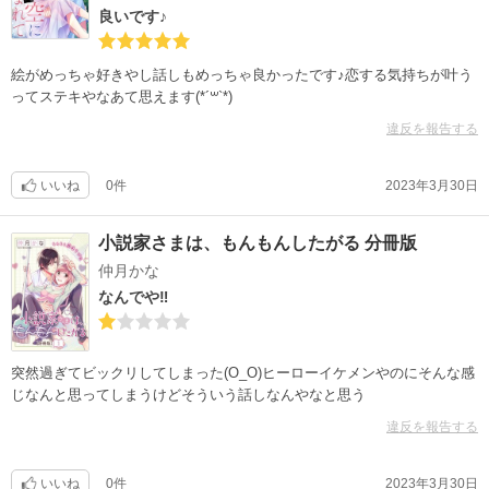
良いです♪
絵がめっちゃ好きやし話しもめっちゃ良かったです♪恋する気持ちが叶う
ってステキやなあて思えます(*´꒳`*)
違反を報告する
いいね
0件
2023年3月30日
小説家さまは、もんもんしたがる 分冊版
仲月かな
なんでや‼︎
突然過ぎてビックリしてしまった(O_O)ヒーローイケメンやのにそんな感
じなんと思ってしまうけどそういう話しなんやなと思う
違反を報告する
いいね
0件
2023年3月30日