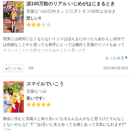
涙100万粒のリアル いじめがはじまるとき
安藤なつみ/日向きょう/三月トモコ/吉田はるゆき
悲しい‼︎
現実には絶対になくならないイジメはほんまにやったらあかんし自分で
は些細なことやと思っても相手にとっては傷付く言葉のイジメもあって
そういうことにも気をつけなあかんなと思った‼︎
もっとみる▼
いいね
0件
2023年3月29日
スマイルでいこう
安藤なつみ
良いです♪
都会に住むと芸能人と知り合いになるもんなんかなと思うけどそんなこ
とないやんな(￣∇￣)お互いに支え合ってる感じあって元気になれます(*^
▽^*)