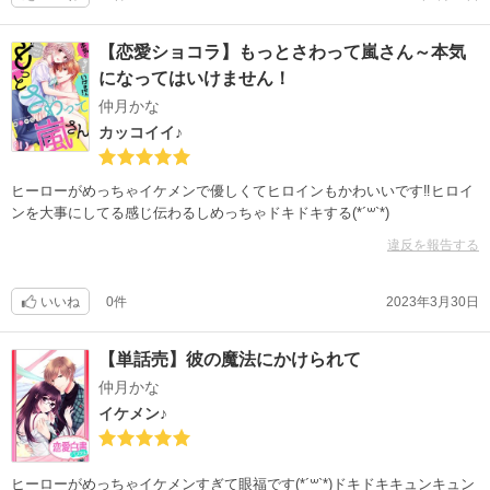
【恋愛ショコラ】もっとさわって嵐さん～本気
になってはいけません！
仲月かな
カッコイイ♪
ヒーローがめっちゃイケメンで優しくてヒロインもかわいいです‼︎ヒロイ
ンを大事にしてる感じ伝わるしめっちゃドキドキする(*´꒳`*)
違反を報告する
いいね
0件
2023年3月30日
【単話売】彼の魔法にかけられて
仲月かな
イケメン♪
ヒーローがめっちゃイケメンすぎて眼福です(*´꒳`*)ドキドキキュンキュン