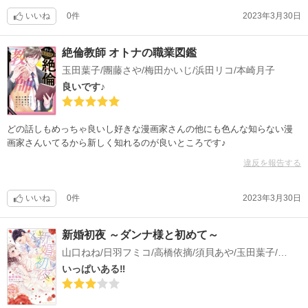
いいね
0件
2023年3月30日
絶倫教師 オトナの職業図鑑
玉田葉子/團藤さや/梅田かいじ/浜田リコ/本崎月子
良いです♪
どの話しもめっちゃ良いし好きな漫画家さんの他にも色んな知らない漫
画家さんいてるから新しく知れるのが良いところです♪
違反を報告する
いいね
0件
2023年3月30日
新婚初夜 ～ダンナ様と初めて～
山口ねね/日羽フミコ/高橋依摘/須貝あや/玉田葉子/磐井ユタ
いっぱいある‼︎