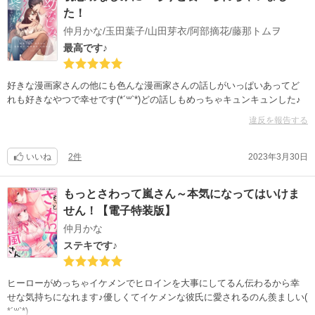
た！
仲月かな/玉田葉子/山田芽衣/阿部摘花/藤那トムヲ
最高です♪
好きな漫画家さんの他にも色んな漫画家さんの話しがいっぱいあってど
れも好きなやつで幸せです(*´꒳`*)どの話しもめっちゃキュンキュンした♪
違反を報告する
いいね
2件
2023年3月30日
もっとさわって嵐さん～本気になってはいけま
せん！【電子特装版】
仲月かな
ステキです♪
ヒーローがめっちゃイケメンでヒロインを大事にしてるん伝わるから幸
せな気持ちになれます♪優しくてイケメンな彼氏に愛されるのん羨ましい(
*´꒳`*)