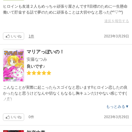
ヒロインも友達２人もめっちゃ頑張り屋さんです‼︎目標のために一生懸命
働いて貯金する話で夢のために頑張ることは大切やなと思った(*^▽^*)
違反を報告する
いいね
1件
2023年3月29日
マリアっぽいの！
安藤なつみ
良いです♪
こんなことが実際に起こったらスゴイなと思います‼︎ヒロイン恋したの良
かったなと思うけどなんや切なくもなるし胸キュンだけやない感じです(
ノД`)
もっとみる▼
いいね
0件
2023年3月29日