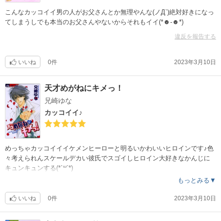
こんなカッコイイ男の人がお父さんとか無理やんな(ノД`)絶対好きになっ
てしまうしでも本当のお父さんやないからそれもイイ(*☻-☻*)
違反を報告する
いいね
0件
2023年3月10日
天才めがねにキメっ！
兄崎ゆな
カッコイイ♪
めっちゃカッコイイイケメンヒーローと明るいかわいいヒロインです♪色
々考えられんスケールデカい彼氏でスゴイしヒロイン大好きなかんじに
キュンキュンする(*´꒳`*)
もっとみる▼
いいね
0件
2023年3月10日