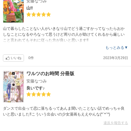
安藤なつみ
山‼︎
山で暮らしたことない人がいきなり山でどう過ごすかってなったらおか
しなことになるやろなって思うけど周りの人が助けてくれるから厳しい
こと言われてもそれに従った方が良いと思います‼︎
もっとみる▼
いいね
0件
2023年3月29日
ワルツのお時間 分冊版
安藤なつみ
良いです♪
ダンスで出会って恋に落ちるってあんま聞いたことない話でめっちゃ良
いと思いました‼︎こういう出会いの少女漫画もええやんな(*´꒳`*)
違反を報告する