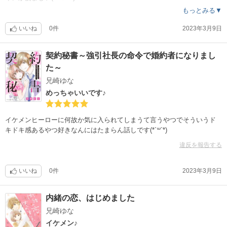
もっとみる▼
いいね
0件
2023年3月9日
契約秘書～強引社長の命令で婚約者になりまし
た～
兄崎ゆな
めっちゃいいです♪
イケメンヒーローに何故か気に入られてしまうて言うやつでそういうド
キドキ感あるやつ好きなんにはたまらん話しです(*´꒳`*)
違反を報告する
いいね
0件
2023年3月9日
内緒の恋、はじめました
兄崎ゆな
イケメン♪