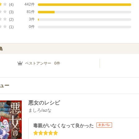
442件
(4)
81件
(3)
3件
(2)
0件
(1)
島
ベストアンサー
0
件
ュー
悪女のレシピ
ましろ
/
azな
毒親がいなくなって良かった
ネタバレ