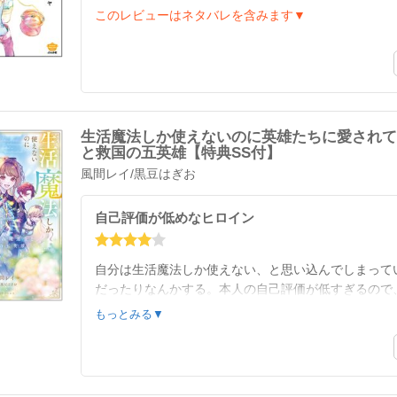
このレビューはネタバレを含みます▼
生活魔法しか使えないのに英雄たちに愛されて
と救国の五英雄【特典SS付】
風間レイ
/
黒豆はぎお
自己評価が低めなヒロイン
自分は生活魔法しか使えない、と思い込んでしまって
だったりなんかする。本人の自己評価が低すぎるので
に良いよね。
もっとみる▼