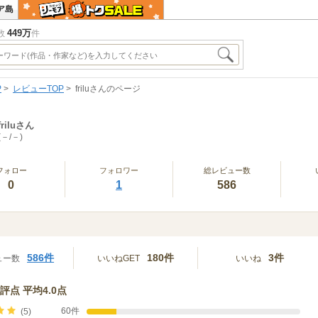
ア島
449万
数
件
P
レビューTOP
friluさんのページ
friluさん
(－/－)
フォロー
フォロワー
総レビュー数
0
1
586
586件
180件
3件
ュー数
いいねGET
いいね
評点 平均4.0点
60件
(5)