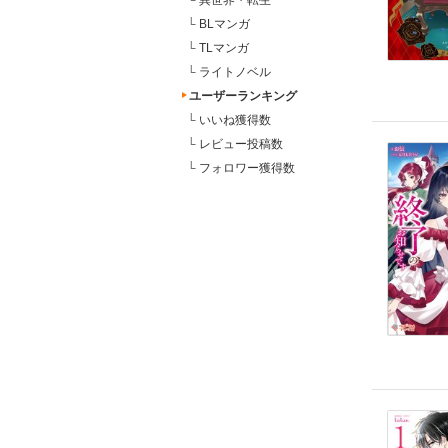
└
異世界・転生
└
BLマンガ
└
TLマンガ
└
ライトノベル
ユーザーランキング
└
いいね獲得数
└
レビュー投稿数
└
フォロワー獲得数