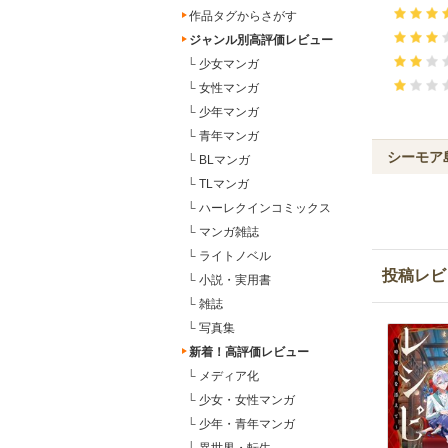
作品タグからさがす
ジャンル別高評価レビュー
└
少女マンガ
└
女性マンガ
└
少年マンガ
└
青年マンガ
シーモア
└
BLマンガ
└
TLマンガ
└
ハーレクインコミックス
└
マンガ雑誌
└
ライトノベル
投稿レビ
└
小説・実用書
└
雑誌
└
写真集
新着！高評価レビュー
└
メディア化
└
少女・女性マンガ
└
少年・青年マンガ