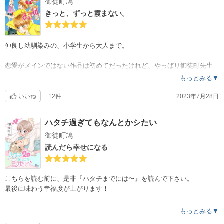
御徒町鳩
にならないのに、本作では、17歳にしてはあまりにも色々こなせ過ぎだ
とか、3年前って中学生かい？！とか邪念が付きまとったし、葉にも朔美
きっと、ずっと霞まない。
にも感情移入できずに読み終えてしまいました。
今までの作品のエッセンスが集められて、薄く引き伸ばされた様に感じ
仲良し幼馴染みの、小学生から大人まで。
ました。
吉田先生らしい独特な世界感も弱かった様な。
恋愛がメインではない作品は初めてだったけれど、やっぱり御徒町先生
もしかしたら多くの人に響く良い作品なのかもしれないですが、私が先
らしさでいっぱいでした。
もっとみる▼
生の作品に期待しているのは、ハマる人にはどハマリ的なものなのかな
今まで読んできた作品、全部好きですけど
と思いました。
別枠で大切に取っておきたくなる作品でした。
いいね
12件
2023年7月28日
子供時代の大切な記憶が蘇る様な感覚。
例えば日曜夕方のテレビから漂う幸せ、みたいなものに包まれました。
ハタチ過ぎてもなんとかシたい
推薦図書にしたい位。
御徒町鳩
初期に近い作品ですが、この頃から先生のワールドは確立されていたん
読んだら幸せになる
ですね…。
安定感抜群で、2巻あっと言う間でした。
もっともっと続いて欲しかった！
こちらを読む前に、是非『ハタチまでには〜』を読んで下さい。
最後に味わう幸福度が上がります！
ミーコハウス名義の作品もどれもこれも大好きですが、
この作品を読んで、御徒町名義の方が自分の琴線に触れるかも？と思い
表紙のさえちゃんを見て、試し読みをして、だ、大丈夫？！と思いまし
もっとみる▼
ました。
た。