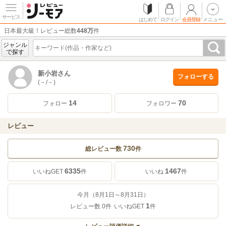
サービス
はじめて
ログイン
会員登録
メニュー
日本最大級！レビュー総数
448万
件
ジャンル
で探す
新小岩さん
フォローする
(－/－)
14
70
フォロー
フォロワー
レビュー
730
総レビュー数
件
6335
1467
いいねGET
件
いいね
件
今月（8月1日～8月31日）
1
レビュー数
0
件
いいねGET
件