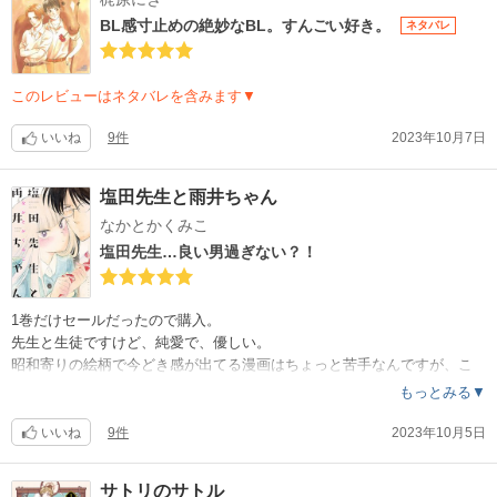
なので、原作を読んでどう感じるかちょっと興味が湧く。
BL感寸止めの絶妙なBL。すんごい好き。
ネタバレ
ドラマは小川が玉木宏、イトちゃんが多部ちゃんらしく、納得。合って
る。ただ、藤原先生（男）が綾瀬はるか…？？？
このレビューはネタバレを含みます▼
ドラマの話はさて置き、漫画はエンタメ的に面白かった！
いいね
9件
2023年10月7日
最後まで驚いたりテンポ良く、終わり方も好き。いくらか若返った気持
ち。
塩田先生と雨井ちゃん
結局、原作やドラマにも手を出したくなった。
なかとかくみこ
塩田先生…良い男過ぎない？！
1巻だけセールだったので購入。
先生と生徒ですけど、純愛で、優しい。
昭和寄りの絵柄で今どき感が出てる漫画はちょっと苦手なんですが、こ
れはそういう感じじゃなくとても良かった！
もっとみる▼
既に付き合ってる2人のやり取りで、しかも健全な関係で…って面白いの
いいね
9件
2023年10月5日
かなと思ったけど、1巻だけ読んだ時点で面白い漫画だと確定。
健全だからこそ、時々来るドキドキがとんでもない。
サトリのサトル