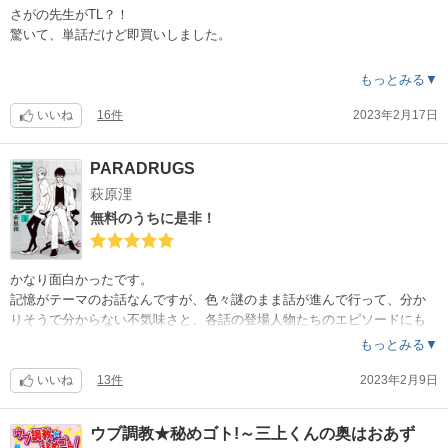
早く続きをお願いよ！！
さがの先生がTL？！
驚いて、単話だけど即買いしました。
作者買いですけど、そうでなくても☆5。
もっとみる▼
まず、男女共に極端にイケメンでも美女でもない。
女の子の胸が控えめで逆にリアル。
いいね
16件
2023年2月17日
過度な演出なし。
Hまでの流れが自然過ぎてドキドキする。
PARADRUGS
さすが！！
萩原浬
続き出ないかなと思ったら、アンソロジーの1作でした。
無料のうちに是非！
これっきりでなく、TLもっと描いてほしいです。
さとまる先生もそうだけど、BLもTLも面白い。
今後も期待して待っています！
かなり面白かったです。
記憶がテーマのお話なんですが、色々謎のまま話が進んで行って、分か
りそうで分からない不気味さと、各話の登場人物たちのエピソードにも
ジーンと来るものがあって、地味にずっとドキドキしていました。
もっとみる▼
え？え？！となる回数が多かった。
絵もすごく好き。
いいね
13件
2023年2月9日
1巻と2巻でズレが生じている点がありますが、内容には響いてないので
ウブ調教★秘めゴト!～三上くんの奥はおあず
大丈夫。