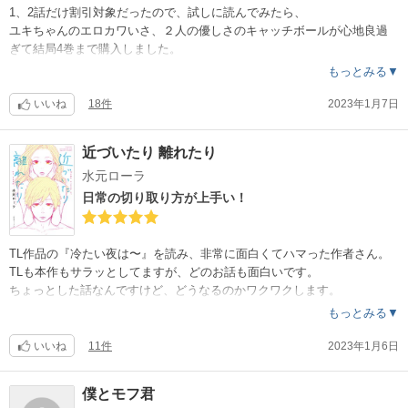
、しかしそんなモヤモヤすらすっ飛んで行ってしまう高揚感に、懐かし
1、2話だけ割引対象だったので、試しに読んでみたら、
いあの頃の感覚が蘇った様でした。
ユキちゃんのエロカワいさ、２人の優しさのキャッチボールが心地良過
ぎて結局4巻まで購入しました。
未読の作品を読むのが、益々楽しみになりました。
もっとみる▼
本作もクーポンで読めたので、定価で迷っていた方は是非この機会にと
この2人を見ていると、愛し合っていれば自然と相手に優しくできるし、
思います。
体の交わりもそういった気持ちから派生するものだなと感じました。
いいね
18件
2023年1月7日
なので、結構エロいのにとても健全でホッコリさせられました。
自分も優しくありたいと、見習いたい気持ちになります。
近づいたり 離れたり
水元ローラ
ユキちゃんのプリプリ具合がジューシーで美味しそうなので、ガチムチ
好きな方にはたまらんと思います。
日常の切り取り方が上手い！
TL作品の『冷たい夜は〜』を読み、非常に面白くてハマった作者さん。
TLも本作もサラッとしてますが、どのお話も面白いです。
ちょっとした話なんですけど、どうなるのかワクワクします。
TL何作か読むと、似たパターン（男子のキャラとか）が多いと気付くの
もっとみる▼
に、飽きずにワクワクします。
TLにしなくても良い位いやらしくないですが、でもいやらしくてドキド
いいね
11件
2023年1月6日
キします。
僕とモフ君
色々読んだ中で、今のところ本作が１番好きです。