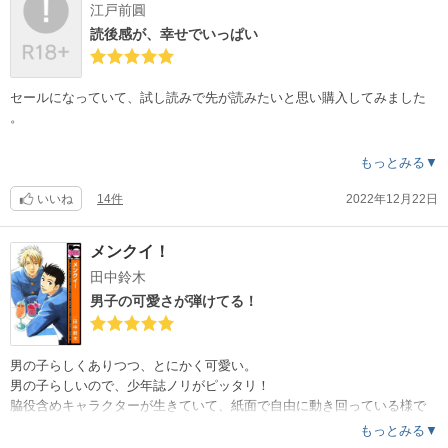
江戸前圓
名前にまつわる、ショートストーリーです。
自分の実体験とは重ならなくても、そんなことあったかの様にすごく共
読後感が、幸せでいっぱい
感できて心に残りました。
1話1話が短いですが、話が絶妙なタイミングで終わるので、読み進める
と切なさみたいな気持ちが積み重なって行きました。
セールになっていて、試し読みで先が読みたいと思い購入してみました
。
ちょっとした時間に、まったり漫画を読みたい時にオススメです。
他の方々のレビューで感動したり泣いたりとあり、そうなの？！と思い
もっとみる▼
ながら、あまり期待しないように読み進めていました。
面白いし、思いの外深い部分を掘り下げて行く展開で、ずるずる吸い込
いいね
14件
2022年12月22日
まれる様に読んでしまいました。
琴線にそっと触れる様でありながら、ギャグの入るタイミングが絶妙で
メンクイ！
した。
田中鈴木
無理に泣かせようとせずサラッと読ませてくれて、賢くて色々センスの
ある作者さんだと感じました。
男子の可愛さが弾けてる！
上手い人が雑に描いている様な絵も好きです。
続編『僕たちの初めて』まで読ませて頂き、何だかんだで、とても感動
男の子らしくありつつ、とにかく可愛い。
しました。
男の子らしいので、少年誌ノリがピッタリ！
人には隠している弱い所を癒やしてくれる様な作品でした。
脇役含めキャラクターが生きていて、紙面で自由に動き回っている様で
どんなときも、何度も繰り返される愛の言葉が、シンプルながら心の奥
、読んでいて本当に楽しかった。
もっとみる▼
に届きました。