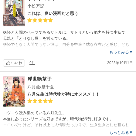
だって、塩田先生が普段見せないでいる男前を現した時の破壊力がすご
小松万記
い。
雨井ちゃんも風変わりな感じが自然体で、とても愛らしい。
これは、良い漫画だと思う
お互いに、これは惚れるよねというお似合いの2人。
お値段高めですが、1冊のボリュームと内容から納得です！
妖怪と人間のハーフであるサトルは、サトリという能力を持つ半妖で、
母親と「とりなし屋」を営んでいる。
妖怪でもなく人間でもない彼は、自分を中途半端な存在だと感じ、どち
ら側にも馴染めない。
もっとみる▼
周囲に壁をつくり、自ら一人ぼっちを選んで生きている。
そんなサトルが、転校生青天目に幼馴染の妖怪探しを依頼された事を機
いいね
9件
2023年10月1日
に、様々な妖怪や人間と対峙し、その過程で自身の内面や過去と向き合
っていく。
浮世艶草子
八月薫/篁千夏
そんな感じのお話です。
妖怪が好きなので、先日のセールで購入しました。
八月先生は時代物が特にオススメ！！
ちょっとした好奇心から読み始めたのですが、こんなに良作だったとは
と驚きました。
コツコツ読み集めている八月先生。
伏線回収が鮮やかで、よく練られた上で描かれているなぁと思いました
本当にあったシリーズも好きですが、時代物が特に好きです。
。
エロいですけど、それ以上に人情味たっぷりで、生き生きとした暮らし
どのキャラクターもお話をグイグイ引っ張る力に溢れていて、脇役です
ぶりが読んでいてとても楽しいです。
もっとみる▼
らしっかり存在していました。