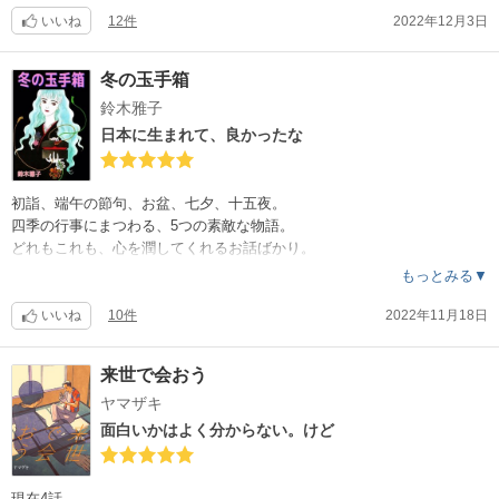
誰にもモフは必要で、誰かのモフになれたら幸せですね。
エロさはほぼ無いし、いきなり思わぬ展開がぶっ込まれて来るんだけど
いいね
12件
2022年12月3日
も、男子の賑やかな感じが楽しくて読んでいて明るくなるし、可愛さに
こちらを読まれたら『僕たちの〜』も、是非読んで頂きたいです。
とことん癒やされました。
冬の玉手箱
鈴木雅子
楽しくバタつきつつも、恋する気持ちの表現がとても丁寧で、ときめい
たりキュンとしました。
日本に生まれて、良かったな
何しろ絵が抜群に上手いので、表情ひとつでグッとくるというコマが多
々ありました。
短編の千尋君の話も、表情で伝わるものが切なくて切なくて。とても良
初詣、端午の節句、お盆、七夕、十五夜。
かったな…。
四季の行事にまつわる、5つの素敵な物語。
どれもこれも、心を潤してくれるお話ばかり。
いつかいつか、是非このお話の続きが読みたいです！
もっとみる▼
どの人物も生き生きとして、なんて自然なんだろう。
まるで自分の人生を振り返っているように、入り込んでしまう。
いいね
10件
2022年11月18日
本当に上質な漫画。
日本に生まれて良かったな。
来世で会おう
そんでもって、昭和に生まれて良かったな。
ヤマザキ
面白いかはよく分からない。けど
現在4話。