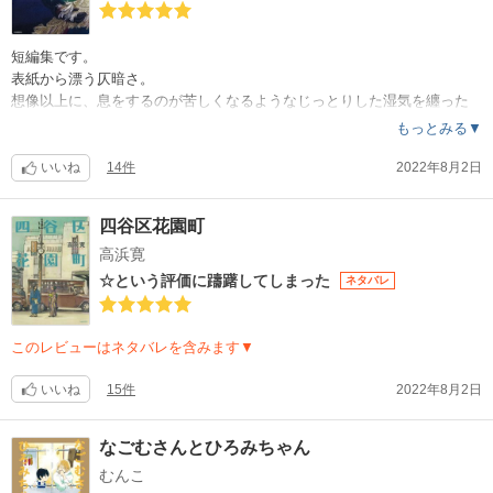
短編集です。
表紙から漂う仄暗さ。
想像以上に、息をするのが苦しくなるようなじっとりした湿気を纏った
作品ばかりでした。
もっとみる▼
まずイントロダクションの時点で出来上がった世界観。
いいね
14件
2022年8月2日
ずぶずぶと底なし沼に足を取られる様に読み進める。
『凪渡り』『水いらず』
四谷区花園町
これは本当に傑作以外の何ものでもないと思います。
高浜寛
人生における負の部分が、あちこちに鈍くうごめいている。
☆という評価に躊躇してしまった
ネタバレ
なのに心に残るのは、幸せに近い気持ち。
これを読んで、私の心は半分どこかへ行ってしまった様に元に戻らない
。
このレビューはネタバレを含みます▼
なので繰り返し読んでいます。
いいね
15件
2022年8月2日
なごむさんとひろみちゃん
むんこ