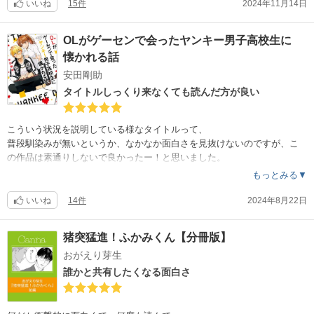
うことで読んでみたいと駆り立てられました。
いいね
15件
2024年11月14日
確かに切なかったのですが、とても軽やかで温かい気持ちで読み終える
OLがゲーセンで会ったヤンキー男子高校生に
ことが出来ました。
懐かれる話
希望に似た余韻が残り、切なくても苦しくはなく、何度も読み返してし
まいました。
安田剛助
タイトルしっくり来なくても読んだ方が良い
過剰な演出が無く、穏やかに読み進められました。
全体を通して瑞々しく、美しい。
そして静かながらどこかに力強さが感じられ、
こういう状況を説明している様なタイトルって、
登場人物達も次第に生き生きとし、読み手の自分も命を吹き込まれて行
普段馴染みが無いというか、なかなか面白さを見抜けないのですが、こ
く様でした。
の作品は素通りしないで良かったー！と思いました。
ゲーム用語とかも疎いですが、全然大丈夫でした。
もっとみる▼
前ステはググりましたけど。
読後に表紙を見返して、蓮池薫さんのお名前が飛び込んできて驚き、こ
いいね
14件
2024年8月22日
の作品の力強さの一因でもあるように思えました。
躊躇してしまう金額ですが、セールを機に是非オススメしたい良作です
。
猪突猛進！ふかみくん【分冊版】
本当に素敵な一冊でした。
すごく温かい気持ちになれるし、描き下ろしに悶えます。
おがえり芽生
誰もが続きはいつだ？！と叫びたくなるはず。
誰かと共有したくなる面白さ