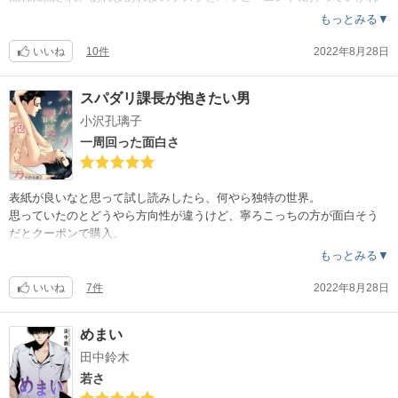
るという安定の面白さです。
もっとみる▼
その中でも本作と『ストーカーの後輩が〜』が、とてもお気に入りです
いいね
10件
2022年8月28日
。
試し読みで出てくるむさい先輩は、絡んできますが危惧する程ではあり
スパダリ課長が抱きたい男
ませんので、安心してお読み頂けます。
小沢孔璃子
面白いだけではなく、何だかんだで最終的に酔えます。
一周回った面白さ
表紙が良いなと思って試し読みしたら、何やら独特の世界。
思っていたのとどうやら方向性が違うけど、寧ろこっちの方が面白そう
だとクーポンで購入。
もっとみる▼
絵のクセがすごいし、ほぼエロ、汁だくなのに平常心で読める。
課長のキャラ、セリフ回しが絶妙。
いいね
7件
2022年8月28日
耽美で来ると思いきや、すかされる感じが面白い。
最後にキレイにおちて笑って読み終えるも、何だかんだで耽美さが残る
めまい
。
田中鈴木
おもしろー。クセになる。
若さ