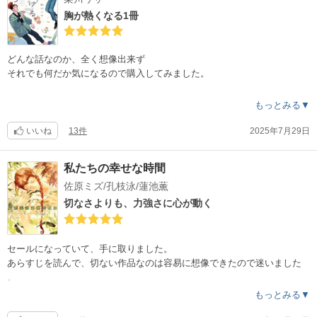
胸が熱くなる1冊
改めて竣ちゃんを読んだら、こっちの方が好きでした！
竣ちゃんと春斗も少し大人になって、がっつり出てくるので楽しいです
。
どんな話なのか、全く想像出来ず
それでも何だか気になるので購入してみました。
まさか、こんなにワクワクして感動するとは
もっとみる▼
試し読み時点では、本当に分からなかったです。
毎ページ面白くて、読み終えたくないので
いいね
13件
2025年7月29日
1話読んでは閉じていました。
私たちの幸せな時間
ギャグも緻密で、ノラ君の表情がいちいち面白くて
佐原ミズ/孔枝泳/蓮池薫
細部まで舐めるように読み込んでしまいました。
それでいて、ストーリーもどんどん惹き込まれるし、
切なさよりも、力強さに心が動く
絵もふざけていない時はすごく色気があって。
とにかく読んでいてずっと心地よかったです。
2人の友情はもちろん、それ以外にも色んな感動が詰まった胸が熱くなる
セールになっていて、手に取りました。
1冊でした。
あらすじを読んで、切ない作品なのは容易に想像できたので迷いました
。
1巻完結なので、是非読んでみて欲しいです！
悲しすぎて読後苦しいのも困るし、逆に泣かせに来られすぎると引いて
もっとみる▼
しまうしで、普段こういうお話は避けてしまうのですが、水原先生とい