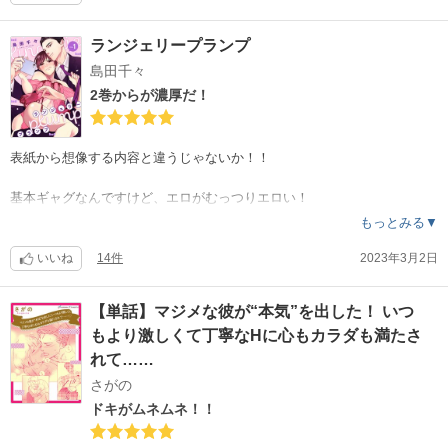
全然不快じゃなかった！
こういうキャラが割と好きなのもありますが、
ランジェリープランプ
両想いから遠い二人が、これからどう変化するのか
島田千々
楽しみで仕方ないです。
顔面が好みなので、盲目になってるかもしれませんが。
2巻からが濃厚だ！
どうやら6話で完結している様なので、1冊にまとまるのが本当に楽しみ
です。
表紙から想像する内容と違うじゃないか！！
無料は今日までなので、明日から読めなくなる。
いつになるかなぁ…！
基本ギャグなんですけど、エロがむっつりエロい！
スケベだな、これ！
もっとみる▼
今だと1冊無料で読める『純情〜』も同じ位オススメです。
そしてストーリーが割としっかりしてる？！
『保健室でのヒミツのバイト』もそちらで読めます。
いいね
14件
2023年3月2日
どちらのお話も可愛くて面白くて、そして一途な純愛なのにエッチです
オーナー変態だけど、良い男。好き。
！！
溺愛っぷりに、ほっこり癒やされる。
【単話】マジメな彼が“本気”を出した！ いつ
もうカワイイ福次郎が何だかんだで、あーだこーだなっていく過程がす
もより激しくて丁寧なHに心もカラダも満たさ
ごくドキドキワクワクする。
どんどん流されて行け！
れて……
さがの
今1巻無料ですけど、2巻からが毎話面白いやらエロいやら。
ドキがムネムネ！！
買って読むことをオススメします！
4巻はまさかの切ない来た！