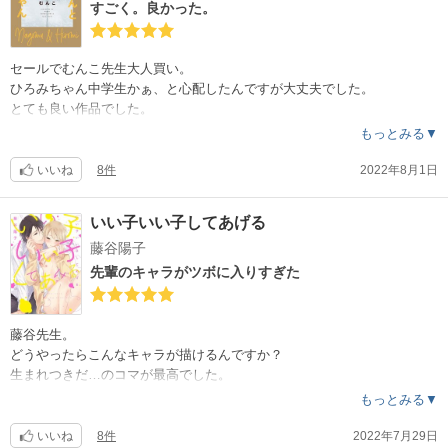
すごく。良かった。
セールでむんこ先生大人買い。
ひろみちゃん中学生かぁ、と心配したんですが大丈夫でした。
とても良い作品でした。
甘酸っぱいとも違う、きちんとした恋の話でした。
もっとみる▼
なごむさん、ひろみちゃんの表情、言葉、選び取った行動。
その一つ一つが胸に刺さる。
いいね
8件
2022年8月1日
恋愛漫画で、初めて味わう読後感でした。
読む度に、温かいのと泣きそうなのとで言葉を失います。
いい子いい子してあげる
藤谷陽子
先輩のキャラがツボに入りすぎた
藤谷先生。
どうやったらこんなキャラが描けるんですか？
生まれつきだ…のコマが最高でした。
もっとみる▼
これは試し読みで想像するところから先輩が少し斜め上に行くので、好
みが分かれるかもしれません。
いいね
8件
2022年7月29日