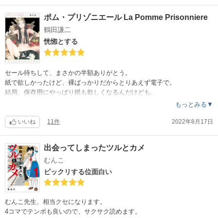
作品から漂うジメジメとふわふわ感がとても良かったです。
ポム・プリゾニエール La Pomme Prisonniere
お話が面白いというより、見せ方が色気があるし上手いなと思います。
鶴田謙二
この雰囲気に巻き込まれる素質がある人が読むとどっぷりハマるのかな
と思いました。
恍惚とする
エロさとか、ビシッと腑に落ちるストーリーを求めると物足りなさ感じ
てしまうかもですね。
セール待ちして、まさかの半額ありがとう。
ずっとジメッと感が漂っていながら、絵柄の効果もあってふわふわ優し
紙で欲しかったけど、裸ばっかりだからとりあえず電子で。
い。
結局、保存用にやっぱり紙も欲しくなるんだけども。
どちらのお話も着地している様で苦味が残る終わらせ方、それでいてモ
もっとみる▼
ヤモヤも残らない読後感。
癖に刺さっているなら買って間違いない。
こういうハッキリしない心地良さ、とても好きです。
セリフほとんど無いことに気が付かない位見惚れる。
いいね
11件
2022年8月17日
読めて幸せ。
出会ってしまったツルとカメ
むんこ
ビックリする位面白い
むんこ先生、相当クセになります。
4コマでテンポも良いので、サクサク読めます。