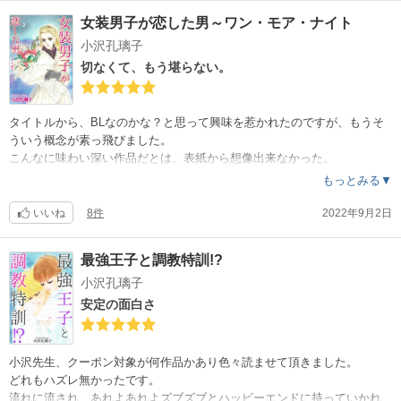
女装男子が恋した男～ワン・モア・ナイト
このレビューで小沢先生に、大好きとありがとうが届くと嬉しいです。
小沢孔璃子
切なくて、もう堪らない。
タイトルから、BLなのかな？と思って興味を惹かれたのですが、もうそ
ういう概念が素っ飛びました。
こんなに味わい深い作品だとは、表紙から想像出来なかった。
もっとみる▼
2作品ですが、どちらの作品もキスシーンに見惚れてしまう。
色気があって、切なくて。
いいね
8件
2022年9月2日
そして、綴られる主人公の言葉が美しくて。
何度読んでも、その度に切なくて酔いしれてしまいます。
最強王子と調教特訓!?
小沢孔璃子
恋は愛より前にあるような気がしていたけれど、
そうじゃないなと感じました。
安定の面白さ
月夜と恋の、切なくて優しい作品です。
小沢先生、クーポン対象が何作品かあり色々読ませて頂きました。
どれもハズレ無かったです。
流れに流され、あれよあれよズブズブとハッピーエンドに持っていかれ