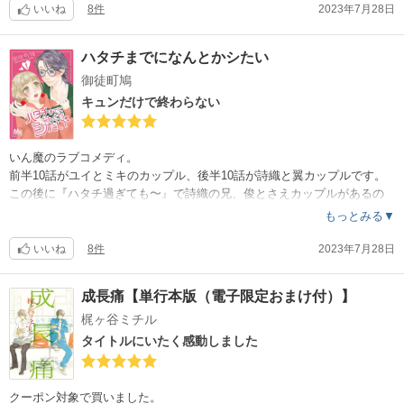
俊と釣り合うの？！
いいね
8件
2023年7月28日
キュンも描けて、エロも描けて、BLもしっかり描けて、
キュンとできるかなと心配でした。
こういう子供目線で温かい作品も描けて、しみじみ凄いと思います。
ハタチまでになんとかシたい
あと今更ですが、絵が大好きです！
でも読み終えてみたら、キュンしか無いです。
御徒町鳩
キュン以上ですよ。
ほっこりやら、切ないやら、感動するやら
キュンだけで終わらない
心をフル活用。夢中で読みました。
ただのキュンだけでなく、お話がしっかり進んで行くのも毎度感嘆です
。
いん魔のラブコメディ。
丁寧でありつつ、無駄な要素が1つも無くどんどん引き込まれていきます
前半10話がユイとミキのカップル、後半10話が詩織と翼カップルです。
。
この後に『ハタチ過ぎても〜』で詩織の兄、俊とさえカップルがあるの
そのお陰か、10話あっと言う間。
で、全部で3カップルのお話になります。
もっとみる▼
シリーズの最初では好きになれなかった俊が大好きになったし、あの俊
それぞれで読んでも大丈夫かと思いますが、順番に読む事を強く推しま
がこんなになるなんてと感無量でした。
す。
いいね
8件
2023年7月28日
キュンと、感動。そして程よいエロさ。
けっこう前にユイミキの話を読んでいました。
成長痛【単行本版（電子限定おまけ付）】
きっと大満足で読み終えますよ！
そこから詩織と俊兄妹がガッツリ絡んできて、2人の印象があまり良くな
梶ヶ谷ミチル
かったのでそこまでで長らく止めていました。
でも読んでみたら、ユイミキの話がすっ飛んでしまう位、
タイトルにいたく感動しました
詩織と俊の話がめちゃくちゃ良かったです。
そんなつもり更々無かったのに、思わぬ所で嗚咽しながら泣いてしまい
ました。
クーポン対象で買いました。