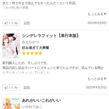
キュンを求めて読んでいたけれど、泣くとか予想外でビックリしました
きた！何で今まで読んでなかったんだ！という作品。
。
これぞBL感が満載。
それからリラックスというかヒーリング効果がありました。
もっとみる▼
このシリーズ、単話で30話あるので購入前はハードル高く感じてました
。
とにかく皆さん仰る通り、タイトルが良い。
いいね
15件
2023年6月9日
でも今はこんなに大好きな作品に、貢げて良かったという気持ちしかあ
タイトルがいかに大事か気付かされました。
りません。
内容も素晴らしいので、タイトルがの良さが更に際立ちます。
シンデレラフィット【単行本版】
詩織と俊推しですが、ユイミキも面白いし、深く知るために最初から読
みえちかつ
BL作品として新しい要素は無いけれど、読むと心が一新される爽やかさ
んで欲しい！
。
好み過ぎて大興奮
もし詩織と翼まで読んだら、絶対絶対、お兄ちゃんも読んで下さい！！
まさにボーイズラブ、青春の甘酸っぱさ。
！越えてくるから！
爽やかだし、エロが濃いわけじゃないのに
とても色っぽかったです。
新刊購入したの、久しぶりです。
とても、すき。とても、良いです。
単話の試し読みでハートにズキュンと来てたんですが、読んでいる間ひ
たすらキュンキュンしていました。
自分的に本当にどツボの作品で、身震いしました。
もっとみる▼
話の結末が見えていても、そこに辿り着くまでに散りばめられたキュン
いいね
20件
2023年4月25日
が天才的に良かったです。
攻めの大知のキャラクターが独特で、最初は驚かされる。
あれがいいこれがいい
それでも爽快な面白さがあって、受けのミヅキもそれに負けない魅力的
いがわうみこ
なキャラクターでクセになる２人。