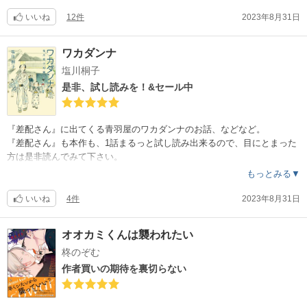
サトルの物語ではあるけれど、他の人物の生き様も負けないくらい織り
何を読んでも、似たような話でも面白く感じてしまう安定感と画力で、
いいね
12件
2023年8月31日
込まれていて、共感や同調する事が多い。
エロというより私にとっては癒しです。
毎回読み終えると、感動と共に少し放心します。
裸体を描かせたら、右に出る者はいないのでは。
ワカダンナ
もっと深掘りしたい点もありながら、3巻という読み返し易い長さで見事
塩川桐子
セール中なので、試しに是非！（2巻が特にお気に入り）
にまとまっているのも捨て難いです。
同じくセール中の『むすび島』も面白いです。
是非、試し読みを！&セール中
面白い漫画を読んだ時の充足感に加えて、そっと背中を押されて一歩前
向きに踏み出す気持ちになれる。優しいながらも力強い作品でした。
『差配さん』に出てくる青羽屋のワカダンナのお話、などなど。
常に笑いが隣にあり、明るさを失わないのもとても良かった。
『差配さん』も本作も、1話まるっと試し読み出来るので、目にとまった
なぜ「サトリのサトル」なのか。
方は是非読んでみて下さい。
是非、体感してみて欲しいです。
試し読みでのインパクトは前作の方が強いかも。
もっとみる▼
気になっていたワカダンナの過去のお話がとても良かったのと、『蛙』
いいね
4件
2023年8月31日
や『雪』の様な現代人の自分からすると少々痛く痺れる様なお話も大好
きです。
オオカミくんは襲われたい
加えて思わず吹き出してしまうお話もあり、バランスの良い一冊。
柊のぞむ
何度も読み返しています。
作者買いの期待を裏切らない