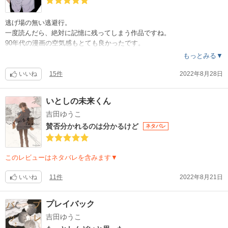
逃げ場の無い逃避行。
一度読んだら、絶対に記憶に残ってしまう作品ですね。
90年代の漫画の空気感もとても良かったです。
もっとみる▼
10代、20代をもう一度過ごしたいと思う時があっても、
心底そう思わないのは、若さに潜む息苦しさも知っているからかなと思
いいね
15件
2022年8月28日
う。
今なら上手く対処できることも、今なら間違いだと気付けることも、そ
いとしの未来くん
うでなかった若い頃があったからだとも思う。
吉田ゆうこ
想う気持ち、葛藤を抱えきれない未熟な心、純粋さ故の愚かさ。狭い世
賛否分かれるのは分かるけど
ネタバレ
界で盲目になってしまう。
痛ましいけれど、その年代にしか表せない美しさにグッと心を掴まれま
した。
このレビューはネタバレを含みます▼
「SLOW STARTER」に含まれる作品ですが、クーポン利用してどうして
いいね
11件
2022年8月21日
も今読みたくなって購入しました。
「SLOW …」の方も結局読みたくなりました。
プレイバック
夏の終わりに、ピッタリでした。
吉田ゆうこ