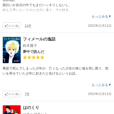
面白いか自分の中でもまだハッキリしないし、
絵も上手いというのとは少し違う。でも好き。
気が付くとボーっとしながら読んでを繰り返しています。
もっとみる▼
不思議な中毒性がある漫画だと思います。
いいね
11件
2022年11月11日
3話まではヒューマンドラマで、4話からグッとBLに。
支部などで読めますが、4話のオマケは必読。
フィメールの逸話
タイトルが結局どういう意味なのか、少し先が怖い。
鈴木雅子
というか…本編もちろん好きなんですけど、
夢中で読んだ
表紙がめちゃくちゃ好きです。特に2話。
そういえば、表紙の印象が本編で全く裏切られなかった。
すごい。色んな意味で、いい表紙だな。
事故で死んでしまった少年が、亡くなった少女の体に魂を宿し甦り、想
いを寄せていた少年に好きだと告げるというお話。
BLとされてますが、違う気がします。
もっとみる▼
性の問題がどうとか、そういうことはさて置き
読み始めたら止まらない位面白かったです。
いいね
7件
2022年11月11日
先が気になり過ぎて、移動中に歩きながら漫画を読んだのは久しぶりで
す。
はのくり
ツキシマテント