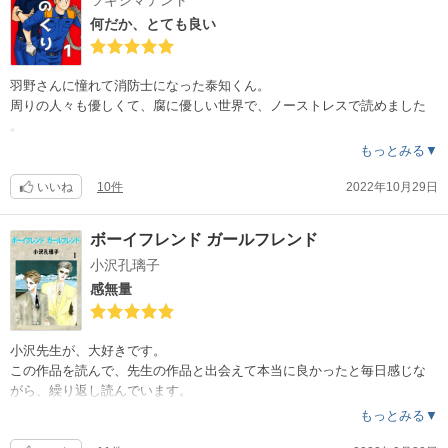
とはいえ、テーマから逸れることなく見事な結末でした。
読み終えて、じゃあ自分はどんな結末を予想しながら読んでいたんだろ
何だか、とても良い
う？と問うてみたものの、正直いまだに分かりません。
巻末の短編も面白く、深く共感しました。
羽野さんに憧れて消防士になった泰知くん。
励まされました。
周りの人々も優しくて、腐に優しい世界で、ノーストレスで読めました
。
性に対して興味ある無しに関わらず、
もっとみる▼
読んだらきっと、ワクワクハラハラして面白い！と感じると思います。
今11巻までで次が最終話ですが、後半二人の関係やらストーリーやらに
傑作とされていますが、納得です。
ドキドキさせられて、最後思わず声に出して「羽野さーーん」と叫びそ
いいね
10件
2022年10月29日
うになりました。
ボーイフレンド ガールフレンド
王道なBL展開でありながら、キャラクターやストーリー、作品自体から
小沢孔璃子
誠実さが溢れているので、読んでいて心が清く、時に燃え（萌え）たぎ
りました。
感無量
良い！良かった！好きだ！
小沢先生が、大好きです。
この作品を読んで、先生の作品と出会えて本当に良かったと毎日感じな
がら、繰り返し読んでいます。
もっとみる▼
惹かれ合って、求め合う。