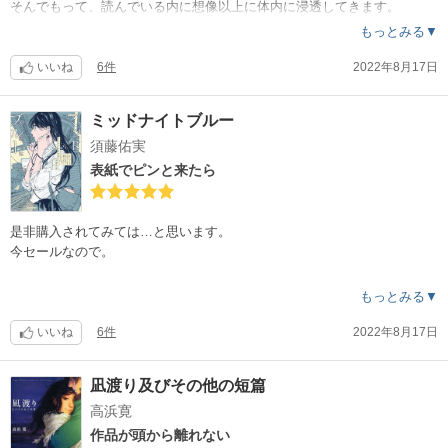
そんでもって、読んでいる内に想像以上に体内に浸透してきます。
もっとみる▼
ラブコメとしても大満足以上。
感動しました。
いいね
6件
2022年8月17日
本作が面白かった方は、是非『がんばれメメ子ちゃん』を。
そちらも、あっと言わされますよ。
ミッドナイトブルー
須藤佑実
コツコツ読み進めてますが、ホントに外れない作者さんで長年のファン
がいらっしゃるのに納得。
表紙でピンと来たら
絵も実は相当上手い。
で毎回グッと来るのが、先生の自画像！！
是非購入されてみては…と思います。
今セールなので。
控えめな実力派で、とても良い短編集です。
もっとみる▼
人生のままならなさが、優しく融解していく様な作品たちです。
最後まで読んだら、是非冒頭に戻ってみて下さい。
いいね
6件
2022年8月17日
改めて、短編集として完璧にまとまっていると感じられるはず。
凪渡り及びその他の短篇
とても気に入った方は、紙も手にとって欲しいです。
高浜寛
裏表紙にグッと来るはずです。
作品が頭から離れない