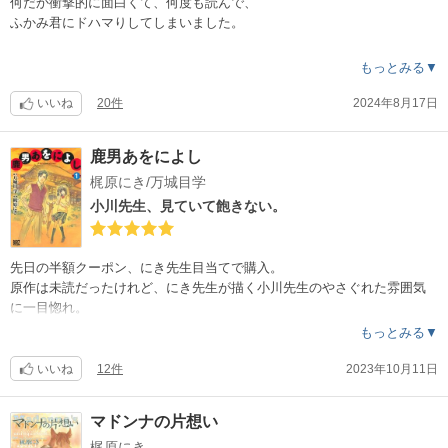
何だか衝撃的に面白くて、何度も読んで、
ふかみ君にドハマりしてしまいました。
キャラ良し、ギャグとしても、ラブとしても満足度高く、ストーリーも
もっとみる▼
軽く感動すらする。
エロも、濃すぎずでも丁寧でリアリティありました。
いいね
20件
2024年8月17日
これ以上この作品に求めるものは無い、ありがとうと思ってしまった。
鹿男あをによし
絵、上手いですね。特に表情が上手い。
梶原にき/万城目学
もっとふかみ君を愛でたいので、続編欲しいです。
小川先生、見ていて飽きない。
あっさりテイストなのに、しっかりした作品でした！
先日の半額クーポン、にき先生目当てで購入。
原作は未読だったけれど、にき先生が描く小川先生のやさぐれた雰囲気
に一目惚れ。
タレて隈っぽい目が良い。
もっとみる▼
ストーリーに惹かれて購入した訳ではなかったけれど、ドラマ化された
いいね
12件
2023年10月11日
だけあって、面白かった。
にき先生の絵がストーリーに、ほんとピッタリ！
マドンナの片想い
お話自体も面白いんだけど、にき先生の絵にワクワクする。
梶原にき
小川の小川感がすごい！！原作読んでないけど。