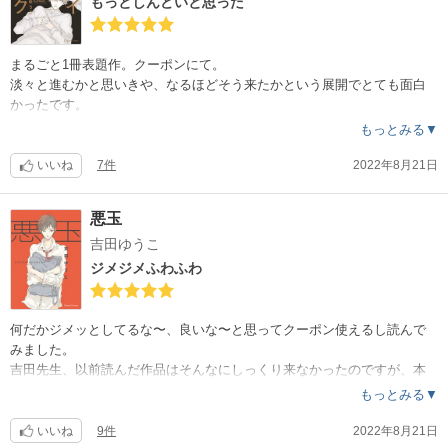
もっとしんどいと思った
まるごと1冊表題作。クーポンにて。
淡々と進むかと思いきや、なるほどそう来たかという展開でとても面白
かったです。
もっとみる▼
吉田先生の作品のどこかサッパリした雰囲気が好きなので、テンポが良
くて読みやすかったです。
いいね
7件
2022年8月21日
もっと深堀りされたら、私にはちょっとしんどいかも。
悪玉
恋愛に一生懸命だった頃の自分と重ねて、不器用に傷ついていた事を思
吉田ゆうこ
い出しました。
そういうこと全部含めて恋することの良さだなと、歳を重ねた今なら分
ジメジメふわふわ
かる…
あらすじを読んでもっと辛い感じかと思いましたが、とても温かい気持
何だかジメッとしてるな〜、良いな〜と思ってクーポン使えるし読んで
ちで読み終えました。
みました。
良い作品に出会えたと思います。
吉田先生、以前読んだ作品はそんなにしっくり来なかったのですが、本
作はかなり好みでした。
もっとみる▼
表題作は万引きしてしまった高校生と目撃したサラリーマン。
続けて、芸能人同士のお話です。
いいね
9件
2022年8月21日