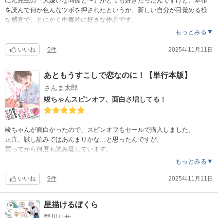
にん先生の『大嫌いな同僚と〜』がとても好きだったんですけど、本作
を読んで何か色んなツボを押されたというか、新しい自分が目覚める様
な感覚で、とにかく中毒的に好きな作品です。
ちょっと1巻読み始めると止まらなくて、結局全巻読んでしまいます。毎
もっとみる▼
日読めと言われても、苦痛じゃないかも。
いいね
5件
2025年11月11日
きつね君が良すぎる。クセになる。
虹子さんも、普通ならイラッとしそうなのに、何この可愛さ。
あともうすこしで恋なのに！【単行本版】
さんま太郎
とにかく、2人のやり取りが面白いし癒されるし、いちゃこらも幸せ過ぎ
る。
竣ちゃんスピンオフ、面白さ増してる！
そして、最後ちょっと感動します。
満たされます…。
竣ちゃんが面白かったので、スピンオフもセールで購入しました。
正直、試し読みではあんまりかな…と思ったんですが、
買ってから何度も読み返しています。
笑いたい時と、癒されたい時。
もっとみる▼
あと、ちょっとときめきたい時。
いいね
9件
2025年11月11日
試し読みの時点で尻軽な晶さんが、実際どれだけ可愛くて、竣ちゃんに
負けないくらい芯があって愛おしい人物か、是非確かめてみて下さい。
星描けるぼくら
そして、試し読みで菅山君がタイプの人は、期待以上を見せてくれるの
梨川リサ
で、絶対読んだ方が良いと思います。