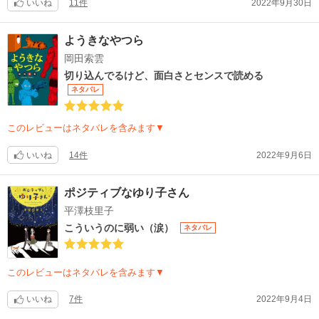
すれ違って、それでも想い合う。
いいね
11件
2022年9月30日
ただ、それだけのシンプルなストーリーですけど
ようきなやつら
胸がときめいて、切なくて、堪らなくなります。
岡田索雲
心を打つ言葉と
切り込んでるけど、面白さとセンスで読める
相手を求める眼差し
ネタバレ
それだけで、胸が詰まりそうなのに。
小沢先生の描かれるキスシーン。
このレビューはネタバレを含みます▼
繰り返し眺めながら
美しさの余り、気持ちが震えます。
いいね
14件
2022年9月6日
キスって、こんなに多くを語れるんだと知りました。
『ボーイフレンド、ガールフレンド』
ポジティブなゆり子さん
読み始めるまで、群像劇的な話なのかなと
平澤枝里子
軽い気持ちで捉えていたのですが、
こういうのに弱い（涙）
ネタバレ
読み終えて、タイトルにはこんな意味があったのかと
気付かされて、胸がいっぱいでした。
このレビューはネタバレを含みます▼
4冊。
もっと読みたいとも、足りないとも思わず、
いいね
7件
2022年9月4日
完璧に締めくくられていて、
読み終える度に、感無量になってしまいます。