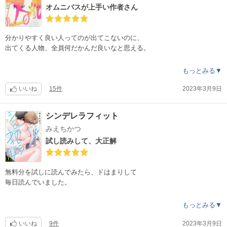
二人の噛み合わなさが逆に良くて、空回るやり取りが不思議と楽しい。
オムニバスが上手い作者さん
笑いが入るタイミングも、全く話の邪魔にならず良かった。
そして、そんなチグハグな２人が迎える結末が…。
まるで発売を待っていた自分へのご褒美の様でした。
分かりやすく良い人ってのが出てこないのに、
BLがくれる、この多幸感！
出てくる人物、全員何だかんだ良いなと思える。
幸せが胸いっぱいで泣きそうになりました。
どのキャラも、毒味があって、人間味があって
もっとみる▼
バランスがすごく取れた、良作だと思います。
分かる分かると共感しながら読みました。
皆さん仰る様に続編を希望します！！
オムニバス形式ですが、話が繋がって時間が流れて行きます。
いいね
15件
2023年3月9日
1冊にまとめるのがとても上手な作者さんで、期待以上の満足感を返して
絵が好み過ぎて、それだけでワクワクするのに
くれます。
シンデレラフィット
話もどんどん読ませる面白さだから、ちょっと興奮気味でちゃんと読め
ていない気がします。
みえちかつ
これから毎日読んで、じっくり身体に染み渡らせようと思います。
各話のタイトル。
試し読みして、大正解
あれがいい、これがいい、
どれがいい…それがいい。
読んだら格別な気持ちで理解できます。
無料分を試しに読んでみたら、ドはまりして
毎日読んでいました。
紙で持っていて、たまたま本棚から出して読んだら
セール中だ！
絵がとにかく好きで、その上ストーリーも面白いし
もっとみる▼
興味ある方は是非！！
何度読んでも飽きなかったです。
攻め君がなかなかな無神経っぷりですが、
いいね
9件
2023年3月9日