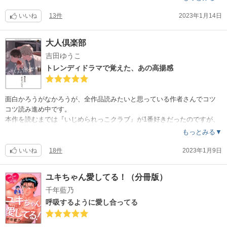
短編集で、繊細なお話ばかりでした。
恋愛未満なストーリーが多いです。
いいね
13件
2023年1月14日
それでも切なさと優しさとが入り混じって心動かされ、それだけで十分
でした。
大人倶楽部
彼らから吐き出される一言の純度が高くて、1話毎に胸がいっぱい。
吉田ゆうこ
その一言に触れたくて、何度も読み返してしまいました。
トレンディドラマで覚えた、あの高揚感
特に描き下ろしの『少女、35歳』。
タイトルで女装の話かな？と思ってしまったんですが、
とんでもない作品でした。
面白かろうがなかろうが、全作品読みたいと思っている作者さんでコツ
あまりの上手さに、ちょっと軽くショックでした。
コツ読み進め中です。
これ以外のタイトルは、あり得ないですね…。
本作を読むまでは『いじめられっこクラブ』が1番好きだったのですが、
そして『ルールの染みた身体』というタイトルも相まって、どうにも感
本作でそれを超えました。
もっとみる▼
傷に浸らずにはいられなかったです。
両作品共に心を掴まれたのはそのトレンディ感で、
いいね
18件
2023年1月9日
こんな作品を描けるのは吉田先生だけで、
後半はもう、切ないやら何やらでどうにかなりそうでした。
そんな吉田先生にとことん惚れ直した1冊でした。
ユキちゃん愛してる！（分冊版）
読み始めから印象がジワジワ変わってくる作品で、
千年藍乃
「大人倶楽部」という怪しいネーミングも、読後には違う意味が込めら
れていたんだと、感慨深くなります。
呼吸するように愛し合ってる
細かい部分で突っ込みたくなるのは、まさにトレンディドラマのそれで