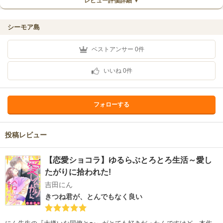
レビュー評価詳細 ▼
シーモア島
ベストアンサー
0
件
いいね
0
件
フォローする
投稿レビュー
【恋愛ショコラ】ゆるらぶとろとろ生活～愛し
たがりに拾われた!
吉田にん
きつね君が、とんでもなく良い