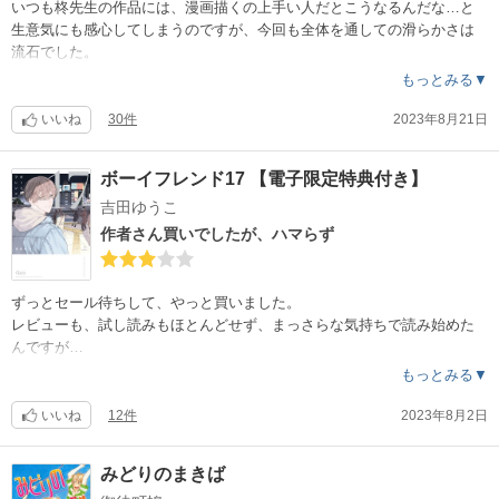
いつも柊先生の作品には、漫画描くの上手い人だとこうなるんだな…と
生意気にも感心してしまうのですが、今回も全体を通しての滑らかさは
流石でした。
言葉選び、反応が読んでいて最高に気持ち良かったです。
もっとみる▼
重くなりそうで、ならない。
いいね
30件
2023年8月21日
その塩梅が先生らしさの特徴の1つだと思うので、そこは合う合わないあ
るかもなと思いました。
ボーイフレンド17 【電子限定特典付き】
特に、この作品はもっと深堀りして濃厚に描いてよ！と思う人も居そう
吉田ゆうこ
だなと感じたので、作者買いでないと肩透かし喰らうかな？
でも他では味わえないスマートな面白さ！！
作者さん買いでしたが、ハマらず
作者さん買いであれば相変わらずの作風で満足されるでしょうし、あの
ヤンキーくんが再登場して、そうなったんだ？！という驚きもあるので
ずっとセール待ちして、やっと買いました。
楽しいです。
レビューも、試し読みもほとんどせず、まっさらな気持ちで読み始めた
んですが…
ホントに、１巻ではもったいない。
もっとみる▼
続編を頼みます。
今まで読んできた吉田先生の作品は、変わった設定でも自分にハマる事
『どっちもどっち』と同じ様に、長く愛され続く作品になって欲しいで
が多くて、すんなり世界に溶け込める事が多かったです。
いいね
12件
2023年8月2日
す。
しかし今回は世界に入る前にどんどん話が進んで行く感じがして、展開
が唐突だなと感じる事が多かったです。
みどりのまきば
先生の作品を読む時、大抵雰囲気に浸って読んでいるので細かい事が気