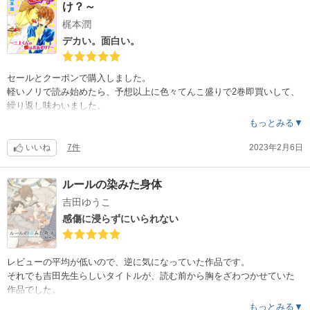
け？～
1巻無料で読めて、クーポン利用もできるので
梶本潤
是非試し読みしてみて欲しいです。
デカい。面白い。
脳と心に、結構ズンと来ました。
セールとクーポンで購入しました。
軽いノリで読み始めたら、予想以上に色々てんこ盛りで2巻即買いして、
繰り返し味わいました。
読み込むほど面白い。
もっとみる▼
でかい。カワイイ。面白い。エロい。
いいね
7件
2023年2月6日
テンポが良い上に1巻の結末が最高なので、読み始めたらきっと2巻まで
買ってしまうと思う。
ルールの染みた身体
読み放題対象でもありますね。
吉田ゆうこ
健気＆溺愛で安心して読める娯楽感。
感傷に浸らずにいられない
リアルでギリギリなデカさと、ほぼ無修正。
何だか得した気持ちです。
レビューの平均が低いので、逆に気になっていた作品です。
それでも吉田先生らしいタイトルが、読む前から胸をざわつかせていた
作品でした。
もっとみる▼