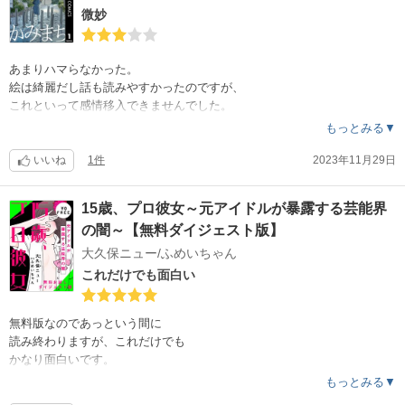
微妙
あまりハマらなかった。
絵は綺麗だし話も読みやすかったのですが、
これといって感情移入できませんでした。
もっとみる▼
いいね
1件
2023年11月29日
15歳、プロ彼女～元アイドルが暴露する芸能界
の闇～【無料ダイジェスト版】
大久保ニュー/ふめいちゃん
これだけでも面白い
無料版なのであっという間に
読み終わりますが、これだけでも
かなり面白いです。
続きが気になります。
もっとみる▼