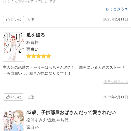
たくさん書かれていていいです。
もっとみる▼
いいね
0件
2025年2月11日
瓜を破る
板倉梓
面白い
主人公の恋愛ストーリーはもちろんのこと、周囲にいる人達のストーリ
ーも面白いし、続きが気になります！！
違反を報告する
いいね
3件
2025年2月11日
43歳、子供部屋おばさんだって愛されたい
松浦すみえ/丘邑やち代
面白い