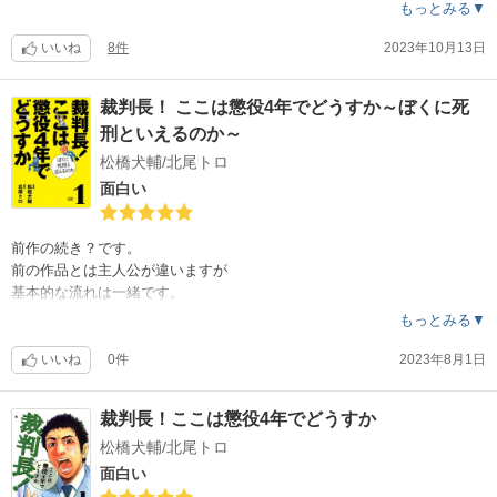
もっとみる▼
いいね
8件
2023年10月13日
裁判長！ ここは懲役4年でどうすか～ぼくに死
刑といえるのか～
松橋犬輔/北尾トロ
面白い
前作の続き？です。
前の作品とは主人公が違いますが
基本的な流れは一緒です。
こちらもおすすめです。
もっとみる▼
いいね
0件
2023年8月1日
裁判長！ここは懲役4年でどうすか
松橋犬輔/北尾トロ
面白い