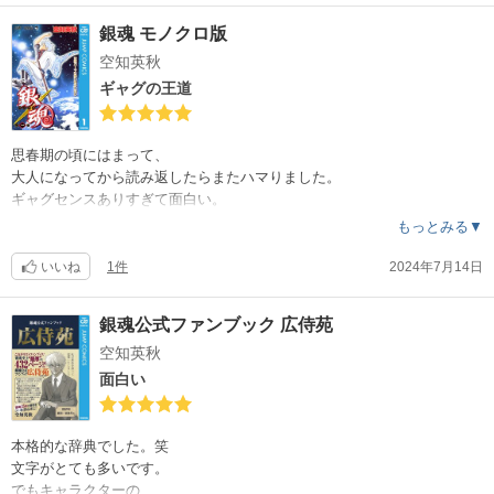
銀魂 モノクロ版
空知英秋
ギャグの王道
思春期の頃にはまって、
大人になってから読み返したらまたハマりました。
ギャグセンスありすぎて面白い。
もっとみる▼
いいね
1件
2024年7月14日
銀魂公式ファンブック 広侍苑
空知英秋
面白い
本格的な辞典でした。笑
文字がとても多いです。
でもキャラクターの