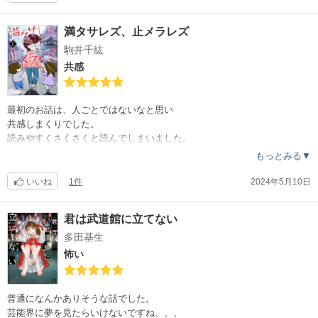
満タサレズ、止メラレズ
駒井千紘
共感
最初のお話は、人ごとではないなと思い
共感しまくりでした。
読みやすくさくさくと読んでしまいました。
もっとみる▼
いいね
1件
2024年5月10日
君は武道館に立てない
多田基生
怖い
普通になんかありそうな話でした。
芸能界に夢を見たらいけないですね、、、