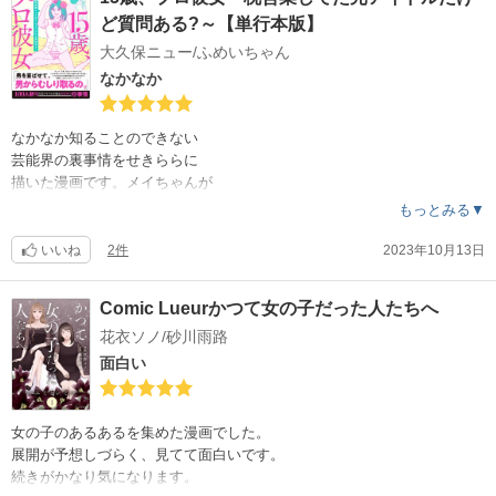
ど質問ある?～【単行本版】
大久保ニュー/ふめいちゃん
なかなか
なかなか知ることのできない
芸能界の裏事情をせきららに
描いた漫画です。メイちゃんが
良いキャラしてます。
もっとみる▼
いいね
2件
2023年10月13日
Comic Lueurかつて女の子だった人たちへ
花衣ソノ/砂川雨路
面白い
女の子のあるあるを集めた漫画でした。
展開が予想しづらく、見てて面白いです。
続きがかなり気になります。