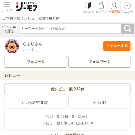
サービス
はじめて
ログイン
会員登録
メニュー
日本最大級！レビュー総数
448万
件
ジャンル
で探す
らぶりさん
フォローする
(－/－)
0
1
フォロー
フォロワー
レビュー
232
総レビュー数
件
98
1
いいねGET
件
いいね
件
今月（8月1日～8月31日）
レビュー数
0
件
いいねGET
0
件