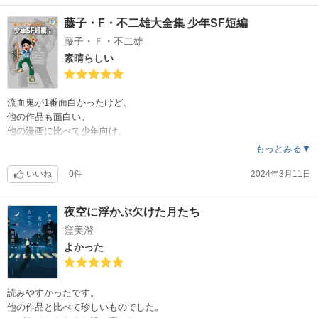
藤子・F・不二雄大全集 少年SF短編
藤子・Ｆ・不二雄
素晴らしい
流血鬼が1番面白かったけど、
他の作品も面白い。
他の漫画に比べて少年向け。
また読み直したいと思います。
もっとみる▼
いいね
0件
2024年3月11日
夜空に浮かぶ欠けた月たち
窪美澄
よかった
読みやすかったです。
他の作品と比べて珍しいものでした。