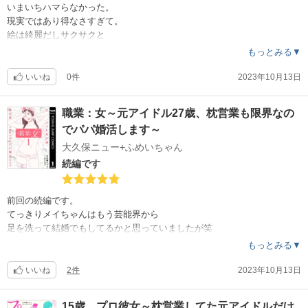
いまいちハマらなかった。
現実ではあり得なさすぎて。
絵は綺麗だしサクサクと
読みやすい感じだったので
もっとみる▼
星3つにしました。
いいね
0件
2023年10月13日
職業：女～元アイドル27歳、枕営業も限界なの
でパパ婚活します～
大久保ニュー+ふめいちゃん
続編です
前回の続編です。
てっきりメイちゃんはもう芸能界から
足を洗って結婚でもしてるかと思っていましたが笑
もっとみる▼
いいね
2件
2023年10月13日
15歳、プロ彼女～枕営業してた元アイドルだけ