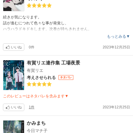
続きが気になります。
話が進むにつれて色々な事が発覚し、
ハラハラドキドキします。次巻が待ちきれません。
もっとみる▼
いいね
0件
2023年12月25日
有賀リエ連作集 工場夜景
有賀リエ
考えさせられる
ネタバレ
このレビューはネタバレを含みます▼
いいね
1件
2023年12月25日
かみまち
今日マチ子