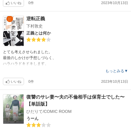
いいね
0件
2023年10月13日
逆転正義
下村敦史
正義とは何か
とても考えさせられました。
最後のしかけが予想しづらく、
ハラハラドキドキします。
面白かったです。
もっとみる▼
いいね
0件
2023年10月13日
復讐のサレ妻〜夫の不倫相手は保育士でした〜
【単話版】
ひだりて/COMIC ROOM
うーん