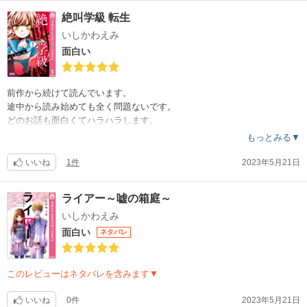
絶叫学級 転生
いしかわえみ
面白い
前作から続けて読んでいます。
途中から読み始めても全く問題ないです。
どのお話も面白くてハラハラします。
もっとみる▼
いいね
1件
2023年5月21日
ライアー～嘘の箱庭～
いしかわえみ
面白い
ネタバレ
このレビューはネタバレを含みます▼
いいね
0件
2023年5月21日