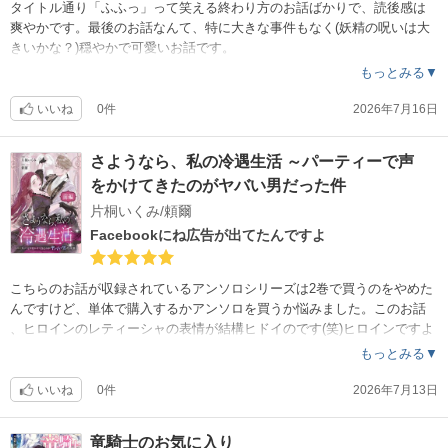
タイトル通り「ふふっ」って笑える終わり方のお話ばかりで、読後感は
爽やかです。最後のお話なんて、特に大きな事件もなく(妖精の呪いは大
きいかな？)穏やかで可愛いお話です。
もっとみる▼
いいね
0件
2026年7月16日
さようなら、私の冷遇生活 ～パーティーで声
をかけてきたのがヤバい男だった件
片桐いくみ/頼爾
Facebookにね広告が出てたんですよ
こちらのお話が収録されているアンソロシリーズは2巻で買うのをやめた
んですけど、単体で購入するかアンソロを買うか悩みました。このお話
、ヒロインのレティーシャの表情が結構ヒドイのです(笑)ヒロインですよ
ね？ってくらい(笑)ヒーローの性格もヤバいですけどヒロインが面白いで
もっとみる▼
す。
いいね
0件
2026年7月13日
竜騎士のお気に入り