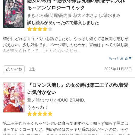
悪女の末路 ～悪役令嬢は究極の愛を手に入れ
る～アンソロジーコミック
まきぶろ/藤間麗/高内藤花/大ノ木さよし/清水まみ
試し読みが良かったので購入しました
確かにどれも面白い良いお話でしたが、やっぱり短くて急展開な感じが
拭えない。少し残念です。ページ増しのためか、冒頭はすべての試し読
みが集められていて、これいらないんじゃ…
もっとみる▼
いいね
1件
2025年11月23日
『ロマンス潰し』の女公爵は第二王子の執着愛
に気付かない
葦ノ浦/まつりか/DUO BRAND.
うぅっわ！
第二王子むちゃくちゃヤンデレに育ってますやん！知らず知らず罠には
まっていくコーネリア。初めの頃はスッキリ系のお話だったのに、今や