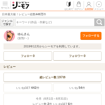
サービス
はじめて
ログイン
会員登録
メニュー
日本最大級！レビュー総数
449万
件
ジャンル
で探す
ゆんさん
フォローする
(女性/－)
2019年12月からシーモアを利用しています。
0
0
フォロー
フォロワー
レビュー
197
総レビュー数
件
442
54
いいねGET
件
いいね
件
今月（8月1日～8月31日）
2
6
レビュー数
件
いいねGET
件