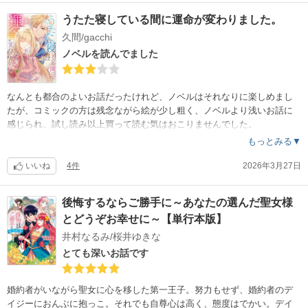
いく。
うたた寝している間に運命が変わりました。
リーナは何も知ることはない。
久間/gacchi
ノベルを読んでました
なんとも都合のよいお話だったけれど、ノベルはそれなりに楽しめまし
たが、コミックの方は残念ながら絵が少し粗く、ノベルより浅いお話に
感じられ、試し読み以上買って読む気はおこりませんでした。
もっとみる▼
いいね
4件
2026年3月27日
後悔するならご勝手に～あなたの選んだ聖女様
とどうぞお幸せに～【単行本版】
井村なるみ/桜井ゆきな
とても深いお話です
婚約者がいながら聖女に心を移した第一王子。努力もせず、婚約者のデ
イジーにおんぶに抱っこ。それでも自尊心は高く、態度はでかい。デイ