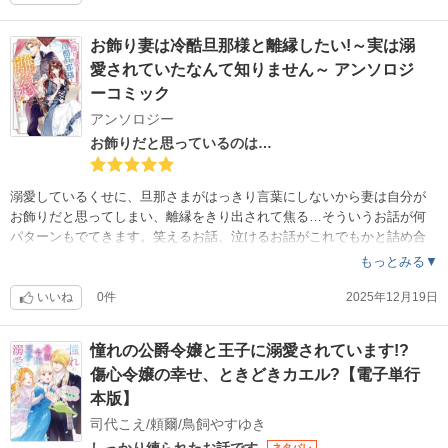
かったペンダントの両親の写真が登場したし、大逆転されることを期待
します。
お飾り妻は冷酷旦那様と離縁したい!～実は溺
愛されていたなんて知りません～ アンソロジ
ーコミック
アンソロジー
お飾りだと思っているのは…
溺愛しているくせに、旦那さまがはっきり言葉にしないから妻は自分が
お飾りだと思ってしまい、離縁をきり出されて焦る…そういうお話が何
パターンもでてきます。笑えるお話、泣けるお話がこれでもかと詰め合
わさってます。絵のレベルも高く飽きさせません。お勧めです。
もっとみる▼
いいね
0件
2025年12月19日
憧れの公爵令嬢と王子に溺愛されています!?
傷心令嬢の幸せ、ときどきカエル?【電子単行
本版】
司代こえ/頼爾/鳥飼やすゆき
しっかり練られたお話です
ネタバレ