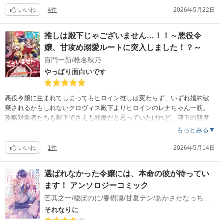
いいね
4件
2026年5月22日
推しは殿下じゃございません…！！～悪役令
嬢、甘攻め溺愛ルートに突入しました！？～
百門一新/椎名秋乃
やっぱり面白いです
悪役令嬢に生まれてしまってもヒロイン推しは変わらず、いずれ婚約破
棄されるかもしれないクロヴィス殿下よりヒロインのレナちゃん一筋。
攻略対象者たちも殿下でさえも邪魔だと思っていたけれど、殿下の態度
がおかしい？
もっとみる▼
コミカライズされたのでまたノベルを読み返し、何度でも安心して読め
るハッピーエンドです。
いいね
1件
2026年5月14日
選ばれなかった令嬢には、本命の彼が待ってい
ます！ アンソロジーコミック
芒其之一/榎ぽのに/春樹凜/甘夏テン/あかさたなっちゃん/さけさかな/千秋颯/葉蘭たな/朝陽千早/新津/間咲正樹
それなりに