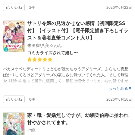
あるルドも落とし、将来ルドと国を経営しようというとんでもないプロ
ポーズを受ける…
いいね
2件
2026年6月22日
そして、まだまだユリアスの進撃は続くのである。
サトリ令嬢の見透かせない感情【初回限定SS
付】【イラスト付】【電子限定描き下ろしイラ
スト＆著者直筆コメント入り】
朱里雀/八美☆わん
コミカライズされて嬉し〜
バカスケベなディートリヒと心が読めちゃうアダリーズ。ふらちな妄想
ばかりしてるけどアダリーズの寂しさに気づいてくれた人。そして無理
やり婚約を迫って勝手に破棄して…最初は軽快でコミカルなお話ですが
黒い魔法使いと戦う冒険譚でもあります。最後に兄様スゴイ！読んでね
もっとみる▼
！
いいね
0件
2026年6月16日
家・職・愛嬌無しですが、幼馴染伯爵に拾われ
甘やかされてます。
七蜂