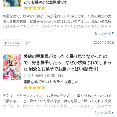
とても穏やかな空気感です
綺麗な絵で、穏やかに静かに時が流れていく感じです。平民の騎士の女
性と貴族の男性。普通から言ったら結ばれないですよね。お互いの気持
ちは固まってるけど、これからどうやって周りに認めさせるか、続きを
楽しみにしています。
もっとみる▼
いいね
1件
2026年6月6日
美貌の宰相様がまったく乗り気でなかったの
で、好き勝手したら、なぜか求婚されてしまっ
た 溺愛とお菓子でお腹いっぱい(話売り)
クワナ海/IO（伊川伊織）
素敵な絵でのコミカライズ嬉しい
彼女は、どうせまとまらないお見合いだと思い、取り繕わなかったので
「察する」ことに疲れていた宰相様は、何でも話して聞いてくれる彼女
の「優しさ」にまいってしまいましたとさ。ノベルが楽しかったのでコ
ミックになって嬉しいです。後半エロいけど…
もっとみる▼
p.s.エリナのお父様がとても楽しくて可愛いです。