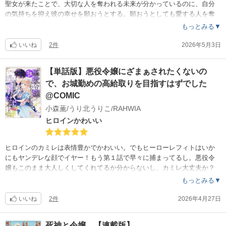
聖女が来たことで、大切な人を奪われる未来が分かっているのに、自分
の気持ちを抑え彼の幸せを願おうとする。願おうとしても愛する人を奪
われる悲しみが伝わってきてとても辛い。
もっとみる▼
いいね
2件
2026年5月3日
【単話版】悪役令嬢にざまぁされたくないの
で、お城勤めの高給取りを目指すはずでした
@COMIC
小森薫/うり北うりこ/RAHWIA
ヒロインかわいい
ヒロインのカミレは表情豊かでかわいい。でもヒーローレフィトはいか
にもヤンデレな顔でイヤー！もう第１話で早々に捕まってるし。悪役令
嬢もこのまま大人しくしてくれてるか分からないし、カミレ大丈夫か？
がんばれ！
もっとみる▼
いいね
2件
2026年4月27日
死神と令嬢 【連載版】