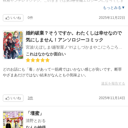
執着ヤンデレマシマシ。このままでは第3巻全編エロシーンになってしま
いそうな予感。
もっとみる▼
いいね
0件
2025年11月22日
婚約破棄？そうですか。わたくしは幸せなので
気にしません！アンソロジーコミック
宮波/えぽしま/越智屋ノマ/よしづかまやこ/ごろごろみかん。/ひら紘子/黒須夜雨子/延川祐子/満原こもじ/卵野うずら/石河翠
これはなかなか面白い
どのお話にも「毒」があって一筋縄ではいかない感じが良いです。断罪
やざまあだけではない結末がなんとも小気味よい。
違反を報告する
いいね
3件
2025年11月14日
「壇蜜」
清野とおる
なんか納得