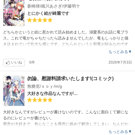
蒼崎律/織川あさぎ/伊藤明十
とにかく絵が綺麗です
どちらかというと絵に惹かれて読み始めました。溺愛系のお話に竜プラ
ス。これで竜がちゃちだったら読みませんでしたが、竜もしっかりと描
き込まれていて壮大な感じです。どちらかというと和竜が好みなのです
が、洋竜ドラゴンもかっこいいですね。早く結婚式が見たいです。
もっとみる▼
いいね
0件
2026年7月3日
勿論、慰謝料請求いたします!(コミック)
無糖党/ｓｏｙ/m/g
大好きな作品なんですが…
大好きなんですがレビューが書けないのです。こんなに面白くて癖にな
るのにレビューが書けない。
商売が大好きで、色んなことを商売に絡めて解決してしまい、なんだか
んだでファンを増やしてしまう天然のたらしであるユリアスは、王子で
もっとみる▼