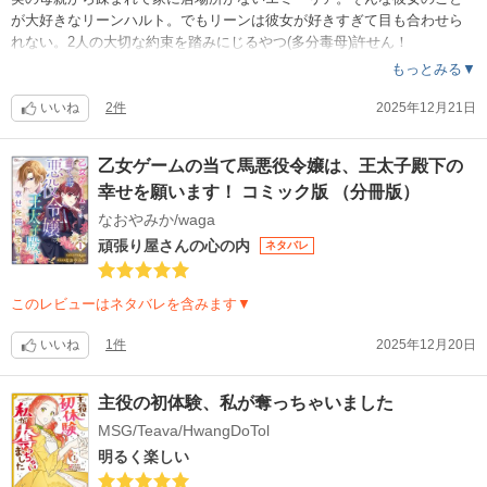
が大好きなリーンハルト。でもリーンは彼女が好きすぎて目も合わせら
れない。2人の大切な約束を踏みにじるやつ(多分毒母)許せん！
もっとみる▼
いいね
2件
2025年12月21日
乙女ゲームの当て馬悪役令嬢は、王太子殿下の
幸せを願います！ コミック版 （分冊版）
なおやみか/waga
頑張り屋さんの心の内
ネタバレ
このレビューはネタバレを含みます▼
いいね
1件
2025年12月20日
主役の初体験、私が奪っちゃいました
MSG/Teava/HwangDoTol
明るく楽しい