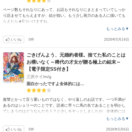
ページ数もそれなりにあって、お話もそれなりにまとまっていてしっか
り読ませてもらえますが、絵が拙い。もう少し画力のある人に描いても
らえたら★5ついけますね。
もっとみる▼
いいね
0件
2026年5月14日
ごきげんよう、元婚約者様。捨てた私のことは
お構いなく～稀代の才女が贈る極上の結末～
【電子限定SS付き】
三沢ケイ/m/g
面白かったですよ全体的には…
復讐とかって言う重いものではなく、やり返しのお話です。一つ不満が
あるのはシェリーのことです。読者に早々に馬の名であることを明かし
てしまうのはどうなんだろう？と少しモヤッとしましたが、全体的には
面白いお話でした。
もっとみる▼
いいね
0件
2026年5月6日