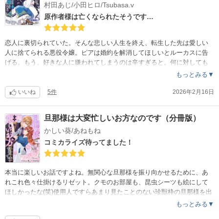
村田あじ/小田ヒロ/Tsubasa.v
原作者様は亡くなられたそうです…
恋人に裏切られていた。そんな悲しい人生を終え、転生した先は愛しい
人に捨てられる悪役令嬢。ピアは婚約を解消してほしいとルーカスに告
げる。もう、好きな人に嫌われてしまうのは辛すぎると。何に対しても
大して興味の持てなかったルーカスは彼女の一途な思いに心動かされ、2
もっとみる▼
人で運命に立ち向かう。ピアは気弱だけれどとても素直で清らかで、策
士なルーカスはピアを何者からも守り抜く。こんな素敵なお話を書いて
いいね
5件
2026年2月16日
くださった原作者の小田ヒロ様が、亡くなられた。とても悲しいです。
ご冥福をお祈りします。
旦那様は大変忙しいお方なのです（分冊版）
かしい葵/あねもね
コミカライズ待ってました！
本当に楽しいお話ですよね。無関心な旦那様を振り向かせるために、あ
れこれ色々仕掛けるリゼット。クモのお部屋も、昆虫シーツも絵にして
ほしかったな(笑)使用人ですらあまり見たことのない珍獣枠の旦那様を出
現させるため、使用人の人たちの協力のもと、いたずらは続く。女を怒
もっとみる▼
らせると怖いよ！