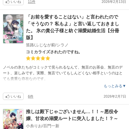
いいね
11件
2026年2月13日
「お前を愛することはない」と言われたので
「そうなの？ 私もよ」と言い返しておきまし
た。 氷の貴公子様と紡ぐ溺愛結婚生活【分冊
版】
笛路/ふじなが薊/シラノ
コミカライズされたのですね。
ノベルの氷たちがコミックで見られるなんて、無言のお茶会、無言のデ
ート、楽しみです。実際、無言でいてもしんどくない相手というのはと
ても貴重な存在なのです。
もっとみる▼
いいね
6件
2026年2月7日
推しは殿下じゃございません…！！～悪役令
嬢、甘攻め溺愛ルートに突入しました！？～
小糸りお/百門一新