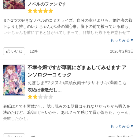
ノベルのファンです
また1つ大好きなノベルのコミカライズ。自分の幸せよりも、婚約者の殿
下よりも推しのレナちゃんが1番の関心事。殿下の前で被っている猫も、
レナちゃんを前にするとはがれてしまって、目撃した殿下を戸惑わせて
しまう。それがかえって殿下の興味を引くことになって溺愛ルートに突
もっとみる▼
入。絵もとても魅力的なのでとても嬉しいです。
いいね
12件
2026年2月3日
不幸令嬢ですが華麗にざまぁしてみせます ア
ンソロジーコミック
えぽしま/ワタヌキ/黒須夜雨子/ササキサキ/満原こもじ/湊月/杓子ねこ/こまる/清水寺子/なかやかな/三香
表紙は素敵だし…
表紙はとても素敵だし、試し読みの１話目はそれなりだったから購入を
決めたけど、3話目ぐらいから、あれ？って感じで質が落ちた。うーん、
失敗したかも。
もっとみる▼