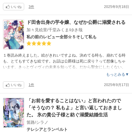
噂に惑わされたこと。もともと素直ではない2人がやっと向き合えた。こ
の後が楽しみです。旦那様の名前入力すると不適切ワードで引っかかる
いいね
3件
2025年9月18日
のどうにかして！
ド田舎出身の芋令嬢、なぜか公爵に溺愛される
加々見絵里/千堂みくま/ゆき哉
私の前のレビュー全部☆５そして私も
１巻読み終えました。絵がきれいですよね。決めてる時も、崩れてる時
も、とてもすてきな絵です。お話は公爵様は死に戻り？って想像しちゃ
います。きっとヴィヴィの未来を知ってる。だから聖女にしたくない。
のでは〜？と。２巻読むの楽しみです。
もっとみる▼
いいね
1件
2025年9月17日
「お前を愛することはない」と言われたので
「そうなの？ 私もよ」と言い返しておきまし
た。 氷の貴公子様と紡ぐ溺愛結婚生活
笛路/シラノ
テレシアとランベルト