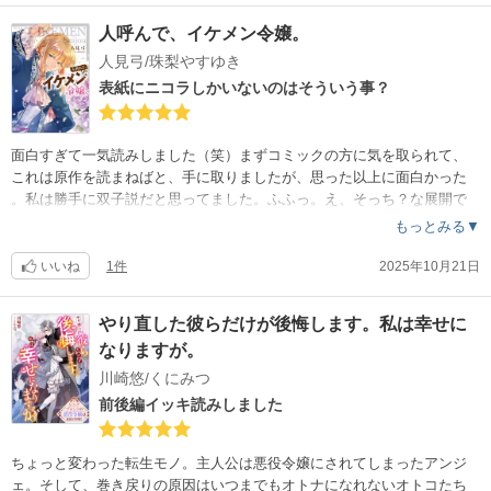
人呼んで、イケメン令嬢。
人見弓/珠梨やすゆき
表紙にニコラしかいないのはそういう事？
面白すぎて一気読みしました（笑）まずコミックの方に気を取られて、
これは原作を読まねばと、手に取りましたが、思った以上に面白かった
。私は勝手に双子説だと思ってました。ふふっ。え、そっち？な展開で
した。
もっとみる▼
このままだと全部バラしてしまいそうなので、ぜひ、ノベルをイッキ読
みしてください。
いいね
1件
2025年10月21日
やり直した彼らだけが後悔します。私は幸せに
なりますが。
川崎悠/くにみつ
前後編イッキ読みしました
ちょっと変わった転生モノ。主人公は悪役令嬢にされてしまったアンジ
ェ。そして、巻き戻りの原因はいつまでもオトナになれないオトコたち