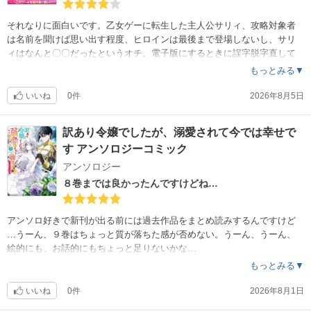
それなりに面白いです。乙女ゲーに転生した主人公サリィ、攻略対象者
は名前を聞けば思い出す程度、ヒロインは最後まで登場しないし、サリ
ィはなんと〇〇だったというオチ。電子版にするときに誤字脱字直して
ほしいなあ。
もっとみる▼
いいね
0件
2026年8月5日
訳あり令嬢でしたが、溺愛されて今では幸せで
す アンソロジーコミック
アンソロジー
８巻までは良かったんですけどね…
アンソロ好きで新刊が出る前には過去作品をまとめ読みするんですけど
…うーん、９巻はちょっと質が落ちた感が否めない。うーん、うーん、
絵的にも、お話的にもちょっと足りないかな…
もっとみる▼
いいね
0件
2026年8月1日