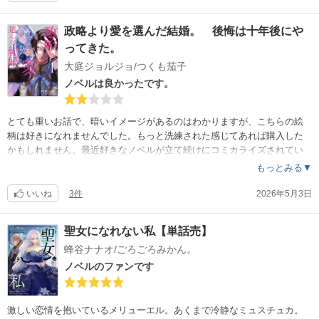
政略より愛を選んだ結婚。 後悔は十年後にや
ってきた。
大庭ジョルジョ/つくも茄子
ノベルは良かったです。
とても重いお話で、暗いイメージがあるのはわかりますが、こちらの絵
柄は好きになれませんでした。もっと洗練された感じてあれば購入した
かもしれません。最近好きなノベルが立て続けにコミカライズされてい
るのでこちらも期待しましたがこちらは試し読みのみ、購入には至りま
もっとみる▼
せんでした。
いいね
3件
2026年5月3日
聖女になれない私【単話売】
蜂谷ナナオ/ごろごろみかん。
ノベルのファンです
激しい恋情を抱いているメリューエル。あくまで冷静なミュスチュカ。