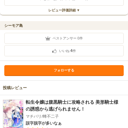
レビュー評価詳細 ▼
シーモア島
ベストアンサー
0
件
4
いいね
件
フォローする
投稿レビュー
転生令嬢は腹黒騎士に攻略される 美形騎士様
の誘惑から逃げられません！
マチバリ/蜂不二子
誤字脱字が多いなぁ