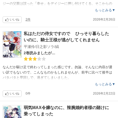
ジーの父親は誤った「幸せ」をデイジーに押し付けてくる。そこからの
「ざまぁ」だけでなくみんなの「再生」のお話です。お話も絵もとても
もっとみる▼
丁寧に描かれています。
いいね
2件
2026年2月26日
私はただの侍女ですので ひっそり暮らした
いのに、騎士王様が逃がしてくれません
平瀬伶/日之影ソラ/縞
2巻読みましたが…
なんだか駆け足で終わってしまった感じです。勿論、そんなに内容が濃
い訳でもないので、こんなものかもしれませんが、前半に比べて後半は
バタバタと早回しで、過ぎてしまいました。
もっとみる▼
いいね
0件
2026年2月22日
弱気MAX令嬢なのに、辣腕婚約者様の賭けに
乗ってしまった