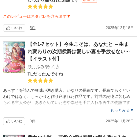
このレビューはネタバレを含みます▼
いいね
5件
2025年12月18日
【全1-7セット】今生こそは、あなたと ～生ま
れ変わりの次期侯爵は愛しい妻を手放せない～
【イラスト付】
糸月ふみ/鈴ノ助
TLだったんですね
あらすじを読んで興味が湧き購入。かなりの長編です。長編でもくどい
わけではなく、しっかりと作り込まれた作品です。前世の記憶に苦しめ
られる主人公が、あきらめていた恋や幸せを手に入れる再生の物語です
。後半はラブラブです。
もっとみる▼
いいね
0件
2025年11月28日