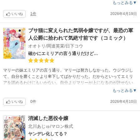
理の邪魔しなくて良かった。ミシェルが幸せでいられますように…
もっとみる▼
いいね
1件
2026年4月19日
ブサ猫に変えられた気弱令嬢ですが、最恐の軍
人公爵に拾われて気絶寸前です（コミック）
オオトリ/岡達英茉/日下コウ
確かにエミリアの言う通りだけど…
マリーの妹エミリアの言う通り、マリーは努力しなかった。ウジウジし
て、自分を磨くことより卑下してばかりだった。だからといってエミリ
アを認めるわけにもいかない。自分よりマリーが上になるのが許せない
なんてのは、マリーを猫に変えていい理由にはならない。そんな2人のせ
もっとみる▼
いで元帥はあらぬ噂の上に婚約者に逃げられたというレッテルまで貼ら
れてしまった。マリーは猫になったことで後ろ向きな性格が治ればいい
いいね
0件
2026年4月10日
けど。
お話的には★４つですが大好きなオオトリ先生の絵でプラス１の★５に
消滅した悪役令嬢
しました。
北川あじゅ/マロン株式
ヤンデレ化してる？