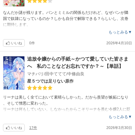
なんだか謎が残ります。バンとミミルの関係もだけれど、なぜバンが隣
国で奴隷になっているのか？しかも自分で解除できる？らしいし、次巻
に期待します。
もっとみる▼
いいね
0件
2026年4月10日
追放令嬢からの手紙～かつて愛していた皆さま
へ 私のことなどお忘れですか？～【単話】
マチバリ/田中ててて/中條由良
星５つでは足りない原作
リーナは美しく全てにおいて素晴らしかった。だから羨望が嫉妬になり
、そして憎悪に変わった。
リーナは何もしていない。しなかったからこそリーナを羨む令嬢2人に貶
められた。
もっとみる▼
人々の記憶から消えようとしていた出来事が、リーナの手紙で心やまし
い人々の記憶を呼び起こす。
いいね
17件
2026年3月30日
リーナは何も知らない。何かを知っている人々だけが自ら墓穴を掘って