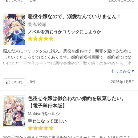
いいね
2件
2026年1月16日
悪役令嬢なので、溺愛なんていりません！
美依/綾瀬
ノベルを買おうかコミックにしようか
悩んだ末にコミックを先に購入。悪役令嬢もので、断罪を避けるために
…というところまではよくあります。婚約者候補筆頭で、婚約者ではな
いけれど、王太子ルートでは悪役令嬢確定。取り繕うのをやめたら、攻
略対象者の興味を引いてしまう、まあ当然そうなる。それと、聖剣が出
もっとみる▼
てきたけどどんな展開が待っているのか？ちょっと気になる。
いいね
0件
2026年1月5日
色褪せ令嬢は似合わない婚約を破棄したい。
【電子単行本版】
Makiya/橘ハルシ
幸せになってほしい
実の母親から疎まれて家に居場所がないエミーリア。そんな彼女のこと