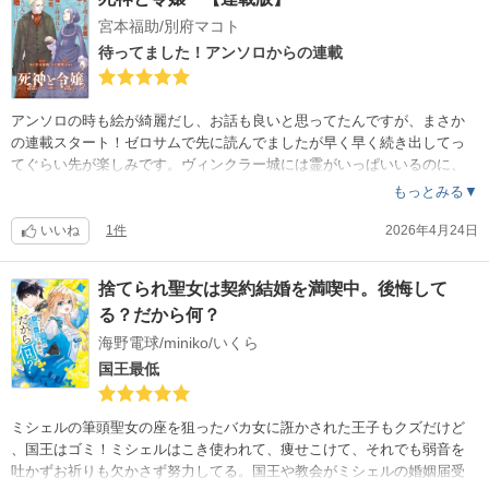
宮本福助/別府マコト
待ってました！アンソロからの連載
アンソロの時も絵が綺麗だし、お話も良いと思ってたんですが、まさか
の連載スタート！ゼロサムで先に読んでましたが早く早く続き出してっ
てぐらい先が楽しみです。ヴィンクラー城には霊がいっぱいいるのに、
ヴィンクラー卿には霊が付いてないとか、まだまだ秘密がありそう。
もっとみる▼
いいね
1件
2026年4月24日
捨てられ聖女は契約結婚を満喫中。後悔して
る？だから何？
海野電球/miniko/いくら
国王最低
ミシェルの筆頭聖女の座を狙ったバカ女に誑かされた王子もクズだけど
、国王はゴミ！ミシェルはこき使われて、痩せこけて、それでも弱音を
吐かずお祈りも欠かさず努力してる。国王や教会がミシェルの婚姻届受