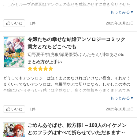
。しかもループの原因はアンジェの幸せを成就させずに巻き戻りさせた
こと。
もっとみる▼
当のアンジェは前世の記憶とか全然ないまっさらで、素敵な令嬢です。
お休みの日など時間がある時に前後編イッキ読みをオススメします。
いいね
1件
2025年10月21日
令嬢たちの幸せな結婚アンソロジーコミック
貴方とならどこへでも
辺野夏子/猫虎狼/瀬尾優梨/ぶんたそん/川奈あさ/Sumi/まどろみ太郎/中村くらら/亜篠あさき
まとめ方が上手い
どうしてもアンソロジーは短くまとめなければいけない宿命。それがう
まくいってないアンソロは、急展開やぶつ切りになる。しかしこの本の
全編にわたりそういう感じは全然ない。多くの情報をうまくまとめてあ
る。長いお話を短くするための方法が上手い。多少説明的であっても、
もっとみる▼
持っていき方が上手ければよい。
いいね
1件
2025年10月12日
ごめんあそばせ、殿方様! ～100人のイケメン
とのフラグはすべて折らせていただきます～