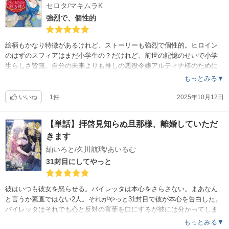
セロタ/マキムラK
強烈で、個性的
絵柄もかなり特徴があるけれど、ストーリーも強烈で個性的。ヒロイン
のはずのスフィアはまだ小学生の？だけれど、前世の記憶のせいで小学
生らしさ皆無。自分の未来よりも推しの悪役令嬢アルティナ様のために
、自分の幸せの芽を次から次へと刈っていく。食わず嫌いの方読まずに
もっとみる▼
スルーしないでぜひ読んでほしいです。ただ残念なことに、100人全部の
お話はないので、続きが読みたいです。
いいね
1件
2025年10月12日
【単話】拝啓見知らぬ旦那様、離婚していただ
きます
紬いろと/久川航璃/あいるむ
31封目にしてやっと
彼はいつも彼女を怒らせる。バイレッタは本心をさらさない。まあなん
と言うか素直ではない2人。それがやっと31封目で彼が本心を告白した。
バイレッタはそれでも心と反対の言葉を口にするが彼には分かってしま
う。バイレッタを苦しめるのは見た目で判断されること。彼の間違いは
もっとみる▼