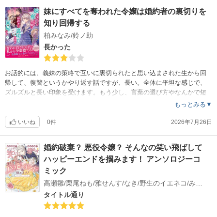
妹にすべてを奪われた令嬢は婚約者の裏切りを
知り回帰する
柏みなみ/鈴ノ助
長かった
お話的には、義妹の策略で互いに裏切られたと思い込まされた生から回
帰して、復讐というかやり返す話ですが、長い。全体に平坦な感じで、
ズルズルと長い印象を受けます。もう少し、言葉の選び方やなんかで短
くできるんではないかと。ヘタレなヒロインと、どこまでも溺愛するヒ
もっとみる▼
ーローのお話です。
いいね
0件
2026年7月26日
婚約破棄？ 悪役令嬢？ そんなの笑い飛ばして
ハッピーエンドを掴みます！ アンソロジーコ
ミック
高瀬雛/栗尾ねも/雅せんす/なき/野生のイエネコ/みなも/関谷れい/宙見こよい/夕山晴/亜篠あさき/中村くらら
タイトル通り