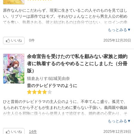
原作なんかにこだわらず、現実に生きているこの人そのものを見てほし
い。リプリーは原作ではモブ。それがひょんなことから男主人公の初め
てを奪い、執着される。彼と結ばれるのは自分ではない、ヒロインの幸
せを奪ってはいけない。そんなことを考え、嫌われるためにいろいろ画
もっとみる▼
策する。そして気づいてしまう、自分も彼を愛していると。
あらすじを書くと重いお話っぽいけどリプリーがとても明るくかわいい
いいね
0件
2025年12月20日
。オールカラーで赤い髪に緑の瞳がとてもきれい。やっと両思いになっ
たけど、まだ完結とはいかないようだ。
余命宣告を受けたので私を顧みない家族と婚約
者に執着するのをやめることにしました（分冊
版）
猫倉ありす/結城芙由奈
昔のテレビドラマのように
ひと昔前のテレビドラマの主人公のように、不幸てんこ盛り。孤児で、
もらわれてから子どもが生まれたために要らない子扱い。義両親や義妹
が主人公を邪険に扱うから使用人まで追従する。婚約者の心変わり。そ
してトドメの不治の病。やっと真実を知った婚約者が主人公の味方にな
もっとみる▼
ったけれど、彼女の心はまだ傷ついたまま。幸いにも毒家から出られた
し、昔親切にしてくれた御者のカイが登場しそうだし、なぜか奪われな
いいね
14件
2025年12月19日