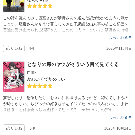
この話を読んでみて壇蜜さんが清野さんを選んだ訳がわかるような気が
します。壇蜜さんが今まで暮らしてきた不思議な出来事の起こる部屋を
普通に受け止められる清野さん。このお二人は、というか清野さんは壇
蜜さんにとって必要な人なのだと思いました。
もっとみる▼
いいね
9件
2025年11月9日
となりの席のヤツがそういう目で見てくる
mmk
かわいくてたのしい
妄想したり、想像したり。お互いに興味はあるけれど、認めてしまうの
が恥ずかしい。ちびっ子の好きな子をイジメたいの延長みたいな。まわ
りはきっと付き合っちゃえばって思ってる。かわいいよね(^^)
もっとみる▼
いいね
1件
2025年10月24日