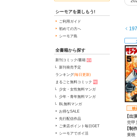
20
シーモアを楽しもう!
ご利用ガイド
19
初めての方へ
シーモア島
全書籍から探す
新刊コミック/書籍
新刊発売予定
ランキング
(毎日更新)
まるごと無料コミック
少女・女性無料マンガ
少年・青年無料マンガ
BL無料マンガ
映
お得なSALE
【出
先行配信作品
兜甲児
ご来店ポイント毎日GET
【制
シーモアでポイ活
東映