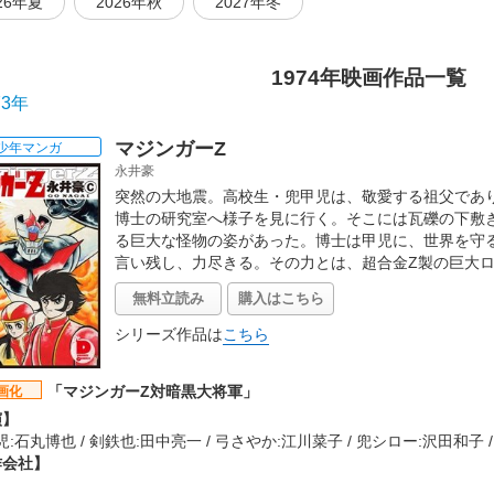
26年夏
2026年秋
2027年冬
1974年映画作品一覧
73年
マジンガーZ
少年マンガ
永井豪
突然の大地震。高校生・兜甲児は、敬愛する祖父であ
博士の研究室へ様子を見に行く。そこには瓦礫の下敷
る巨大な怪物の姿があった。博士は甲児に、世界を守
言い残し、力尽きる。その力とは、超合金Z製の巨大ロ
無料立読み
購入はこちら
シリーズ作品は
こちら
「マジンガーZ対暗黒大将軍」
画化
演】
:石丸博也 / 剣鉄也:田中亮一 / 弓さやか:江川菜子 / 兜シロー:沢田和子 
作会社】