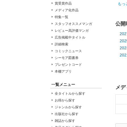
【ス
賞受賞作品
もっ
原作
メディア化作品
監督
特集一覧
脚本:
公開
スタッフオススメマンガ
【音
レビュー高評価マンガ
主題
20
【公
広告掲載中タイトル
20
197
詳細検索
20
コミックニュース
20
シーモア図書券
20
プレゼントコード
20
本棚アプリ
20
20
一覧メニュー
メデ
20
全タイトルから探す
20
お得から探す
20
ジャンルから探す
20
出版社から探す
20
雑誌から探す
20