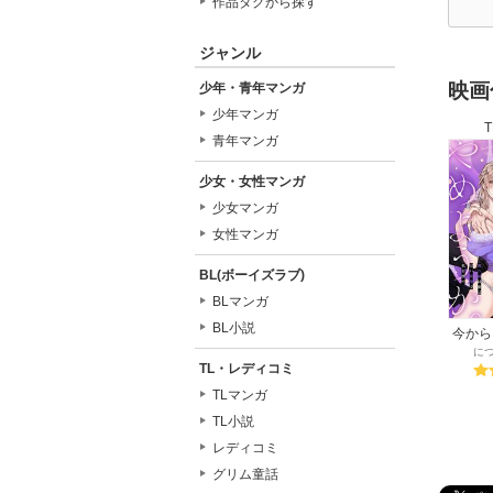
作品タグから探す
19
19
ジャンル
19
映画
少年・青年マンガ
19
少年マンガ
19
青年マンガ
少女・女性マンガ
少女マンガ
女性マンガ
BL(ボーイズラブ)
BLマンガ
BL小説
今から
うか。
に
TL・レディコミ
は甘い
TLマンガ
TL小説
レディコミ
グリム童話