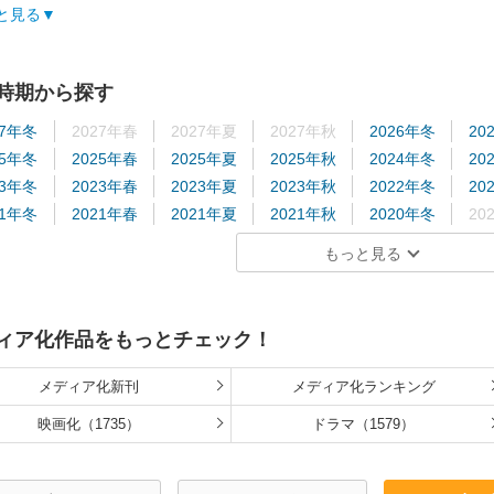
タッフ情報】
と見る
:永井豪とダイナミックプロ
:西沢信孝
高久進 / 作画監督:角田紘一 / 美術監督:辻忠直 / 音楽:渡辺宙明
時期から探す
楽】
歌:水木一郎、コロムビアゆりかご会「空飛ぶマジンガーZ」
27年冬
2027年春
2027年夏
2027年秋
2026年冬
20
開日】
25年冬
2025年春
2025年夏
2025年秋
2024年冬
20
4年7月25日
23年冬
2023年春
2023年夏
2023年秋
2022年冬
20
21年冬
2021年春
2021年夏
2021年秋
2020年冬
20
19年冬
2019年春
2019年夏
2019年秋
2018年冬
20
もっと見る
17年冬
2017年春
2017年夏
2017年秋
2016年冬
20
15年冬
2015年春
2015年夏
2015年秋
2014年冬
20
13年冬
2013年春
2013年夏
2013年秋
2012年冬
20
ィア化作品をもっとチェック！
11年冬
2011年春
2011年夏
2011年秋
2010年冬
20
09年冬
2009年春
2009年夏
2009年秋
2008年冬
20
メディア化新刊
メディア化ランキング
07年冬
2007年春
2007年夏
2007年秋
2006年冬
20
映画化（1735）
ドラマ（1579）
05年冬
2005年春
2005年夏
2005年秋
2004年冬
20
03年冬
2003年春
2003年夏
2003年秋
2002年冬
20
01年冬
2001年春
2001年夏
2001年秋
2000年
1