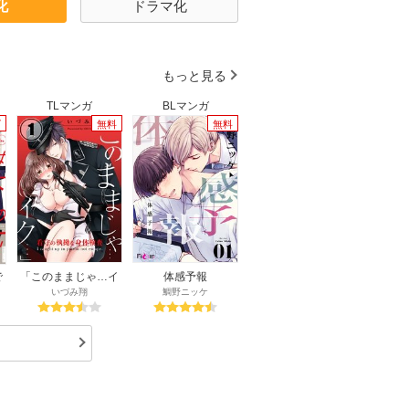
化
ドラマ化
991年
1990年
1989年
983年
1982年
1981年
975年
1974年
1973年
もっと見る
967年
1966年
1965年
TLマンガ
BLマンガ
げ
無料
無料
で
「このままじゃ…イ
体感予報
電
ク…」看守の執拗な
いづみ翔
鯛野ニッケ
】
身体検査