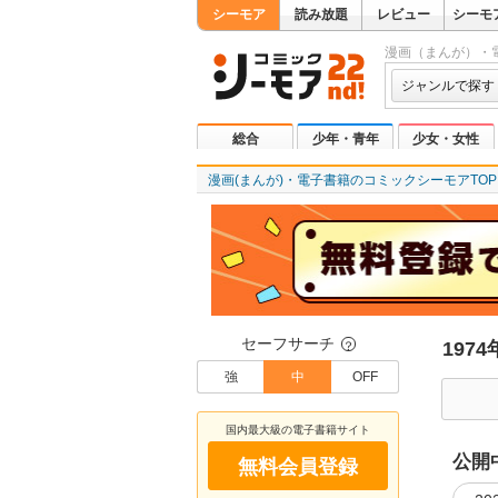
シーモア
読み放題
レビュー
シーモ
漫画（まんが）・
ジャンルで探す
総合
少年・青年
少女・女性
漫画(まんが)・電子書籍のコミックシーモアTOP
セーフサーチ
197
？
強
中
OFF
国内最大級の電子書籍サイト
公開
無料会員登録