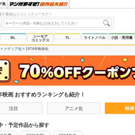
ア島
電子書籍ならコミックシーモア！
シーモア
BL
TL
ライトノベル
小説・実用書
コミックス
メディア化
1974年映画化
4年映画 おすすめランキングも紹介！
注目
アニメ化
映画
中・予定作品から探す