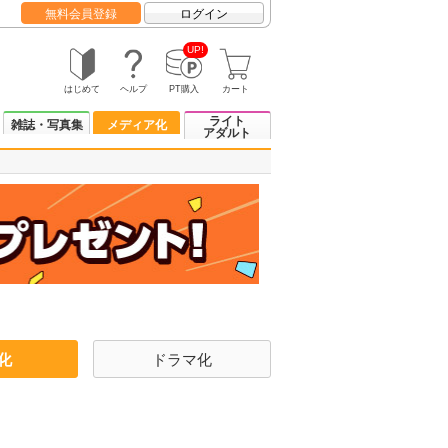
無料会員登録
ログイン
UP!
はじめて
ヘルプ
PT購入
カート
ライト
雑誌・写真集
メディア化
アダルト
化
ドラマ化