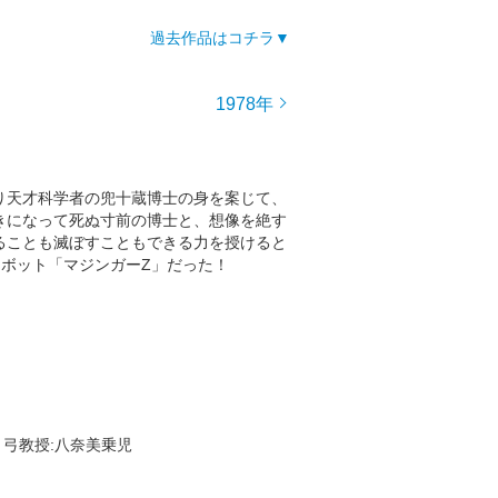
過去作品はコチラ
1978年
り天才科学者の兜十蔵博士の身を案じて、
きになって死ぬ寸前の博士と、想像を絶す
ることも滅ぼすこともできる力を授けると
ボット「マジンガーZ」だった！
/ 弓教授:八奈美乗児