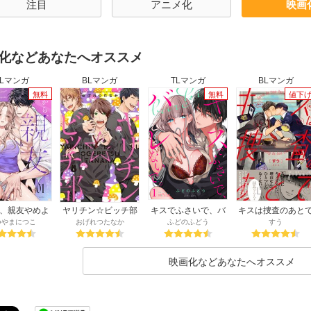
注目
アニメ化
映画
96年
1995年
1994年
1993年
1992年
1
88年
1987年
1986年
1985年
1984年
1
80年
1979年
1978年
1977年
1976年
1
化などあなたへオススメ
72年
1971年
1970年
1969年
1968年
1
TLマンガ
BLマンガ
TLマンガ
BLマンガ
64年
1963年
無料
無料
値下
、親友やめよ
ヤリチン☆ビッチ部
キスでふさいで、バ
キスは捜査のあと
～腐れ縁同僚
レないで。
【ペーパー付】【
つやまにつこ
おげれつたなか
ふどのふどう
すう
快楽で私を壊
子限定ペーパー付
す～
映画化などあなたへオススメ