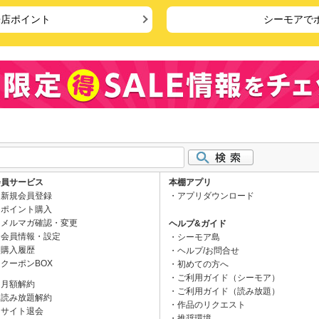
来店ポイント
シーモアで
会員サービス
本棚アプリ
新規会員登録
アプリダウンロード
ポイント購入
メルマガ確認・変更
ヘルプ&ガイド
会員情報・設定
シーモア島
購入履歴
ヘルプ/お問合せ
クーポンBOX
初めての方へ
ご利用ガイド（シーモア）
月額解約
ご利用ガイド（読み放題）
読み放題解約
作品のリクエスト
サイト退会
推奨環境