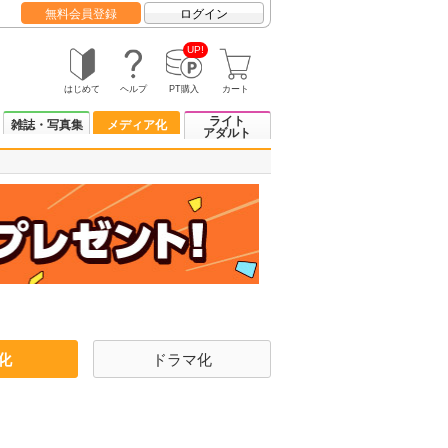
無料会員登録
ログイン
UP!
はじめて
ヘルプ
PT購入
カート
ライト
雑誌・写真集
メディア化
アダルト
化
ドラマ化