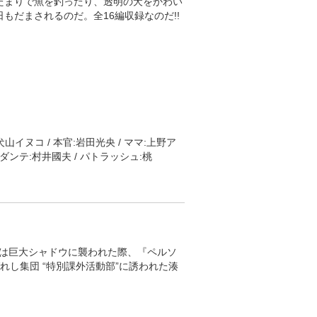
たまりで魚を釣ったり、透明の犬をかわい
もだまされるのだ。全16編収録なのだ!!
犬山イヌコ / 本官:岩田光央 / ママ:上野ア
 ダンテ:村井國夫 / パトラッシュ:桃
のハジメちゃんの4人家族。東京の片隅
次々と現れるようになる。その正体は、
たがっており、あらゆる方法でパパに近
テリペリの総帥・ダンテは、息子のバカ
。湊は巨大シャドウに襲われた際、『ペルソ
が一番だ。…特別な子供がな。」そうし
れし集団 “特別課外活動部”に誘われた湊
トラッシュの魂だった! 狙われたバカ
バカボンと悪の秘密結社とフランダースの