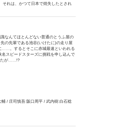
。それは、かつて日本で焼失したとされ
最高額でその絵を手に入れた鈴木次郎吉
ない大規模な展覧会を、鉄壁のセキュリ
うなビッグニュースは全世界に配信さ
リストたち、通称"7人のサムライ"が招
して去っていった。巨大宝石(ビッグ・ジ
知識なんてほとんどない普通のとうふ屋の
れたのは、キッドの噂を聞きつけたという
先の先輩である池谷(いけたに)の走り屋
客機が日本へ向かう大空で、再び"白い
に……。するとそこに赤城最速といわれる
ミステリーの幕が開く!
秋名スピードスターズに挑戦を申し込んで
たが……!?
送)
輔 / 庄司慎吾:阪口周平 / 武内樹:白石稔
ンヒルスペシャリストとして、瞬く間に
してある夜、秋名の峠を切り裂く高橋涼