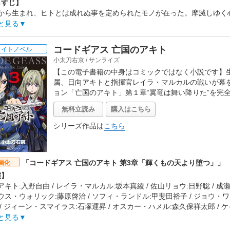
らすじ】
5年4月4日
から生まれ、ヒトとは成れぬ事を定められたモノが在った。摩滅しゆく
命という輝き。往くべき処を悟るモノ、還るべき温もりを示す者。其々が
と見る
るのは──幽寂なる調べ。
作会社】
コードギアス 亡国のアキト
ライトノベル
トランド
小太刀右京
/
サンライズ
タッフ情報】
【この電子書籍の中身はコミックではなく小説です】
:漆原友紀
属、日向アキトと指揮官レイラ・マルカルの戦いが幕
:長濵博史
ョン「亡国のアキト」第１章“翼竜は舞い降りた”を完
ーズ構成:長濵博史 / キャラクターデザイン・総作画監督:馬越嘉彦 / 美術
久 / 撮影監督:中村雄太 / 編集:松村正宏 / 音楽:増田俊郎 / 音響監督:
無料立読み
購入はこちら
開日】
5年5月16日
シリーズ作品は
こちら
「コードギアス 亡国のアキト 第3章「輝くもの天より堕つ」」
画化
演】
アキト:入野自由 / レイラ・マルカル:坂本真綾 / 佐山リョウ:日野聡 / 成瀬
ウス・ウォリック:藤原啓治 / ソフィ・ランドル:甲斐田裕子 / ジョウ・ワ
 / ジィーン・スマイラス:石塚運昇 / オスカー・ハメル:森久保祥太郎 / 
バルトロウ:瀬戸麻沙美 / クロエ・ウィンケル:東山奈央 / ヒルダ・フェイ
と見る
 / シン・ヒュウガ・シャイング:松風雅也 / ジャン・ロウ:伊瀬茉莉也 / 