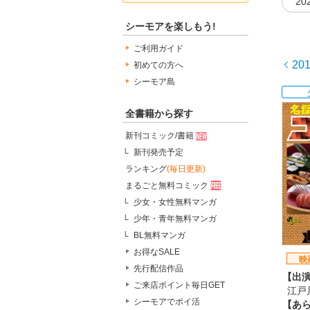
20
シーモアを楽しもう!
ご利用ガイド
20
初めての方へ
シーモア島
全書籍から探す
新刊コミック/書籍
新刊発売予定
ランキング
(毎日更新)
まるごと無料コミック
少女・女性無料マンガ
少年・青年無料マンガ
BL無料マンガ
お得なSALE
映
先行配信作品
【出
ご来店ポイント毎日GET
江戸
シーモアでポイ活
【あ