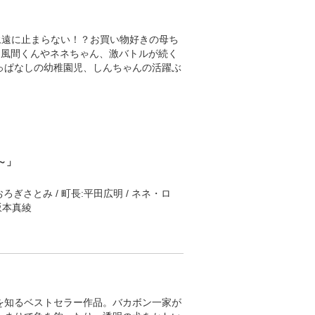
海は池谷や樹から「走り屋」といわれても
トキッズの中里毅の挑戦を樹が調子にの
力にチューンしたRB26DETTエンジン
永遠に止まらない！？お買い物好きの母ち
バトルが幕を開ける。その戦いを冷たく
は風間くんやネネちゃん、激バトルが続く
らせる。峠を切り裂く走り屋たちの本能
っぱなしの幼稚園児、しんちゃんの活躍ぶ
～」
おろぎさとみ / 町長:平田広明 / ネネ・ロ
坂本真綾
決意した
を知るベストセラー作品。バカボン一家が