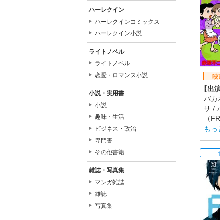
【制
ハーレクイン
シン
ハーレクインコミックス
【ス
原作
ハーレクイン小説
監督
ライトノベル
脚本
【公
ライトノベル
201
恋愛・ロマンス小説
映
【出
小説・実用書
バカボ
小説
サ /
趣味・生活
（F
【あ
もっ
ビジネス・政治
バカ
専門書
で、
その他書籍
悪の
付く
雑誌・写真集
ボン
マンガ雑誌
て召
雑誌
ボン
写真集
犬に
【制