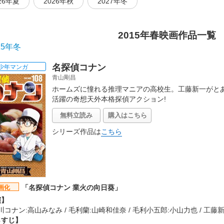
26年夏
2026年秋
2027年冬
2015年春映画作品一覧
15年冬
名探偵コナン
少年マンガ
青山剛昌
ホームズに憧れる推理マニアの高校生。工藤新一がとあ
活躍の奇想天外本格探偵アクション!
無料立読み
購入はこちら
シリーズ作品は
こちら
「名探偵コナン 業火の向日葵」
画化
演】
川コナン:高山みなみ / 毛利蘭:山崎和佳奈 / 毛利小五郎:小山力也 / 工
らすじ】