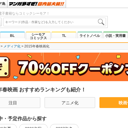
ア島
電子書籍ならコミックシーモア！
シーモア
BL
TL
ライトノベル
小説・実用書
コミックス
メディア化
2015年春映画化
5年春映画 おすすめランキングも紹介！
注目
アニメ化
映画
中・予定作品から探す