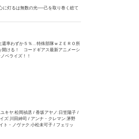
心に灯るは無数の光──己を取り巻く総て
其々の"生"を全うする刻、かの地に鳴
生還率わずか５％…特殊部隊ｗＺＥＲＯ所
を開ける！ コードギアス最新アニメーシ
全ノベライズ！！
監督:脇威志 / テクニカルアドバイザー:
たなかかずや
ユキヤ:松岡禎丞 / 香坂アヤノ:日笠陽子 /
イズ:川田紳司 / アンナ・クレマン:茅野
ケイト・ノヴァク:小松未可子 / フェリッ
ガン:早見沙織 / サラ・デインズ:高森奈
アシュレイ・アシュラ:寺島拓篤 / ヨハネ・