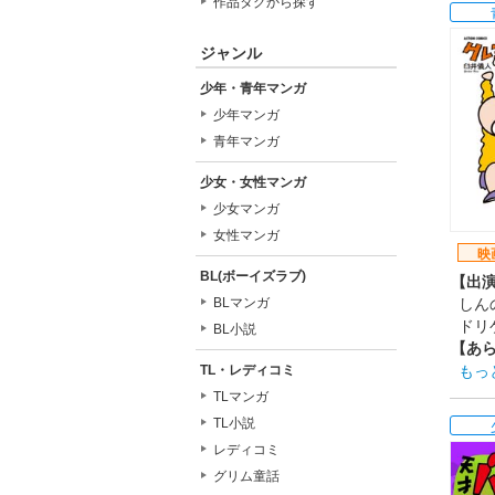
介の
作品タグから探す
戸惑
って
ジャンル
は"
少年・青年マンガ
見つ
が炸
少年マンガ
【制
青年マンガ
サンジ
【ス
少女・女性マンガ
原作
少女マンガ
総監
女性マンガ
脚本
映
【音
BL(ボーイズラブ)
【出
主題
BLマンガ
しんの
【公
ドリ
BL小説
201
【あ
「あ
TL・レディコミ
もっ
野原
TLマンガ
野原
TL小説
行き
レディコミ
おね
グリム童話
しん