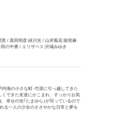
/ 企画協力:ぴえろ
パパの子守歌」
恵 / 真田明彦:緑川光 / 山岸風花:能登麻
ル:田の中勇 / エリザベス:沢城みゆき
特別課外活動部の戦いにも終わりが近づこ
ていく理たち。戦いを通し、あるものは
、あるものは自分たちのこれまでの戦い
。新たな朝を迎えた時、再び運命の歯車
戸内海の小さな町･竹原に引っ越してきた
しくできた友達にかこまれ、すっかりお気
、幸せの光｢たまゆら｣が写っているので
揺れる一人の少女のささやかな日常と夢を
/ 総作画監督:石川智美、大塚八愛、山田裕
織 / 美術設定:青木薫 / コンポジットディ
目黒将司、小林哲也 / 音響監督:飯田里樹