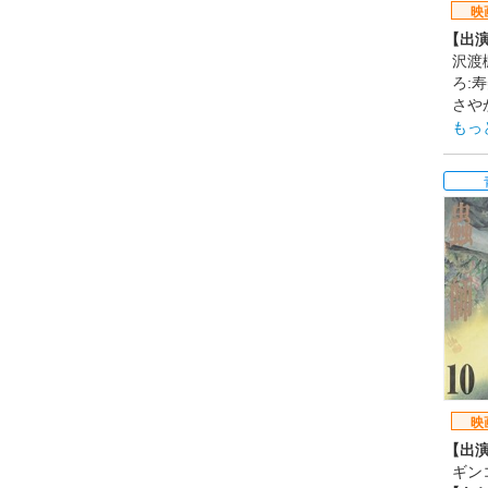
【音
映
川村ゆみ
【出
【公
沢渡楓
201
ろ:寿
さやか
恵美
もっ
【あ
この
新し
に迫
過ご
【制
TY
【ス
原案
監督
シリ
勝徳、
ング
映
【音
【出
主題
ギンコ
【公