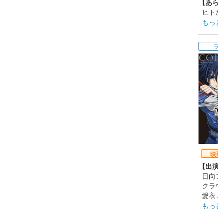
【あ
201
ヒト
の生
もっ
り渡
【制
アー
【ス
原作
監督
シリ
大山佳
【公
201
映
【出
日向
クラ
愛衣
リ・
もっ
津美