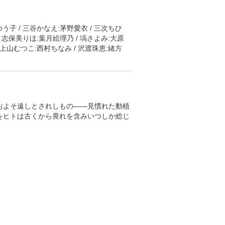
ゆう子 / 三谷かなえ:茅野愛衣 / 三次ちひ
/ 志保美りほ:葉月絵理乃 / 塙さよみ:大原
 下上山むつこ:西村ちなみ / 沢渡珠恵:緒方
が卒業した写真部には、後輩2人も入部。
ています。そんな中でも4人は、約1年後
膨らませていました。そして、これまで
およそ遠しとされしもの――見慣れた動植
えてきて…。
をヒトは古くから畏れを含みいつしか総じ
ン・総作画監督:飯塚晴子 / 作画監督:原
 / 音楽:中島ノブユキ / 音楽制作:フライ