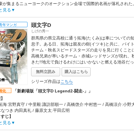
豪が集まるニューヨークのオークション会場で国際的名画が落札された
る、ゴッホの名画「ひまわり」。他を寄せ付けない3億ドルという史上
と見る
的は、世界に散らばる7枚の「ひまわり」を集めること。そして過去に
を誇る日本の美術館・レイクロックで開催することだった。その夢のよ
頭文字D
青年マンガ
コナンや蘭たちもその中継に見入っている。「ひまわり」を護るスペシャ
しげの秀一
れようとしたその時、突如怪盗キッドが出現! 必ず絵を奪うと宣戦布告
群馬県の県立高校に通う拓海(たくみ)は車についての
ル)しか狙わないハズのキッドが何故? 次の瞬間、騒然となる会場に現
息子。ある日、拓海は親友の樹(イツキ)と共に、バイト
生探偵・工藤新一の姿だった――。そして後日「ひまわり」を載せた旅
チーム・秋名スピードスターズの走りを見に行くこと
の急襲が…! いま、唯一無二の至宝を巡り、嘘と真実が入り乱れるアート
高橋兄弟が率いるチーム・赤城レッドサンズが現れ、
作会社】
きた!!地元で負けるわけにはいかないと燃える池谷だっ
ス・エンタテインメント
タッフ情報】
無料立読み
購入はこちら
:青山剛昌(小学館・週刊少年サンデー連載、読売テレビ・日本テレビ系放
:静野孔文
シリーズ作品は
こちら
:櫻井武晴 / 音楽:大野克夫
「新劇場版「頭文字D Legend2-闘走-」」
画化
楽】
演】
ノグラフィティ「オー！リバル」
海:宮野真守 / 中里毅:諏訪部順一 / 高橋啓介:中村悠一 / 高橋涼介:小野大
開日】
茂木なつき:内田真礼 / 藤原文太:平田広明
5年4月18日
らすじ】
名のハチロク」の名は、赤城レッドサンズの高橋啓介を下した謎のダウ
と見る
屋たちに知れ渡り、腕に自信のある走り屋たちが続々と秋名に集う。そ