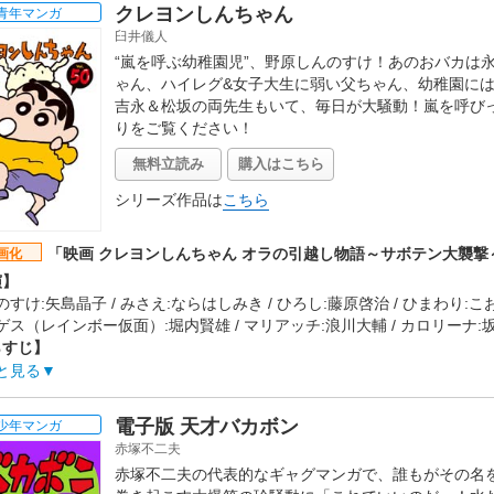
ＦＣと中里毅のGT-Rの２組のヘッドライトが交差する。一方、藤原拓
クレヨンしんちゃん
青年マンガ
うばかりで、まわりの熱狂からひとり浮いていた。そんな時、妙義ナイ
臼井儀人
勝手に引き受けてしまった・・。 ハチロク VS GT-R。GT-Rの380馬
“嵐を呼ぶ幼稚園児”、野原しんのすけ！あのおバカは
バケモン"のひと言。ハチロクに勝ち目はないと思われる中、怒涛の全開
ゃん、ハイレグ&女子大生に弱い父ちゃん、幼稚園に
める男、妙義ナイトキッズのナンバー２・庄司慎吾も怪しく存在感を光
吉永＆松坂の両先生もいて、毎日が大騒動！嵐を呼び
裂する。
りをご覧ください！
作会社】
ゲン、LIDEN FILMS
無料立読み
購入はこちら
タッフ情報】
:しげの秀一(講談社)
シリーズ作品は
こちら
督:日高政光 / 監督:中智仁
:関島眞頼 / キャラクターデザイン:羽田浩二 / 音楽:土橋安騎夫、
「映画 クレヨンしんちゃん オラの引越し物語～サボテン大襲撃
画化
楽】
演】
歌:BACK-ON「リザレクション」
すけ:矢島晶子 / みさえ:ならはしみき / ひろし:藤原啓治 / ひまわり:こ
開日】
ゲス（レインボー仮面）:堀内賢雄 / マリアッチ:浪川大輔 / カロリーナ:
5年5月23日
らすじ】
りがとカスカベ。さようならカスカベ。」
と見る
家がお引越し！？父・ひろしの転勤で、春日部のみんなと涙のお別れを
一家。
電子版 天才バカボン
少年マンガ
先はなんと…ラテンのリズムぶりぶりのメキシコ！！
赤塚不二夫
いさんがみんなボン・キュッ・ボボ～ンと聞いて喜んで旅立つ
赤塚不二夫の代表的なギャグマンガで、誰もがその名
のすけだが、待っていたのは…動くサボテンだったぁ～！