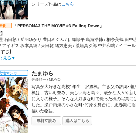
シリーズ作品は
こちら
タッフ情報】
FROGMAN
FROGMAN / 音楽:manzo / 制作協力:フジオプロ、日本アニメーション 
「PERSONA3 THE MOVIE #3 Falling Down」
画化
楽】
演】
:チームしゃちほこ「天才バカボン」 / 主題歌:クレイジーケンバンド「
:石田彰 / 岳羽ゆかり:豊口めぐみ / 伊織順平:鳥海浩輔 / 桐条美鶴:田中理
開日】
/ アイギス:坂本真綾 / 天田乾:緒方恵美 / 荒垣真次郎:中井和哉 / イゴー
5年5月23日
らすじ】
は秋へ。異形の怪物「シャドウ」と、主人公・結城 理をはじめとした
と見る
していた。「影時間」を終わらせるために「シャドウ」との死闘を重ね
や家族の死と向き合い、あるものは守るべき大事なものに気付き、また
たまゆら
女性マンガ
味に葛藤する。そして、理のまえには謎の転入生・望月綾時が現れる―
佐藤順一
/
MOMO
わりはじめる。それぞれの繋がりを巡る戦いが始まる―。
写真が大好きな高校1年生、沢渡楓。亡き父の故郷･瀬
作会社】
楓は、古い町並み、美しい海と島々、暖かな人々や新
ictures
に入りの様子。そんな大好きな町で撮った楓の写真には
タッフ情報】
した。瀬戸内海の小さな町･竹原を舞台に、思春期に
ATLUS / キャラクター原案:副島成記
描いた物語。
:元永慶太郎
:熊谷純 / スーパーバイザー:岸誠二 / キャラクターデザイン:渡部圭祐 
無料立読み
購入はこちら
/ ペルソナデザイン:秋恭摩 / プロップデザイン:常木志伸 / 色彩設計:合田沙
ター:今泉秀樹 / ビジュアルデザイナー:高津純平 / 編集:櫻井崇 / 音楽: