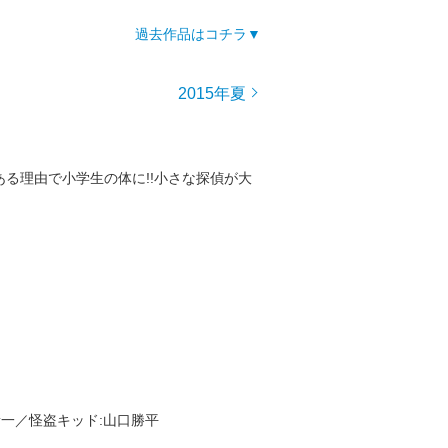
過去作品はコチラ
2015年夏
る理由で小学生の体に!!小さな探偵が大
藤新一／怪盗キッド:山口勝平