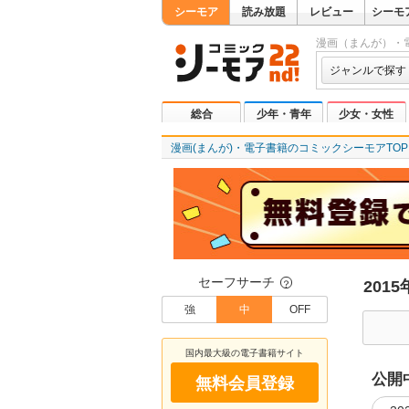
シーモア
読み放題
レビュー
シーモ
漫画（まんが）・
ジャンルで探す
総合
少年・青年
少女・女性
漫画(まんが)・電子書籍のコミックシーモアTOP
セーフサーチ
201
？
強
中
OFF
国内最大級の電子書籍サイト
公開
無料会員登録