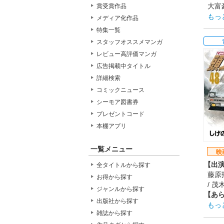
大富
賞受賞作品
てい
もっ
メディア化作品
の目
特集一覧
ティ
スタッフオススメマンガ
れ、
レビュー高評価マンガ
集さ
ュエ
広告掲載中タイトル
高校
詳細検索
影"
コミックニュース
【制
シーモア図書券
トム
プレゼントコード
【ス
原作
本棚アプリ
監督
脚本
一覧メニュー
映
【音
【出
全タイトルから探す
ポル
藤原拓
【公
お得から探す
/ 
201
ジャンルから探す
【あ
出版社から探す
「秋
もっ
雑誌から探す
走り