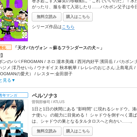
巻き起こす大爆笑の珍騒動に「これでいいのだ」！水
作会社】
がったり、服を着て入浴したり……バカボン父子は今日
エイ動画
タッフ情報】
無料立読み
購入はこちら
:臼井儀人(らくだ社)「月刊まんがタウン」(双葉社)連載
:橋本昌和
シリーズ作品は
こちら
:うえのきみこ
開日】
5年4月18日
「天才バカヴォン ～蘇るフランダースの犬～」
画化
演】
ンのパパ:FROGMAN / ネロ:瀧本美織 / 西河内好平:濱田岳 / バカボン:
 ハジメ:澪乃せいら / ウナギイヌ:秋本帆華 / レレレのおじさん:上島竜兵 /
ROGMANの愛犬） / レスター:金田朋子
らすじ】
と見る
ボン一家は、長男のバカボンと、自由人のパパに優しいママ、そして弟
毎日楽しく暮らしている。ところが、そんな一家の元に、不審な男達が
ペルソナ3
青年マンガ
秘密結社・インテリペリ。彼らはなぜか"バカボンのパパの本名"を知り
曽我部修司
/
ATLUS
が、パパに翻弄されるばかりで一向に本名を聞き出せない。そこでイン
1日と1日の挟間にある “影時間” に現れるシャドウ
からパパの本名を聞き出そうと目論む。「子供と仲良くなるには、子供
ナ使い』 の能力に目覚める！ シャドウを倒すべく選ば
喚されたのは、地獄へと堕ちた「フランダースの犬」の主人公、ネロとパ
は、シャドウの巣となるタルタロスへと向かい……。
の運命は? そして、バカボンのパパの本名に隠された秘密とは? 天才
よる、未曾有の戦いが始まる…。
無料立読み
購入はこちら
作会社】