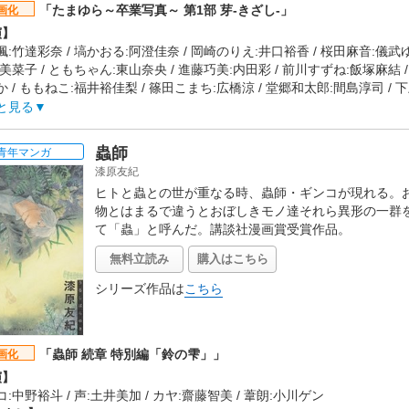
楽】
「たまゆら～卒業写真～ 第1部 芽-きざし-」
画化
 & Lotus Juice「Light in Starless Sky」
演】
開日】
:竹達彩奈 / 塙かおる:阿澄佳奈 / 岡崎のりえ:井口裕香 / 桜田麻音:儀武
5年4月4日
美菜子 / ともちゃん:東山奈央 / 進藤巧美:内田彩 / 前川すずね:飯塚麻結 
 / ももねこ:福井裕佳梨 / 篠田こまち:広橋涼 / 堂郷和太郎:間島淳司 /
 / 楓の祖母:松尾佳子 / マエストロ:中田譲治
と見る
らすじ】
春、高校3年生へと進級した、楓、かおる、のりえ、麻音。かなえ先輩
蟲師
青年マンガ
い仲間を加えながらも、これまでと変わらないにぎやかな毎日を過ごし
漆原友紀
った卒業に向けて、自分たちの将来の夢や進路について少しずつ想いを
ヒトと蟲との世が重なる時、蟲師・ギンコが現れる。
してきた大切な時間の数々を思い返していた楓には、ある気持ちが芽生
物とはまるで違うとおぼしきモノ達それら異形の一群
作会社】
て「蟲」と呼んだ。講談社漫画賞受賞作品。
Oアニメーションズ
タッフ情報】
無料立読み
購入はこちら
:佐藤順一
:佐藤順一
シリーズ作品は
こちら
ーズ構成:佐藤順一 / 脚本:山田由香、ハラダサヤカ / キャラクターデザイ
中原清隆 / 美術監督:田尻健一 / 色彩設計:川上善美 / 撮影監督:和田尚之
ドッグ
「蟲師 続章 特別編「鈴の雫」」
画化
楽】
演】
歌:坂本真綾「これから」
:中野裕斗 / 声:土井美加 / カヤ:齋藤智美 / 葦朗:小川ゲン
開日】