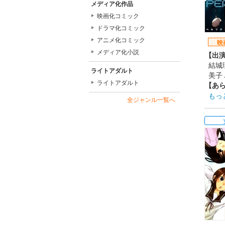
メディア化作品
DLE
映画化コミック
【ス
監督:
ドラマ化コミック
脚本:
アニメ化コミック
映
【音
メディア化小説
【出
OP
結城理
【公
ライトアダルト
美子 
201
ライトアダルト
【あ
季節
もっ
全ジャンル一覧へ
うと
仲間
の意
はま
【制
A-1 P
【ス
原作:
監督
脚本
子 
レク