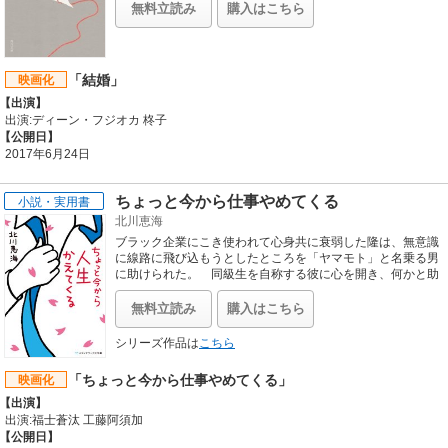
無料立読み
購入はこちら
「結婚」
映画化
【出演】
出演:ディーン・フジオカ 柊子
【公開日】
2017年6月24日
ちょっと今から仕事やめてくる
小説・実用書
北川恵海
ブラック企業にこき使われて心身共に衰弱した隆は、無意識
に線路に飛び込もうとしたところを「ヤマモト」と名乗る男
に助けられた。 同級生を自称する彼に心を開き、何かと助
けてもらう隆だが、本物の同級生は海外滞在中ということが
わかる。 なぜ赤の他人をここまで気にかけてくれるの
無料立読み
購入はこちら
か？ 気になった隆は、彼の名前で個人情報をネット検索す
るが、出てきたのは、三年前に激務で鬱になり自殺した男の
シリーズ作品は
こちら
ニュースだった――。第21回電撃小説大賞＜メディアワーク
ス文庫賞＞受賞作。 スカっとできて最後は泣ける“すべての
「ちょっと今から仕事やめてくる」
映画化
働く人たちに贈る、人生応援ストーリー”
【出演】
出演:福士蒼汰 工藤阿須加
【公開日】