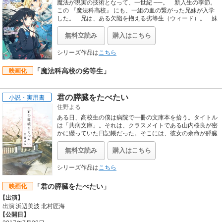
魔法が現実の技術となって、一世紀 ──。 新入生の季節。
この 『魔法科高校』 にも、一組の血の繋がった兄妹が入学
した。 兄は、ある欠陥を抱える劣等生（ウィード）。 妹
は、全てが完全無欠な優等生（ブルーム）。 どこか達観し
たような面持ちを見せる劣等生の兄と、彼に肉親以上の想い
無料立読み
購入はこちら
を抱える優等生の妹。二人がこのエリート校の門をくぐった
ときから、平穏だった学びの園で、波乱の日々が幕開いた。
シリーズ作品は
こちら
「魔法科高校の劣等生」
映画化
君の膵臓をたべたい
小説・実用書
住野よる
ある日、高校生の僕は病院で一冊の文庫本を拾う。タイトル
は「共病文庫」。それは、クラスメイトである山内桜良が密
かに綴っていた日記帳だった。そこには、彼女の余命が膵臓
の病気により、もういくばくもないと書かれていて――。読
後、きっとこのタイトルに涙する。デビュー作にして2016年
無料立読み
購入はこちら
本屋大賞・堂々の第2位、75万部突破のベストセラー待望の
文庫化！
シリーズ作品は
こちら
「君の膵臓をたべたい」
映画化
【出演】
出演:浜辺美波 北村匠海
【公開日】