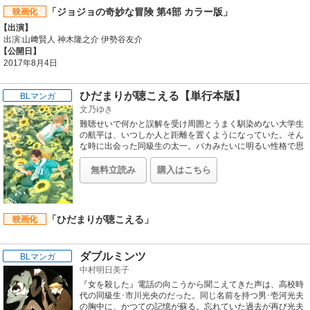
「ジョジョの奇妙な冒険 第4部 カラー版」
映画化
【出演】
出演:山﨑賢人 神木隆之介 伊勢谷友介
【公開日】
2017年8月4日
ひだまりが聴こえる【単行本版】
BLマンガ
文乃ゆき
難聴せいで何かと誤解を受け周囲とうまく馴染めない大学生
の航平は、いつしか人と距離を置くようになっていた。そん
な時に出会った同級生の太一。バカみたいに明るい性格で思
ったことを何でも口にする彼から「聴こえないのはお前のせ
いじゃないだろ!」と言われ、航平はその言葉に心の底から救
無料立読み
購入はこちら
われて……。友達以上、恋人未満。太一との出会いが航平を
変えていく。
「ひだまりが聴こえる」
映画化
ダブルミンツ
BLマンガ
中村明日美子
『女を殺した』電話の向こうから聞こえてきた声は、高校時
代の同級生･市川光央のだった。同じ名前を持つ男･壱河光夫
の胸中に、かつての記憶が蘇る。忘れていた過去が再び光夫