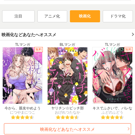
2014年冬
2014年春
2014年夏
2014年秋
2013年冬
2013年春
2013年夏
2013年秋
注目
アニメ化
映画化
ドラマ化
2012年冬
2012年春
2012年夏
2012年秋
2011年冬
2011年春
2011年夏
2011年秋
2010年冬
2010年春
2010年夏
2010年秋
映画化などあなたへオススメ
2009年冬
2009年春
2009年夏
2009年秋
TLマンガ
BLマンガ
TLマンガ
2008年冬
2008年春
2008年夏
2008年秋
無料
無料
2007年冬
2007年春
2007年夏
2007年秋
2006年冬
2006年春
2006年夏
2006年秋
2005年冬
2005年春
2005年夏
2005年秋
2004年冬
2004年春
2004年夏
2004年秋
2003年冬
2003年春
2003年夏
2003年秋
2002年冬
2002年春
2002年夏
2002年秋
2001年冬
2001年春
2001年夏
2001年秋
2000年
1999年
1998年
1997年
今から、親友やめよう
ヤリチン☆ビッチ部
キスでふさいで、バレな
か。～腐れ縁同僚は甘い
につやまにつこ
おげれつたなか
ふどのふどう
いで。
1996年
1995年
1994年
1993年
快楽で私を壊す～
1992年
1991年
1990年
1989年
映画化などあなたへオススメ
1988年
1987年
1986年
1985年