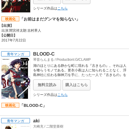
グンマ在住の作者が圧倒的熱量で描き出す知られざる「グン
マの真実」。全国区で話題集中！ 100万ＰＶを突破した今一
シリーズ作品は
こちら
番話題のＷＥＢ漫画がついに刊行!!
「お前はまだグンマを知らない」
映画化
【出演】
出演:間宮祥太朗 吉村界人
【公開日】
2017年7月22日
BLOOD-C
青年マンガ
琴音らんまる
/
ProductionI.G/CLAMP
湖のほとりにある静かな町に現れる『古きもの』。それは人
を喰らうモノである。更衣小夜は人に知られることなく、浮
島神社に伝わる御神刀を手に、たった一人で『古きもの』を
狩る務めを果たしていた。それは大切な父を、友を、町を、
そして大切な「約束」を守るための戦いでもあった。『古き
無料立読み
購入はこちら
もの』の正体とはなにか。果たして小夜に待ち受ける運命と
は!?
シリーズ作品は
こちら
「BLOOD-C」
映画化
aki
青年マンガ
大崎充
/
二階堂亜樹