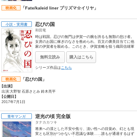
「Fate/kaleid liner プリズマ☆イリヤ」
映画化
忍びの国
小説・実用書
和田竜
時は戦国。忍びの無門は伊賀一の腕を誇るも無類の怠け者。
女房のお国に稼ぎのなさを咎められ、百文の褒美目当てに他
家の伊賀者を殺める。このとき、伊賀攻略を狙う織田信雄軍
と百地三太夫率いる伊賀忍び軍団との、壮絶な戦の火蓋が切
って落とされた──。破天荒な人物、スリリングな謀略、迫
無料立読み
購入はこちら
力の戦闘。「天正伊賀の乱」を背景に、全く新しい歴史小説
の到来を宣言した圧倒的快作。
シリーズ作品は
こちら
「忍びの国」
映画化
【出演】
出演:大野智 石原さとみ 鈴木亮平
【公開日】
2017年7月1日
逆光の頃 完全版
青年マンガ
タナカカツキ
将来への漠とした不安や焦り、淡い性への目覚め、幻とも現
実とも区別がつかない不思議な体験……誰もが通過するはず