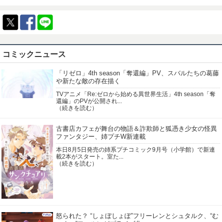
1984年
1983年
1982年
1981年
1980年
1979年
1978年
1977年
1976年
1975年
1974年
1973年
1972年
1971年
1970年
1969年
1968年
1967年
1966年
1965年
コミックニュース
1964年
1963年
「リゼロ」4th season「奪還編」PV、スバルたちの葛藤
や新たな敵の存在描く
TVアニメ「Re:ゼロから始める異世界生活」4th season「奪
還編」のPVが公開され...
（続きを読む）
古書店カフェが舞台の物語＆詐欺師と狐憑き少女の怪異
ファンタジー、姉プチW新連載
本日8月5日発売の姉系プチコミック9月号（小学館）で新連
載2本がスタート。室た...
（続きを読む）
怒られた？ “しょぼしょぼ”フリーレンとシュタルク、“む