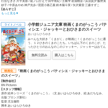
行合なぎさ:片平美那 / 龍ノ口かえで:田中有紀 / 土橋雫:岩淵桃音 / 浜須賀夕:飯野美
紗子 / 中原あやめ:神戸光歩 / 琵琶小路乙葉:鈴木陽斗実 / 矢沢紫音:三森すずこ
【あらすじ】
舞台は湘南。高校生たちの友情、葛藤、そして夢。届けたい“声（想い）”――。
もっと見る
海辺の町、日ノ坂町に暮らす行合なぎさは将来の夢が見つからず少し焦っている
16才の少女。「言葉にはタマシイが宿っているんだよ、コトダマって言ってね
小学館ジュニア文庫 映画くまのがっこう パテ
ライトノベル
――」小さいころ祖母から聞いたコトダマの話をなぎさは信じていた。ある日、
ィシエ・ジャッキーとおひさまのスイーツ
古びたミニFMステーションに迷い込んだなぎさはDJの真似事をする。「本気の
コトバは、本気の願いは、いつか現実になるんです！」すると、偶然にも放送さ
あいはらひろゆき
れたコトバは 思いがけない人に届いていた――。
みーんな大好き「くまがく」が映画に！くまのがっこうに通
【制作会社】
う、１２ひきのくまのこたち。いちばん下のくまのこが、た
マッドハウス、東北新社
ったひとりのおんなのこのジャッキー。ジャッキーはおてん
【スタッフ情報】
ばでいたずらっこ。そんなジャッキーがみんなで作ったケー
監督:伊藤尚往
キを食べてしまって家出をしたことから、ものがたりは始ま
無料立読み
購入はこちら
脚本:石川学 / キャラクターデザイン:青木俊直 / アニメーションキャラクターデザ
ります。家出をしたジャッキーは草原で、パティシエ見習い
のミンディに出会います。ミンディの家に行ってみると、そ
イン:髙野綾 / 音楽:松田彬人 / 製作:「きみの声をとどけたい」製作委員会
こはミンディのおばあちゃんがやっている、お菓子工房のス
【音楽】
イーツランドでした。ジャッキーはそこでパティシエの修行
ED主題歌:NOW ON AIR「キボウノカケラ」 / イメージソング:NOW ON AIR「こ
「映画くまのがっこう パティシエ・ジャッキーとおひさま
映画化
をすることになって・・・。映画「くまのがっこう パティシ
の声が届きますように」
のスイーツ」
エ・ジャッキーとおひさまのスイーツ」を独占ノベライズで
【公開日】
【制作会社】
す！著者は、「くまのがっこう」の原作者のあいはらひろゆ
2017年8月25日
BN Pictures
きさん。本編のほか、後日談３話もジュニア文庫のために特
【スタッフ情報】
別に書き下ろしてくださいました！かわいいジャッキーとミ
ンディの奮闘ぶりや、おにいちゃんたちの活躍ぶり、そし
原作:絵本シリーズ「くまのがっこう」（文:あいはらひろゆき、絵:あだちなみ、
て、ハラハラしたり、心温まるシーンもあって、とっても楽
出版:ブロンズ新社）
しめます。“くまがく”ファンのみんなはもちろん、「あのと
監督:児玉徹郎
き、子どもに読んであげたっけ・・・」という親世代もしあ
脚本:あいはらひろゆき