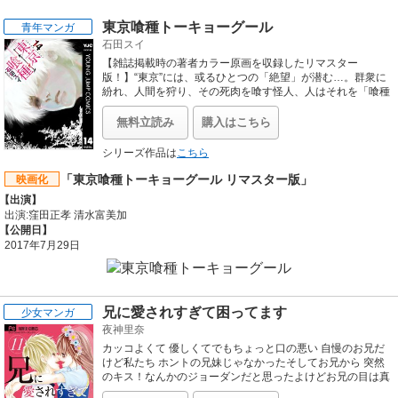
東京喰種トーキョーグール
青年マンガ
石田スイ
【雑誌掲載時の著者カラー原画を収録したリマスター
版！】“東京”には、或るひとつの「絶望」が潜む…。群衆に
紛れ、人間を狩り、その死肉を喰す怪人、人はそれを「喰種
（グール）」と呼ぶ。青年が怪人に邂逅したとき、数奇な運
命が廻り始める──！
無料立読み
購入はこちら
シリーズ作品は
こちら
「東京喰種トーキョーグール リマスター版」
映画化
【出演】
出演:窪田正孝 清水富美加
【公開日】
2017年7月29日
兄に愛されすぎて困ってます
少女マンガ
夜神里奈
カッコよくて 優しくてでもちょっと口の悪い 自慢のお兄だ
けど私たち ホントの兄妹じゃなかったそしてお兄から 突然
のキス！なんかのジョーダンだと思ったよけどお兄の目は真
剣で･･・このドキドキをどうすればいい？兄妹なのに こんな