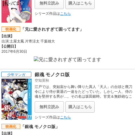
に愛されてどうしたらいい？「１７歳、キスとジレンマ」
無料立読み
購入はこちら
「制服でヴァニラ・キス」の夜神里奈が贈る、ヤンデレ兄に
愛されまくりな兄妹ラブ！兄系イケメンだらけの愛されスト
シリーズ作品は
こちら
ーリー、開幕です！
「兄に愛されすぎて困ってます」
映画化
【出演】
出演:土屋太鳳 片寄涼太 千葉雄大
【公開日】
2017年6月30日
銀魂 モノクロ版
少年マンガ
空知英秋
江戸では、突如宙から舞い降りた異人「天人」の台頭と廃刀
令により侍が衰退の一途をたどっていた。しかし一人、侍の
魂を堅持する男が…。その名は坂田銀時。甘党＆無鉄砲なこ
の男が、腐った江戸を一刀両断…するかも!?
無料立読み
購入はこちら
シリーズ作品は
こちら
「銀魂 モノクロ版」
映画化
【出演】