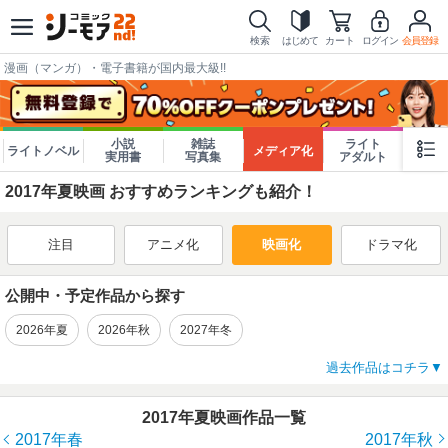
検索
はじめて
カート
ログイン
会員登録
漫画（マンガ）・電子書籍が国内最大級!!
小説
雑誌
ライト
ライトノベル
メディア化
実用書
写真集
アダルト
2017年夏映画 おすすめランキングも紹介！
注目
アニメ化
映画化
ドラマ化
公開中・予定作品から探す
2026年夏
2026年秋
2027年冬
過去作品はコチラ
2017年夏映画作品一覧
2017年春
2017年秋