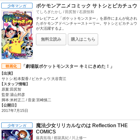
画監督:千葉崇洋、八尋裕子 / 音響監督:菊田浩巳 / 音楽:林ゆうき、橘麻美
ポケモンアニメコミック サトシとピカチュウ
少年マンガ
【公開日】
てしろぎたかし
/
田尻智
/
石原恒和
2017年9月29日
テレビアニメ「ポケットモンスター」を原作にまんが化され
たポケモンアドベンチャーストーリー。サトシとピカチュウ
が大活躍するよ。
無料立読み
購入はこちら
「劇場版ポケットモンスター キミにきめた！」
映画化
【出演】
サトシ:松本梨香 / ピカチュウ:大谷育江
【スタッフ情報】
原案:田尻智
監督:湯山邦彦
脚本:米村正二 / 音楽:宮崎慎二
【公開日】
2017年7月15日
魔法少女リリカルなのは Reflection THE
少年マンガ
COMICS
藤真拓哉
/
都築真紀
/
川上修一