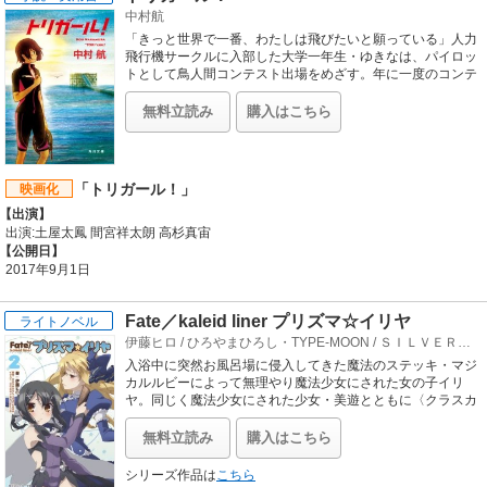
『下ネタという概念が存在しない退屈な世界』原作者：赤城
中村航
大空が贈る健全青春ラブストーリー。※この作品は底本と同
「きっと世界で一番、わたしは飛びたいと願っている」人力
じクオリティのカラーイラスト、モノクロの挿絵イラストが
飛行機サークルに入部した大学一年生・ゆきなは、パイロッ
収録されています。
トとして鳥人間コンテスト出場をめざす。年に一度のコンテ
ストでゆきなが見る景色とは!?
無料立読み
購入はこちら
「トリガール！」
映画化
【出演】
出演:土屋太鳳 間宮祥太朗 高杉真宙
【公開日】
2017年9月1日
Fate／kaleid liner プリズマ☆イリヤ
ライトノベル
伊藤ヒロ
/
ひろやまひろし・TYPE-MOON
/
ＳＩＬＶＥＲＬＩＮＫ．
入浴中に突然お風呂場に侵入してきた魔法のステッキ・マジ
カルルビーによって無理やり魔法少女にされた女の子イリ
ヤ。同じく魔法少女にされた少女・美遊とともに〈クラスカ
ード〉を集めることになるが!?
無料立読み
購入はこちら
シリーズ作品は
こちら