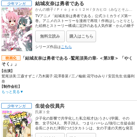
【公開日】
結城友奈は勇者である
少年マンガ
総監督:新房昭之 / 監督:武内宣之
2017年8月26日
かんの糖子
/
Ｐｒｏｊｅｃｔ２Ｈ
/
タカヒロ（みなとそふと）
脚本:大根仁 / 音楽:神前暁 / キャラクターデザイン:渡辺明夫 / 総作画監督:山村洋貴
/ 企画・プロデューサー:川村元気
TVアニメ「結城友奈は勇者である」公式コミカライズ第一
【音楽】
巻。アニメのストーリーを漫画で再現！作画はしっとりとし
主題歌:DAOKO×米津玄師「打上花火」
た絵柄とストーリー構成に定評のある人気作家・かんの糖子
が手がける。
【公開日】
2017年8月18日
無料立読み
購入はこちら
シリーズ作品は
こちら
「結城友奈は勇者である -鷲尾須美の章- ＜第3章＞ 「やく
映画化
そく」」
【出演】
鷲尾須美:三森すずこ / 乃木園子:花澤香菜 / 三ノ輪銀:花守ゆみり / 安芸先生:佐藤利
奈
【制作会社】
Studio五組
もっと見る
【スタッフ情報】
原作:Project 2H / 企画原案:タカヒロ（みなとそふと） / キャラクターデザイン原
生徒会役員共
少年マンガ
案:BUNBUN
氏家ト全
総監督:岸誠二 / 監督:福岡大生
シリーズ構成:上江洲誠 / 脚本:上江洲誠、タカヒロ / アニメーションキャラクター
少子化の影響で共学化した私立桜才(おうさい)学園。その
デザイン・総作画監督:酒井孝裕 / コンセプトアート:D.K＆JWWORKS / 音楽:岡部
数、女子524人、男子28人、つまりハーレム!強引に生徒会副
啓一、MONACA / 配給:ポニーキャニオン
会長にされた津田(つだ)タカトシは、女の子達の天然な発言
にツッコミをいれる日々。『妹は思春期』『女子大生家庭教
【音楽】