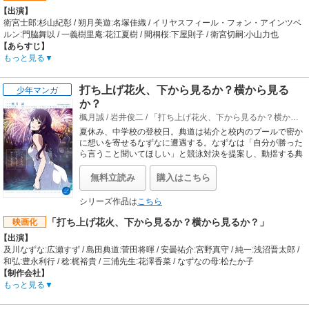
T・ハラオウン」「八神はやて」。その出会いは、二つの世界と二つの惑星の命
【出演】
運を賭けた戦いへと繋がってゆく―。
衛宮士郎:杉山紀彰 / 朔月美遊:名塚佳織 / イリヤスフィール・フォン・アインツベ
【制作会社】
ルン:門脇舞以 / 一義樹里庵:花江夏樹 / 間桐桜:下屋則子 / 衛宮切嗣:小山力也
セブン・アークス・ピクチャーズ
【あらすじ】
【スタッフ情報】
「話をしようと思う。俺と、美遊の……これまでの話を」。世界は滅びに向かっ
もっと見る
原作:都築真紀
て進んでいた。その歩みを止められるのは、〝聖杯〟たる美遊の犠牲のみ。世界
監督:浜名孝行
か、美遊か——。〝世界の救済〟を掲げるエインズワースが突きつけられた問い
打ち上げ花火、下から見るか？横から見る
少年マンガ
脚本:都築真紀 / キャラクターデザイン:橋立佳奈 / 総作画監督:橋立佳奈、新垣一
に対し、イリヤが出した答えは、両方救うという単純な〝ワガママ〟だった。戦
成、坂田理 / バリアジャケット・デバイスデザイン原案:黒銀 / デバイスデザイン:
か？
いは小休止を迎え、一行は美遊と士郎が育った家に身を寄せる。団らんのなか、
宮澤努 / アクション監修:木曽勇太 / 色彩設計:赤間三佐子 / 美術監督:鈴木朗 / 美術
士郎は、美遊との過去を話し始めた。あらゆる願いを無差別に叶える神稚児だっ
楓月誠
/
岩井俊二
/
「打ち上げ花火、下から見るか？横から見るか？」製作委員会
設定:平澤晃弘 / 撮影監督:榎本めぐみ / 編集:関一彦 / 3D総監督:名倉晋作 / 3Dモデ
た美遊。士郎は、切嗣と暮らしていた家に、身寄りのない彼女を引き取った。そ
夏休み、中学校の登校日。典道は祐介と校内のプールで密か
リングディレクター:島野達也 / CGディレクター:中園麻衣 / 3DBGディレクター:山
れから、5年。二人は本当の兄妹のように平穏な暮らしを送ってきた。しかし、
に想いを寄せるなずなに遭遇する。なずなは「自分が勝った
口直人 / 音響監督:亀山俊樹 / 音楽:中條美沙 / 配給:松竹
そんな日常は突如として終わりを告げる。美遊の生家へと訪れた二人。その前
ら言うこと聞いてほしい」と競泳対決を提案し、動揺する典
【音楽】
に、美遊を“奇跡”として希求する樹里庵が姿を現し——。美遊と士郎、エインズ
道をよそに運命のレースがスタートする。
主題歌:水樹奈々「Destiny's Prelude」
ワースの因縁が、ここに語られる。
無料立読み
購入はこちら
【公開日】
【制作会社】
2017年7月22日
SILVER LINK.
シリーズ作品は
こちら
【スタッフ情報】
「打ち上げ花火、下から見るか？横から見るか？」
原作:ひろやまひろし・TYPE-MOON（「月刊コンプエース」角川コミックス・エ
映画化
ース刊）
【出演】
監督:大沼心
及川なずな:広瀬すず / 島田典道:菅田将暉 / 安曇祐介:宮野真守 / 純一:浅沼晋太郎 /
脚本:井上堅二、水瀬葉月 / キャラクターデザイン:平田和也 / 音楽:加藤達也、
和弘:豊永利行 / 稔:梶裕貴 / 三浦先生:花澤香菜 / なずなの母:松たか子
TECHNOBOYS PULCRAFT GREEN-FUND / 音楽制作:ランティス / 配給:角川
【制作会社】
ANIMATION
シャフト
もっと見る
【音楽】
【スタッフ情報】
主題歌:ChouCho
原作:岩井俊二