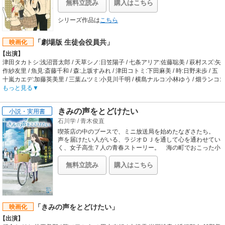
師濱中アイ』の氏家ト全が贈る、ほんのり下ネタ風味学園4
OP:三森すずこ「サキワフハナ」 / ED:鷲尾須美（CV:三森すずこ）、乃木園子
無料立読み
購入はこちら
コママンガ、ゆる～っと始動です。
（CV:花澤香菜）「やくそく」
【公開日】
シリーズ作品は
こちら
2017年7月8日
「劇場版 生徒会役員共」
映画化
【出演】
津田タカトシ:浅沼晋太郎 / 天草シノ:日笠陽子 / 七条アリア:佐藤聡美 / 萩村スズ:矢
作紗友里 / 魚見:斎藤千和 / 森:上坂すみれ / 津田コトミ:下田麻美 / 時:日野未歩 / 五
十嵐カエデ:加藤英美里 / 三葉ムツミ:小見川千明 / 横島ナルコ:小林ゆう / 畑ランコ:
新井里美 / 出島サヤカ:田村睦心 / 轟ネネ:椎名へきる
もっと見る
【制作会社】
GoHands
きみの声をとどけたい
小説・実用書
【スタッフ情報】
石川学
/
青木俊直
原作:氏家ト全「生徒会役員共」（「週刊少年マガジン」講談社刊）
監督:金澤洪充
喫茶店の中のブースで、ミニ放送局を始めたなぎさたち。
シリーズ構成:金澤洪充 / キャラクターデザイン・総作画監督:古田誠 / 音響監督:田
声を届けたい人がいる、ラジオＤＪを通して心を通わせてい
中亮 / 美術監督:内藤健 / 撮影監督:菊地貴紀 / 音響制作:グロービジョン / 音楽:森悠
く、女子高生７人の青春ストーリー。 海の町でおこった小
さなキセキを描く――感動のアニメ映画ノベライズ！
也 / 音楽制作:キングレコード / 配給:クロックワークス
【公開日】
無料立読み
購入はこちら
2017年7月21日
「きみの声をとどけたい」
映画化
【出演】