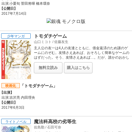
出演:小栗旬 菅田将暉 橋本環奈
【公開日】
2017年7月14日
トモダチゲーム
少年マンガ
山口ミコト
/
佐藤友生
主人公の友一は4人の友達とともに、借金返済のため謎のゲ
ームにのぞむ。友情さえあれば、おそろしく簡単なゲームの
はずだった。そう、友情さえあれば…。だが、誰かのおかし
た裏切りが疑心を生み、ゲームは息づまる心理戦となる!!
無料立読み
購入はこちら
「トモダチゲーム」
映画化
【出演】
出演:吉沢亮 内田理央
【公開日】
2017年6月3日
魔法科高校の劣等生
ライトノベル
佐島勤
/
石田可奈