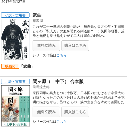
2017年5月27日
武曲
小説・実用書
藤沢周
これが二十一世紀の剣豪小説だ！無自覚な天才少年・羽田融
とその「殺人刀」の血を恐れる剣道部コーチ矢田部研吾。反
発と無視を乗り越えやがて二人は運命の対戦へ。
無料立読み
購入はこちら
シリーズ作品は
こちら
「武曲」
映画化
関ヶ原（上中下） 合本版
小説・実用書
司馬遼太郎
東西両軍の兵力じつに十数万、日本国内における古今最大の
戦闘となったこの天下分け目の決戦の起因から終結までを克
明に描きながら、己れとその一族の生き方を求めて苦闘した
著名な戦国諸雄の人間像を浮彫りにする壮大な歴史絵巻。秀
吉の死によって傾きはじめた豊臣政権を簒奪するために家康
無料立読み
購入はこちら
はいかなる謀略をめぐらし、豊家安泰を守ろうとする石田三
成はいかに戦ったのか？ ※当電子版は『関ヶ原』（上）
シリーズ作品は
こちら
（中）（下）の全三巻をまとめた合本版です。