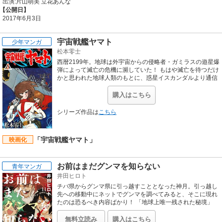
出演:片山萌美 立花あんな
【公開日】
2017年6月3日
宇宙戦艦ヤマト
少年マンガ
松本零士
西暦2199年。地球は外宇宙からの侵略者・ガミラスの遊星爆
弾によって滅亡の危機に瀕していた！ もはや滅亡を待つだけ
かと思われた地球人類のもとに、惑星イスカンダルより通信
カプセルが届く。カプセルには「放射能除去装置・コスモク
リーナーをイスカンダルまでとりにきなさい」というメッセ
購入はこちら
ージと、ガミラスの戦艦に対抗できる波動エンジンの設計図
が入っていた。設計図をもとに宇宙戦艦ヤマトを完成させた
シリーズ作品は
こちら
人類は、イスカンダルに向け、今、ヤマトを発進させる！
「宇宙戦艦ヤマト」
映画化
お前はまだグンマを知らない
青年マンガ
井田ヒロト
チバ県からグンマ県に引っ越すこととなった神月。引っ越し
先への移動中にネットでグンマを調べてみると、そこに現れ
たのは恐るべき内容ばかり！ 「地球上唯一残された秘境」
「とりあえず一番いい装備で行け」等々。一体グンマとはど
んな地なのか？ 彼の身に何が降りかかろうとしているのか？
無料立読み
購入はこちら