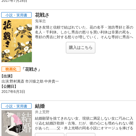
2017年7月28日
花戦さ
小説・実用書
鬼塚忠
厚き友情と信頼で結ばれていた、花の名手・池坊専好と茶の
名人・千利休。しかし秀吉の怒りを買い利休は非業の死を。
専好の秀吉に対する怒りが増していく。そんな専好に秀吉へ
の復讐の機会が訪れる…。
購入はこちら
「花戦さ」
映画化
【出演】
出演:野村萬斎 市川猿之助 中井貴一
【公開日】
2017年6月3日
結婚
小説・実用書
井上荒野
結婚願望を捨てきれない女、現状に満足しない女に巧みに入
り込む結婚詐欺師・古海。だが、彼の心にも埋められない闇
があった……父・井上光晴の同名小説にオマージュを捧げる
長編小説。