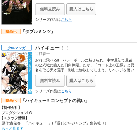
を熱情の中に引き戻す。共犯者として再会を果たした二人の
主従関係は、少しずつ新しい形へと姿を変えてゆく…
無料立読み
購入はこちら
シリーズ作品は
こちら
「ダブルミンツ」
映画化
ハイキュー！！
少年マンガ
古舘春一
おれは飛べる!! バレーボールに魅せられ、中学最初で最後
の公式戦に臨んだ日向翔陽。だが、「コート上の王様」と異
名を取る天才選手・影山に惨敗してしまう。リベンジを誓い
烏野高校バレー部の門を叩く日向だが!?
無料立読み
購入はこちら
シリーズ作品は
こちら
「ハイキュー!! コンセプトの戦い」
映画化
【制作会社】
プロダクションI.G
【スタッフ情報】
原作:古舘春一「ハイキュー!!」(「週刊少年ジャンプ」集英社刊）
監督:満仲勧
もっと見る
副監督:石川真理子 / シリーズ構成:岸本卓 / キャラクターデザイン:岸田隆宏 / 総作