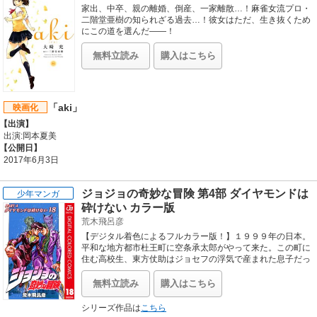
家出、中卒、親の離婚、倒産、一家離散…！麻雀女流プロ・
二階堂亜樹の知られざる過去…！彼女はただ、生き抜くため
にこの道を選んだ――！
無料立読み
購入はこちら
「aki」
映画化
【出演】
出演:岡本夏美
【公開日】
2017年6月3日
ジョジョの奇妙な冒険 第4部 ダイヤモンドは
少年マンガ
砕けない カラー版
荒木飛呂彦
【デジタル着色によるフルカラー版！】１９９９年の日本。
平和な地方都市杜王町に空条承太郎がやって来た。この町に
住む高校生、東方仗助はジョセフの浮気で産まれた息子だっ
たのだ。そしてこの町に無気味なスタンドが迫っていた…。
（「空条承太郎！東方仗助に会う その1」～「虹村兄弟 その
無料立読み
購入はこちら
1」までの9話分を収録）
シリーズ作品は
こちら