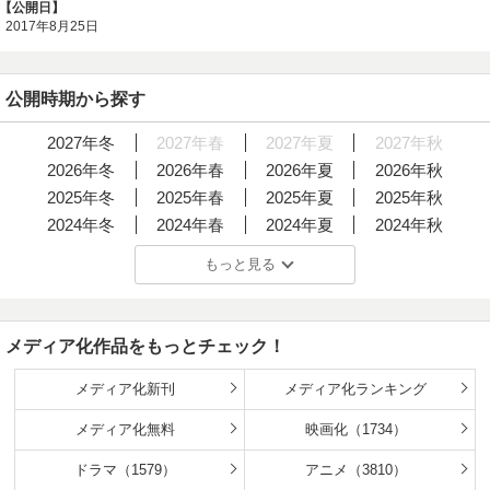
わせになれること、間違いなしです！※この作品は底本と同
【公開日】
じクオリティのイラストが収録されています。
2017年8月25日
公開時期から探す
2027年冬
2027年春
2027年夏
2027年秋
2026年冬
2026年春
2026年夏
2026年秋
2025年冬
2025年春
2025年夏
2025年秋
2024年冬
2024年春
2024年夏
2024年秋
2023年冬
2023年春
2023年夏
2023年秋
もっと見る
2022年冬
2022年春
2022年夏
2022年秋
2021年冬
2021年春
2021年夏
2021年秋
2020年冬
2020年春
2020年夏
2020年秋
メディア化作品をもっとチェック！
2019年冬
2019年春
2019年夏
2019年秋
2018年冬
2018年春
2018年夏
2018年秋
メディア化新刊
メディア化ランキング
2017年冬
2017年春
2017年夏
2017年秋
メディア化無料
映画化（1734）
2016年冬
2016年春
2016年夏
2016年秋
2015年冬
ドラマ（1579）
2015年春
2015年夏
アニメ（3810）
2015年秋