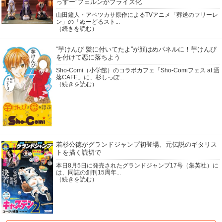
っすー”フェルンがプライズ化
山田鐘人・アベツカサ原作によるTVアニメ「葬送のフリーレ
ン」の「ぬーどるスト...
（続きを読む）
“芋けんぴ 髪に付いてたよ”が顔はめパネルに！芋けんぴ
を付けて恋に落ちよう
Sho-Comi（小学館）のコラボカフェ「Sho-Comiフェス at 洒
落CAFE」に、杉しっぽ...
（続きを読む）
若杉公徳がグランドジャンプ初登場、元伝説のギタリス
トを描く読切で
本日8月5日に発売されたグランドジャンプ17号（集英社）に
は、同誌の創刊15周年...
（続きを読む）