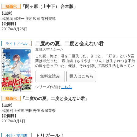
「関ヶ原（上中下） 合本版」
映画化
【出演】
出演:岡田准一 役所広司 有村架純
【公開日】
2017年8月26日
二度めの夏、二度と会えない君
ライトノベル
赤城大空
/
ぶーた
この夏、俺は、君を二度失った。きっと、「好き」という言
葉は罪だった。 森山燐（もりやま・りん）は生まれつき不治
の病を患っていた。俺は、それを隠して高校生活を送ってい
た彼女を好きになってしまっていた。高校最後の文化祭で、
一緒にライブをやり、最高の時間を共に過ごし――そして、
無料立読み
購入はこちら
燐は死んだ。死に際の彼女に、好きだ、と――決して伝えて
はいけなかった言葉を、俺は放ってしまった。 取り乱す彼女
シリーズ作品は
こちら
に追いだされて病室を後にした俺には、一言「ごめんなさ
い」と書かれた紙切れが届けられただけだった。あんな気持
「二度めの夏、二度と会えない君」
映画化
ち、伝えなければよかった。俺みたいな奴が、燐と関わらな
ければよかった。そして俺は、タイムリープを体験する。は
【出演】
じめて燐と出会った河原で、もう一度燐と出会ってしまっ
出演:村上虹郎 吉田円佳 金城茉奈
た。ずっと、会いたいと思っていた燐に、あの眩しい笑顔に
【公開日】
再び……。だから、今度こそ間違えない。絶対にこの気持ち
2017年9月1日
を伝えてはいけないから。最後の最後まで、俺は自分の気持
ちを押し殺すと決めた。彼女の短い一生が、ずっと笑顔であ
りますようにアニメ化企画進行中（2014年12月現在）の
トリガール！
小説・実用書