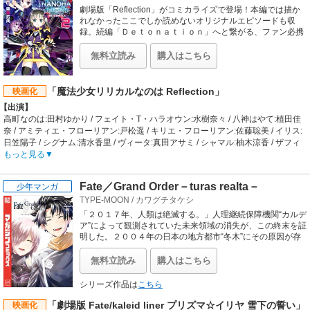
劇場版「Reflection」がコミカライズで登場！本編では描か
れなかったここでしか読めないオリジナルエピソードも収
録。続編「Ｄｅｔｏｎａｔｉｏｎ」へと繋がる、ファン必携
のコミックスです！
無料立読み
購入はこちら
「魔法少女リリカルなのは Reflection」
映画化
【出演】
高町なのは:田村ゆかり / フェイト・T・ハラオウン:水樹奈々 / 八神はやて:植田佳
奈 / アミティエ・フローリアン:戸松遥 / キリエ・フローリアン:佐藤聡美 / イリス:
日笠陽子 / シグナム:清水香里 / ヴィータ:真田アサミ / シャマル:柚木涼香 / ザフィ
ーラ:一条和矢 / リインフォースⅡ:ゆかな / アリサ・バニングス:釘宮理恵 / 月村す
もっと見る
ずか:清水愛 / リンディ・ハラオウン:久川綾 / アルフ:桑谷夏子 / エイミィ・リミエ
ッタ:松岡由貴 / ユーノ・スクライア:水橋かおり / ディアーチェ:植田佳奈 / シュテ
Fate／Grand Order－turas realta－
少年マンガ
ル:田村ゆかり / レヴィ:水樹奈々 / ユーリ:阿澄佳奈
TYPE-MOON
/
カワグチタケシ
【あらすじ】
荒廃によって静かに滅び行く惑星エルトリア。死にゆく土地に残った家族、フロ
「２０１７年、人類は絶滅する。」人理継続保障機関“カルデ
ーリアン一家は「惑星再生」を夢見て研究を続ける研究者夫婦と、2人の娘・ア
ア”によって観測されていた未来領域の消失が、この終末を証
ミティエとキリエの4人家族。しかし父親であるグランツ・フローリアンが病に
明した。２００４年の日本の地方都市“冬木”にその原因が存
在すると仮定したカルデアは、擬似霊子転移により、原因の
倒れ、惑星再生の夢が潰える。そんな中、キリエは「遥か遠い異世界」に、父の
特定と排除を試みる。この任に臨むのは、２人の少年少女。
救済と惑星再生の希望を求める。そんなキリエを止める姉のアミティエだった
無料立読み
購入はこちら
藤丸立香とマシュ・キリエライトの、人類史との孤独な戦い
が、キリエは姉の制止を振り切り、幼馴染みで親友のイリスとともに、遥か遠い
は、このようにして幕を上げた。
異世界への旅に出る。行き先は「地球」と呼ばれる星の、極東地区の小さな島
シリーズ作品は
こちら
国、日本。惑星再生の夢を叶える「鍵」を探索するキリエとイリスは、日本で暮
「劇場版 Fate/kaleid liner プリズマ☆イリヤ 雪下の誓い」
映画化
らす3人の少女たちのもとへ向かう少女たちの名は「高町なのは」「フェイト・