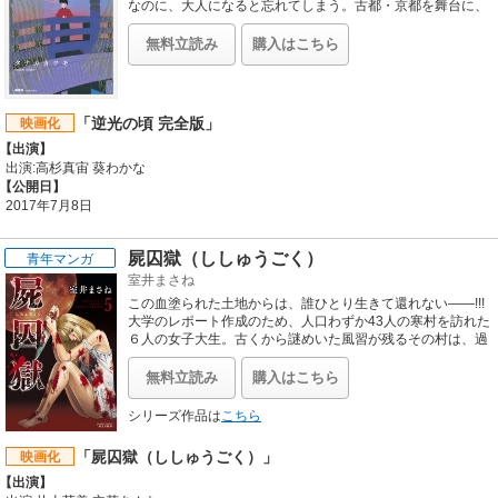
なのに、大人になると忘れてしまう。古都・京都を舞台に、
子供と大人の間でゆらめく青年の繊細な感情を掬い上げ、リ
リカルに描いたタナカカツキの鮮烈デビュー作。約30年前に
無料立読み
購入はこちら
雑誌「モーニング」連載用に描きおろされた幻のカラー原稿
十数点や、当時のネームなどの貴重な特典を多数収録した
【完全版】！
「逆光の頃 完全版」
映画化
【出演】
出演:高杉真宙 葵わかな
【公開日】
2017年7月8日
屍囚獄（ししゅうごく）
青年マンガ
室井まさね
この血塗られた土地からは、誰ひとり生きて還れない――!!!
大学のレポート作成のため、人口わずか43人の寒村を訪れた
６人の女子大生。古くから謎めいた風習が残るその村は、過
去50年にわたり女が一人も生まれてこない奇妙な土地だっ
た。到着早々、猟奇的な殺人に巻き込まれた彼女たちは、脱
無料立読み
購入はこちら
出不可能な狂気の村で、やがて極限の恐怖と絶望を味わうこ
とになる……。血と腐臭にまみれた空前絶後のサスペンス・
シリーズ作品は
こちら
ホラー、ここに開幕!!
「屍囚獄（ししゅうごく）」
映画化
【出演】