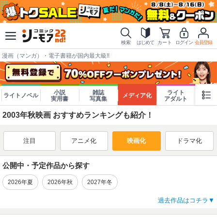
検索
はじめて
カート
ログイン
会員登録
漫画（マンガ）・電子書籍が国内最大級!!
小説
雑誌
ライト
ライトノベル
メディア化
実用書
写真集
アダルト
2003年秋映画 おすすめランキングも紹介！
注目
アニメ化
映画化
ドラマ化
公開中・予定作品から探す
2026年夏
2026年秋
2027年冬
過去作品はコチラ