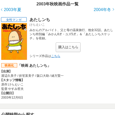
2003年秋映画作品一覧
2003年夏
2004年冬
あたしンち
女性マンガ
けらえいこ
みかんのアルバイト、父と母の温泉旅行、他全32話。あたし
ンち特別編「みかん8才・ユズ5才」＆「あたしンちスケッ
チ」を収録。
購入はこちら
シリーズ作品は
こちら
「映画 あたしンち」
映画化
【出演】
渡辺久美子 / 折笠富美子 / 阪口大助 / 緒方賢一
【スタッフ情報】
原作:けらえいこ
監督:やすみ哲夫
【公開日】
2003年12月6日
公開時期から探す