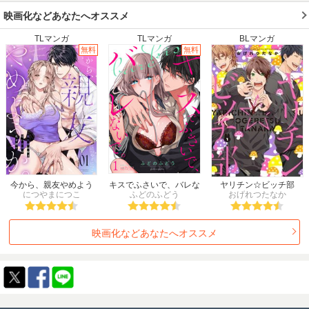
2010年冬
2010年春
2010年夏
2010年秋
映画化などあなたへオススメ
2009年冬
2009年春
2009年夏
2009年秋
TLマンガ
TLマンガ
BLマンガ
2008年冬
2008年春
2008年夏
2008年秋
無料
無料
2007年冬
2007年春
2007年夏
2007年秋
2006年冬
2006年春
2006年夏
2006年秋
2005年冬
2005年春
2005年夏
2005年秋
2004年冬
2004年春
2004年夏
2004年秋
2003年冬
2003年春
2003年夏
2003年秋
2002年冬
2002年春
2002年夏
2002年秋
2001年冬
2001年春
2001年夏
2001年秋
2000年
1999年
1998年
1997年
今から、親友やめよう
キスでふさいで、バレな
ヤリチン☆ビッチ部
か。～腐れ縁同僚は甘い
につやまにつこ
ふどのふどう
いで。
おげれつたなか
1996年
1995年
1994年
1993年
快楽で私を壊す～
1992年
1991年
1990年
1989年
映画化などあなたへオススメ
1988年
1987年
1986年
1985年
1984年
1983年
1982年
1981年
1980年
1979年
1978年
1977年
1976年
1975年
1974年
1973年
1972年
1971年
1970年
1969年