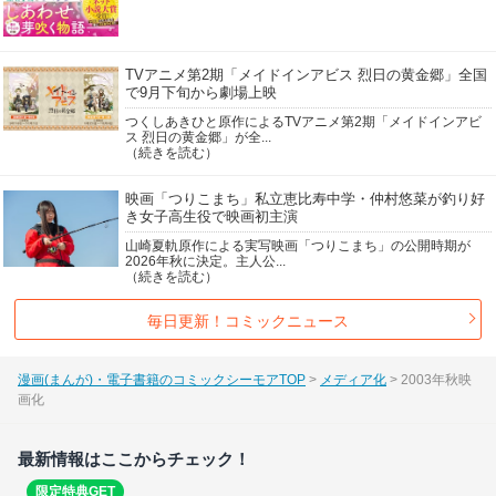
TVアニメ第2期「メイドインアビス 烈日の黄金郷」全国
で9月下旬から劇場上映
つくしあきひと原作によるTVアニメ第2期「メイドインアビ
ス 烈日の黄金郷」が全...
（続きを読む）
映画「つりこまち」私立恵比寿中学・仲村悠菜が釣り好
き女子高生役で映画初主演
山崎夏軌原作による実写映画「つりこまち」の公開時期が
2026年秋に決定。主人公...
（続きを読む）
毎日更新！コミックニュース
漫画(まんが)・電子書籍のコミックシーモアTOP
メディア化
2003年秋映
画化
最新情報はここからチェック！
限定特典GET