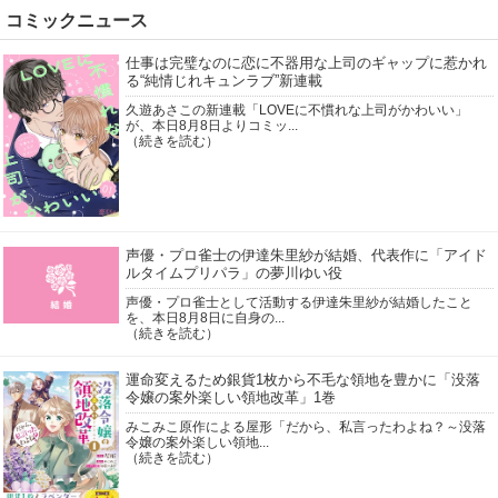
1968年
1967年
1966年
1965年
コミックニュース
1964年
1963年
仕事は完璧なのに恋に不器用な上司のギャップに惹かれ
る“純情じれキュンラブ”新連載
久遊あさこの新連載「LOVEに不慣れな上司がかわいい」
が、本日8月8日よりコミッ...
（続きを読む）
声優・プロ雀士の伊達朱里紗が結婚、代表作に「アイド
ルタイムプリパラ」の夢川ゆい役
声優・プロ雀士として活動する伊達朱里紗が結婚したこと
を、本日8月8日に自身の...
（続きを読む）
運命変えるため銀貨1枚から不毛な領地を豊かに「没落
令嬢の案外楽しい領地改革」1巻
みこみこ原作による屋形「だから、私言ったわよね？～没落
令嬢の案外楽しい領地...
（続きを読む）