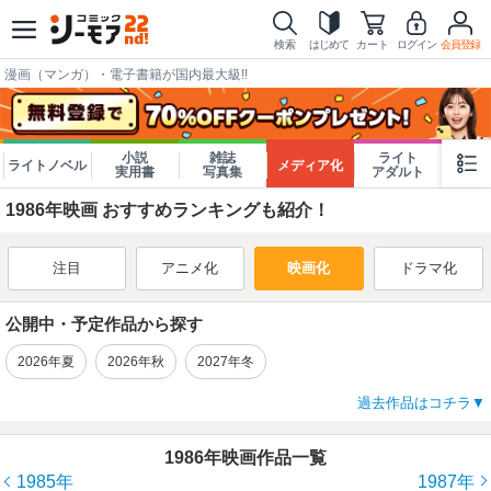
検索
はじめて
カート
ログイン
会員登録
漫画（マンガ）・電子書籍が国内最大級!!
小説
雑誌
ライト
ライトノベル
メディア化
実用書
写真集
アダルト
1986年映画 おすすめランキングも紹介！
注目
アニメ化
映画化
ドラマ化
公開中・予定作品から探す
2026年夏
2026年秋
2027年冬
過去作品はコチラ
1986年映画作品一覧
1985年
1987年