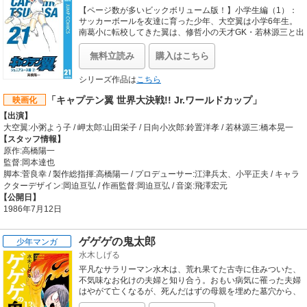
【ページ数が多いビックボリューム版！】小学生編（1）：
サッカーボールを友達に育った少年、大空翼は小学6年生。
南葛小に転校してきた翼は、修哲小の天才GK・若林源三と出
会う。翼は若林に勝負を挑むが、決着は両校の対抗戦でつけ
る事に!!
無料立読み
購入はこちら
シリーズ作品は
こちら
「キャプテン翼 世界大決戦!! Jr.ワールドカップ」
映画化
【出演】
大空翼:小粥よう子 / 岬太郎:山田栄子 / 日向小次郎:鈴置洋孝 / 若林源三:橋本晃一
【スタッフ情報】
原作:高橋陽一
監督:岡本達也
脚本:菅良幸 / 製作総指揮:高橋陽一 / プロデューサー:江津兵太、小平正夫 / キャラ
クターデザイン:岡迫亘弘 / 作画監督:岡迫亘弘 / 音楽:飛澤宏元
【公開日】
1986年7月12日
ゲゲゲの鬼太郎
少年マンガ
水木しげる
平凡なサラリーマン水木は、荒れ果てた古寺に住みついた、
不気味なお化けの夫婦と知り合う。おもい病気に罹った夫婦
はやがて亡くなるが、死んだはずの母親を埋めた墓穴から、
赤ん坊が生まれるのだった・・・・・・。滅亡の危機にある