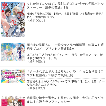
1964年
1963年
女しか持てないはずの魔剣に選ばれた少年の学園バトル
ストーリー「魔剣の花嫁」1巻
HIMA「魔剣の花嫁」1巻が、本日8月6日に竹書房から発売さ
れた。青橋由高原作で...
（続きを読む）
権力争い学園もの、生贄少女と鬼の婚姻譚、執事←お嬢
様ラブコメ プリンセス新連載3本
本日8月6日発売の月刊プリンセス9月号（秋田書店）で、新
連載が3本スタート。黒...
（続きを読む）
「クールな氷上さんは迫りたい」や「うちこもり妻はコ
スプレ配信者」10話まで無料公開
芳文社のまんがタイムSquareで本日8月6日、にゃけ彦「クー
ルな氷上さんは迫りた...
（続きを読む）
過保護な騎士が聖女のお見合いを阻止、大切に思うがゆ
えにすれ違うラブファンタジー