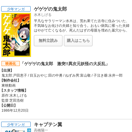
ゲゲゲの鬼太郎
少年マンガ
水木しげる
平凡なサラリーマン水木は、荒れ果てた古寺に住みついた、
不気味なお化けの夫婦と知り合う。おもい病気に罹った夫婦
はやがて亡くなるが、死んだはずの母親を埋めた墓穴から、
赤ん坊が生まれるのだった・・・・・・。滅亡の危機にある
「妖怪族（幽霊族）」唯一の末裔。鬼太郎のあてのない旅が
無料立読み
購入はこちら
ここから始まる！！
「ゲゲゲの鬼太郎 激突!!異次元妖怪の大反乱」
映画化
【出演】
鬼太郎:戸田恵子 / 目玉おやじ:田の中勇 / ねずみ男:富山敬 / 子泣き爺:永井一郎
【制作会社】
東映動画
【スタッフ情報】
原作:水木しげる
監督:芝田浩樹
【公開日】
1986年12月20日
キャプテン翼
少年マンガ
高橋陽一