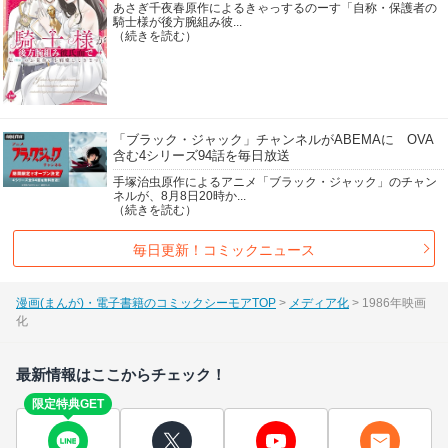
あさぎ千夜春原作によるきゃっするのーす「自称・保護者の
騎士様が後方腕組み彼...
（続きを読む）
「ブラック・ジャック」チャンネルがABEMAに OVA
含む4シリーズ94話を毎日放送
手塚治虫原作によるアニメ「ブラック・ジャック」のチャン
ネルが、8月8日20時か...
（続きを読む）
毎日更新！コミックニュース
漫画(まんが)・電子書籍のコミックシーモアTOP
メディア化
1986年映画
化
最新情報はここからチェック！
限定特典GET