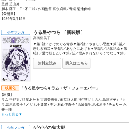
監督:芝山努
脚本:藤子・F・不二雄 / 作画監督:富永貞義 / 音楽:菊池俊輔
【公開日】
1986年3月15日
うる星やつら 〔新装版〕
少年マンガ
高橋留美子
▼第1話／かけめぐる青春▼第2話／やさしい悪魔▼第3話／
悲しき雨音▼第4話／あなたにあげる▼第5話／絶体絶命▼第
6話／愛で殺したい▼第7話／憎みきれないろくでなし▼第8
話／いい日旅立ち▼第9話／大勝負●主な登場人物／ラム
（UFOに乗ってやってきた鬼娘。あたるの押しかけ女房
無料立読み
購入はこちら
に）、諸星あたる（世界でもまれに見る浮気症の青年）●本
巻の特徴／なぜかこの世の不幸を一身に集めてしまう「見る
からに凶相の持ち主」・諸星あたる。UFOに乗ってやってき
た女の子・ラムちゃんの鬼ごっこの相手に選ばれてしまった
ことから、あたるの運命はさらなる不幸（？）へと突入して
「うる星やつら4 ラム・ザ・フォーエバー」
映画化
いく……。コミック界をゆるがした高橋留美子の奇想天外SF
【出演】
コメディが、ついに新装版で再スタート!!●その他の登場人物
／しのぶ（あたるの同級生。あたると付き合っていた
ラム:平野文 / 諸星あたる:古川登志夫 / 面堂終太郎:神谷明 / しのぶ:島津冴子 / サク
が…）、錯乱坊（旅の僧。あだ名はチェリー）、サクラ（錯
ラ:鷲尾真知子 / メガネ:千葉繁 / テン:杉山佳寿子 / 温泉先生:池水通洋 / チェリー:永
乱坊の姪で巫女）
井一郎
【あらすじ】
もっと見る
大財閥・面堂家に伝わる“鬼姫伝説”をモチーフにした自主映画を撮影中のあたる
たち。ヒロインの鬼姫役は当然ながら、宇宙の鬼娘ラムが務める。面堂家の守護
ゲゲゲの鬼太郎
少年マンガ
神的な存在ながら、朽ちかけていた桜の老木、太郎桜の切り倒しを映画のクライ