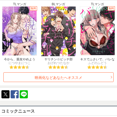
2009年冬
2009年春
2009年夏
2009年秋
TLマンガ
BLマンガ
TLマンガ
2008年冬
2008年春
2008年夏
2008年秋
無料
無料
2007年冬
2007年春
2007年夏
2007年秋
2006年冬
2006年春
2006年夏
2006年秋
2005年冬
2005年春
2005年夏
2005年秋
2004年冬
2004年春
2004年夏
2004年秋
2003年冬
2003年春
2003年夏
2003年秋
2002年冬
2002年春
2002年夏
2002年秋
2001年冬
2001年春
2001年夏
2001年秋
2000年
1999年
1998年
1997年
今から、親友やめよう
ヤリチン☆ビッチ部
キスでふさいで、バレな
か。～腐れ縁同僚は甘い
につやまにつこ
おげれつたなか
ふどのふどう
いで。
1996年
1995年
1994年
1993年
快楽で私を壊す～
1992年
1991年
1990年
1989年
映画化などあなたへオススメ
1988年
1987年
1986年
1985年
1984年
1983年
1982年
1981年
1980年
1979年
1978年
1977年
1976年
1975年
1974年
1973年
1972年
1971年
1970年
1969年
1968年
1967年
1966年
1965年
コミックニュース