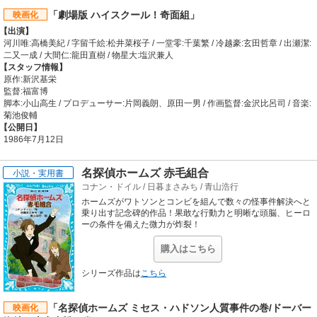
「劇場版 ハイスクール！奇面組」
映画化
【出演】
河川唯:高橋美紀 / 字留千絵:松井菜桜子 / 一堂零:千葉繁 / 冷越豪:玄田哲章 / 出瀬潔:
二又一成 / 大間仁:龍田直樹 / 物星大:塩沢兼人
【スタッフ情報】
原作:新沢基栄
監督:福富博
脚本:小山高生 / プロデューサー:片岡義朗、原田一男 / 作画監督:金沢比呂司 / 音楽:
菊池俊輔
【公開日】
1986年7月12日
名探偵ホームズ 赤毛組合
小説・実用書
コナン・ドイル
/
日暮まさみち
/
青山浩行
ホームズがワトソンとコンビを組んで数々の怪事件解決へと
乗り出す記念碑的作品！果敢な行動力と明晰な頭脳、ヒーロ
ーの条件を備えた微力が炸裂！
購入はこちら
シリーズ作品は
こちら
「名探偵ホームズ ミセス・ハドソン人質事件の巻/ドーバー
映画化