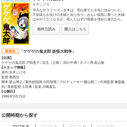
水木しげる
マックスに据えたあたるたちだったが、いざ桜を切り倒すと次々と異変が起こり
始める。みんなの記憶から“ラム”の存在が薄れ始めただけでなく、記念写真など
平凡なサラリーマン水木は、荒れ果てた古寺に住みついた、
からもラムが消えだしたのだ……。
不気味なお化けの夫婦と知り合う。おもい病気に罹った夫婦
【スタッフ情報】
はやがて亡くなるが、死んだはずの母親を埋めた墓穴から、
赤ん坊が生まれるのだった・・・・・・。滅亡の危機にある
原作:高橋留美子
「妖怪族（幽霊族）」唯一の末裔。鬼太郎のあてのない旅が
監督:やまざきかずお
無料立読み
購入はこちら
ここから始まる！！
脚本:井上敏樹、やまざきかずお / 企画:落合茂一 / 製作:多賀英典 / プロデューサー:
長谷川洋、松下洋子 / 作画監督:土器手司 / 撮影監督:清水洋一 / 美術監督:新井寅雄 /
音楽監督:近藤由紀夫 / 音楽:板倉文 / 音響監督:斯波重治 / 製作協力:スタジオディー
ン
「ゲゲゲの鬼太郎 妖怪大戦争」
映画化
【公開日】
【出演】
1986年2月22日
ゲゲゲの鬼太郎:戸田恵子 / 目玉（父親）:田の中勇 / ネズミ男:富山敬
【スタッフ情報】
原作:水木しげる
監督:葛西治
脚本:星山博之 / 製作総指揮:今田智憲 / プロデューサー:横山賢二 / 作画監督:兼森義
則 / 美術監督:土田勇 / 音楽:川崎真弘
【公開日】
1986年3月15日
公開時期から探す
2027年冬
2027年春
2027年夏
2027年秋