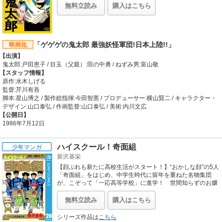
「妖怪族（幽霊族）」唯一の末裔。鬼太郎のあてのない旅が
無料立読み
購入はこちら
ここから始まる！！
「ゲゲゲの鬼太郎 最強妖怪軍団!日本上陸!!」
映画化
【出演】
鬼太郎:戸田恵子 / 目玉（父親）:田の中勇 / ねずみ男:富山敬
【スタッフ情報】
原作:水木しげる
監督:芹川有吾
脚本:星山博之 / 製作総指揮:今田智憲 / プロデューサー:横山賢二 / キャラクター・
デザイン:山口泰弘 / 作画監督:山口泰弘 / 美術:内川文広
【公開日】
1986年7月12日
ハイスクール！奇面組
少年マンガ
新沢基栄
【顔ぶれも新たに高校生活がスタート！】“おかしな顔”の5人
「奇面組」をはじめ、中学生時代に留年を重ねた名物集団
が、こぞって「一応高等学校」に進学！ 世間知らずのお嬢
様新人教師・若人蘭（わかとらん）など、バラエティ豊かな
新キャラクターも加わり、各人の個性はますますパワーアッ
無料立読み
購入はこちら
プ！ 『3年奇面組』の続編にあたる、青春ドタバタ学園ギ
ャグコメディ、第1巻！
シリーズ作品は
こちら