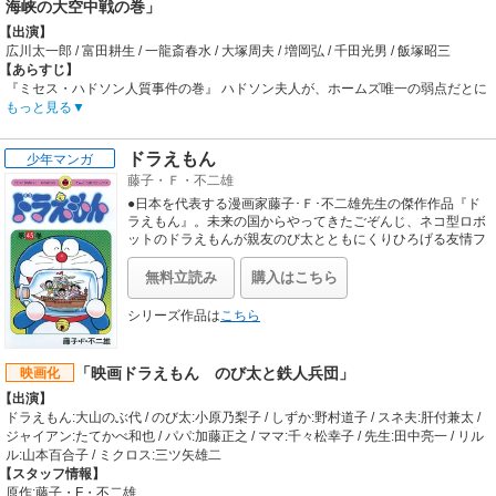
海峡の大空中戦の巻」
【出演】
広川太一郎 / 富田耕生 / 一龍斎春水 / 大塚周夫 / 増岡弘 / 千田光男 / 飯塚昭三
【あらすじ】
『ミセス・ハドソン人質事件の巻』 ハドソン夫人が、ホームズ唯一の弱点だとに
らんだモリアーティ教授は夫人を誘拐。だが、チャーミングで優しい夫人の人柄
もっと見る
に、どうも調子がおかしい･･･。 『ドーバー海峡の大空中戦の巻』 開業間もない
航空郵便を中止に追い込もうと企むモリアーティ教授。郵便飛行機のパイロッ
ドラえもん
少年マンガ
ト、トミーとハドソン夫人、そして夫人の亡き夫ジムは、かつての飛行機仲間だ
藤子・Ｆ・不二雄
った。ホームズは飛行機の警護にあたるが･･･。
【制作会社】
●日本を代表する漫画家藤子･Ｆ･不二雄先生の傑作作品『ド
東京ムービー
ラえもん』。未来の国からやってきたごぞんじ、ネコ型ロボ
【スタッフ情報】
ットのドラえもんが親友のび太とともにくりひろげる友情フ
ァンタジー。四次元ポケットから取りだされる不思議な道具
原作:コナン・ドイル
で日本じゅうを笑いに包みこむ。しずちゃんやスネ夫、それ
監督:御厨恭輔
無料立読み
購入はこちら
にジャイアンも元気いっぱい。大きな夢をあたえてくれるワ
製作:藤岡豊、ルチアーノ・スカッファ / プロデューサー:高橋美光 / 絵コンテ・演
クワクドキドキ素敵な道具でキミを心温まるドラえもんワー
出:宮崎駿 / オリジナルアイディア:マルコ・パゴット / 脚本:片渕須直 / グラフィッ
シリーズ作品は
こちら
ルドにご案内。 ▼第１話／未来の国からはるばると▼第２話
クデザイン:ジー・パゴット / 美術監督:影山仁 / 音楽監督:鈴木清司 / 音楽:羽田健太
／ドラえもんの大予言▼第３話／変身ビスケット▼第４話／
郎
秘（丸囲み）スパイ大作戦▼第５話／コベアベ▼第６話／古
【公開日】
「映画ドラえもん のび太と鉄人兵団」
映画化
道具きょう争▼第７話／ペコペコバッタ▼第８話／ご先祖さ
1986年8月2日
【出演】
まがんばれ▼第９話／かげがり▼第10話おせじ口べに▼第１
１話／一生に一度は百点を▼第１２話／プロポーズ大作戦▼
ドラえもん:大山のぶ代 / のび太:小原乃梨子 / しずか:野村道子 / スネ夫:肝付兼太 /
第１３話／◯◯が××と△△する▼第１４話／雪でアッチッチ
ジャイアン:たてかべ和也 / パパ:加藤正之 / ママ:千々松幸子 / 先生:田中亮一 / リル
▼第１５話／ランプのけむりオバケ▼第１６話／走れ！ ウマ
ル:山本百合子 / ミクロス:三ツ矢雄二
タケ
【スタッフ情報】
原作:藤子・F・不二雄