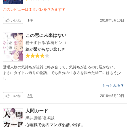
このレビューはネタバレを含みます▼
いいね
1件
2018年5月10日
この恋に未来はない
粉子すわる/森橋ビンゴ
線が繋がらない悲しさ
登場人物の気持ちが複雑に絡み合って、気持ちがあるのに届かない。
まさにタイトル通りの物語。でも自分の生き方を決めた雄二にはもう少
し
光刺す未来が欲しかったな。ガラスポットのタバコ秀逸。
もっとみる▼
ラブストーリーだけどラブストーリーになっていないマンガ・・・。
いいね
3件
2018年5月10日
人間カード
黒井嵐輔/塩塚誠
心理戦であのマンガを思い出す。