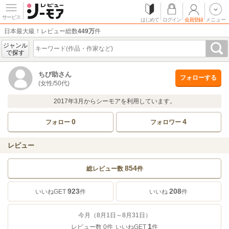
サービス
はじめて
ログイン
会員登録
メニュー
日本最大級！レビュー総数
449万
件
ジャンル
で探す
ちび助さん
フォローする
(女性/50代)
2017年3月からシーモアを利用しています。
0
4
フォロー
フォロワー
レビュー
854
総レビュー数
件
923
208
いいねGET
件
いいね
件
今月（8月1日～8月31日）
1
レビュー数
0
件
いいねGET
件