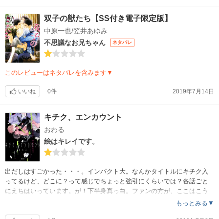
双子の獣たち【SS付き電子限定版】
中原一也/笠井あゆみ
不思議なお兄ちゃん
ネタバレ
このレビューはネタバレを含みます▼
いいね
0件
2019年7月14日
キチク、エンカウント
おわる
絵はキレイです。
出だしはすごかった・・・。インパクト大。なんかタイトルにキチク入
ってるけど、どこに？って感じでちょっと強引にくらいでは？各話ごと
にえちはいっています。が！下半身真っ白。ファンの方が、ここはこう
なんだな？と想像する感じ。初めて手に取った私はナニがナニしてるの
もっとみる▼
か全く分からず、想像力の限界を感じました。