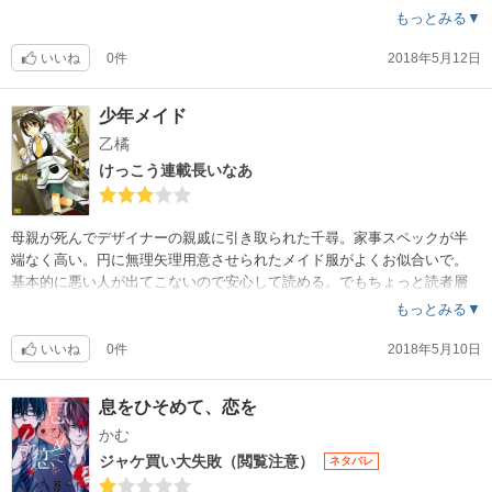
の人が何の悪気もなしに言葉で彼らの胸をえぐる語彙力はいいと思いま
もっとみる▼
す。
いいね
0件
2018年5月12日
少年メイド
乙橘
けっこう連載長いなあ
母親が死んでデザイナーの親戚に引き取られた千尋。家事スペックが半
端なく高い。円に無理矢理用意させられたメイド服がよくお似合いで。
基本的に悪い人が出てこないので安心して読める。でもちょっと読者層
は低めだな。
もっとみる▼
なので物足りなく感じる人はいると思います。がんばって生きてきたか
ら、うまく円に甘えられないところがかわいいけどね。
いいね
0件
2018年5月10日
息をひそめて、恋を
かむ
ジャケ買い大失敗（閲覧注意）
ネタバレ