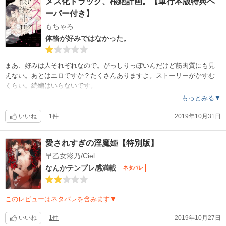
メス化ドラッグ、根絶計画。【単行本版特典ペ
ーパー付き】
もちゃろ
体格が好みではなかった。
まあ、好みは人それぞれなので。がっしりっぽいんだけど筋肉質にも見
えない。あとはエロですか？たくさんありますよ。ストーリーがかすむ
くらい。続編はいらないです。
もっとみる▼
いいね
1件
2019年10月31日
愛されすぎの淫魔姫【特別版】
早乙女彩乃/Ciel
なんかテンプレ感満載
ネタバレ
このレビューはネタバレを含みます▼
いいね
1件
2019年10月27日