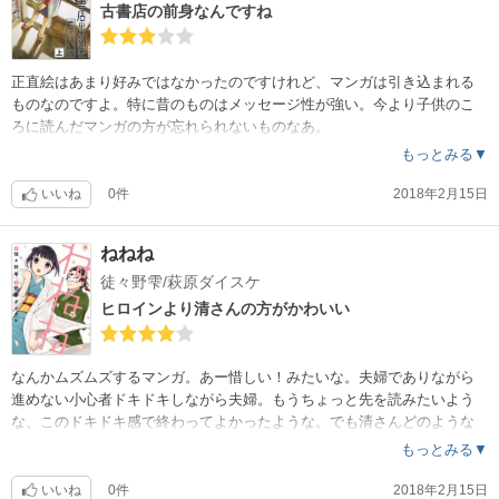
古書店の前身なんですね
正直絵はあまり好みではなかったのですけれど、マンガは引き込まれる
ものなのですよ。特に昔のものはメッセージ性が強い。今より子供のこ
ろに読んだマンガの方が忘れられないものなあ。
もっとみる▼
いいね
0件
2018年2月15日
ねねね
徒々野雫/萩原ダイスケ
ヒロインより清さんの方がかわいい
なんかムズムズするマンガ。あー惜しい！みたいな。夫婦でありながら
進めない小心者ドキドキしながら夫婦。もうちょっと先を読みたいよう
な、このドキドキ感で終わってよかったような。でも清さんどのような
生活を？37歳DTってなかなかの設定。
もっとみる▼
いいね
0件
2018年2月15日