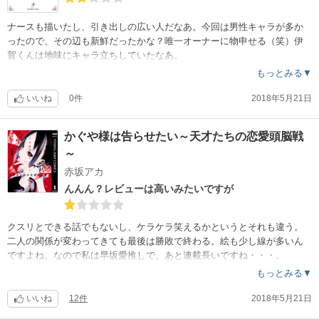
ナースも描いたし、引き出しの広い人だなあ。今回は男性キャラが多か
ったので、その辺も新鮮だったかな？唯一オーナーに物申せる（笑）伊
賀くんは地味にキャラ立ちしていたなあ。
もっとみる▼
いいね
0件
2018年5月21日
かぐや様は告らせたい～天才たちの恋愛頭脳戦
～
赤坂アカ
んんん？レビューは高いみたいですが
クスリとできる話でもないし、ケラケラ笑えるかというとそれも違う。
二人の関係が変わってきても最後は勝敗で終わる。絵も少し線が多いん
ですよね。なので私は早坂愛推しで。あと連載長いですね・・・。
もっとみる▼
いいね
12件
2018年5月21日