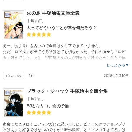
火の鳥 手塚治虫文庫全集
手塚治虫
人ってどういうことが幸せ何だろう？
えー、あまりにも古いので全集はクリアできていません。
ただ「ロビタ」が出てくる話はとても切なかった。子供の頃から「ロビ
タ」好きでした。あと、宇宙編の女の人が好きな男性のために自らの体
を変えてしまう話。子供にはそんな女心はわからず、すごく怖い話に感
もっとみる▼
じましたよ。
いいね
2件
2018年2月10日
ブラック・ジャック 手塚治虫文庫全集
手塚治虫
BJとキリコ。命の矛盾
出会ったときはすごいマンガだと思いました。ピノコのアッチョンブリ
ケはあまり好きではないのですが「畸形脳腫」と「ピノコ生きてる」は