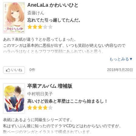
AneLaLa かわいいひと
斎藤けん
忘れてた引っ越してたんだ。
あれ？表紙が違う？とか思ってしまった。
このマンガは基本的に悪役が出ず、いつも笑顔が絶えない内容なので
ハラハラはなくともフワフワ笑顔にあふれていると思う。
もっとみる▼
いいね
0件
2018年5月20日
卒業アルバム 増補版
中村明日美子
高いけど佐条と草壁はここから始まるし！
表紙にあるように同級生シリーズです。
私はずいぶん後に知ったのでドラマCDなどはわからないのですが、
数ページのマンガとイラストで構成されています。