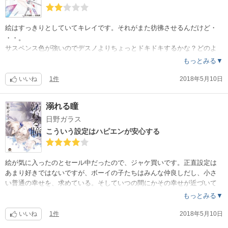
絵はすっきりとしていてキレイです。それがまた彷彿させるんだけど・
・・。
サスペンス色が強いのでデスノよりちょっとドキドキするかな？どのよ
うに進んでいくのか、目的は何か今後が楽しみですね。怖いけど。あと
もっとみる▼
ちょっと女性が買いづらいジャケットだなあ・・・。
いいね
1件
2018年5月10日
溺れる瞳
日野ガラス
こういう設定はハピエンが安心する
絵が気に入ったのとセール中だったので、ジャケ買いです。正直設定は
あまり好きではないですが、ボーイの子たちはみんな仲良しだし、小さ
い普通の幸せを、求めている。そしていつの間にかその幸せが近づいて
きている安心して最後まで読める作品でした。ベタだけど秋緒の話がお
もっとみる▼
気に入りです。
いいね
1件
2018年5月10日