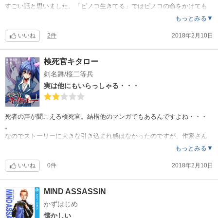
すごい話と思いました。「ピノコ生きてる」ではピノコの命をかけても
いい願いが込められています。そしてキリコ。悪役だと思っていたら、
もっとみる▼
命の解釈が２人違っていて、大人になって少し理解できた感じです。
いいね
2件
2018年2月10日
検死官キタロー
剣名舞/桜二等兵
実は他にもいらっしゃる・・・
死者の声が聞こえる検死官。結構他のマンガでもあるんですよね・・・
。
なのでストーリーに大きな引き込まれ感はなかったのですが、作家さん
買いならいいんじゃないかな？
もっとみる▼
いいね
0件
2018年2月10日
MIND ASSASSIN
かずはじめ
懐かしい