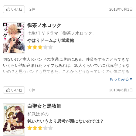
いいね
2件
2018年6月1日
御茶ノ水ロック
七生/ＴＶドラマ「御茶ノ水ロック」
やはりドームより武道館
切ないけど主人公バンドの境遇は現実にある。呼吸をすることもできな
いくらい詰め込まれたライブもあれば、10人くらいでハコ代赤字じゃな
いの？と思うバンドも見てきた。これからどうなっていくのか気になる
。で、やはり聖地は武道館なんだね。
もっとみる▼
いいね
0件
2018年6月1日
白聖女と黒牧師
和武はざの
鈍いというより思考が頭にないのでは？