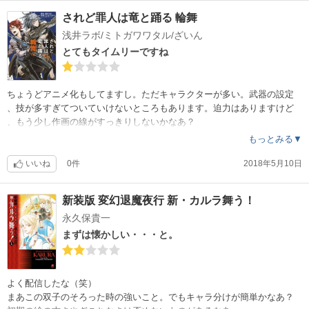
されど罪人は竜と踊る 輪舞
浅井ラボ/ミトガワワタル/ざいん
とてもタイムリーですね
ちょうどアニメ化もしてますし。ただキャラクターが多い。武器の設定
、技が多すぎてついていけないところもあります。迫力はありますけど
、もう少し作画の線がすっきりしないかなあ？
もっとみる▼
いいね
0件
2018年5月10日
新装版 変幻退魔夜行 新・カルラ舞う！
永久保貴一
まずは懐かしい・・・と。
よく配信したな（笑）
まあこの双子のそろった時の強いこと。でもキャラ分けが簡単かなあ？