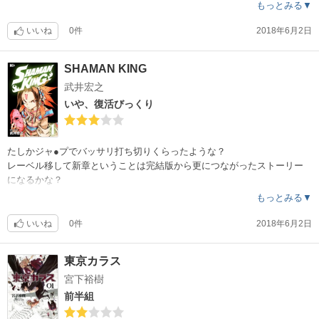
乳でかいし。画面はごちゃごちゃしています。銃か少し軽く（軽量）見
もっとみる▼
える。
最後のページが説明ページになっているんだけど、すごくわかりずらい
いいね
0件
2018年6月2日
。
SHAMAN KING
武井宏之
いや、復活びっくり
たしかジャ●プでバッサリ打ち切りくらったような？
レーベル移して新章ということは完結版から更につながったストーリー
になるかな？
私も葉のように肩に力入れず過ごしたいですねえ。
もっとみる▼
いいね
0件
2018年6月2日
東京カラス
宮下裕樹
前半組