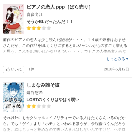
ピアノの恋人 ppp［ばら売り］
喜多尚江
そうかBLだったんだ！！
前作のピアノの恋人は少し読んだ記憶が・・・。１４歳の兼雅はおませ
さんだが、この作品をBLくくりにするとBLジャンルがものすごく増える
と思う。これをBL扱いはかなりきつい・・・。でもこの人作画変わらな
いなあ～。
もっとみる▼
いいね
1件
2018年5月12日
しまなみ誰そ彼
鎌谷悠希
LGBTのくくりはやはり弱い
それ以外にもセクシャルマイノリティーでいる人はたくさんいるのだか
ら。でも「ゲイ」より「ホモ」といわれるほうが、余程傷つくんだろう
なあ。絵はちょっと荒めなので吸い込まれはしないんですけど、ヘテロ