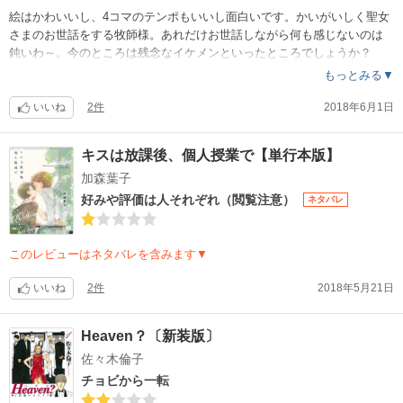
絵はかわいいし、4コマのテンポもいいし面白いです。かいがいしく聖女
さまのお世話をする牧師様。あれだけお世話しながら何も感じないのは
鈍いわ～。今のところは残念なイケメンといったところでしょうか？
もっとみる▼
いいね
2件
2018年6月1日
キスは放課後、個人授業で【単行本版】
加森葉子
好みや評価は人それぞれ（閲覧注意）
ネタバレ
このレビューはネタバレを含みます▼
いいね
2件
2018年5月21日
Heaven？〔新装版〕
佐々木倫子
チョビから一転