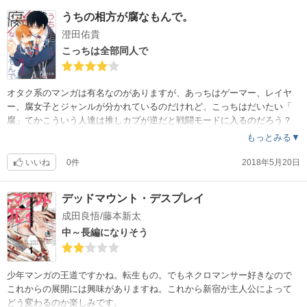
うちの相方が腐なもんで。
澄田佑貴
こっちは全部同人で
オタク系のマンガは有名なのがありますが、あっちはゲーマー、レイヤ
ー、腐女子とジャンルが分かれているのだけれど、こっちはだいたい「
腐」てかこういう人達は推しカプが逆だと戦闘モードに入るのだろう？
そして男2人でBLゲーム攻略していく下りは、かなりキテる（笑）
もっとみる▼
いいね
0件
2018年5月20日
デッドマウント・デスプレイ
成田良悟/藤本新太
中～長編になりそう
少年マンガの王道ですかね。転生もの。でもネクロマンサー好きなので
これからの展開には興味がありますね。これから新宿が主人公によって
どう変わるのか楽しみです。