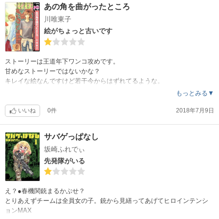
あの角を曲がったところ
川唯東子
絵がちょっと古いです
ストーリーは王道年下ワンコ攻めです。
甘めなストーリーではないかな？
キレイな絵なんですけど若干今からはずれてるような。
もっとみる▼
いいね
0件
2018年7月9日
サバゲっぱなし
坂崎ふれでぃ
先発隊がいる
え？●春機関銃まるかぶせ？
とりあえずチームは全員女の子。銃から見繕ってあげてヒロインテンシ
ョンMAX