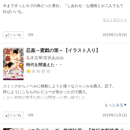
今までずっとカゴの鳥だった香白。「しあわせ」な感情とか二人でもて
ればいいな。
違反を報告する
いいね
0件
2019年11月2日
忍姦～蜜戯の策～【イラスト入り】
丸木文華/笠井あゆみ
時代を間違えた・・
コミックからノベルに移動しようと様々なジャンルを購入、読了。
同じようにこちらのレビューが良かったので購入。
しかし戦国が苦手な私には間違った買い物でした。
誰が主人公かも、愛の障害が何だったのかも、最後がどうだったのかも
もっとみる▼
全くわかりません。雰囲気に合わせたのかもしれませんが、挿絵は
好きになれませんでした。
いいね
0件
2019年11月1日