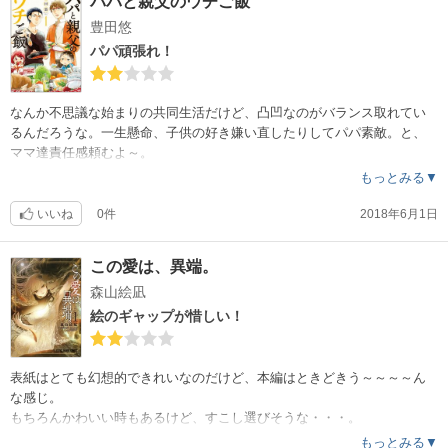
パパと親父のウチご飯
豊田悠
パパ頑張れ！
なんか不思議な始まりの共同生活だけど、凸凹なのがバランス取れてい
るんだろうな。一生懸命、子供の好き嫌い直したりしてパパ素敵。と、
ママ達責任感頼むよ～。
もっとみる▼
いいね
0件
2018年6月1日
この愛は、異端。
森山絵凪
絵のギャップが惜しい！
表紙はとても幻想的できれいなのだけど、本編はときどきう～～～～ん
な感じ。
もちろんかわいい時もあるけど、すこし選びそうな・・・。
悪魔が出てくるのにちょっとピュア。
もっとみる▼