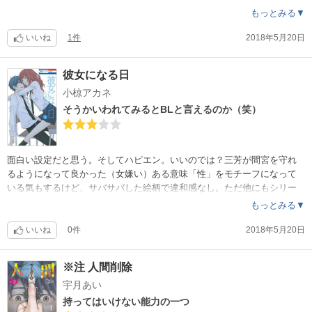
もっとみる▼
いいね
1件
2018年5月20日
彼女になる日
小椋アカネ
そうかいわれてみるとBLと言えるのか（笑）
面白い設定だと思う。そしてハピエン。いいのでは？三芳が間宮を守れ
るようになって良かった（女嫌い）ある意味「性」をモチーフになって
いる気もするけど、サバサバした絵柄で違和感なし。ただ他にもシリー
ズあるから微妙に巻数多い。同じ研究室の女の子が色々気にかけてくれ
もっとみる▼
てナイスアシスト。
いいね
0件
2018年5月20日
※注 人間削除
宇月あい
持ってはいけない能力の一つ