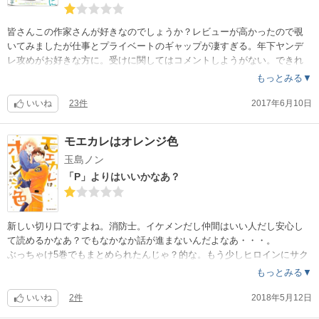
皆さんこの作家さんが好きなのでしょうか？レビューが高かったので覗
いてみましたが仕事とプライベートのギャップが凄すぎる。年下ヤンデ
レ攻めがお好きな方に。受けに関してはコメントしようがない。できれ
ば次巻で完結希望。
もっとみる▼
いいね
23件
2017年6月10日
モエカレはオレンジ色
玉島ノン
「P」よりはいいかなあ？
新しい切り口ですよね。消防士。イケメンだし仲間はいい人だし安心し
て読めるかなあ？でもなかなか話が進まないんだよなあ・・・。
ぶっちゃけ5巻でもまとめられたんじゃ？的な。もう少しヒロインにサク
サクと。
もっとみる▼
イケメン消防士は絵がきれいですが、ヒロインの線が弱いかなあ・・・
。
いいね
2件
2018年5月12日