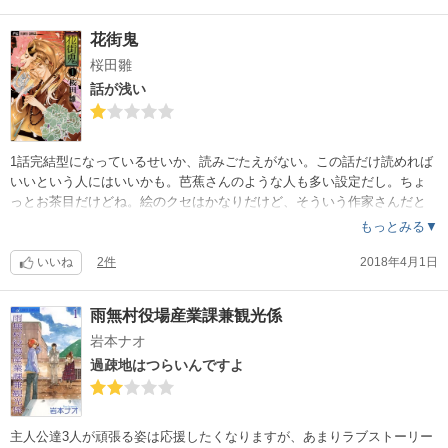
花街鬼
桜田雛
話が浅い
1話完結型になっているせいか、読みごたえがない。この話だけ読めれば
いいという人にはいいかも。芭蕉さんのような人も多い設定だし。ちょ
っとお茶目だけどね。絵のクセはかなりだけど、そういう作家さんだと
いう認知されているのでファンの方には問題なしかな。
もっとみる▼
いいね
2件
2018年4月1日
雨無村役場産業課兼観光係
岩本ナオ
過疎地はつらいんですよ
主人公達3人が頑張る姿は応援したくなりますが、あまりラブストーリー