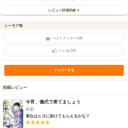
レビュー評価詳細 ▼
シーモア島
ベストアンサー
0
件
いいね
0
件
フォローする
投稿レビュー
今宵、儀式で果てましょう
氷凪
香白はヒヨに助けてもらえるかな？