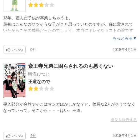
18年。産んだ子供が卒業しちゃうよ。
最初はこんなガサツそうな子が？と思っていたのですが、森に愛されて
いたからこその成長だったのでしょう。本当にキレイなラストの涙です
。
もっとみる▼
いいね
0件
2018年4月1日
斎王寺兄弟に困らされるのも悪くない
晴海ひつじ
王道なので
導入部分が突然でそこはマンガぼかしかな？と。険悪な2人がそうでなく
なっていって、そこから・・・はい。王道。
違反を報告する
いいね
4件
2018年4月1日