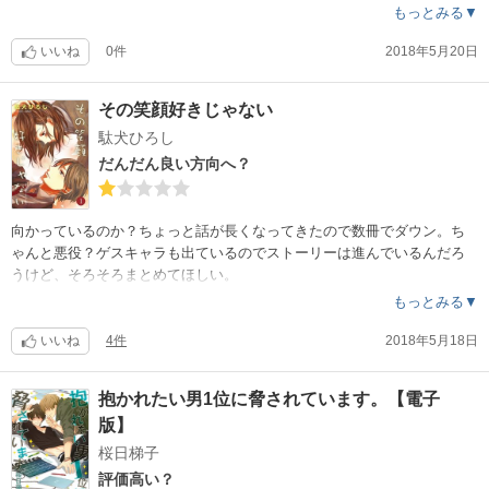
いままで出てきたキャラなので抵抗少なく、成長面白くみたいな。
もっとみる▼
何だかんだで主導権握られているハラセン笑えるし、やっぱり最高なの
は
いいね
0件
2018年5月20日
ハッピーバースデートウミイ。そのためにこの本はある！
星全開にしたかったけど、値段と白ページの比率に折り合いがつきませ
その笑顔好きじゃない
んでした。
駄犬ひろし
だんだん良い方向へ？
向かっているのか？ちょっと話が長くなってきたので数冊でダウン。ち
ゃんと悪役？ゲスキャラも出ているのでストーリーは進んでいるんだろ
うけど、そろそろまとめてほしい。
もっとみる▼
いいね
4件
2018年5月18日
抱かれたい男1位に脅されています。【電子
版】
桜日梯子
評価高い？